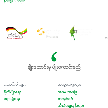
စိုက်ပျိုး ဗဟုသုတ
မျိုးကောင်းမှ ပျိုးကောင်းမည်
ဆောင်းပါးများ
အထူးကဏ္ဍများ
စိုက်ပျိုးရေး
အမေးအဖြေ
မွေးမြူရေး
စာအုပ်စင်
သီးနှံစျေးနှုန်းများ