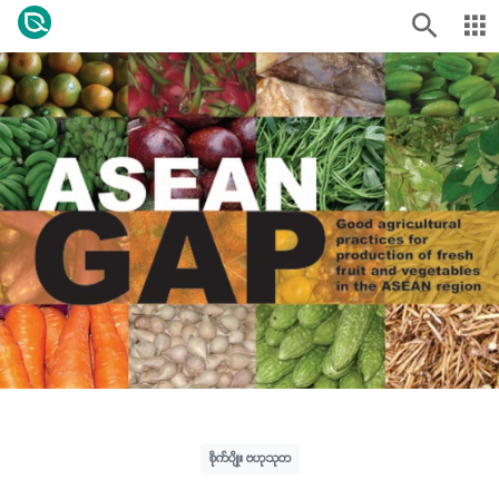
စိုက်ပျိုး ဗဟုသုတ