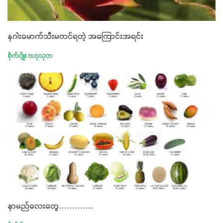
နဂါးမောက်သီးမတင်ရတဲ့ အကြောင်းအရင်း
စိုက်ပျိုး ဗဟုသုတ
နာမည်လေးတွေ………….