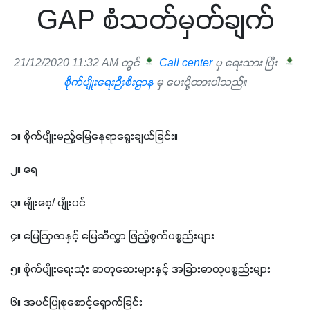
GAP စံသတ်မှတ်ချက်
21/12/2020 11:32 AM တွင်
Call center
မှ ရေးသား ပြီး
စိုက်ပျိုးရေးဉီးစီးဌာန
မှ ပေးပို့ထားပါသည်။
၁။ စိုက်ပျိုးမည့်မြေနေရာရွေးချယ်ခြင်း။
၂။ ရေ
၃။ မျိုးစေ့/ ပျိုးပင်
၄။ မြေဩဇာနှင့် မြေဆီလွှာ ဖြည့်စွက်ပစ္စည်းများ
၅။ စိုက်ပျိုးရေးသုံး ဓာတုဆေးများနှင့် အခြားဓာတုပစ္စည်းများ
၆။ အပင်ပြုစုစောင့်ရှောက်ခြင်း