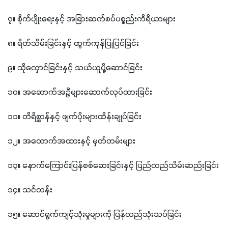
၇။ စိုက်ပျိုးရေးနှင့် အခြားဆက်စပ်ပစ္စည်းကိရိယာများ
၈။ ရိတ်သိမ်းခြင်းနှင့် ထွက်ကုန်ပြုပြင်ခြင်း
၉။ သိုလှောင်ခြင်းနှင့် သယ်ယူပို့ဆောင်ခြင်း
၁၀။ အဆောက်အဦများဆောက်လုပ်ထားခြင်း
၁၁။ တိရိစ္ဆာန်နှင့် ဖျက်ပိုးများထိန်းချုပ်ခြင်း
၁၂။ အထောက်အထားနှင့် မှတ်တမ်းများ
၁၃။ နောက်ကြောင်းပြန်စစ်ဆေးခြင်းနှင့် ပြည်လည်သိမ်းဆည်းခြင်း
၁၄။ သင်တန်း
၁၅။ ဆောင်ရွက်ကျင့်သုံးမှုများကို ပြန်လည်သုံးသပ်ခြင်း