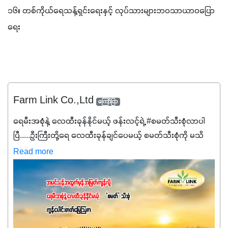
၁၆။ တစ်ကိုယ်ရေသန့်ရှင်းရေးနှင့် လုပ်သားများဘဝသာယာဝပြော
ရေး
Farm Link Co.,Ltd
ကြော်ငြာ
ရေမီးအစုံနဲ့ လေထီးခုန်နိုင်မယ့် ဖန်းလင့်ရဲ့ #စမတ်သီးစုံလာပါ
ပြီ.....ဦးကြီးတို့ရေ ‌လေထီးခုန်ချင်ပေမယ့် စမတ်သီးစုံကို မသိ
သေးရင်တော့ ဒီစာလေးကို ဆက်ဖတ်‌ပေးပါ #စမတ်သီးစုံဆိုတာ
Read more
အပင်တိုင်းအတွက် အဓိကအာဟာရNPK (19:7:8)နဲ့ #ဟူးမစ်
အက်စစ်တို့ အချိုးကျ ပေါင်းစပ်ထားတဲ့ ကွန်ပေါင်း
ဓာတ်မြေဩဇာဖြစ်ပါတယ်။ အဓိကအကျိုးကျေးဇူးတွေအနေနဲ့
ကတော့ နိုက်ထရိုဂျင် 19%ပါဝင်တဲ့အတွက် ကလိုရိုဖီးလ်ဖွဲ့စည်း
မှုကို အားပေးကာ သီးနှံပင်များ၏အရွက်များစိမ်းလန်းသန်စွမ်း