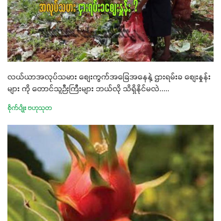
လယ်ယာအလုပ်သမား စျေးကွက်အခြေအနေနဲ့ ဌားရမ်းခ စျေးနှုန်း
များ ကို တောင်သူဉီးကြီးများ ဘယ်လို သိရှိနိုင်မလဲ.....
စိုက်ပျိုး ဗဟုသုတ