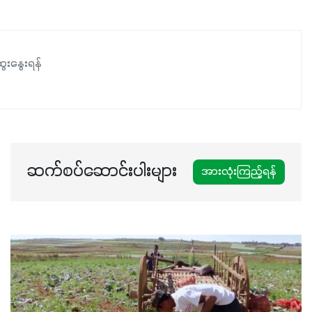
မလို့ အတွေးမများဘဲ သီးနှံတိုင်းကြီးထွားအောင် ဖန်းလင့်ရဲ့ #စ
မတ်သီးစုံကို သုံးကြပါစို့....
ေးနွေးရန်
ဆက်စပ်ဆောင်းပါးများ
အားလုံးကြည့်ရန်