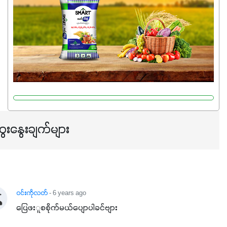
ပြီး အစာချက်လုပ်မှုအားကောင်းစေပါတယ်။ အပင်၏ပင်ပိုင်း
ကြီးထွားမှုကို တိုးမြင့်စေကာ အပင်သန်၍ အကြီးမြန်စေပါတယ်။
သင့်တော်တဲ့ Phosphorus 7%ပါဝင်မှုကြောင့် အပင်ရဲ့ အမြစ်
ဖွဲ့စည်းတည်ဆောက်မှုကို ပို၍သန်မာလာအောင် အားပေးပါ
တယ်။ ဒါ့အပြင် ပန်းပွင့်ခြင်း၊အသီးသီးခြင်း၊အစေ့တည်ခြင်း
လုပ်ငန်းစဉ်များကိုလည်း အားပေးပါတယ်။ လုံလောက်တဲ့
Potassium 8%က အပင်ရဲ့ ရောဂါဒဏ်၊ရာသီဥတုဒဏ်ခံနိုင်ရည်
ရှိမှုကို မြင့်တက်စေပြီး အသီးအရည်အသွေး၊ အရွယ်အစားနဲ့
အရသာ ပိုမိုကောင်းမွန်စေဖို့အတွက် လိုအပ်တဲ့အာဟာရဓာတ်
ေးနွေးချက်များ
ဖြစ်ပါတယ်။ ဟူးမစ်အက်စစ်ပါဝင်ပေါင်းစပ်ထားတဲ့အတွက်
အာဟာရဓာတ်စုပ်ယူမှုကောင်းမွန်လာခြင်း၊မြေဆီလွှာဖွဲ့စည်းပုံ
နှင့်ရေထိန်းနိုင်စွမ်းအားကောင်းလာခြင်းအပါအဝင်
အကျိုးကျေးဇူးများစွာကိုရရှိစေမှာဖြစ်ပါတယ်။ စပါးအပါအဝင်
နှံစားသီးနှံများ၊ပဲအမျိုးမျိုး၊ဟင်းသီးဟင်းရွက်နဲ့ ဥယျာဉ်ခြံသီးနှံ
၀င်းကိုလတ်
- 6 years ago
အားလုံးမှာ အသုံးပြုနိုင်တယ်ဆိုတော့ တစ်မျိုးတည်းနဲ့ အားလုံး
ပြေဖးူစစိုက်မယ်ပျောပါခင်ဗျား
ပါဖက်(perfect)မယ့် စမတ်သီးစုံနော် အရွေးမမှားတာသေချာပြီ