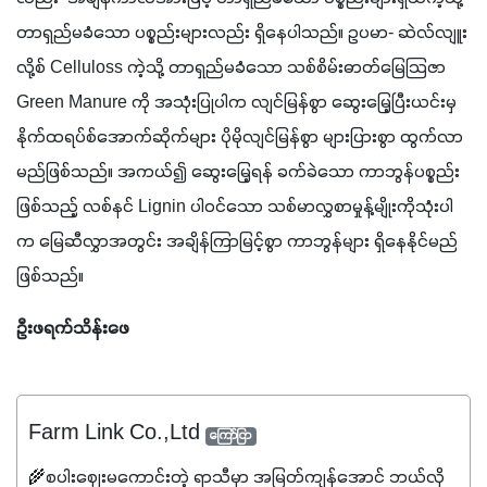
တာရှည်မခံသော ပစ္စည်းများလည်း ရှိနေပါသည်။ ဥပမာ- ဆဲလ်လျူး
လို့စ် Celluloss ကဲ့သို့ တာရှည်မခံသော သစ်စိမ်းဓာတ်မြေသြဇာ 
Green Manure ကို အသုံးပြုပါက လျင်မြန်စွာ ဆွေးမြေ့ပြီးယင်းမှ 
နိုက်ထရပ်စ်အောက်ဆိုက်များ ပိုမိုလျင်မြန်စွာ များပြားစွာ ထွက်လာ
မည်ဖြစ်သည်။ အကယ်၍ ဆွေးမြေ့ရန် ခက်ခဲသော ကာဘွန်ပစ္စည်း
ဖြစ်သည့် လစ်နင် Lignin ပါ၀င်သော သစ်မာလွှစာမှုန့်မျိုးကိုသုံးပါ
က မြေဆီလွှာအတွင်း အချိန်ကြာမြင့်စွာ ကာဘွန်များ ရှိနေနိုင်မည်
ဖြစ်သည်။
ဦးဖရက်သိန်းဖေ
Farm Link Co.,Ltd
ကြော်ငြာ
🌾စပါးဈေးမကောင်းတဲ့ ရာသီမှာ အမြတ်ကျန်အောင် ဘယ်လို