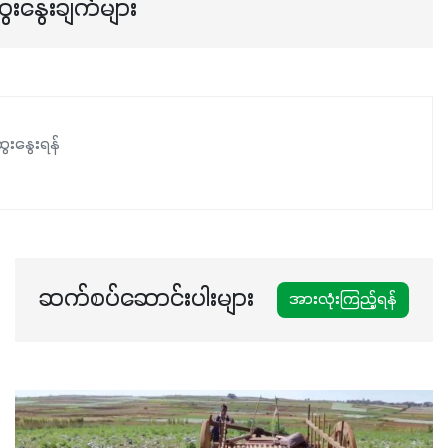
ေးနွေးချက်များ
ေးနွေးရန်
ဆက်စပ်ဆောင်းပါးများ
အားလုံးကြည့်ရန်