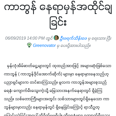
ကာဘွန် နေရာမှန်အထိုင်ချ
ခြင်း
06/09/2019 14:00 PM တွင်
ဦးဖရက်သိန်းဖေ
မှ ရေးသား ပြီး
Greenovator
မှ ပေးပို့ထားပါသည်။
   မှန်လုံအိမ်ဓာတ်ငွေ့များတွင် ထုထည်အားဖြင့် အများဆုံးဖြစ်သော 
ကာဘွန် ( ကာဘွန်ဒိုင်အောက်ဆိုက်) များမှာ နေရာမှားနေသည်ဟု 
ပညာရှင်များက တင်စားကြသည်။ မူလက ကာဘွန်အများစုသည် 
ရေနံ၊ ကျောက်မီးသွေးကဲ့သို့ မြေသားအနက်နေရာတွင် ရှိခဲ့ကြ
သည်။ သစ်တောကြီးများအတွင်း သစ်သားများတွင်ရှိနေသော ကာ
ဘွန်များမှာလည်း နေရာမှန်တွင် ရှိနေခြင်းကြောင့် ရာသီဥတု
ပြောင်းလဲခြင်းအပေါ် ထိခိုက်မှုမရှိပါ။ ထိုရေနံများ၊ ကျောက်မီးသွေး