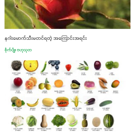
နဂါးမောက်သီးမတင်ရတဲ့ အကြောင်းအရင်း
စိုက်ပျိုး ဗဟုသုတ