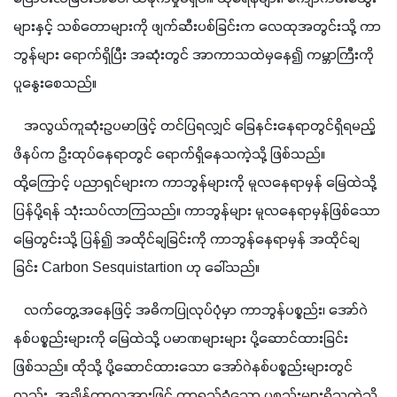
များနှင့် သစ်တောများကို ဖျက်ဆီးပစ်ခြင်းက လေထုအတွင်းသို့ ကာ
ဘွန်များ ရောက်ရှိပြီး အဆုံးတွင် အာကာသထဲမှနေ၍ ကမ္ဘာကြီးကို 
ပူနွေးစေသည်။
   အလွယ်ကူဆုံးဥပမာဖြင့် တင်ပြရလျှင် ခြေနင်းနေရာတွင်ရှိရမည့် 
ဖိနပ်က ဦးထုပ်နေရာတွင် ရောက်ရှိနေသကဲ့သို့ ဖြစ်သည်။ 
ထို့ကြောင့် ပညာရှင်များက ကာဘွန်များကို မူလနေရာမှန် မြေထဲသို့
ပြန်ပို့ရန် သုံးသပ်လာကြသည်။ ကာဘွန်များ မူလနေရာမှန်ဖြစ်သော 
မြေတွင်းသို့ ပြန်၍ အထိုင်ချခြင်းကို ကာဘွန်နေရာမှန် အထိုင်ချ
ခြင်း Carbon Sesquistartion ဟု ခေါ်သည်။ 
   လက်တွေ့အနေဖြင့် အဓိကပြုလုပ်ပုံမှာ ကာဘွန်ပစ္စည်း၊ အော်ဂဲ
နစ်ပစ္စည်းများကို မြေထဲသို့ ပမာဏများများ ပို့ဆောင်ထားခြင်း
ဖြစ်သည်။ ထိုသို့ ပို့ဆောင်ထားသော အော်ဂဲနစ်ပစ္စည်းများတွင်
လည်း  အချိန်ကာလအားဖြင့် တာရှည်ခံသော ပစ္စည်းများရှိသကဲ့သို့ 