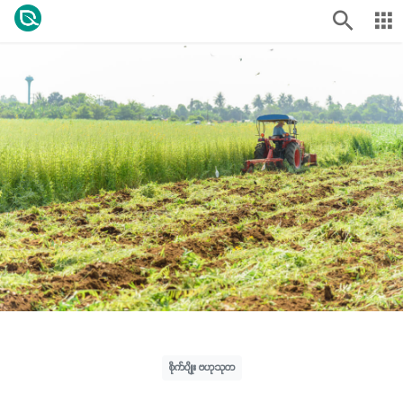
စိုက်ပျိုး ဗဟုသုတ