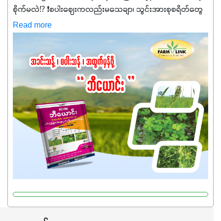
စိုက်မလဲ⁉️ ❗စပါးဈေးကလည်းမသေချာ၊ သွင်းအားစုစရိတ်တွေ
ကလည်း တက်နေတဲ့ဒီလိုအချိန်မှာ သွင်းအားစုဖိုးကို လျှော့ချပြီး
Read more
အထွက်နှုန်းကို ထိန်းထားနိုင်မှ ဦးကြီးတို့ အဆင်ပြေမှာနော် ✔️ဒါ
ကြောင့် ကိုယ်သုံးသမျှ ကိုယ့်အတွက်အကျိုးရစေမယ့်
အရည်အသွေးစိတ်ချရတဲ့ သွင်းအားစုပစ္စည်းတွေကိုပဲ ရွေးချယ်
သုံးသင့်ပါတယ်။