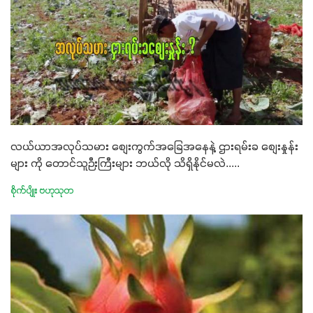
လယ်ယာအလုပ်သမား စျေးကွက်အခြေအနေနဲ့ ဌားရမ်းခ စျေးနှုန်း
များ ကို တောင်သူဉီးကြီးများ ဘယ်လို သိရှိနိုင်မလဲ.....
စိုက်ပျိုး ဗဟုသုတ