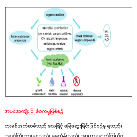
အပင်အကျိုးပြု ဇီဝကမ္မဖြစ်စဥ် 
ဟူးမစ်အက်ဆစ်သည် လေဖြင့် မြေဆွေးခြင်းဖြစ်စဥ်မှ ရသည်။ 
အပင်ကြီးထွားစေသည်။ ရေထိန်းသည်။ အာဟာရဓာတ်ကြွယ်ဝ