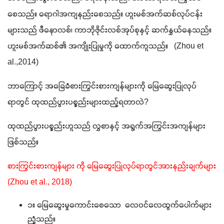
စေသည်။ ရောဂါအကျနည်းစေသည်။ ဟူးမစ်အက်ဆစ်လုပ်ငန်း
များသည် ဖီနောလစ်၊ ကာဘိုဇိုင်းလစ်အုပ်စုနှင့် ဆက်နွှယ်နေသည်။ 
ဟူးမစ်အက်ဆစ်၏ အကျိုးပြုမှုကို ထောက်ကူသည်။   (Zhou et 
al.,2014)
ဘာကြောင့် အခြေခံစားကြွင်းစားကျန်များကို မြေဆွေးပြုလုပ်
ရာတွင် ထုထည်ပွားပစ္စည်းများထည့်ရတာလဲ?
ထုထည်ပွားပစ္စည်းဟူသည် လွှစာနှင့် အရွက်အကြွင်းအကျန်များ
ဖြစ်သည်။
စားကြွင်းစားကျန်များ ကို မြေဆွေးပြုလုပ်ရာတွင်အားနည်းချက်များ 
(Zhou et al., 2018)
၁။ မြေဆွေးမှုကောင်းစေသော လေဝင်လေထွက်ပေါက်များ
ညံ့သည်။