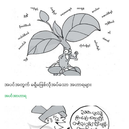
အပင်အတွက် မရှိမဖြစ်လိုအပ်သော အဟာရများ
အပင်အာဟာရ