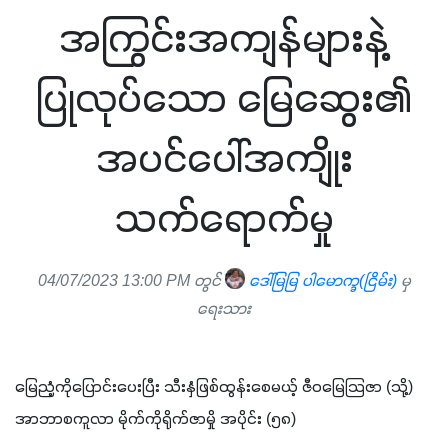
အကြွင်းအကျန်များနဲ့
ပြုလုပ်သော မြေဆွေး၏
အပင်ပေါ်အကျိုး
သက်ရောက်မှု
04/07/2023 13:00 PM တွင်
ဒေါ်မြမြ ပါမောက္ခ(ငြိမ်း)
မှ
ရေးသား
မြေညံ့ကိုပြောင်းပေးပြီး သီးနှံဖြစ်ထွန်းစေမယ့် ဇီဝမြေသြဇာ (သို့) 
အာဘာစကူလာ မိုက်ကိုရိုက်ဇာမှို အပိုင်း (၅၈)