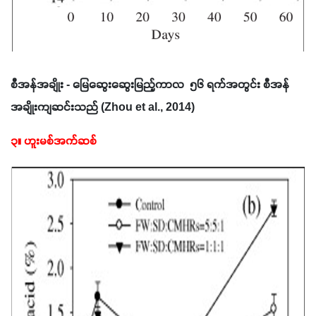
စီအန်အချိုး - မြေဆွေးဆွေးမြည့်ကာလ  ၅၆ ရက်အတွင်း စီအန်
အချိုးကျဆင်းသည် (Zhou et al., 2014)
၃။ ဟူးမစ်အက်ဆစ်