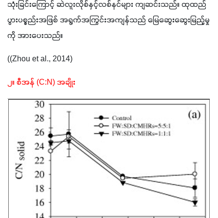
သုံးခြင်းကြောင့် ဆဲလူးလိုစ်နှင့်လစ်နင်များ ကျဆင်းသည်။ ထုထည်
ပွားပစ္စည်းအဖြစ် အရွက်အကြွင်းအကျန်သည် မြေဆွေးဆွေးမြည့်မှု
ကို အားပေးသည်။
((Zhou et al., 2014)
၂။ စီအန် (C:N) အချိုး