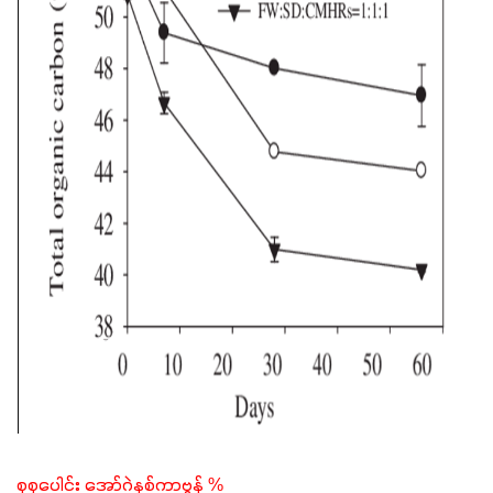
စုစုပေါင်း အော်ဂဲနစ်ကာဗွန် % 