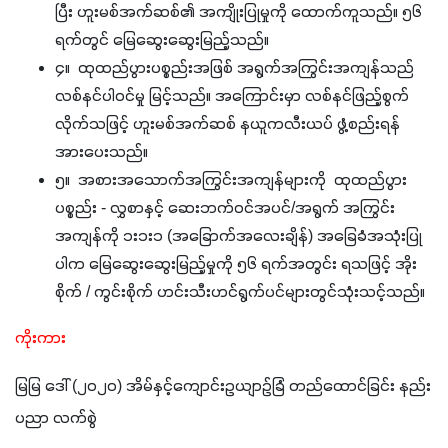
ပြီး ဟူးမစ်အက်ဆစ်၏ အကျိုးပြုမှုကို ထောက်ကူသည်။ ၅၆
ရက်တွင် မြေဆွေးဆွေးမြည့်သည်။
၄။ ထုထည်ပွားပစ္စည်းအဖြစ် အရွက်အကြွင်းအကျန်သည်
လစ်နင်ပါဝင်မှု မြင့်သည်။ အကြောင်းမှာ လစ်နင်ဖြည့်စွက်
လိုက်သဖြင့် ဟူးမစ်အက်ဆစ် နယူကလီးယပ် ဖွံ့စည်းရန်
အားပေးသည်။
၅။ အစားအသောက်အကြွင်းအကျန်များကို ထုထည်ပွား
ပစ္စည်း - လွှစာနှင့် ဆေးဘက်ဝင်အပင်/အရွက် အကြွင်း
အကျန်ကို ၁း၁း၁ (အခြောက်အလေးချိန်) အခြေခံအသုံးပြု
ပါက မြေဆွေးဆွေးမြည့်မှုကို ၅၆ ရက်အတွင်း ရသဖြင့် အိုး
စိုက် / ကွင်းစိုက် ဟင်းသီးဟင်ရွက်ပင်များတွင်သုံးသင့်သည်။
ကိုးကား
မြမြ ဒေါ် (၂ဝ၂ဝ) အိမ်နှင့်ကျောင်းဥယျာဥ်ခြံ တည်ထောင်ခြင်း နည်း
ပညာ လက်စွဲ