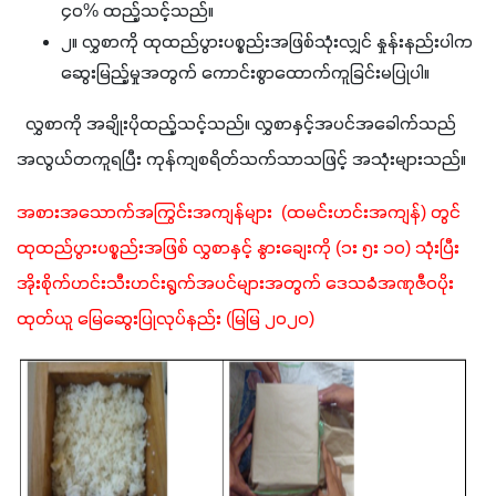
၄ဝ% ထည့်သင့်သည်။
၂။ လွှစာကို ထုထည်ပွားပစ္စည်းအဖြစ်သုံးလျှင် နှုန်းနည်းပါက
ဆွေးမြည့်မှုအတွက် ကောင်းစွာထောက်ကူခြင်းမပြုပါ။
  လွှစာကို အချိုးပိုထည့်သင့်သည်။ လွှစာနှင့်အပင်အခေါက်သည် 
အလွယ်တကူရပြီး ကုန်ကျစရိတ်သက်သာသဖြင့် အသုံးများသည်။
အစားအသောက်အကြွင်းအကျန်များ  (ထမင်းဟင်းအကျန်) တွင် 
ထုထည်ပွားပစ္စည်းအဖြစ် လွှစာနှင့် နွားချေးကို (၁း ၅း ၁ဝ) သုံးပြီး 
အိုးစိုက်ဟင်းသီးဟင်းရွက်အပင်များအတွက် ဒေသခံအဏုဇီဝပိုး
ထုတ်ယူ မြေဆွေးပြုလုပ်နည်း (မြမြ ၂ဝ၂ဝ)