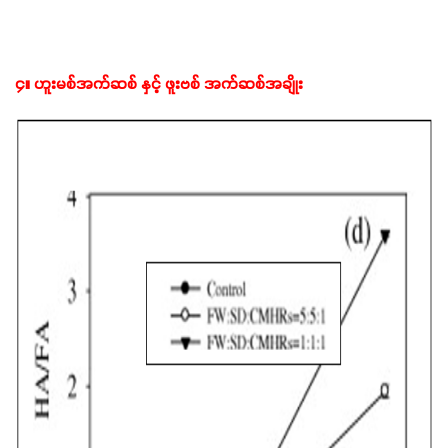
၄။ ဟူးမစ်အက်ဆစ် နှင့် ဖူးဗစ် အက်ဆစ်အချိုး