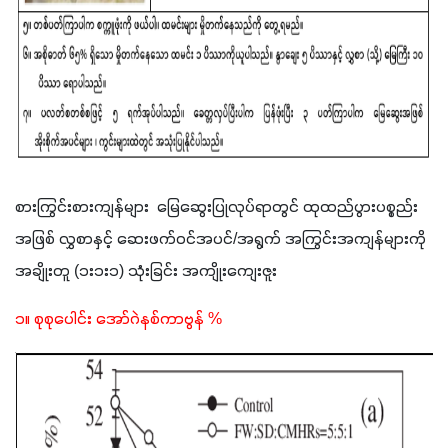
စားကြွင်းစားကျန်များ  မြေဆွေးပြုလုပ်ရာတွင် ထုထည်ပွားပစ္စည်း
အဖြစ် လွှစာနှင့် ဆေးဖက်ဝင်အပင်/အရွက် အကြွင်းအကျန်များကို 
အချိုးတူ (၁း၁း၁) သုံးခြင်း အကျိုးကျေးဇူး
၁။ စုစုပေါင်း အော်ဂဲနစ်ကာဗွန် %