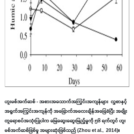
ဟူးမစ်အက်ဆစ် - အစားအသောက်အကြွင်းအကျန်များ  လွှစာနှင့် 
အရွက်အကြွင်းအကျန်ကို အခြောက်အလေးချိန်အခြေခံပြီး အချိုး
တူရောစပ်အသုံးပြုပါက မြေဆွေးဆွေးမြည့်မှုကို ၅၆ ရက်တွင် ဟူး
မစ်အက်ဆစ်ဖြစ်မှု အများဆုံးဖြစ်သည် (Zhou et al.,  2014)။