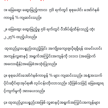
၁။ မြေဆွေး ဆွေးမြည့်ကာလ  ၅၆ ရက်တွင် စုစုပေါင်း အော်ဂဲနစ် 
ကာဗွန် % ကျဆင်းသည်။
၂။ မြေဆွေး ဆွေးမြည့်မှု ၅၆ ရက်တွင် ပီအိပ်ချ်ထိန်းသည့် ထုံး 
၂.၂၅% ထည့်ပါသည်။
 ထုထည်ပွားပစ္စည်းထည့်ခြင်း အကျိုးကျေးဇူးပိုရရှိရန် ထမင်းဟင်း
အကျန်လွှစာနှင့် အရွက်အကြွင်းအကျန်ကို ၁း၁း၁ (အခြောက်
အလေးချိန်)အခြေခံအသုံးပြုသည်။ 
၃။ စုစုပေါင်းအော်ဂဲနစ်ကာဗွန် % များ ကျဆင်းသည်။ အနံ့အသက်
ပိုင်းဆိုင်ရာအုပ်စု၏ လုပ်ငန်းတိုးလာသည်။ သိုဖြစ်သဖြင့် မြေဆွေးရ
င့်ကျက်မှုကို အားပေးသည်။
၄။ ထုထည်ပွားပစ္စည်းအဖြစ် လွှစာနှင့်အရွက်အကြွင်းအကျန်များ