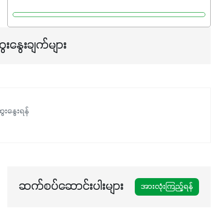
Potassium 8%က အပင်ရဲ့ ရောဂါဒဏ်၊ရာသီဥတုဒဏ်ခံနိုင်ရည်
ရှိမှုကို မြင့်တက်စေပြီး အသီးအရည်အသွေး၊ အရွယ်အစားနဲ့
အရသာ ပိုမိုကောင်းမွန်စေဖို့အတွက် လိုအပ်တဲ့အာဟာရဓာတ်
ေးနွေးချက်များ
ဖြစ်ပါတယ်။ ဟူးမစ်အက်စစ်ပါဝင်ပေါင်းစပ်ထားတဲ့အတွက်
အာဟာရဓာတ်စုပ်ယူမှုကောင်းမွန်လာခြင်း၊မြေဆီလွှာဖွဲ့စည်းပုံ
နှင့်ရေထိန်းနိုင်စွမ်းအားကောင်းလာခြင်းအပါအဝင်
အကျိုးကျေးဇူးများစွာကိုရရှိစေမှာဖြစ်ပါတယ်။ စပါးအပါအဝင်
နှံစားသီးနှံများ၊ပဲအမျိုးမျိုး၊ဟင်းသီးဟင်းရွက်နဲ့ ဥယျာဉ်ခြံသီးနှံ
ေးနွေးရန်
အားလုံးမှာ အသုံးပြုနိုင်တယ်ဆိုတော့ တစ်မျိုးတည်းနဲ့ အားလုံး
ပါဖက်(perfect)မယ့် စမတ်သီးစုံနော် အရွေးမမှားတာသေချာပြီ
မလို့ အတွေးမများဘဲ သီးနှံတိုင်းကြီးထွားအောင် ဖန်းလင့်ရဲ့ #စ
မတ်သီးစုံကို သုံးကြပါစို့....
ဆက်စပ်ဆောင်းပါးများ
အားလုံးကြည့်ရန်