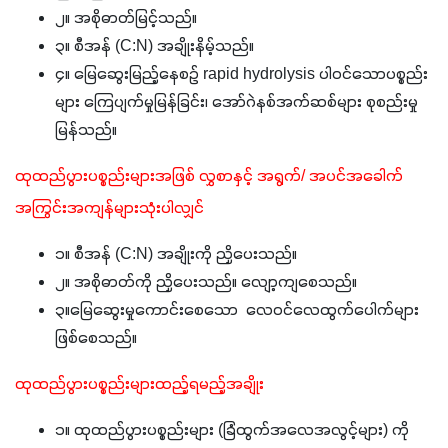
၂။ အစိုဓာတ်မြင့်သည်။
၃။ စီအန် (C:N) အချိုးနိမ့်သည်။
၄။ မြေဆွေးမြည့်နေစဥ် rapid hydrolysis ပါဝင်သောပစ္စည်း
များ ကြေပျက်မှုမြန်ခြင်း၊ အော်ဂဲနစ်အက်ဆစ်များ စုစည်းမှု
မြန်သည်။
ထုထည်ပွားပစ္စည်းများအဖြစ် လွှစာနှင့် အရွက်/ အပင်အခေါက် 
အကြွင်းအကျန်များသုံးပါလျှင်
၁။ စီအန် (C:N) အချိုးကို ညှိပေးသည်။
၂။ အစိုဓာတ်ကို ညှိပေးသည်။ လျော့ကျစေသည်။
၃။မြေဆွေးမှုကောင်းစေသော လေဝင်လေထွက်ပေါက်များ
ဖြစ်စေသည်။
ထုထည်ပွားပစ္စည်းများထည့်ရမည့်အချိုး
၁။ ထုထည်ပွားပစ္စည်းများ (ခြံထွက်အလေအလွင့်များ) ကို