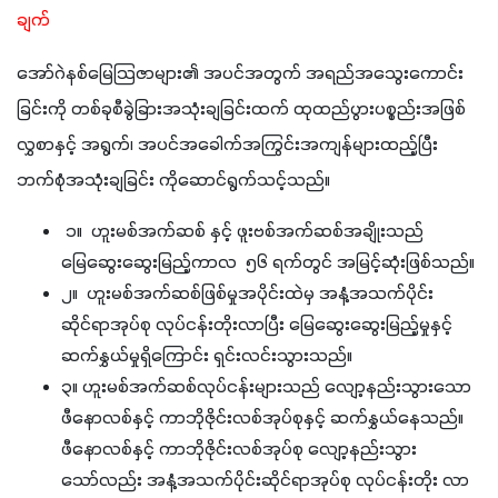
ချက်
အော်ဂဲနစ်မြေသြဇာများ၏ အပင်အတွက် အရည်အသွေးကောင်း
ခြင်းကို တစ်ခုစီခွဲခြားအသုံးချခြင်းထက် ထုထည်ပွားပစ္စည်းအဖြစ် 
လွှစာနှင့် အရွက်၊ အပင်အခေါက်အကြွင်းအကျန်များထည့်ပြီး 
ဘက်စုံအသုံးချခြင်း ကိုဆောင်ရွက်သင့်သည်။
၁။ ဟူးမစ်အက်ဆစ် နှင့် ဖူးဗစ်အက်ဆစ်အချိုးသည်
မြေဆွေးဆွေးမြည့်ကာလ ၅၆ ရက်တွင် အမြင့်ဆုံးဖြစ်သည်။
၂။ ဟူးမစ်အက်ဆစ်ဖြစ်မှုအပိုင်းထဲမှ အနံ့အသက်ပိုင်း
ဆိုင်ရာအုပ်စု လုပ်ငန်းတိုးလာပြီး မြေဆွေးဆွေးမြည့်မှုနှင့်
ဆက်နွှယ်မှုရှိကြောင်း ရှင်းလင်းသွားသည်။
၃။ ဟူးမစ်အက်ဆစ်လုပ်ငန်းများသည် လျော့နည်းသွားသော
ဖီနောလစ်နှင့် ကာဘိုဇိုင်းလစ်အုပ်စုနှင့် ဆက်နွှယ်နေသည်။
ဖီနောလစ်နှင့် ကာဘိုဇိုင်းလစ်အုပ်စု လျော့နည်းသွား
သော်လည်း အနံ့အသက်ပိုင်းဆိုင်ရာအုပ်စု လုပ်ငန်းတိုး လာ