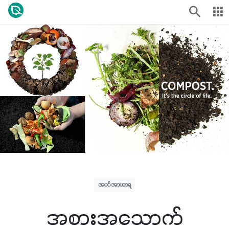
အပင်အာဟာရ
အစားအသောက်