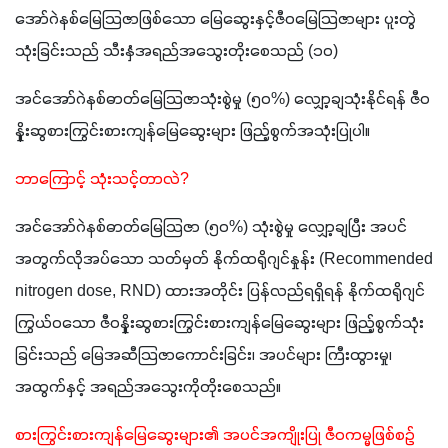
အော်ဂဲနစ်မြေသြဇာဖြစ်သော မြေဆွေးနှင့်ဇီဝမြေသြဇာများ ပူးတွဲ
သုံးခြင်းသည် သီးနှံအရည်အသွေးတိုးစေသည် (၁ဝ) 
အင်အော်ဂဲနစ်ဓာတ်မြေသြဇာသုံးစွဲမှု (၅ဝ%) လျှော့ချသုံးနိုင်ရန် ဇီဝ
နှိုးဆွစားကြွင်းစားကျန်မြေဆွေးများ ဖြည့်စွက်အသုံးပြုပါ။ 
ဘာကြောင့် သုံးသင့်တာလဲ?
အင်အော်ဂဲနစ်ဓာတ်မြေသြဇာ (၅ဝ%) သုံးစွဲမှု လျှော့ချပြီး အပင်
အတွက်လိုအပ်သော သတ်မှတ် နိုက်ထရိုဂျင်နှုန်း (Recommended 
nitrogen dose, RND) ထားအတိုင်း ပြန်လည်ရရှိရန် နိုက်ထရိုဂျင်
ကြွယ်ဝသော ဇီဝနှိုးဆွစားကြွင်းစားကျန်မြေဆွေးများ ဖြည့်စွက်သုံး
ခြင်းသည် မြေအဆီသြဇာကောင်းခြင်း၊ အပင်များ ကြီးထွားမှု၊ 
အထွက်နှင့် အရည်အသွေးကိုတိုးစေသည်။ 
စားကြွင်းစားကျန်မြေဆွေးများ၏ အပင်အကျိုးပြု ဇီဝကမ္မဖြစ်စဥ်