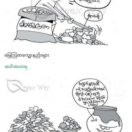
မြေသြဇာကျွေးနည်းများ
အပင်အာဟာရ