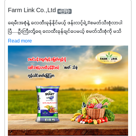
Farm Link Co.,Ltd
ကြော်ငြာ
ရေမီးအစုံနဲ့ လေထီးခုန်နိုင်မယ့် ဖန်းလင့်ရဲ့ #စမတ်သီးစုံလာပါ
ပြီ.....ဦးကြီးတို့ရေ ‌လေထီးခုန်ချင်ပေမယ့် စမတ်သီးစုံကို မသိ
သေးရင်တော့ ဒီစာလေးကို ဆက်ဖတ်‌ပေးပါ #စမတ်သီးစုံဆိုတာ
Read more
အပင်တိုင်းအတွက် အဓိကအာဟာရNPK (19:7:8)နဲ့ #ဟူးမစ်
အက်စစ်တို့ အချိုးကျ ပေါင်းစပ်ထားတဲ့ ကွန်ပေါင်း
ဓာတ်မြေဩဇာဖြစ်ပါတယ်။ အဓိကအကျိုးကျေးဇူးတွေအနေနဲ့
ကတော့ နိုက်ထရိုဂျင် 19%ပါဝင်တဲ့အတွက် ကလိုရိုဖီးလ်ဖွဲ့စည်း
မှုကို အားပေးကာ သီးနှံပင်များ၏အရွက်များစိမ်းလန်းသန်စွမ်း
ပြီး အစာချက်လုပ်မှုအားကောင်းစေပါတယ်။ အပင်၏ပင်ပိုင်း
ကြီးထွားမှုကို တိုးမြင့်စေကာ အပင်သန်၍ အကြီးမြန်စေပါတယ်။
သင့်တော်တဲ့ Phosphorus 7%ပါဝင်မှုကြောင့် အပင်ရဲ့ အမြစ်
ဖွဲ့စည်းတည်ဆောက်မှုကို ပို၍သန်မာလာအောင် အားပေးပါ
တယ်။ ဒါ့အပြင် ပန်းပွင့်ခြင်း၊အသီးသီးခြင်း၊အစေ့တည်ခြင်း
လုပ်ငန်းစဉ်များကိုလည်း အားပေးပါတယ်။ လုံလောက်တဲ့