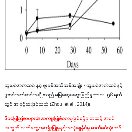
ဟူးမစ်အက်ဆစ် နှင့် ဖူးဗစ်အက်ဆစ်အချိုး - ဟူးမစ်အက်ဆစ်နှင့် 
ဖူးဗစ်အက်ဆစ်အချိုးသည် မြေဆွေးဆွေးမြည့်မှုကာလ  ၅၆ ရက်
တွင် အမြင့်ဆုံးဖြစ်သည် (Zhou  et al., 2014)။
ဇီဝမြေသြဇာများ၏ အကျိုးပြုဇီဝကမ္မဖြစ်စဥ်မှ တဆင့် အပင်
အတွက် လက်တွေ့အကျိုးပြုမှုနှင့်အသုံးချနိုင်မှု ဆက်စပ်သုံးသပ်