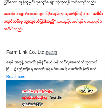
ဖြစ်သော အုန်းခွံမျှင်၊ ဂုံလှော်စ များကိုသုံးရန် သင့်လျော်သည်။
ဆောင်းပါးများ/သတင်းများ ပြန်လည်ကူးယူဖော်ပြလိုပါက 
"အစိမ်း
ရောင်လမ်းမှ ကူးယူဖော်ပြပါသည်"
 ဟုထည့်ပေးပါရန် မေတ္တာရပ်ခံ
အပ်ပါသည်။ 
Farm Link Co.,Ltd
ကြော်ငြာ
ရေမီးအစုံနဲ့ လေထီးခုန်နိုင်မယ့် ဖန်းလင့်ရဲ့ #စမတ်သီးစုံလာပါ
ပြီ.....ဦးကြီးတို့ရေ ‌လေထီးခုန်ချင်ပေမယ့် စမတ်သီးစုံကို မသိ
သေးရင်တော့ ဒီစာလေးကို ဆက်ဖတ်‌ပေးပါ #စမတ်သီးစုံဆိုတာ
Read more
အပင်တိုင်းအတွက် အဓိကအာဟာရNPK (19:7:8)နဲ့ #ဟူးမစ်
အက်စစ်တို့ အချိုးကျ ပေါင်းစပ်ထားတဲ့ ကွန်ပေါင်း
ဓာတ်မြေဩဇာဖြစ်ပါတယ်။ အဓိကအကျိုးကျေးဇူးတွေအနေနဲ့
ကတော့ နိုက်ထရိုဂျင် 19%ပါဝင်တဲ့အတွက် ကလိုရိုဖီးလ်ဖွဲ့စည်း