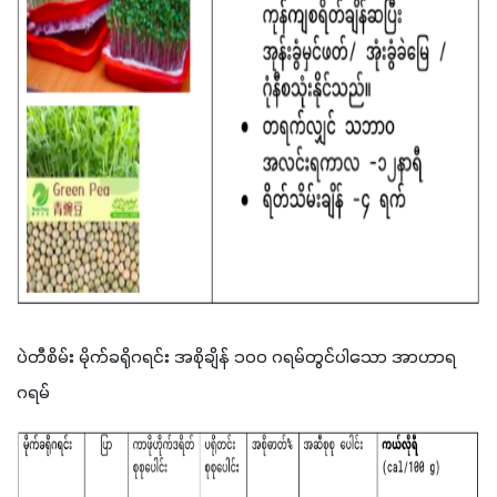
ပဲတီစိမ်း မိုက်ခရိုဂရင်း အစိုချိန် ၁ဝဝ ဂရမ်တွင်ပါသော အာဟာရ
ဂရမ်