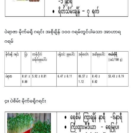
ပဲရာဇာ မိုက်ခရို ဂရင်း အစိုချိန် ၁ဝဝ ဂရမ်တွင်ပါသော အာဟာရ 
ဂရမ် 
၄။ ပဲစိမ်း မိုက်ခရိုဂရင်း