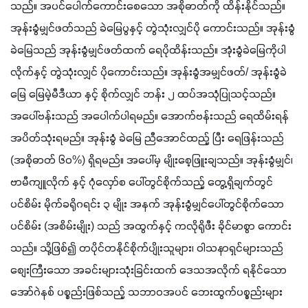
သည်။ အပင်ပေါက်ကောင်းစေသော အစိုဓာတ်ကို ထိန်းနိုင်သည်။ 
အုန်းခွံမျှင်ဖတ်သည် ခဲမြေပွနှင့် တွဲသုံးလျှင်ပို ကောင်းသည်။ အုန်းခွံ
ခဲမြေသည် အုန်းခွံမျှင်ဖတ်ထက် ရေပိုထိန်းသည်။ အုံးခွံခဲမြေကိုပါ
လိုက်နှင့် တွဲသုံးလျှင် ပိုကောင်းသည်။ အုန်းခွံအမျှင်ဖတ်/ အုန်းခွံခဲ
မြေ မြေမဲ့မီဒီယာ နှင့် စိုက်လျှင် ဘန်း ၂ ထပ်အသုံပြုသင့်သည်။ 
အပေါ်ဗန်းသည် အပေါက်ပါရမည်။ အောက်ဗန်းသည် ရေထိမ်းရန် 
အပိတ်သုံးရမည်။ အုန်းခွံ ခဲမြေ ညီအောင်ထည့် ပြီး ရေဖြန်းသည် 
(အစိုဓာတ် ၆ဝ%) ရှိရမည်။ အပေါ်မှ မျိုးစေ့ဖြူးချသည်။ အုန်းခွံမျှင်၊ 
ဗာမီကျူလိုက် နှင့် ဂုံလှော်စ ပေါ်တွင်စိုက်သည့် တွေ့ရှိချက်တွင် 
ပင်စိမ်း မိုက်ခရိုဂရင်း ၃ မျိုး အနက် အုန်းခွံမျှင်ပေါ်တွင်စိုက်သော 
ပင်စိမ်း (အစိမ်းမျိုး) သည် အထွက်နှင့် ကလိုရိုဖီး ခိုင်မာစွာ ကောင်း
သည်။ သို့ဖြစ်၍ တပိုင်တနိုင်စိုက်ပျိုးသူများ၊ ဝါသနာရှင်များသည် 
စျေးကြီးသော အခင်းများသုံးခြင်းထက် ဒေသအလိုက် ရနိုင်သော 
အော်ဂဲနစ် ပစ္စည်းဖြစ်သည့် သဘာဝအပင် ဘေးထွက်ပစ္စည်းများ