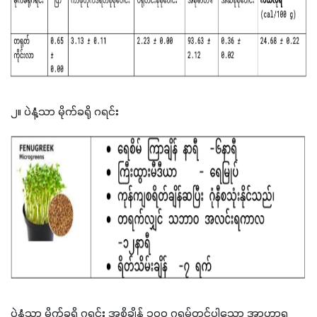
၂။ ပဲနံ့သာ မိုက်ခရို ဂရင်း
ပဲနံ့သာ မိုက်ခရို ဂရင်း အစိုချိန် ၁ဝဝ ဂရမ်တွင်ပါသော အာဟာရ 