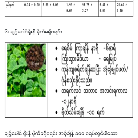
၆။ ချဉ်ပေါင်ရိုးနီ မိုက်ခရိုဂရင်း
ချဥ်ပေါင် ရိုးနီ မိုက်ခရိုဂရင်း အစိုချိန် ၁ဝဝ ဂရမ်တွင်ပါသော 