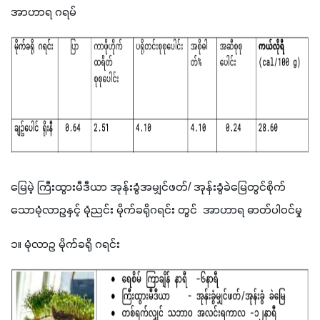
အာဟာရ ဂရမ်
မြေမဲ့ ကြီးထွားမီဒီယာ အုန်းခွံအမျှင်ဖတ်/ အုန်းခွံခဲမြေတွင်စိုက်
သောမုံလာဥနှင့် မုံညင်း မိုက်ခရိုဂရင်း တွင်  အာဟာရ ဓာတ်ပါဝင်မှု 
၁။ မုံလာဥ မိုက်ခရို ဂရင်း