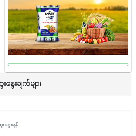
မှုကို အားပေးကာ သီးနှံပင်များ၏အရွက်များစိမ်းလန်းသန်စွမ်း
ပြီး အစာချက်လုပ်မှုအားကောင်းစေပါတယ်။ အပင်၏ပင်ပိုင်း
ကြီးထွားမှုကို တိုးမြင့်စေကာ အပင်သန်၍ အကြီးမြန်စေပါတယ်။
သင့်တော်တဲ့ Phosphorus 7%ပါဝင်မှုကြောင့် အပင်ရဲ့ အမြစ်
ဖွဲ့စည်းတည်ဆောက်မှုကို ပို၍သန်မာလာအောင် အားပေးပါ
တယ်။ ဒါ့အပြင် ပန်းပွင့်ခြင်း၊အသီးသီးခြင်း၊အစေ့တည်ခြင်း
လုပ်ငန်းစဉ်များကိုလည်း အားပေးပါတယ်။ လုံလောက်တဲ့
Potassium 8%က အပင်ရဲ့ ရောဂါဒဏ်၊ရာသီဥတုဒဏ်ခံနိုင်ရည်
ရှိမှုကို မြင့်တက်စေပြီး အသီးအရည်အသွေး၊ အရွယ်အစားနဲ့
အရသာ ပိုမိုကောင်းမွန်စေဖို့အတွက် လိုအပ်တဲ့အာဟာရဓာတ်
ေးနွေးချက်များ
ဖြစ်ပါတယ်။ ဟူးမစ်အက်စစ်ပါဝင်ပေါင်းစပ်ထားတဲ့အတွက်
အာဟာရဓာတ်စုပ်ယူမှုကောင်းမွန်လာခြင်း၊မြေဆီလွှာဖွဲ့စည်းပုံ
နှင့်ရေထိန်းနိုင်စွမ်းအားကောင်းလာခြင်းအပါအဝင်
အကျိုးကျေးဇူးများစွာကိုရရှိစေမှာဖြစ်ပါတယ်။ စပါးအပါအဝင်
နှံစားသီးနှံများ၊ပဲအမျိုးမျိုး၊ဟင်းသီးဟင်းရွက်နဲ့ ဥယျာဉ်ခြံသီးနှံ
ေးနွေးရန်
အားလုံးမှာ အသုံးပြုနိုင်တယ်ဆိုတော့ တစ်မျိုးတည်းနဲ့ အားလုံး