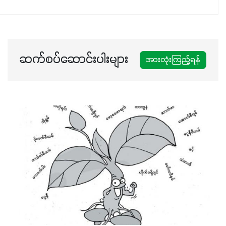
ပါဖက်(perfect)မယ့် စမတ်သီးစုံနော် အရွေးမမှားတာသေချာပြီ
မလို့ အတွေးမများဘဲ သီးနှံတိုင်းကြီးထွားအောင် ဖန်းလင့်ရဲ့ #စ
မတ်သီးစုံကို သုံးကြပါစို့....
ဆက်စပ်ဆောင်းပါးများ
အားလုံးကြည့်ရန်