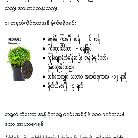
သည်။ အာဟာရထိန်းသည်။
၁။ တရုတ်ကိုင်းလာအနီ မိုက်ခရိုဂရင်း
တရုတ် ကိုင်းလာ အနီ မိုက်ခရို ဂရင်း အစိုချိန် ၁ဝဝ ဂရမ်တွင်ပါ
သော အာဟာရဂရမ် 