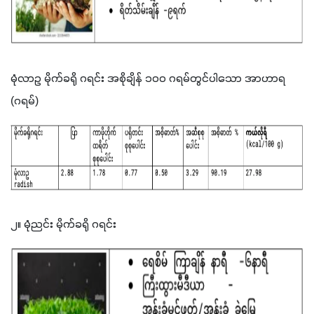
မုံလာဥ မိုက်ခရို ဂရင်း အစိုချိန် ၁ဝဝ ဂရမ်တွင်ပါသော အာဟာရ 
(ဂရမ်)
၂။ မုံညင်း မိုက်ခရို ဂရင်း