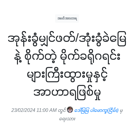
အပင်အာဟာရ
အုန်းခွံမျှင်ဖတ်/အုံးခွံခဲမြေ
နဲ့ စိုက်တဲ့ မိုက်ခရိုဂရင်း
များကြီးထွားမှုနှင့်
အာဟာရဖြစ်မှု
23/02/2024 11:00 AM တွင်
ဒေါ်မြမြ ပါမောက္ခ(ငြိမ်း)
မှ
ရေးသား