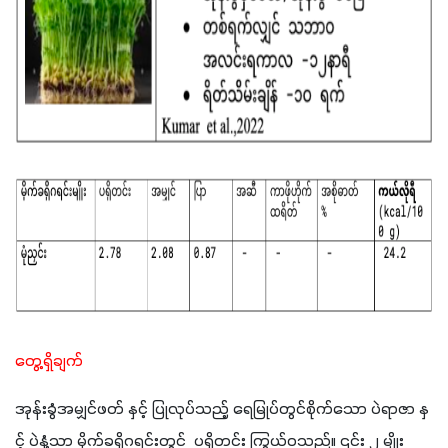
တွေ့ရှိချက်
အုန်းခွံအမျှင်ဖတ် နှင့် ပြုလုပ်သည့် ရေမြုပ်တွင်စိုက်သော ပဲရာဇာ နှ
င့် ပဲနံ့သာ မိုက်ခရိုဂရင်းတွင်  ပရိုတင်း ကြွယ်ဝသည်။ ၎င်း ၂ မျိုး