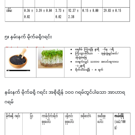
၅။ နှမ်းနက် မိုက်ခရိုဂရင်း
နှမ်းနက် မိုက်ခရို ဂရင်း အစိုချိန် ၁ဝဝ ဂရမ်တွင်ပါသော အာဟာရ 
ဂရမ်