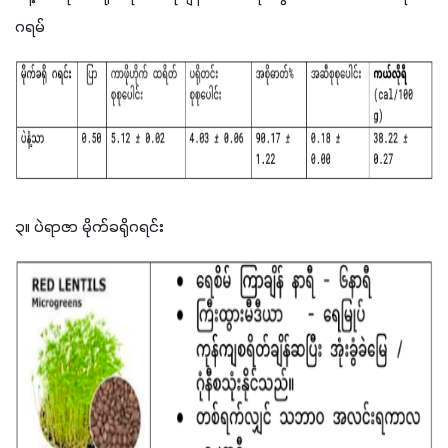
ဂရမ်
၃။ ပဲရာဇာ မိုက်ခရိုဂရင်း