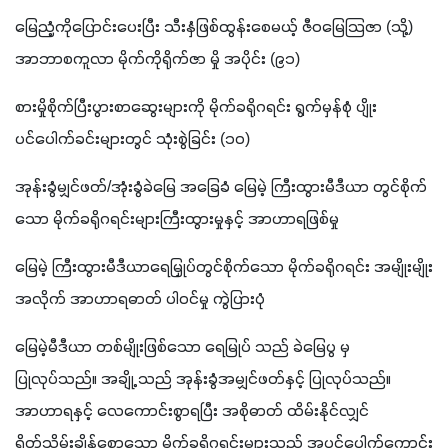
မြေညံ့ကိုပြောင်းပေးပြီး သီးနှံဖြစ်ထွန်းစေမယ့် ဇီဝမြေသြဇာ (သို့) 
အာဘာစကူလာ မိုက်ကိုရိုက်ဇာ မှို အပိုင်း (၉၁)
စားမှိုစိုက်ပြီးပွားစာဆွေးများကို မိုက်ခရိုဂရင်း ရွက်မှန်စုံ ပျိုး
ပင်ပေါက်ခင်းများတွင် သုံးစွဲခြင်း (၁ဝ)
အုန်းခွံမျှင်ဖတ်/အုံးခွံခဲမြေ အခြေခံ မြေမဲ့ ကြီးထွားမီဒီယာ တွင်စိုက်
သော မိုက်ခရိုဂရင်းများကြီးထွားမှုနှင့် အာဟာရဖြစ်မှု 
မြေမဲ့ ကြီးထွားမီဒီယာရေမြှုပ်တွင်စိုက်သော မိုက်ခရိုဂရင်း အမျိုးမျိုး
အလိုက် အာဟာရဓာတ် ပါဝင်မှု ကွဲပြားပုံ
မြေမဲ့မီဒီယာ တစ်မျိုးဖြစ်သော ရေမြုပ် သည် ခဲမြေပွ မှ 
ပြုလုပ်သည်။ အချို့ သည် အုန်းခွံအမျှင်ဖတ်နှင့် ပြုလုပ်သည်။ 
အာဟာရနှင့် လေကောင်းစွာရပြီး အစိုဓာတ် ထိမ်းနိုင်လျှင်  
ရိတ်သိမ်းချိန်စောသော မိုက်ခရိုဂရင်းများသည် အပင်ပေါက်ကောင်း