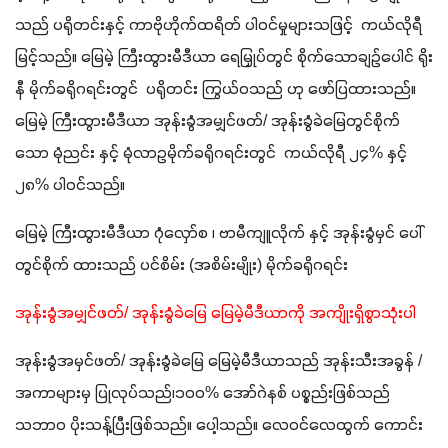
သည် ပရိုတင်းနှင့် ကာဗိုဟိုက်ထရိတ် ပါဝင်မှုများသဖြင့်  ကယ်လိုရီ 
မြင့်သည်။ မြေမဲ့ ကြီးထွားမီဒီယာ ရေမြှုပ်တွင် စိုက်သောချဥ်ပေါင် ရိုး
နီ မိုက်ခရိုဂရင်းတွင်  ပရိုတင်း ကြွယ်ဝသည် ဟု ဖော်ပြထားသည်။ 
မြေမဲ့ ကြီးထွားမီဒီယာ အုန်းခွံအမျှင်ဖတ်/ အုန်းခွံခဲမြေတွင်စိုက်
သော မုံညင်း နှင့် မုံလာဥမိုက်ခရိုဂရင်းတွင်  ကယ်လိုရီ ၂၄% နှင့် 
၂၈% ပါဝင်သည်။
မြေမဲ့ ကြီးထွားမီဒီယာ ဂုံလှော်စ ၊ ဗာမီကျူလိုက် နှင့် အုန်းခွံမှင် ပေါ်
တွင်စိုက် ထားသည် ပင်စိမ်း (အစိမ်းမျိုး) မိုက်ခရိုဂရင်း
အုန်းခွံအမျှင်ဖတ်/ အုန်းခွံခဲမြေ မြေမဲ့မီဒီယာကို အကျိုးရှိစွာသုံးပါ
အုန်းခွံအမှင်ဖတ်/ အုန်းခွံခဲမြေ မြေမဲ့မီဒီယာသည် အုန်းသီးအခွန် /
အကာများမှ ပြုလုပ်သည်၊၁ဝဝ% အော်ဂဲနစ် ပစ္စည်းဖြစ်သည် 
သဘာဝ ပိုးသန့်ပြီးဖြစ်သည်။ ပေါ့သည်။ လေဝင်လေထွက် ကောင်း