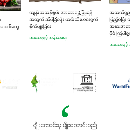
ကျန်းမာသန်စွမ်း အာဟာရဖွံ့ဖြိုးရန်
အသက်ရှည်
အတွက် အိမ်ခြံဝန်း ဟင်းသီးဟင်းရွက်
ပြည့်ဝပြီး 
်
စိုက်ပျိုးခြင်း
အစားအစာမျာ
းအသစ်တွေ
မှီဝဲ ကြပါစို့
အာဟာရနှင့် ကျန်းမာရေး
အာဟာရနှင့် 
မျိုးကောင်းမှ ပျိုးကောင်းမည်