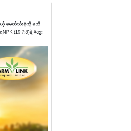
မယ့် စမတ်သီးစုံကို မသိ
PK (19:7:8)နဲ့ #ဟူး
ကျေးဇူးတွေအနေနဲ့ကတော့
စိမ်းလန်းသန်စွမ်းပြီး အစာ
ီးမြန်စေပါတယ်။
်မာလာအောင် အားပေးပါ
ယ်။ လုံလောက်တဲ့
ည်အသွေး၊ အရွယ်အစားနဲ့
ါင်းစပ်ထားတဲ့အတွက်
ခြင်းအပါအဝင်
်းရွက်နဲ့ ဥယျာဉ်ခြံသီးနှံ
ော် အရွေးမမှားတာသေချာပြီ