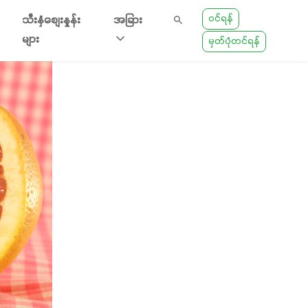
ဝင်ရန်
သီးနှံစျေးနှုန်း
အခြား
များ
မှတ်ပုံတင်ရန်