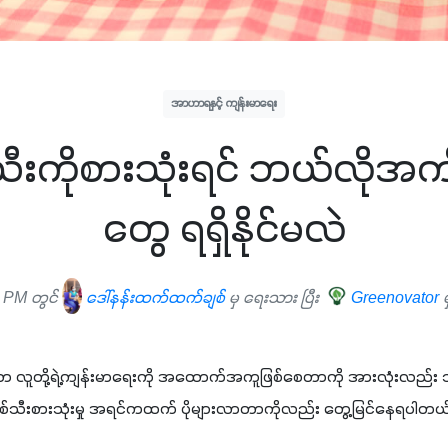
အာဟာရနှင့် ကျန်းမာရေး
ီးကိုစားသုံးရင် ဘယ်လိုအကျ
တွေ ရရှိနိုင်မလဲ
 PM တွင်
ဒေါ်နန်းထက်ထက်ချစ်
မှ ရေးသား ပြီး
Greenovator
်းဟာ လူတို့ရဲ့ကျန်းမာရေးကို အထောက်အကူဖြစ်စေတာကို အားလုံးလည်
်သီးစားသုံးမှု အရင်ကထက် ပိုများလာတာကိုလည်း တွေ့မြင်နေရပါတယ်