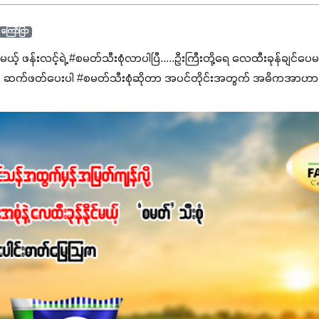
ကြော်ငြာ
င်မယ့် ဖန်းလင့်ရဲ့ #စမတ်သီးစုံလာပါပြီ.....ဦးကြီးတို့ရေ ‌လေထီးခုန်ချင်ပေ
 ဆက်ဖတ်‌ပေးပါ #စမတ်သီးစုံဆိုတာ အပင်တိုင်းအတွက် အဓိကအာဟာရN
ျ ပေါင်းစပ်ထားတဲ့ ကွန်ပေါင်းဓာတ်မြေဩဇာဖြစ်ပါတယ်။ အဓိကအကျိုး
့အတွက် ကလိုရိုဖီးလ်ဖွဲ့စည်းမှုကို အားပေးကာ သီးနှံပင်များ၏အရွက်များ
ပါတယ်။ အပင်၏ပင်ပိုင်းကြီးထွားမှုကို တိုးမြင့်စေကာ အပင်သန်၍ အကြ
 7%ပါဝင်မှုကြောင့် အပင်ရဲ့ အမြစ်ဖွဲ့စည်းတည်ဆောက်မှုကို ပို၍သန
ခြင်း၊အသီးသီးခြင်း၊အစေ့တည်ခြင်းလုပ်ငန်းစဉ်များကိုလည်း အားပေးပါတ
ရောဂါဒဏ်၊ရာသီဥတုဒဏ်ခံနိုင်ရည်ရှိမှုကို မြင့်တက်စေပြီး အသီးအရ
စေဖို့အတွက် လိုအပ်တဲ့အာဟာရဓာတ်ဖြစ်ပါတယ်။ ဟူးမစ်အက်စစ်ပါဝင်ပေ
မွန်လာခြင်း၊မြေဆီလွှာဖွဲ့စည်းပုံနှင့်ရေထိန်းနိုင်စွမ်းအားကောင်းလာ
ှိစေမှာဖြစ်ပါတယ်။ စပါးအပါအဝင် နှံစားသီးနှံများ၊ပဲအမျိုးမျိုး၊ဟင်းသီးဟင
်တယ်ဆိုတော့ တစ်မျိုးတည်းနဲ့ အားလုံးပါဖက်(perfect)မယ့် စမတ်သီးစုံန
ိုင်းကြီးထွားအောင် ဖန်းလင့်ရဲ့ #စမတ်သီးစုံကို သုံးကြပါစို့....