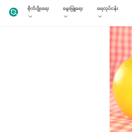
စိုက်ပျိုးရေး
မွေးမြူရေး
ရေလုပ်ငန်း