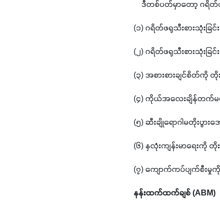
    ဒီတစ်ပတ်မှာတော့ ဂရိတ်
(၁) ဂရိတ်ဖရုသီးစားသုံးခြ
(၂) ဂရိတ်ဖရုသီးစားသုံးခြ
(၃) အစားစားချင်စိတ်ကို တို
(၄) ကိုယ်အလေးချိန်တက်မ
(၅) ဆီးချိုရောဂါမတိုးပွား
(၆) နှလုံးကျန်းမာရေးကို 
(၇) ကျောက်ကပ်ပျက်စီးမှု
နန်းထက်ထက်ချစ် (ABM)