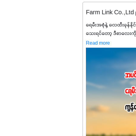
Farm Link Co.,Ltd
ရေမီးအစုံနဲ့ လေထီးခုန်နို
သေးရင်တော့ ဒီစာလေးကို
မစ်အက်စစ်တို့ အချိုးက
Read more
နိုက်ထရိုဂျင် 19%ပါဝင်တဲ
ချက်လုပ်မှုအားကောင်းစေ
သင့်တော်တဲ့ Phosphorus
တယ်။ ဒါ့အပြင် ပန်းပွင့်
Potassium 8%က အပင်ရဲ့ 
အရသာ ပိုမိုကောင်းမွန်
အာဟာရဓာတ်စုပ်ယူမှုကောင်း
အကျိုးကျေးဇူးများစွာကိုရရ
အားလုံးမှာ အသုံးပြုနိုင
မလို့ အတွေးမများဘဲ သီးနှံတ