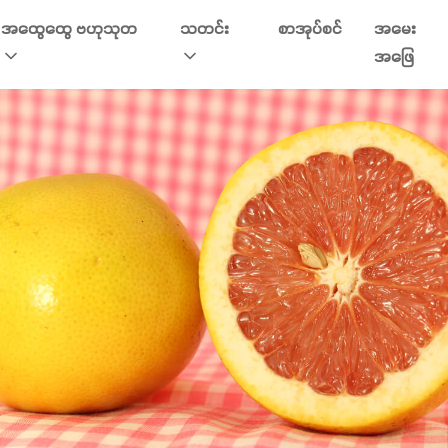
အထွေထွေ ဗဟုသုတ
သတင်း
စာအုပ်စင်
အမေး
အဖြေ