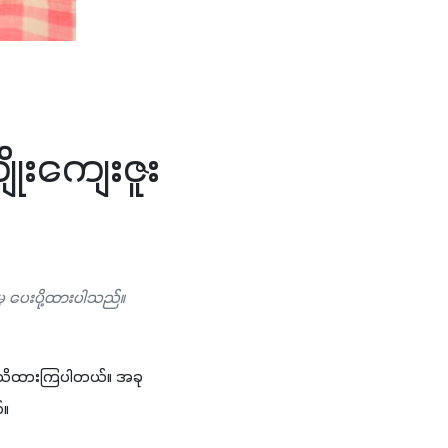
ိုးကျေးဇူး
မှ ပေးပို့ထားပါသည်။
း သိထားကြပါတယ်။ အခု
။ 