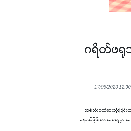
ဂရိတ်ဖရုသ
17/06/2020 12:30
    သစ်သီးဝလံစားသုံးခြင
နောက်ပိုင်းကာလတွေမှာ သစ