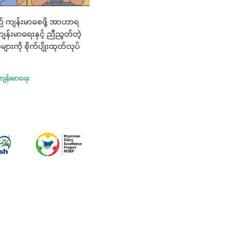
 ကျန်းမာစေဖို့ အာဟာရ
ကျန်းမာရေးနှင့် ညီညွတ်တဲ့
းကို စိုက်ပျိုးထုတ်လုပ်
။
ကျန်းမာရေး