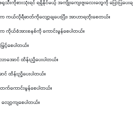
ဖရုသီးကိုစားသုံးရင် ရရှိနိုင်မယ့် အကျိုးကျေးဇူးလေးတွေကို ပြောပြပေး
င်းက ကယ်လိုရီဓာတ်ကိုလျော့ချပေးပြီး၊ အာဟာရတိုးစေတယ်။
င်းက ကိုယ်ခံအားစနစ်ကို ကောင်းမွန်စေပါတယ်။
းမြှင့်စေပါတယ်။
လာအောင် ထိန်းညှိပေးပါတယ်။
အောင် ထိန်းညှိပေးပါတယ်။
တိုးတက်ကောင်းမွန်စေပါတယ်။
ကို လျော့ကျစေပါတယ်။