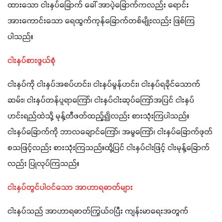
ထားသော ငါးနှပ်ခြောက် ခေါ် အာပဲ့ခြောက်ကလည်း ရောင်း
အားကောင်းသော ရေထွက်ကုန်ခြောက်တစ်မျိုးလည်း ဖြစ်ကြ
ပါသည်။
ငါးနှပ်စားဖွယ်စုံ
ငါးနှပ်ကို ငါးနှပ်အစပ်ဟင်း၊ ငါးနှပ်မွန်ဟင်း၊ ငါးနှပ်ရခိုင်သောက်
ဆမ်း၊ ငါးနှပ်တန်ပူရာကြော်၊ ငါးနှပ်ငါးဆုပ်ကြော်အပြင် ငါးနှပ်
ဟင်းရည်ထဲသို့ မုန့်တီဖတ်ထည့်၍လည်း စားသုံးကြပါသည်။ 
ငါးနှပ်ခြောက်ကို ဘာလချောင်ကြော်၊ အမွကြော်၊ ငါးနှပ်ခြောက်ဖုတ် 
စသဖြင့်လည်း စားသုံးကြသည်။ထို့ပြင် ငါးနှပ်ငါးဖြင့် ငါးမုန့်ခြောက်
လည်း ပြုလုပ်ကြသည်။ 
ငါးနှပ်တွင်ပါဝင်သော အာဟာရဓာတ်များ
ငါးနှပ်သည် အာဟာရဓာတ်ကြွယ်ဝပြီး ကျန်းမာရေးအတွက်