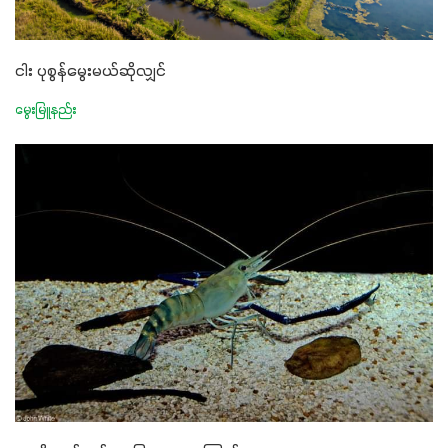
ငါး ပုစွန်မွေးမယ်ဆိုလျှင်
မွေးမြူနည်း