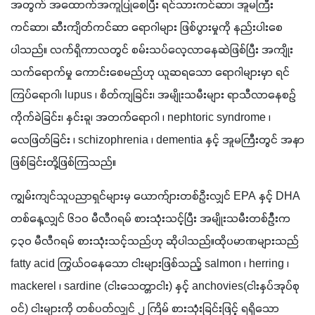
အတွက် အထောက်အကူပြုစေပြီး ရင်သားကင်ဆာ၊ အူမကြီး
ကင်ဆာ၊ ဆီးကျိတ်ကင်ဆာ ရောဂါများ ဖြစ်ပွားမှုကို နည်းပါးစေ
ပါသည်။ လက်ရှိကာလတွင် စမ်းသပ်လေ့လာနေဆဲဖြစ်ပြီး အကျိုး
သက်ရောက်မှု ကောင်းစေမည်ဟု ယူဆရသော ရောဂါများမှာ ရင်
ကြပ်ရောဂါ၊ lupus ၊ စိတ်ကျခြင်း၊ အမျိုးသမီးများ ရာသီလာနေစဉ် 
ကိုက်ခဲခြင်း၊ နှင်းခူ၊ အတက်ရောဂါ ၊ nephtoric syndrome ၊ 
လေဖြတ်ခြင်း ၊ schizophrenia ၊ dementia နှင့် အူမကြီးတွင် အနာ
ဖြစ်ခြင်းတို့ဖြစ်ကြသည်။
ကျွမ်းကျင်သူပညာရှင်များမှ ယောက်ျားတစ်ဦးလျှင် EPA နှင့် DHA 
တစ်နေ့လျှင် ၆၁၀ မီလီဂရမ် စားသုံးသင့်ပြီး အမျိုးသမီးတစ်ဉ်ီးက 
၄၃၀ မီလီဂရမ် စားသုံးသင့်သည်ဟု ဆိုပါသည်။ထိုပမာဏများသည် 
fatty acid ကြွယ်ဝနေသော ငါးများဖြစ်သည့် salmon ၊ herring ၊ 
mackerel ၊ sardine (ငါးသေတ္တာငါး) နှင့် anchovies(ငါးနှပ်အုပ်စု
ဝင်) ငါးများကို တစ်ပတ်လျှင် ၂ ကြိမ် စားသုံးခြင်းဖြင့် ရရှိသော