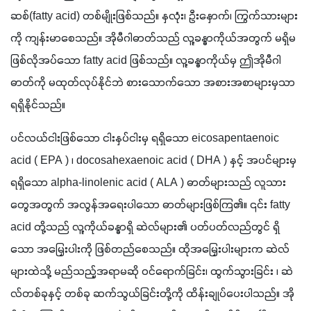
ဆစ်(fatty acid) တစ်မျိုးဖြစ်သည်။ နှလုံး၊ ဦးနှောက်၊ ကြွက်သားများ
ကို ကျန်းမာစေသည်။ အိုမီဂါဓာတ်သည် လူ့ခန္ဓာကိုယ်အတွက် မရှိမ
ဖြစ်လိုအပ်သော fatty acid ဖြစ်သည်။ လူ့ခန္ဓာကိုယ်မှ ဤအိုမီဂါ
ဓာတ်ကို မထုတ်လုပ်နိုင်ဘဲ စားသောက်သော အစားအစာများမှသာ 
ရရှိနိုင်သည်။
ပင်လယ်ငါးဖြစ်သော ငါးနှပ်ငါးမှ ရရှိသော eicosapentaenoic 
acid ( EPA ) ၊ docosahexaenoic acid ( DHA ) နှင့် အပင်များမှ 
ရရှိသော alpha-linolenic acid ( ALA ) ဓာတ်များသည် လူသား
တွေအတွက် အလွန်အရေးပါသော ဓာတ်များဖြစ်ကြ၏။ ၎င်း fatty 
acid တို့သည် လူ့ကိုယ်ခန္ဓာရှိ ဆဲလ်များ၏ ပတ်ပတ်လည်တွင် ရှိ
သော အမြှေးပါးကို ဖြစ်တည်စေသည်။ ထိုအမြှေးပါးများက ဆဲလ်
များထဲသို့ မည်သည့်အရာမဆို ဝင်ရောက်ခြင်း၊ ထွက်သွားခြင်း ၊ ဆဲ
လ်တစ်ခုနှင့် တစ်ခု ဆက်သွယ်ခြင်းတို့ကို ထိန်းချုပ်ပေးပါသည်။ အို