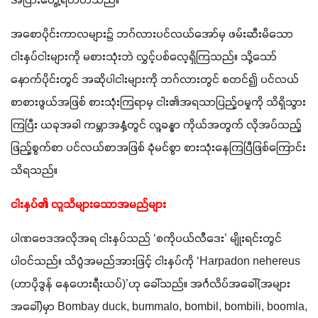
အပြားတွေ့ရတတ်သည်။
အစောပိုင်းကာလများ၌ ဘဂ်လားပင်လယ်အော်မှ ဖမ်းဆီးမိသော 
ငါးနှပ်ငါးများကို မစားသုံးဘဲ လွှင့်ပစ်လေ့ရှိကြသည်။ သို့သော် 
နောက်ပိုင်းတွင် အဆိုပါငါးများကို ဘဂ်လားတွင် စတင်၍ ပင်လယ်
စာစားဖွယ်အဖြစ် စားသုံးကြရာမှ ငါး၏အရသာပြည့်ဝမှုကို သိရှိသွား
ကြပြီး ယခုအခါ ကမ္ဘာအနှံ့တွင် လူ့ခန္ဓာ ကိုယ်အတွက် လိုအပ်သည့် 
ဖြည့်စွက်စာ ပင်လယ်စာအဖြစ် ခုံမင်စွာ စားသုံးနေကြပြီဖြစ်ကြောင်း 
သိရသည်။ 
ငါးနှပ်၏ လူသိများသောအမည်များ
ပါဏဗေဒအလိုအရ ငါးနှပ်သည် ‘စကိုပယ်လီဒေး’ မျိုးရင်းတွင် 
ပါဝင်သည်။ သိပ္ပံအမည်အားဖြင့် ငါးနှပ်ကို ‘Harpadon nehereus 
(ဟာပိုဒွန် နေဟေးရီးယပ်)’ဟု ခေါ်သည်။ အင်္ဂလိပ်အခေါ်(အများ
အခေါ်)မှာ Bombay duck, bummalo, bombil, bombili, boomla, 