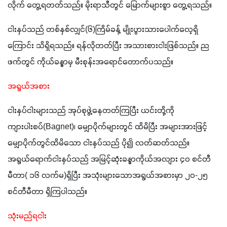
လိုက် တွေ့ရတတ်သည်။ မိုးရာသီတွင် မြောက်များစွာ တွေ့ရသည်။
ငါးနှပ်သည် တစ်နှစ်လျှင်(၆)ကြိမ်ခန့် မျိုးပွားသားပေါက်လေ့ရှိ
ကြောင်း သိရှိရသည်။ ရန်လိုတတ်ပြီး အသားစားငါးဖြစ်သည်။ ည
ဖက်တွင် ကိုယ်ခန္ဓာမှ မီးစုန်းအရောင်တောက်ပသည်။
အရွယ်အစား 
ငါးနှပ်ငါးများသည် အုပ်စုဖွဲ့နေတတ်ကြပြီး ယင်းတို့ကို 
ကျားပါးစပ်(Bagnet)၊ မျှောပိုက်များတွင် ထိမိပြီး အများအားဖြင့် 
မျှောပိုက်တွင်ထိမိသော ငါးနှပ်သည် ပို၍ လတ်ဆတ်သည်။ 
အရွယ်ရောက်ငါးနှပ်သည် အမြင့်ဆုံးခန္ဓာကိုယ်အလျား ၄၀ စင်တီ
မီတာ( ၁၆ လက်မ)ရှိပြီး အသုံးများသောအရွယ်အစားမှာ ၂၀-၂၅ 
စင်တီမီတာ ရှိကြပါသည်။
သုံးမည်ရငါး 