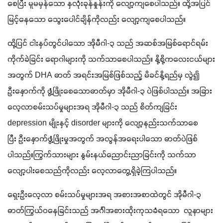
စေပြီး မူမမှန်သော နှလုံးခုန်နှုန်းကို လျော့ကျစေပါသည်။ ထို့အပြင် 
မြင့်နေသော သွေးပေါင်ချိန်ကိုလည်း လျော့ကျစေပါသည်။
ထို့ပြင် ငါးနှပ်တွင်ပါသော အိုမီဂါ-၃ သည် အဆစ်အမြစ်ရောင်ရမ်း
ကိုက်ခဲခြင်း ရောဂါများကို သက်သာစေပါသည်။ နို့စို့ကလေးငယ်များ
အတွက် DHA ဓာတ် အရင်းအမြစ်ဖြစ်သည့် မိခင်နို့ရည်မှ လွဲ၍ 
ဦးနှောက်ကို ဖွံ့ဖြိုးစေသောဓာတ်မှာ အိုမီဂါ-၃ ပဲဖြစ်ပါသည်။ အခြား
လေ့လာစမ်းသပ်မှုများအရ အိုမီဂါ-၃ သည် စိတ်ကျခြင်း 
depression မျိုးနှင့် disorder များကို လျော့နည်းသက်သာစေ
ပြီး ဦးနှောက်ဖွံ့ဖြိုးမှုအတွက် အလွန်အရေးပါသော ဓာတ်ပဲဖြစ်
ပါသည်။ကြွက်သားများ နွမ်းနယ်ညောင်းညာခြင်းကို သက်သာ
လျော့ပါးစေသည်ကိုလည်း လေ့လာတွေ့ရှိခဲ့ကြပါသည်။
ရှေးဦးလေ့လာ စမ်းသပ်မှုများအရ အစားအစာထဲတွင် အိုမီဂါ-၃ 
ဓာတ်ကြွယ်ဝနေခြင်းသည် အင်္ဂါအစားထိုးကုသခံရသော  လူနာများ