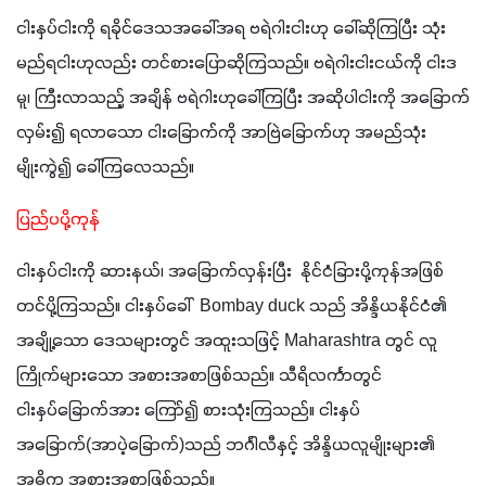
ငါးနှပ်ငါးကို ရခိုင်ဒေသအခေါ်အရ ဗရဲဂါးငါးဟု ခေါ်ဆိုကြပြီး သုံး
မည်ရငါးဟုလည်း တင်စားပြောဆိုကြသည်။ ဗရဲဂါးငါးငယ်ကို ငါးဒ
မူ၊ ကြီးလာသည့် အချိန် ဗရဲဂါးဟုခေါ်ကြပြီး အဆိုပါငါးကို အခြောက်
လှမ်း၍ ရလာသော ငါးခြောက်ကို အာဗြဲခြောက်ဟု အမည်သုံး
မျိုးကွဲ၍ ခေါ်ကြလေသည်။
ပြည်ပပို့ကုန် 
ငါးနှပ်ငါးကို ဆားနယ်၊ အခြောက်လှန်းပြီး  နိုင်ငံခြားပို့ကုန်အဖြစ် 
တင်ပို့ကြသည်။ ငါးနှပ်ခေါ်  Bombay duck သည် အိန္ဒိယနိုင်ငံ၏ 
အချို့သော ဒေသများတွင် အထူးသဖြင့် Maharashtra တွင် လူ
ကြိုက်များသော အစားအစာဖြစ်သည်။ သီရိလင်္ကာတွင် 
ငါးနှပ်ခြောက်အား ကြော်၍ စားသုံးကြသည်။ ငါးနှပ်
အခြောက်(အာပဲ့ခြောက်)သည် ဘင်္ဂါလီနှင့် အိန္ဒိယလူမျိုးများ၏ 
အဓိက အစားအစာဖြစ်သည်။