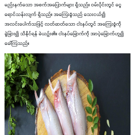
မည်းနက်သော အစက်အပြောက်များ ရှိသည်။ ဝမ်းပိုင်းတွင် ငွေ
ရောင်သန်းလျက် ရှိသည်။ အကြေးခွံသည် သေးငယ်၍ 
အလင်းပေါက်သဖြင့် လတ်ဆတ်သော ငါးနှပ်တွင် အကြေးခွံကို
ခွဲခြား၍ သိနိုင်ရန် ခဲယဉ်း၏။ ငါးနှပ်ခြောက်ကို အာပဲ့ခြောက်ဟူ၍ 
ခေါ်ကြသည်။