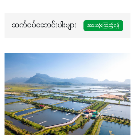
မလို့ အတွေးမများဘဲ သီးနှံတိုင်းကြီးထွားအောင် ဖန်းလင့်ရဲ့ #စ
မတ်သီးစုံကို သုံးကြပါစို့....
ဆက်စပ်ဆောင်းပါးများ
အားလုံးကြည့်ရန်