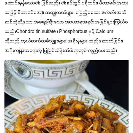
ကောင်းမွန်သောငါး ဖြစ်သည်။ ငါးနှပ်တွင် ပရိုတင်း၊ ဗီတာမင်(အထူး
သဖြင့် ဗီတာမင်အေ)၊ သတ္တုဓာတ်များ၊ မပြည့်ဝသော ဖက်တီးအက်
ဆစ်ကဲ့သို့သော အရေးကြီးသော အာဟာရအရင်းအမြစ်များကြွယ်ဝ
သည်။Chondroitin sulfate ၊ Phosphorous နှင့် Calcium 
တို့သည် တွယ်ဆက်တစ်သျှူးများ၊ အရိုးနုများ တည်ဆောက်ခြင်း၊ 
အရိုးကျန်းမာရေးကို ပြုပြင်ထိန်းသိမ်းရာတွင် ကူညီပေးသည်။