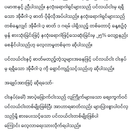
ပမာဏနှင့် ညီပါသည်။ နှလုံးရောဂါရှင်များသည် ပင်လယ်ငါးမှ ရရှိ
သော အိုမီဂါ-၃ ဓာတ် ပိုမိုလိုအပ်ပါသည်။ နှလုံးရောဂါရှင်များသည် 
တစ်နေ့လျှင် အိုမီဂါ-၃ ဓာတ် ၁ ဂရမ် ပါရှိသည့် တစ်တောင့် နေ့စဉ်ပုံ
မှန် စားသုံးခြင်းဖြင့် နှလုံးရောဂါဖြင့်သေဆုံးခြင်းမှ ၂၅% လျော့နည်း
စေနိုင်ပါသည်ဟု လေ့လာမှုတစ်ခုက ဆိုပါသည်။
ပင်လယ်ငါးနှင့် ဓာတ်မတည့်တဲ့သူများအနေဖြင့် ပင်လယ်ငါး ငါးနှပ်
မှ ရရှိသော အိုမီဂါ-၃ ကို ရှောင်ကျဉ်သင့်သည်ဟု ဆိုပါသည်။
အချုပ်အားဖြင့် ဆိုရသော်-
ငါးနှပ်(ခေါ်) အာပဲ့ခြောက်ငါးသည် လူကြိုက်များသော စျေးကွက်ဝင် 
ပင်လယ်ငါးတစ်မျိုးဖြစ်ပြီး အာဟာရဓာတ်လည်း များပြားစွာပါဝင်လှ
သည်မို့ စားပေးသင့်သော ပင်လယ်ငါးတစ်မျိုးဖြစ်ပါ
ကြောင်း လေ့လာရေးသားလိုက်ရပါသည်။