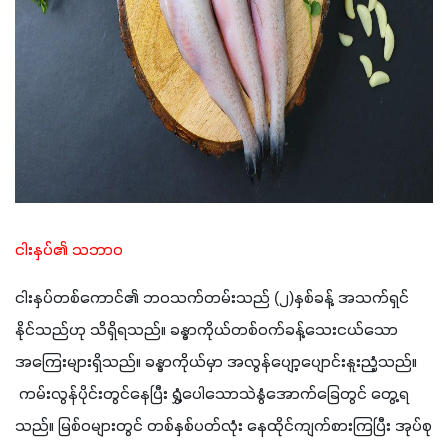
ငါးနှပ်၏ သဘာဝ
ငါးနှပ်တစ်ကောင်၏ ဘဝသက်တမ်းသည် (၂)နှစ်ခန့် အသက်ရှင်
နိုင်သည်ဟု သိရှိရသည်။ ခန္ဓာကိုယ်တစ်ဝက်ခန့်သေးငယ်သော 
အကြေးများရှိသည်။ ခန္ဓာကိုယ်မှာ အလွန်ပျော့ပျောင်းနူးညံ့သည်။
 ကမ်းလွန်ပိုင်းတွင်နေပြီး ရွှံ့ပေါသောသဲနွံအောက်ခြေတွင် တွေ့ရ
သည်။ မြစ်ဝများတွင် တစ်နှစ်ပတ်လုံး နေထိုင်ကျက်စားကြပြီး အုပ်စု