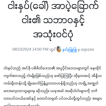
ငါးနှပ်(ခေါ်) အာပဲ့ခြောက်
ငါး၏ သဘာဝနှင့်
အသုံးဝင်ပုံ
08/10/2024 14:00 PM တွင်
နှင်းဖြူဖြူ
မှ ရေးသား
ငါးနှပ်သည် အင်ဒို-ပစိဖိတ်ဒေသ၏ အပူပိုင်းဒေသများတွင် နေထိုင်
ကျက်စားသည့် ငါးမျိုးဖြစ်သည်ဟု ဖော်ပြကြပြီး ထိုမှတဆင့် အိန္ဒိယ
ကမ်းရိုးတန်းသို့ မျိုးဆက်ပြန့်ပွားလာဟန်ရှိသည်ဟု တချို့ အဏ္ဏဝါ​
ဗေဒလေ့လာသူများမှ ဆိုသည်။ ယခုအခါ အဆိုပါငါးများကို ဘင်္ဂ
လားပင်လယ်အော်နှင့် တောင်တရုတ် ပင်လယ်တို့တွင်လည်း အများ