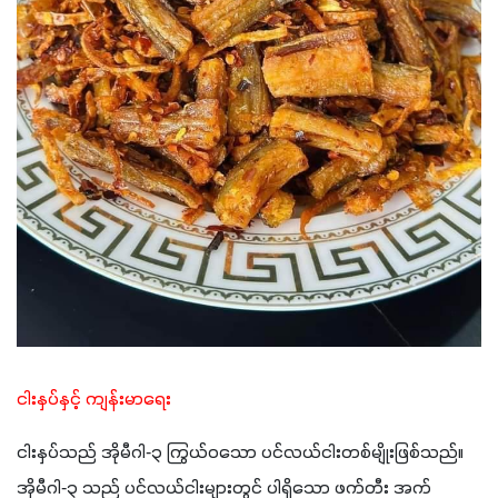
ငါးနှပ်နှင့် ကျန်းမာရေး
ငါးနှပ်သည် အိုမီဂါ-၃ ကြွယ်ဝသော ပင်လယ်ငါးတစ်မျိုးဖြစ်သည်။ 
အိုမီဂါ-၃ သည် ပင်လယ်ငါးများတွင် ပါရှိသော ဖက်တီး အက်