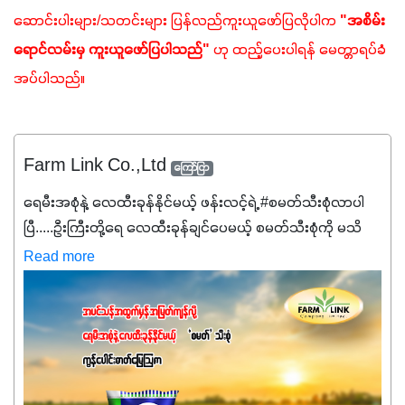
ဆောင်းပါးများ/သတင်းများ ပြန်လည်ကူးယူဖော်ပြလိုပါက 
"အစိမ်း
ရောင်လမ်းမှ ကူးယူဖော်ပြပါသည်"
 ဟု ထည့်ပေးပါရန် မေတ္တာရပ်ခံ
အပ်ပါသည်။  
Farm Link Co.,Ltd
ကြော်ငြာ
ရေမီးအစုံနဲ့ လေထီးခုန်နိုင်မယ့် ဖန်းလင့်ရဲ့ #စမတ်သီးစုံလာပါ
ပြီ.....ဦးကြီးတို့ရေ ‌လေထီးခုန်ချင်ပေမယ့် စမတ်သီးစုံကို မသိ
သေးရင်တော့ ဒီစာလေးကို ဆက်ဖတ်‌ပေးပါ #စမတ်သီးစုံဆိုတာ
Read more
အပင်တိုင်းအတွက် အဓိကအာဟာရNPK (19:7:8)နဲ့ #ဟူးမစ်
အက်စစ်တို့ အချိုးကျ ပေါင်းစပ်ထားတဲ့ ကွန်ပေါင်း
ဓာတ်မြေဩဇာဖြစ်ပါတယ်။ အဓိကအကျိုးကျေးဇူးတွေအနေနဲ့
ကတော့ နိုက်ထရိုဂျင် 19%ပါဝင်တဲ့အတွက် ကလိုရိုဖီးလ်ဖွဲ့စည်း
မှုကို အားပေးကာ သီးနှံပင်များ၏အရွက်များစိမ်းလန်းသန်စွမ်း