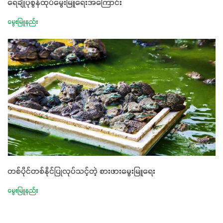
ရေချိုပုစွန်ထုပ်မွေးမြူရေးအကြောင်း
မွေးမြူနည်း
တစ်ပိုင်တစ်နိုင်ပြုလုပ်သင့်တဲ့ စားဖားမွေးမြူရေး
မွေးမြူနည်း