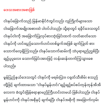
ဒေသအစားအစာဖြစ်
ငါးနှပ်ခြောက်သည် မြန်မာနိုင်ငံတွင်လည်း လူကြိုက်များသော 
ငါးခြောက်အမျိုးအစားထဲ ပါဝင်ပါသည်။ သို့ရာတွင် ရခိုင်ဒေသတွင် 
ငါးနှပ်ငါးကို အခြောက်ပြုလုပ်စားသုံးခြင်းထက် လတ်ဆတ်သော
ငါးနှပ်ကို ဟင်းရည်သောက်ဟင်းတစ်ခွက်အဖြစ် ချက်ပြုတ် စား
သောက်လေ့ရှိကြသည်။ ငါးနှပ်သောက်ဆမ်းကို သံပုရာရည်ညှစ်ပြီး 
ချဥ်ပူပူလေး သောက်ခြင်းအားဖြင့် လန်းဆန်းတက်ကြွသွားစေ
ပါသည်။
မွန်ပြည်နယ်ဒေသတွင် ငါးနှပ်ကို မရမ်းပြား၊ ငရုတ်သီးစိမ်း စသည်
တို့ဖြင့် ချက်ထားသော “ငါးနှပ်မွန်ဟင်း”ချဥ်ချဥ်စပ်စပ်တုန်တုန်အိအိ
လေးက ခံတွင်းမြိန်စရာနာမည်ကြီးဟင်းတမယ် ဖြစ်ပါသည်။ ငါးနှပ်
မွန်ဟင်းကို ငါးနှပ်အစိုနှင့် ချက်ရပြီး ငါးနှပ်အစိုကို အခြောက်လှမ်း