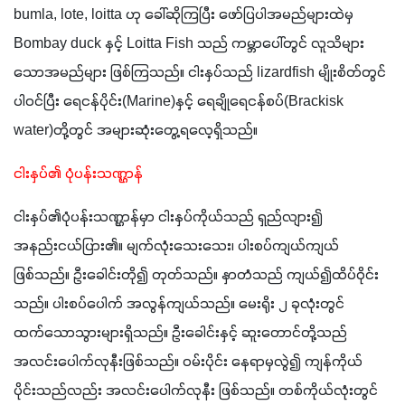
bumla, lote, loitta ဟု ခေါ်ဆိုကြပြီး ဖော်ပြပါအမည်များထဲမှ 
Bombay duck နှင့် Loitta Fish သည် ကမ္ဘာပေါ်တွင် လူသိများ
သောအမည်များ ဖြစ်ကြသည်။ ငါးနှပ်သည် lizardfish မျိုးစိတ်တွင်
ပါဝင်ပြီး ရေငန်ပိုင်း(Marine)နှင့် ရေချိုရေငန်စပ်(Brackisk 
water)တို့တွင် အများဆုံးတွေ့ရလေ့ရှိသည်။
ငါးနှပ်၏ ပုံပန်းသဏ္ဌာန်
ငါးနှပ်၏ပုံပန်းသဏ္ဌာန်မှာ ငါးနှပ်ကိုယ်သည် ရှည်လျား၍ 
အနည်းငယ်ပြား၏။ မျက်လုံးသေးသေး၊ ပါးစပ်ကျယ်ကျယ်
ဖြစ်သည်။ ဦးခေါင်းတို၍ တုတ်သည်။ နှာတံသည် ကျယ်၍ထိပ်ဝိုင်း
သည်။ ပါးစပ်ပေါက် အလွန်ကျယ်သည်။ မေးရိုး ၂ ခုလုံးတွင် 
ထက်သောသွားများရှိသည်။ ဦးခေါင်းနှင့် ဆူးတောင်တို့သည် 
အလင်းပေါက်လုနီးဖြစ်သည်။ ဝမ်းပိုင်း နေရာမှလွဲ၍ ကျန်ကိုယ်
ပိုင်းသည်လည်း အလင်းပေါက်လုနီး ဖြစ်သည်။ တစ်ကိုယ်လုံးတွင် 