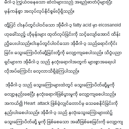
မီဂါ-၃ ကြွယ်ဝနေသော ဆဲလ်များသည် အရည်ဓာတ်ပိုများပြီး 
မှန်ကန်စွာ အလုပ်လုပ်နိုင်စွမ်းပိုရှိသည်။
ထို့ပြင် ငါးနှပ်တွင်ပါဝင်သော အိုမီဂါ-၃ fatty acid မှာ eicosanoid 
ဟုခေါ်သည့် ဟိုမုန်းများ ထုတ်လုပ်ခြင်းကို သင့်လျော်အောင် ထိန်း
ညှိပေးပါသည်။ငါးနှပ်တွင်ပါဝင်သော အိုမီဂါ-၃ သည်ရောင်ကိုင်း
ခြင်း၊ သွေးကြောပိတ်ဆို့ခြင်းတို့ကို လျော့ကျစေပါသည်။ သိပ္ပံပညာ
ရှင်များက အိုမီဂါ-၃ သည် နှလုံးရောဂါအတွက် များစွာအရေးပါ
လိုအပ်ကြောင်း လေ့လာသိရှိခဲ့ကြပါသည်။
 အိုမီဂါ-၃ သည် သွေးကြောများထဲတွင် သွေးကြောပိတ်ဆို့မှုကို 
လျော့နည်းစေပြီး နှလုံးရောဂါဖြစ်ပွားမှုကို လျော့ကျစေပါသည်။ 
အကယ်၍ Heart  attack ဖြစ်ခဲ့လျှင်တောင်မှ သေစေနိုင်ခြင်းကို 
နည်းပါးစေပါသည်။ အိုမီဂါ-၃ သည် နှလုံးသွေးကြောများထဲ၌ 
သွေးကြောပိတ်ဆို့ မှုကို ဖြစ်စေသော အဆီဖြစ်စေခြင်းကို လျော့ကျ