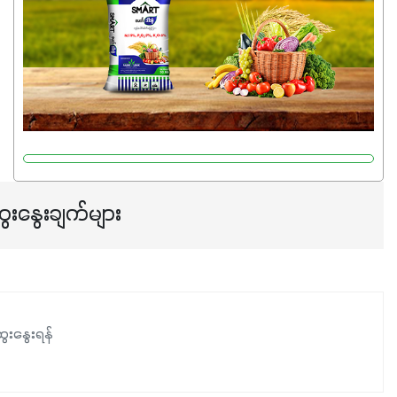
ပြီး အစာချက်လုပ်မှုအားကောင်းစေပါတယ်။ အပင်၏ပင်ပိုင်း
ကြီးထွားမှုကို တိုးမြင့်စေကာ အပင်သန်၍ အကြီးမြန်စေပါတယ်။
သင့်တော်တဲ့ Phosphorus 7%ပါဝင်မှုကြောင့် အပင်ရဲ့ အမြစ်
ဖွဲ့စည်းတည်ဆောက်မှုကို ပို၍သန်မာလာအောင် အားပေးပါ
တယ်။ ဒါ့အပြင် ပန်းပွင့်ခြင်း၊အသီးသီးခြင်း၊အစေ့တည်ခြင်း
လုပ်ငန်းစဉ်များကိုလည်း အားပေးပါတယ်။ လုံလောက်တဲ့
Potassium 8%က အပင်ရဲ့ ရောဂါဒဏ်၊ရာသီဥတုဒဏ်ခံနိုင်ရည်
ရှိမှုကို မြင့်တက်စေပြီး အသီးအရည်အသွေး၊ အရွယ်အစားနဲ့
အရသာ ပိုမိုကောင်းမွန်စေဖို့အတွက် လိုအပ်တဲ့အာဟာရဓာတ်
ေးနွေးချက်များ
ဖြစ်ပါတယ်။ ဟူးမစ်အက်စစ်ပါဝင်ပေါင်းစပ်ထားတဲ့အတွက်
အာဟာရဓာတ်စုပ်ယူမှုကောင်းမွန်လာခြင်း၊မြေဆီလွှာဖွဲ့စည်းပုံ
နှင့်ရေထိန်းနိုင်စွမ်းအားကောင်းလာခြင်းအပါအဝင်
အကျိုးကျေးဇူးများစွာကိုရရှိစေမှာဖြစ်ပါတယ်။ စပါးအပါအဝင်
နှံစားသီးနှံများ၊ပဲအမျိုးမျိုး၊ဟင်းသီးဟင်းရွက်နဲ့ ဥယျာဉ်ခြံသီးနှံ
ေးနွေးရန်
အားလုံးမှာ အသုံးပြုနိုင်တယ်ဆိုတော့ တစ်မျိုးတည်းနဲ့ အားလုံး
ပါဖက်(perfect)မယ့် စမတ်သီးစုံနော် အရွေးမမှားတာသေချာပြီ