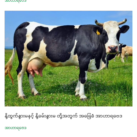
အာဟာရဗေဒ
နို့ထွက်နွားမနှင့် နို့ခမ်းနွားမ တို့အတွက် အခြေခံ အာဟာရဗေဒ
အာဟာရဗေဒ