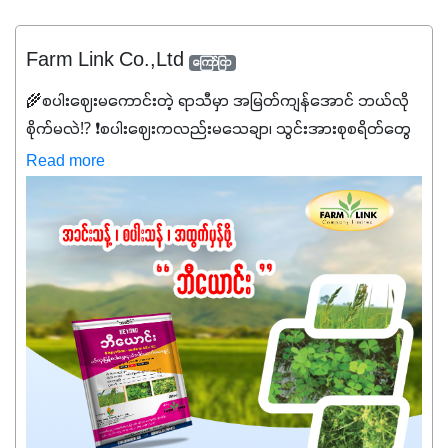
Farm Link Co.,Ltd
ကြော်ငြာ
🌾စပါးဈေးမကောင်းတဲ့ ရာသီမှာ အမြတ်ကျန်အောင် ဘယ်လို
စိုက်မလဲ⁉️ ❗စပါးဈေးကလည်းမသေချာ၊ သွင်းအားစုစရိတ်တွေ
ကလည်း တက်နေတဲ့ဒီလိုအချိန်မှာ သွင်းအားစုဖိုးကို လျှော့ချပြီး
Read more
အထွက်နှုန်းကို ထိန်းထားနိုင်မှ ဦးကြီးတို့ အဆင်ပြေမှာနော် ✔️ဒါ
ကြောင့် ကိုယ်သုံးသမျှ ကိုယ့်အတွက်အကျိုးရစေမယ့်
အရည်အသွေးစိတ်ချရတဲ့ သွင်းအားစုပစ္စည်းတွေကိုပဲ ရွေးချယ်
သုံးသင့်ပါတယ်။