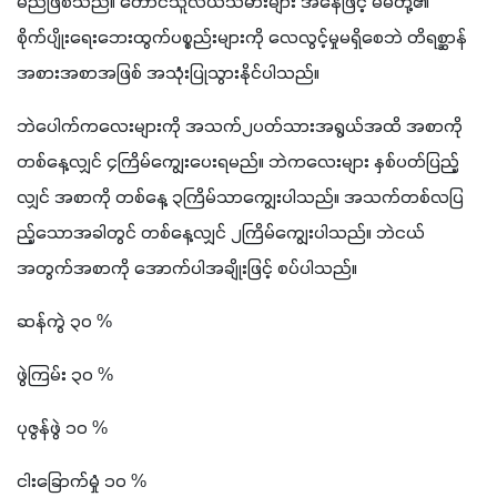
မည်ဖြစ်သည်။ တောင်သူလယ်သမားများ အနေဖြင့် မိမိတို့၏ 
စိုက်ပျိုးရေးဘေးထွက်ပစ္စည်းများကို လေလွင့်မှုမရှိစေဘဲ တိရစ္ဆာန်
အစားအစာအဖြစ် အသုံးပြုသွားနိုင်ပါသည်။
ဘဲပေါက်ကလေးများကို အသက်၂ပတ်သားအရွယ်အထိ အစာကို
တစ်နေ့လျှင် ၄ကြိမ်ကျွေးပေးရမည်။ ဘဲကလေးများ နှစ်ပတ်ပြည့်
လျှင် အစာကို တစ်နေ့ ၃ကြိမ်သာကျွေးပါသည်။ အသက်တစ်လပြ
ည့်သောအခါတွင် တစ်နေ့လျှင် ၂ကြိမ်ကျွေးပါသည်။ ဘဲငယ်
အတွက်အစာကို အောက်ပါအချိုးဖြင့် စပ်ပါသည်။
ဆန်ကွဲ ၃၀ %
ဖွဲကြမ်း ၃၀ %
ပုဇွန်ဖွဲ ၁၀ %
ငါးခြောက်မှုံ ၁၀ %