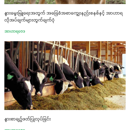
နွားမွေးမြူရေးအတွက် အခြေခံအစာကျွေးနည်းစနစ်နှင့် အာဟာရ
လိုအပ်ချက်များတွက်ချက်ပုံ
အာဟာရဗေဒ
နွားစာချဉ်ဖတ်ပြုလုပ်ခြင်း