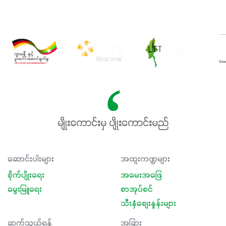
မျိုးကောင်းမှ ပျိုးကောင်းမည်
ဆောင်းပါးများ
အထူးကဏ္ဍများ
စိုက်ပျိုးရေး
အမေးအဖြေ
မွေးမြူရေး
စာအုပ်စင်
သီးနှံစျေးနှုန်းများ
ဆက်သွယ်ရန်
အခြား