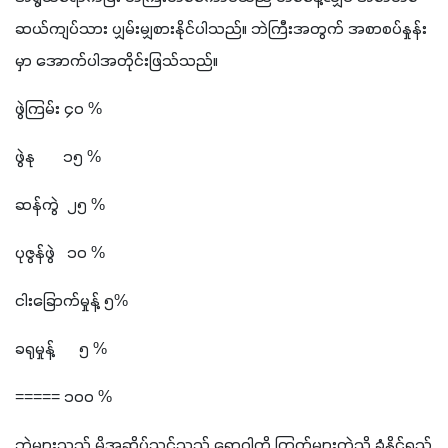
ဆယ်ကျပ်သား ပျှမ်းမျှစားနိုင်ပါသည်။ ဘဲကြီးအတွက် အစာစပ်နှုန်း
မှာ အောက်ပါအတိုင်းဖြသ်သည်။
ဖွဲကြမ်း ၄၀ %
ဖွဲနု       ၁၅ %
ဆန်ကွဲ  ၂၅ %
ပုဇွန်ဖွဲ   ၁၀ %
ငါးခြောက်မှုန့် ၅%
ခရုမှုန့်      ၅ %
===== ၁၀၀ %
ဘဲများသည် မှိုအဆိပ်သင့်သည့် ရောဂါကို ကြက်များကဲ့သို့ ခံနိုင်ရည်