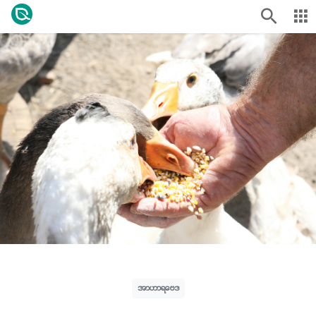
အာဟာရဗေဒ