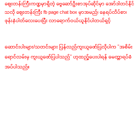
ဈေးတန်းကြီးကဏ္ဍမှာရှိတဲ့ ဗွေဆော်ဦးစာအုပ်ဆိုင်မှာ အော်ဒါတင်နိုင်
သလို ဈေးတန်းကြီး fb page chat box မှာအမည်၊ နေရပ်လိပ်စာ၊ 
ဖုန်းနံပါတ်လေးပေးပြီး လာရောက်ဝယ်ယူနိုင်ပါတယ်ရှင့်
ဆောင်းပါးများ/သတင်းများ ပြန်လည်ကူးယူဖော်ပြလိုပါက "အစိမ်း
ရောင်လမ်းမှ ကူးယူဖော်ပြပါသည်" ဟုထည့်ပေးပါရန် မေတ္တာရပ်ခံ
အပ်ပါသည်။ 