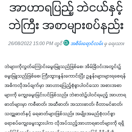
အာဟာရပြည့် ဘဲငယ်နှင့်
ဘဲကြီး အစာများစပ်နည်း
26/08/2022 15:00 PM တွင်
အစိမ်းရောင်လမ်း
မှ ရေးသား
ဘဲများကိုလွှတ်ကြောင်းမွေးမြူသည်ဖြစ်စေ၊ အိမ်ခြံဝင်းအတွင်း၌ 
မွေးမြူသည်ဖြစ်စေ၊ ကြီးထွားနှုန်းကောင်းပြီး ဥနှုန်းများများရစေရန် 
အဓိကလိုအပ်ချက်မှာ အာဟာရပြည့်စုံစွာပါဝင်သော အစားအစာ
များကို ကျွေးမွေးခြင်းပင်ဖြစ်သည်။ ဘဲစာထဲ၌ပါဝင်ရမည့် အာဟာရ
ဓာတ်များမှာ ကစီဓာတ်၊ အဆီဓာတ်၊ အသားဓာတ်၊ ဗီတာမင်ဓာတ်၊ 
သတ္ထုဓာတ်နှင့် ရေဓာတ်များဖြစ်သည်။ အမျိုးအမည်စုံလင်စွာ 
ရောစပ်ကျွေးမွေးသွားပါက လိုအပ်သည့်အာဟာရဓာတ်များကို ရရှိ