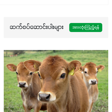
ဆက်စပ်ဆောင်းပါးများ
အားလုံးကြည့်ရန်