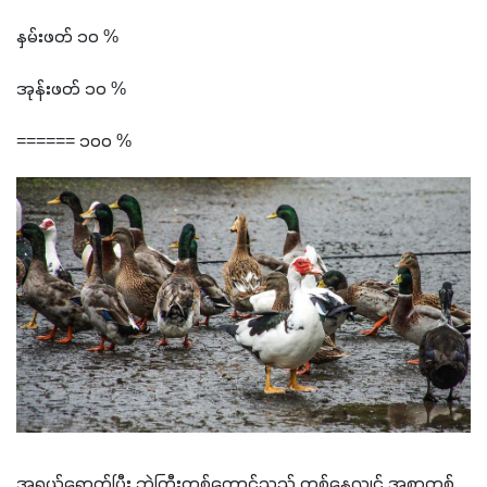
နှမ်းဖတ် ၁၀ %
အုန်းဖတ် ၁၀ %
====== ၁၀၀ %
အရွယ်ရောက်ပြီး ဘဲကြီးတစ်ကောင်သည် တစ်နေ့လျှင် အစာတစ်