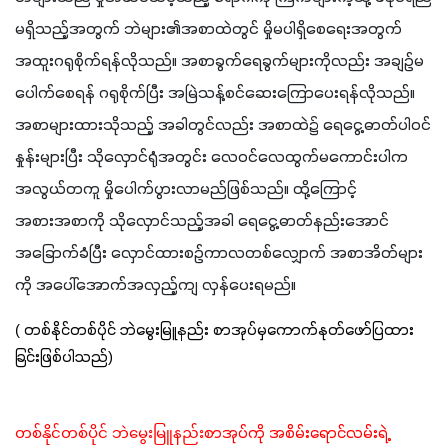
မရှိသည့်အတွက် ဘဲများ၏အစာထဲတွင် မှိုမပါရှိစေရေးအတွက် 
အထူးဂရုစိုက်ရန်လိုသည်။ အစာခွက်ရေခွက်များကိုလည်း အချဉ်မ
ပေါက်စေရန် ဂရုစိုက်ပြီး အမြဲသန့်စင်ဆေးကြောပေးရန်လိုသည်။ 
အစာများထားသိုသည့် အခါတွင်လည်း အစာထဲ၌ ရေငွေ့ဓာတ်ပါဝင်
နှုန်းများပြီး သိုလှောင်ရုံအတွင်း လေဝင်လေထွက်မကောင်းပါက 
အလွယ်တကူ မှိုပေါက်ပွားလာမည်ဖြစ်သည်။ ထို့ကြောင့် 
အစားအစာကို သိုလှောင်သည့်အခါ ရေငွေ့ဓာတ်နည်းအောင် 
အခြောက်ခံပြီး လှောင်ထားစဉ်ကာလတစ်လျှောက် အစာအိတ်များ
ကို အပေါ်အောက်အလှည့်ကျ လှန်ပေးရမည်။
( တစ်နိုင်တစ်ပိုင် ဘဲမွေးမြူနည်း စာအုပ်မှကောက်နုတ်ဖော်ပြထား
ခြင်းဖြစ်ပါသည်)
တစ်နိုင်တစ်ပိုင် ဘဲမွေးမြူနည်း
စာအုပ်ကို အစိမ်းရောင်လမ်းရဲ့ 