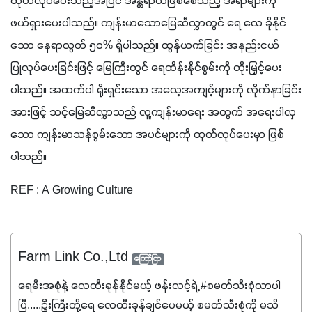
ထုတ်လုပ်ပေးသည့်အပြင် အန္တရာယ်ဖြစ်စေသည့် အရာများကို 
ဖယ်ရှားပေးပါသည်။ ကျန်းမာသောမြေဆီလွှာတွင် ရေ လေ ခိုနိုင်
သော နေရာလွတ် ၅၀% ရှိပါသည်။ ထွန်ယက်ခြင်း အနည်းငယ် 
ပြုလုပ်ပေးခြင်းဖြင့် မြေကြီးတွင် ရေထိန်းနိုင်စွမ်းကို တိုးမြှင့်ပေး
ပါသည်။ အထက်ပါ ရိုးရှင်းသော အလေ့အကျင့်များကို လိုက်နာခြင်း
အားဖြင့် သင့်မြေဆီလွှာသည် လူ့ကျန်းမာရေး အတွက် အရေးပါလှ
သော ကျန်းမာသန်စွမ်းသော အပင်များကို ထုတ်လုပ်ပေးမှာ ဖြစ်
ပါသည်။
REF : A Growing Culture
Farm Link Co.,Ltd
ကြော်ငြာ
ရေမီးအစုံနဲ့ လေထီးခုန်နိုင်မယ့် ဖန်းလင့်ရဲ့ #စမတ်သီးစုံလာပါ
ပြီ.....ဦးကြီးတို့ရေ ‌လေထီးခုန်ချင်ပေမယ့် စမတ်သီးစုံကို မသိ