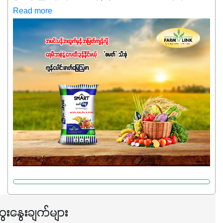
သေးရင်တော့ ဒီစာလေးကို ဆက်ဖတ်‌ပေးပါ #စမတ်သီးစုံဆိုတာ
Read more
အပင်တိုင်းအတွက် အဓိကအာဟာရNPK (19:7:8)နဲ့ #ဟူးမစ်
အက်စစ်တို့ အချိုးကျ ပေါင်းစပ်ထားတဲ့ ကွန်ပေါင်း
ဓာတ်မြေဩဇာဖြစ်ပါတယ်။ အဓိကအကျိုးကျေးဇူးတွေအနေနဲ့
ကတော့ နိုက်ထရိုဂျင် 19%ပါဝင်တဲ့အတွက် ကလိုရိုဖီးလ်ဖွဲ့စည်း
မှုကို အားပေးကာ သီးနှံပင်များ၏အရွက်များစိမ်းလန်းသန်စွမ်း
ပြီး အစာချက်လုပ်မှုအားကောင်းစေပါတယ်။ အပင်၏ပင်ပိုင်း
ကြီးထွားမှုကို တိုးမြင့်စေကာ အပင်သန်၍ အကြီးမြန်စေပါတယ်။
သင့်တော်တဲ့ Phosphorus 7%ပါဝင်မှုကြောင့် အပင်ရဲ့ အမြစ်
ဖွဲ့စည်းတည်ဆောက်မှုကို ပို၍သန်မာလာအောင် အားပေးပါ
တယ်။ ဒါ့အပြင် ပန်းပွင့်ခြင်း၊အသီးသီးခြင်း၊အစေ့တည်ခြင်း
လုပ်ငန်းစဉ်များကိုလည်း အားပေးပါတယ်။ လုံလောက်တဲ့
Potassium 8%က အပင်ရဲ့ ရောဂါဒဏ်၊ရာသီဥတုဒဏ်ခံနိုင်ရည်
ရှိမှုကို မြင့်တက်စေပြီး အသီးအရည်အသွေး၊ အရွယ်အစားနဲ့
အရသာ ပိုမိုကောင်းမွန်စေဖို့အတွက် လိုအပ်တဲ့အာဟာရဓာတ်
ေးနွေးချက်များ
ဖြစ်ပါတယ်။ ဟူးမစ်အက်စစ်ပါဝင်ပေါင်းစပ်ထားတဲ့အတွက်