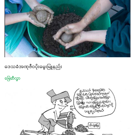
ဒေသခံအဏုဇီဝပိုးမွေးမြူနည်း
မြေဆီလွှာ