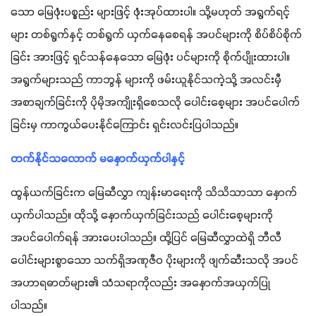
သော မြေဖုံးပစ္စည်း များဖြင့် ဖုံးအုပ်ထားပါ။ သို့မဟုတ် အရွက်ရင့်
များ တစ်ရွက်နှင့် တစ်ရွက် ယှက်နေစေရန် အပင်များကို စိပ်စိပ်စိုက်
ခြင်း အားဖြင့် ရှင်သန်နေသော မြေဖုံး ပင်များကို စိုက်ပျိုးထားပါ။ 
အရွက်များသည် ကာဘွန် များကို ဖမ်းယူနိုင်သကဲ့သို့ အလင်းမှီ 
အစာချက်ခြင်းကို ပိုမိုအကျိုးရှိစေသလို ပေါင်းစေ့များ အပင်ပေါက်
ခြင်းမှ ကာကွယ်ပေးနိုင်ကြောင်း ရှင်းလင်းပြပါသည်။
တက်နိုင်သလောက် မနှောက်ယှက်ပါနှင့်
ထွန်ယက်ခြင်းက မြေဆီလွှာ ကျန်းမာရေးကို သိသိသာသာ နှောက်
ယှက်ပါသည်။ ထိုသို့ နှောက်ယှက်ခြင်းသည် ပေါင်းစေ့များကို 
အပင်ပေါက်ရန် အားပေးပါသည်။ ထို့ပြင် မြေဆီလွှာထဲရှိ ဘီလီ
ပေါင်းများစွာသော သက်ရှိအဏုဇီဝ ပိုးများကို ဖျက်ဆီးသလို အပင်
အဟာရဓာတ်များ၏ သံသရာကိုလည်း အနှောက်အယှက်ပြု
ပါသည်။