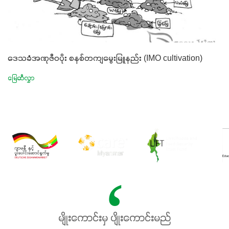
ဒေသခံအဏုဇီဝပိုး စနစ်တကျမွေးမြူနည်း (IMO cultivation)
မြေဆီလွှာ
မျိုးကောင်းမှ ပျိုးကောင်းမည်