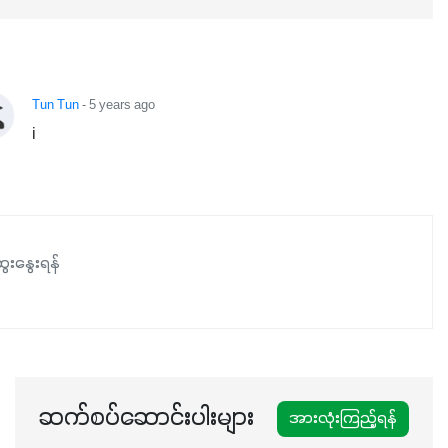
အာဟာရဓာတ်စုပ်ယူမှုကောင်းမွန်လာခြင်း၊မြေဆီလွှာဖွဲ့စည်းပုံ
နှင့်ရေထိန်းနိုင်စွမ်းအားကောင်းလာခြင်းအပါအဝင်
အကျိုးကျေးဇူးများစွာကိုရရှိစေမှာဖြစ်ပါတယ်။ စပါးအပါအဝင်
နှံစားသီးနှံများ၊ပဲအမျိုးမျိုး၊ဟင်းသီးဟင်းရွက်နဲ့ ဥယျာဉ်ခြံသီးနှံ
Tun Tun
- 5 years ago
အားလုံးမှာ အသုံးပြုနိုင်တယ်ဆိုတော့ တစ်မျိုးတည်းနဲ့ အားလုံး
i
ပါဖက်(perfect)မယ့် စမတ်သီးစုံနော် အရွေးမမှားတာသေချာပြီ
မလို့ အတွေးမများဘဲ သီးနှံတိုင်းကြီးထွားအောင် ဖန်းလင့်ရဲ့ #စ
မတ်သီးစုံကို သုံးကြပါစို့....
ေးနွေးရန်
ဆက်စပ်ဆောင်းပါးများ
အားလုံးကြည့်ရန်