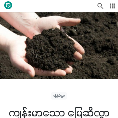
မြေဆီလွှာ
ကျန်းမာသော မြေဆီလွှာ