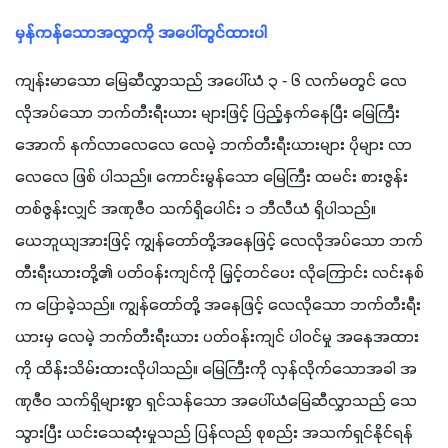
မှန်ကန်သောအလွှာကို အပေါ်တွင်ထားပါ
ကျန်းမာသော မြေဆီလွှာသည် အပေါ်ယံ ၃ - ၆ လက်မတွင် လေ
လိုအပ်သော ဘက်တီးရီးယား များဖြင့် ပြည့်နှက်နေပြီး မြေကြီး
အောက် နက်လာလေလေ လေမဲ့ ဘက်တီးရီးယားများ ပိုများ လာ
လေလေ ဖြစ် ပါသည်။ ကောင်းမွန်သော မြေကြီး ထမင်း စားဇွန်း 
တစ်ဇွန်းလျှင် အဏုဇီဝ သက်ရှိပေါင်း ၁ ဘီလီယံ ရှိပါသည်။ 
ယေဘူယျအားဖြင့် ကျွန်တော်တို့အနေဖြင့် လေလိုအပ်သော ဘက်
တီးရီးယားတို့၏ ပတ်ဝန်းကျင်ကို မြှင့်တင်ပေး လိုကြောင်း လင်းနစ်
က ပြောခဲ့သည်။ ကျွန်တော်တို့ အနေဖြင့် လေလိုသော ဘက်တီးရီး
ယားမှ လေမဲ့ ဘက်တီးရီးယား ပတ်ဝန်းကျင် ပါဝင်မှု အနေအထား
ကို ထိန်းသိမ်းထားလိုပါသည်။ မြေကြီးကို လှန်လိုက်သောအခါ အ
ဏုဇီဝ သက်ရှိများစွာ ရှင်သန်သော အပေါ်ယံမြေဆီလွှာသည် သေ
သွားပြီး ယင်းသေဆုံးမှုသည် ပြန်လည် စုစည်း အသက်ရှင်နိုင်ရန် 