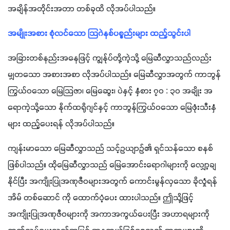
အချိန်အတိုင်းအတာ တစ်ခုထိ လိုအပ်ပါသည်။
အမျိုးအစား စုံလင်သော သြဂဲနစ်ပစ္စည်းများ ထည့်သွင်းပါ
အခြားတစ်နည်းအနေဖြင့် ကျွန်ုပ်တို့ကဲ့သို့ မြေဆီလွှာသည်လည်း 
မျှတသော အစားအစာ လိုအပ်ပါသည်။ မြေဆီလွှာအတွက် ကာဘွန်
ကြွယ်ဝသော မြေသြဇာ၊ မြေဆွေး၊ ပဲနှင့် နှံစား ၇၀ : ၃၀ အချိုး အ
ရောကဲ့သို့သော နိုက်ထရိုဂျင်နှင့် ကာဘွန်ကြွယ်ဝသော မြေဖုံးသီးနှံ
များ ထည့်ပေးရန် လိုအပ်ပါသည်။
ကျန်းမာသော မြေဆီလွှာသည် သင့်ဥယျာဉ်၏ ရှင်သန်သော စနစ်
ဖြစ်ပါသည်။ ထိုမြေဆီလွှာသည် မြေအောင်းရောဂါများကို လျှော့ချ
နိုင်ပြီး အကျိုးပြုအဏုဇီဝများအတွက် ကောင်းမွန်လှသော ခိုလှုံရန် 
အိမ် တစ်ဆောင် ကို ထောက်ပံ့ပေး ထားပါသည်။ ဤသို့ဖြင့် 
အကျိုးပြုအဏုဇီဝများကို အကာအကွယ်ပေးပြီး အဟာရများကို 