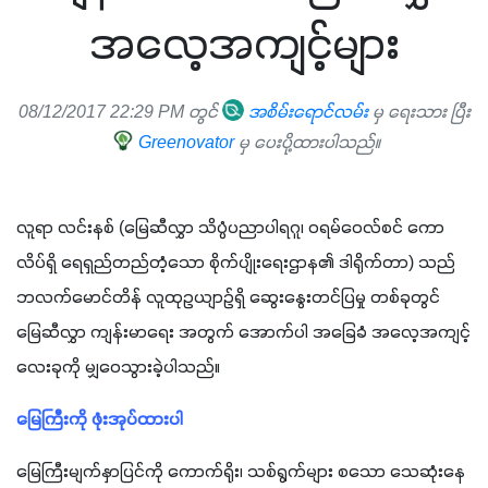
အလေ့အကျင့်များ
08/12/2017 22:29 PM တွင်
အစိမ်းရောင်လမ်း
မှ ရေးသား ပြီး
Greenovator
မှ ပေးပို့ထားပါသည်။
လူရာ လင်းနစ် (မြေဆီလွှာ သိပ္ပံပညာပါရဂူ၊ ဝရမ်ဝေလ်စင် ကော
လိပ်ရှိ ရေရှည်တည်တံ့သော စိုက်ပျိုးရေးဌာန၏ ဒါရိုက်တာ) သည် 
ဘလက်မောင်တိန် လူထုဥယျာဉ်ရှိ ဆွေးနွေးတင်ပြမှု တစ်ခုတွင် 
မြေဆီလွှာ ကျန်းမာရေး အတွက် အောက်ပါ အခြေခံ အလေ့အကျင့် 
လေးခုကို မျှဝေသွားခဲ့ပါသည်။
မြေကြီးကို ဖုံးအုပ်ထားပါ
မြေကြီးမျက်နှာပြင်ကို ကောက်ရိုး၊ သစ်ရွက်များ စသော သေဆုံးနေ