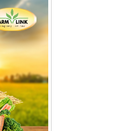
ီးမြန်စေပါတယ်။
်မာလာအောင် အားပေးပါ
ယ်။ လုံလောက်တဲ့
ည်အသွေး၊ အရွယ်အစားနဲ့
ါင်းစပ်ထားတဲ့အတွက်
ခြင်းအပါအဝင်
်းရွက်နဲ့ ဥယျာဉ်ခြံသီးနှံ
ော် အရွေးမမှားတာသေချာပြီ