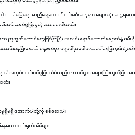
းရွက်တွေကို ထောင့်မှန်ကျကျ ညှပ်ပါတယ်။ 
ဲ့ လယ်မြေရော ဆည်ရေသောက်စပါးခင်းတွေမှာ အများဆုံး တွေ့ရလေ့ရှိပ
 ဒီအင်းဆက်ဖွံ့ဖြိုးမှုကို အားပေးပါတယ်။
ဟာ ညထွက်ကောင်တွေဖြစ်ကြပြီး အလင်းရောင်ထောက်ချောက်နဲ့ ဖမ်းန
အောင်းနေပြီးနောက် နေ့ဖက်မှာ ရေပေါ်မှာပေါလောပေါ်နေပြီး ၄င်းရဲ့ စပါး
 မိုးရာသီအတွင်း စပါးပင်ပုပြီး သိပ်သည်းကာ ပင်ပွားအများကြီးထွက်ပြီး အထ
တယ်။
မှုရှိမရှိ အောက်ပါတို့ကို စစ်ဆေးပါ။
ါ်နေသော စပါးရွက်အိမ်များ