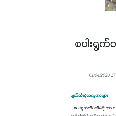
စပါးရွက်လ
01/04/2020 17
ဖျက်ဆီးပုံလက္ခဏာများ
   စပါးရွက်လိပ်အိမ်ပိုးဟာ 