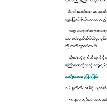
ကပ်ကြေးနဲ့ညှပ်သလိုပဲ စပါ
   ဒီအင်းဆက်ဟာ ရေသေရှိတ
ရွှေ့ပြောင်းစိုက်တာဟာလည်း
    အရွယ်ရောက်ကောင်တွေ
ဟာ စပါးရွက်အိမ်ထဲမှာ ပုန်း
ကို တက်သွားပါတယ်။
    ဆိုးဝါးတဲ့ဖျက်ဆီးမှုကို
မကြာခဏဆိုသလို တွေ့ရပါ
အမျိုးအစားခွဲခြားခြင်း
စပါးရွက်လိပ်အိမ်ပိုး ဖျက်ဆီး
    • ရေပေါ်တွင်ပေါလောပေ