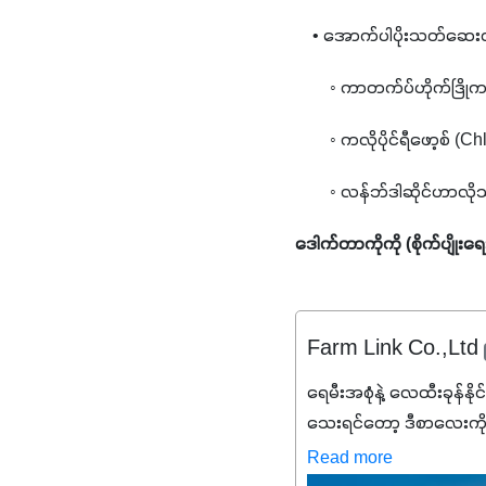
    • အောက်ပါပိုးသတ်ဆေးတစ
        ◦ ကာတက်ပ်ဟိုက်ဒြိုက
        ◦ ကလိုပိုင်ရီဖော့စ် (C
        ◦ လန်ဘ်ဒါဆိုင်ဟာလ
ဒေါက်တာကိုကို (စိုက်ပျိုးရေ
Farm Link Co.,Ltd
ရေမီးအစုံနဲ့ လေထီးခုန်နို
သေးရင်တော့ ဒီစာလေးကို
မစ်အက်စစ်တို့ အချိုးက
Read more
နိုက်ထရိုဂျင် 19%ပါဝင်တဲ