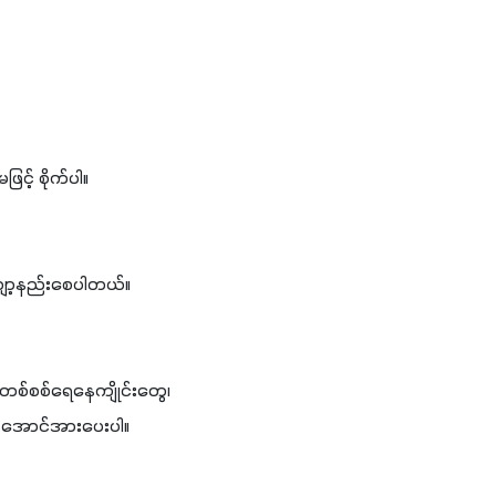
င့် စိုက်ပါ။
 လျော့နည်းစေပါတယ်။
င်တစ်စစ်ရေနေကျိုင်းတွေ၊ 
ားလာအောင်အားပေးပါ။ 