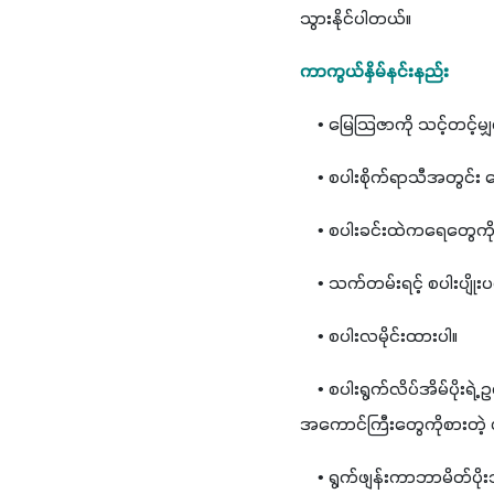
သွားနိုင်ပါတယ်။
ကာကွယ်နှိမ်နင်းနည်း 
    • မြေသြဇာကို သင့်တင့်မ
    • စပါးစိုက်ရာသီအတွင်း
    • စပါးခင်းထဲကရေတွေကို
    • သက်တမ်းရင့် စပါးပျို
    • စပါးလမိုင်းထားပါ။ 
    • စပါးရွက်လိပ်အိမ်ပိုးရ
အကောင်ကြီးတွေကိုစားတဲ့ ပင့
    • ရွက်ဖျန်းကာဘာမိတ်ပို