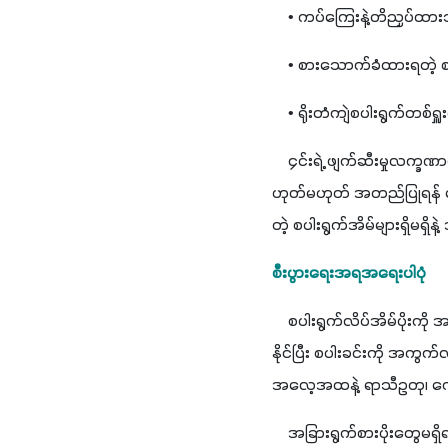
    • ကပ်ကြေးနဲ့တိညှပ်ထား
    • စားသောက်ခံထားရတဲ့ စ
    • ရိုးတံကျဲစပါးရွက်တစ်ရ
    ၄င်းရဲ့ ဖျက်ဆီးမှုလက္ခ
ဟုတ်မဟုတ် အတည်ပြုရန် လှေက
တဲ့ စပါးရွက်အိမ်များရှိမရ
စီးပွားရေးအရအရေးပါပုံ
    စပါးရွက်လိပ်အိမ်ပိုး
နိုင်ပြီး စပါးခင်းကို အကွ
အလေ့အထနဲ့ ရာသီဥတု၊ ဂေဟ
    အခြားရွက်စားပိုးတွေမရ