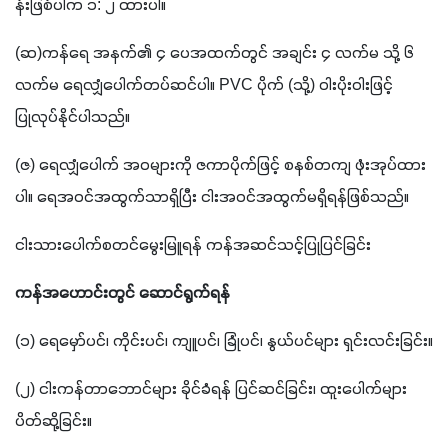
န်းဖြစ်ပါက ၁
: 
၂ ထားပါ။
(
ဆ
)
ကန်ရေ အနက်၏ ၄ ပေအထက်တွင် အချင်း ၄ လက်မ သို့ ၆ 
လက်မ ရေလျှံပေါက်တပ်ဆင်ပါ။ 
PVC 
ပိုက် 
(
သို့
) 
ဝါးပိုးဝါးဖြင့် 
ပြုလုပ်နိုင်ပါသည်။
(
ဇ
) 
ရေလျှံပေါက် အဝများကို ဇကာပိုက်ဖြင့် စနစ်တကျ ဖုံးအုပ်ထား
ပါ။ ရေအဝင်အထွက်သာရှိပြီး ငါးအဝင်အထွက်မရှိရန်ဖြစ်သည်။
ငါးသားပေါက်စတင်မွေးမြူရန် ကန်အဆင်သင့်ပြုပြင်ခြင်း
ကန်အဟောင်းတွင် ဆောင်ရွက်ရန်
(
၁
) 
ရေမှော်ပင်၊ ကိုင်းပင်၊ ကျူပင်၊ ခြုံပင်၊ နွယ်ပင်များ ရှင်းလင်းခြင်း။
(
၂
) 
ငါးကန်တာဘောင်များ ခိုင်ခံရန် ပြင်ဆင်ခြင်း၊ ထူးပေါက်များ
ပိတ်ဆို့ခြင်း။