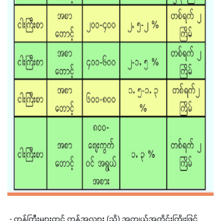
 - 
ကန်ကြီးများတွင် ကန်အလျား 
(
သို့
) 
အကျယ်အတိုင်းကြိုးဖြင့် 