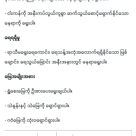
- 
ငါးကန်ကို အနီးကပ်လွယ်ကူစွာ ဆက်သွယ်စောင့်ရှောက်နိုင်သော 
နေရာကို ရွေးပါ။
ရေရရှိမှု
- 
ရာသီမရွေးရေကောင်း၊ ရေသန့်အလုံအလောက်ရရှိနိုင်သော မြစ်
ချောင်း၊ ရေသွယ်မြောင်း အနီးအနားတွင် နေရာရွေးပါ။
မြေအမျိုးအစား
- 
ရွှံ့စေးမြေကို ဦးစားပေးရွေးချယ်ပါ။
- 
သဲနူန်းနှင့် သဲမြေကို ရှောင်ရှားပါ။
- 
ဂဝံမြေကို လုံးဝရှောင်ရှားပါ။