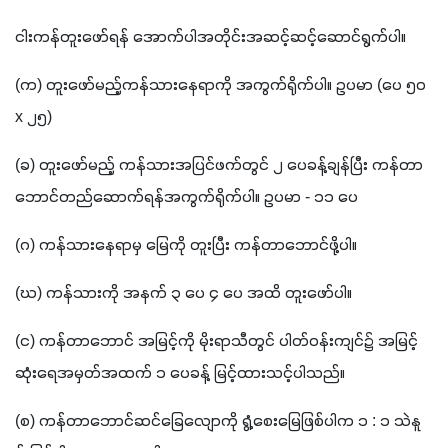
ငါးကန်တူးဖော်ရန် အောက်ပါအတိုင်းအဆင့်ဆင့်ဆောင်ရွက်ပါ။
(
က
) 
တူးဖော်မည့်ကန်သားနေရာကို အကွက်ရိုက်ပါ။ ဥပမာ 
(
ပေ ၅၀ 
x 
၂၅
)
(
ခ
) 
တူးဖော်မည့် ကန်သားအပြင်ဖက်တွင် ၂ ပေခန့်ချန်ပြီး ကန်တာ
ဘောင်တည်ဆောက်ရန်အကွက်ရိုက်ပါ။ ဥပမာ 
- 
၁၁ ပေ
(
ဂ
) 
ကန်သားနေရာမှ မြေကို တူးပြီး ကန်တာဘောင်ဖို့ပါ။
(
ဃ
) 
ကန်သားကို အနက် ၃ ပေ ၄ ပေ အထိ တူးဖော်ပါ။
(
င
) 
ကန်တာဘောင် အမြင့်ကို မိုးရာသီတွင် ပါတ်ဝန်းကျင်၌ အမြင့်
ဆုံးရေအမှတ်အထက် ၁ ပေခန့် မြင့်ထားသင့်ပါသည်။
(
စ
) 
ကန်တာဘောင်ဆင်ခြေလျောကို ရွံ့စေးမြေဖြစ်ပါက ၁ 
: 
၁ သဲနူ