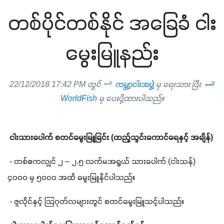
တစ်ပိုင်တစ်နိုင် အခြေခံ ငါး
မွေးမြူနည်း
22/12/2018 17:42 PM တွင်
ကမ္ဘာ့ငါးအဖွဲ့
မှ ရေးသား ပြီး
WorldFish
မှ ပေးပို့ထားပါသည်။
ငါးသားပေါက် စတင်မွေးမြူခြင်း 
(
ထည့်သွင်းကောင်ရေနှင့် အချိန်
)
 - 
တစ်ဧကလျှင် ၂ – ၂
.
၅ လက်မအရွယ် သားပေါက် 
(
ငါးသန်
) 
၄၀၀၀ မှ ၅၀၀၀ အထိ မွေးမြူနိုင်ပါသည်။
 - 
ဇူလိုင်နှင့် သြဂုတ်လများတွင် စတင်မွေးမြူသင့်ပါသည်။