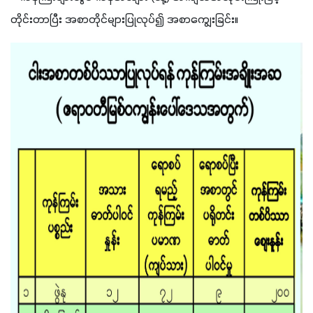
တိုင်းတာပြီး အစာတိုင်များပြုလုပ်၍ အစာကျွေးခြင်း။