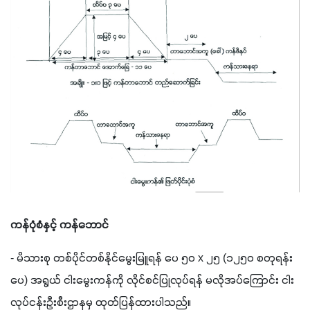
ကန်ပုံစံနှင့် ကန်ဘောင်
- 
မိသားစု တစ်ပိုင်တစ်နိုင်မွေးမြူရန် ပေ ၅၀ 
x 
၂၅ 
(
၁၂၅၀ စတုရန်း
ပေ
) 
အရွယ် ငါးမွေးကန်ကို လိုင်စင်ပြုလုပ်ရန် မလိုအပ်ကြောင်း ငါး
လုပ်ငန်းဦးစီးဌာနမှ ထုတ်ပြန်ထားပါသည်။