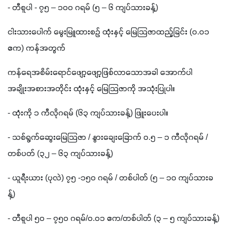
- 
တီစူပါ 
- 
၇၅ – ၁၀၀ ဂရမ် 
(
၅ – ၆ ကျပ်သားခန့်
)
ငါးသားပေါက် မွေးမြူထားစဉ် ထုံးနှင့် မြေသြဇာထည့်ခြင်း 
(
၀
.
၀၁ 
ဧက
) 
ကန်အတွက်
ကန်ရေအစိမ်းရောင်ဖျော့ဖျော့ဖြစ်လာသောအခါ အောက်ပါ 
အချိုးအစားအတိုင်း ထုံးနှင့် မြေသြဇာကို အသုံးပြုပါ။
- 
ထုံးကို ၁ ကီလိုဂရမ် 
(
၆၃ ကျပ်သားခန့်
) 
ဖြူးပေးပါ။
- 
သစ်ရွက်ဆွေးမြေသြဇာ 
/ 
နွားချေးခြောက် ၀
.
၅ – ၁ ကီလိုဂရမ် 
/ 
တစ်ပတ် 
(
၃၂ – ၆၃ ကျပ်သားခန့်
)
- 
ယူရီးယား 
(
ပုလဲ
) 
၇၅ 
-
၁၅၀ ဂရမ် 
/ 
တစ်ပါတ် 
(
၅ – ၁၀ ကျပ်သားခ
န့်
)
- 
တီစူပါ ၅၀ – ၇၅၀ ဂရမ်
/
၀
.
၀၁ ဧက
/
တစ်ပါတ် 
(
၃ – ၅ ကျပ်သားခန့်
)