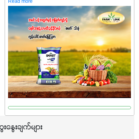
သေးရင်တော့ ဒီစာလေးကို ဆက်ဖတ်‌ပေးပါ #စမတ်သီးစုံဆိုတာ
Read more
အပင်တိုင်းအတွက် အဓိကအာဟာရNPK (19:7:8)နဲ့ #ဟူးမစ်
အက်စစ်တို့ အချိုးကျ ပေါင်းစပ်ထားတဲ့ ကွန်ပေါင်း
ဓာတ်မြေဩဇာဖြစ်ပါတယ်။ အဓိကအကျိုးကျေးဇူးတွေအနေနဲ့
ကတော့ နိုက်ထရိုဂျင် 19%ပါဝင်တဲ့အတွက် ကလိုရိုဖီးလ်ဖွဲ့စည်း
မှုကို အားပေးကာ သီးနှံပင်များ၏အရွက်များစိမ်းလန်းသန်စွမ်း
ပြီး အစာချက်လုပ်မှုအားကောင်းစေပါတယ်။ အပင်၏ပင်ပိုင်း
ကြီးထွားမှုကို တိုးမြင့်စေကာ အပင်သန်၍ အကြီးမြန်စေပါတယ်။
သင့်တော်တဲ့ Phosphorus 7%ပါဝင်မှုကြောင့် အပင်ရဲ့ အမြစ်
ဖွဲ့စည်းတည်ဆောက်မှုကို ပို၍သန်မာလာအောင် အားပေးပါ
တယ်။ ဒါ့အပြင် ပန်းပွင့်ခြင်း၊အသီးသီးခြင်း၊အစေ့တည်ခြင်း
လုပ်ငန်းစဉ်များကိုလည်း အားပေးပါတယ်။ လုံလောက်တဲ့
Potassium 8%က အပင်ရဲ့ ရောဂါဒဏ်၊ရာသီဥတုဒဏ်ခံနိုင်ရည်
ရှိမှုကို မြင့်တက်စေပြီး အသီးအရည်အသွေး၊ အရွယ်အစားနဲ့
အရသာ ပိုမိုကောင်းမွန်စေဖို့အတွက် လိုအပ်တဲ့အာဟာရဓာတ်
ေးနွေးချက်များ
ဖြစ်ပါတယ်။ ဟူးမစ်အက်စစ်ပါဝင်ပေါင်းစပ်ထားတဲ့အတွက်