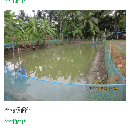
ဇီဝလုံခြုံမှုစနစ်
ငါးမွေးမြူခြင်း
ဇီဝလုံခြုံမှုစနစ်