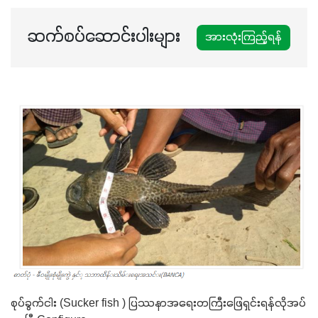
ဆက်စပ်ဆောင်းပါးများ
အားလုံးကြည့်ရန်
စုပ်ခွက်ငါး (Sucker fish ) ပြဿနာအရေးတကြီးဖြေရှင်းရန်လိုအပ်