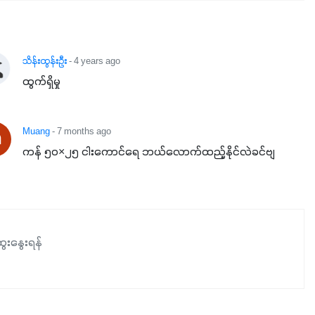
အာဟာရဓာတ်စုပ်ယူမှုကောင်းမွန်လာခြင်း၊မြေဆီလွှာဖွဲ့စည်းပုံ
နှင့်ရေထိန်းနိုင်စွမ်းအားကောင်းလာခြင်းအပါအဝင်
အကျိုးကျေးဇူးများစွာကိုရရှိစေမှာဖြစ်ပါတယ်။ စပါးအပါအဝင်
နှံစားသီးနှံများ၊ပဲအမျိုးမျိုး၊ဟင်းသီးဟင်းရွက်နဲ့ ဥယျာဉ်ခြံသီးနှံ
သိန်းထွန်းဦး
- 4 years ago
အားလုံးမှာ အသုံးပြုနိုင်တယ်ဆိုတော့ တစ်မျိုးတည်းနဲ့ အားလုံး
ထွက်ရှိမှု
ပါဖက်(perfect)မယ့် စမတ်သီးစုံနော် အရွေးမမှားတာသေချာပြီ
မလို့ အတွေးမများဘဲ သီးနှံတိုင်းကြီးထွားအောင် ဖန်းလင့်ရဲ့ #စ
Muang
- 7 months ago
မတ်သီးစုံကို သုံးကြပါစို့....
ကန် ၅၀×၂၅ ငါးကောင်ရေ ဘယ်လောက်ထည့်နိုင်လဲခင်ဗျ
ေးနွေးရန်