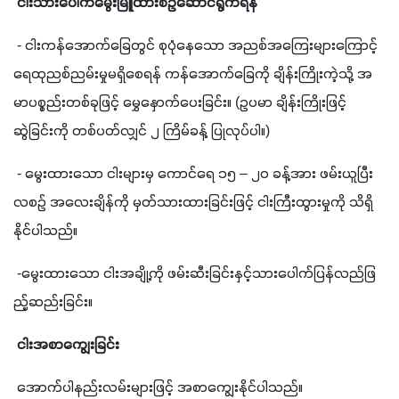
ငါးသားပေါက်မွေးမြူထားစဉ်ဆောင်ရွက်ရန်
 - 
ငါးကန်အောက်ခြေတွင် စုပုံနေသော အညစ်အကြေးများကြောင့် 
ရေထုညစ်ညမ်းမှုမရှိစေရန် ကန်အောက်ခြေကို ချိန်းကြိုးကဲ့သို့ အ
မာပစ္စည်းတစ်ခုဖြင့် မွှေနှောက်ပေးခြင်း။ 
(
ဥပမာ ချိန်းကြိုးဖြင့် 
ဆွဲခြင်းကို တစ်ပတ်လျှင် ၂ ကြိမ်ခန့် ပြုလုပ်ပါ။
)
 - 
မွေးထားသော ငါးများမှ ကောင်ရေ ၁၅ – ၂၀ ခန့်အား ဖမ်းယူပြီး 
လစဉ် အလေးချိန်ကို မှတ်သားထားခြင်းဖြင့် ငါးကြီးထွားမှုကို သိရှိ
နိုင်ပါသည်။
 -
မွေးထားသော ငါးအချို့ကို ဖမ်းဆီးခြင်းနှင့်သားပေါက်ပြန်လည်ဖြ
ည့်ဆည်းခြင်း။
ငါးအစာကျွေးခြင်း
အောက်ပါနည်းလမ်းများဖြင့် အစာကျွေးနိုင်ပါသည်။