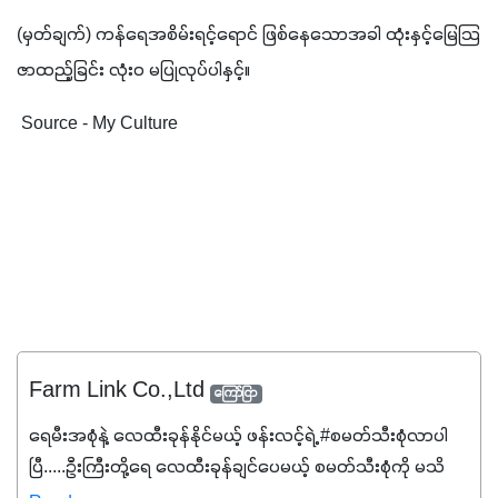
(
မှတ်ချက်
) 
ကန်ရေအစိမ်းရင့်ရောင် ဖြစ်နေသောအခါ ထုံးနှင့်မြေသြ
ဇာထည့်ခြင်း လုံးဝ မပြုလုပ်ပါနှင့်။ 
 Source - My Culture
Farm Link Co.,Ltd
ကြော်ငြာ
ရေမီးအစုံနဲ့ လေထီးခုန်နိုင်မယ့် ဖန်းလင့်ရဲ့ #စမတ်သီးစုံလာပါ
ပြီ.....ဦးကြီးတို့ရေ ‌လေထီးခုန်ချင်ပေမယ့် စမတ်သီးစုံကို မသိ