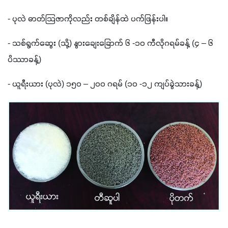
- 
ပုလဲ ဓာတ်သြဇာကိုလည်း တစ်ချိန်ထဲ ပက်ဖြန်းပါ။
- 
သစ်ရွက်ဆွေး 
(
သို့
) 
နွားချေးခြောက် ၆ 
-
၁၀ ကီလိုဂရမ်ခန့် 
(
၄ – ၆ 
ပိဿာခန့်
)
- 
ယူရီးယား 
(
ပုလဲ
) 
၁၅၀ – ၂၀၀ ဂရမ် 
(
၁၀ 
-
၁၂ ကျပ်ခွဲသားခန့်
)