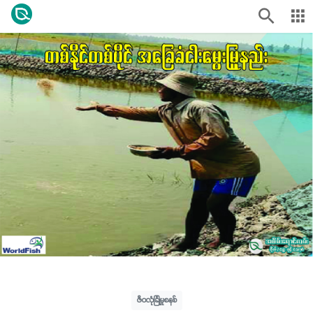
ဇီဝလုံခြုံမှုစနစ်