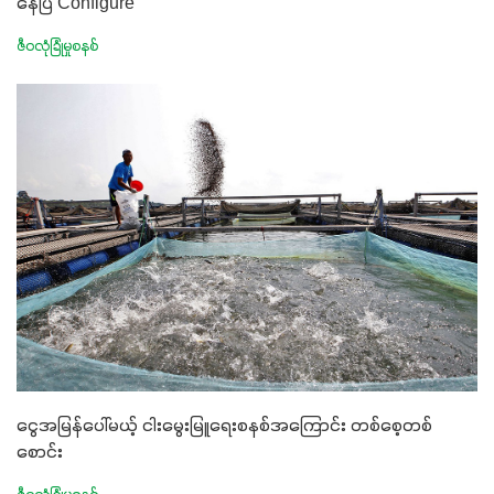
နေပြီ Configure
ဇီဝလုံခြုံမှုစနစ်
ငွေအမြန်ပေါ်မယ့် ငါးမွေးမြူရေးစနစ်အကြောင်း တစ်စေ့တစ်
စောင်း