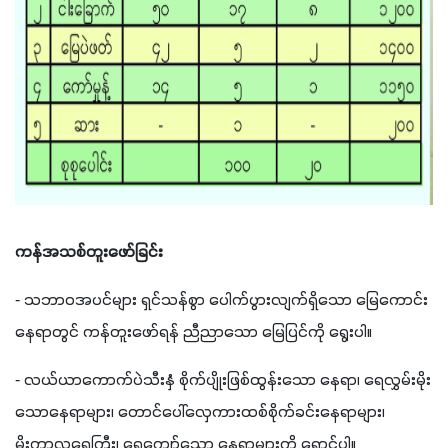
ကန်အသစ်တူးဖော်ခြင်း
- 
သဘာဝအပင်များ ရှင်သန်စွာ ပေါက်ပွားလျက်ရှိသော မြေကောင်း
နေရာတွင် ကန်တူးဖော်ရန် ညီညာသော မြေပြင်ကို ရွေးပါ။
- 
လယ်ယာကောက်ပဲသီးနှံ စိုက်ပျိုးဖြစ်ထွန်းသော နေရာ၊ ရေလွှမ်းမိုး
သောနေရာများ၊ တောင်ပေါ်လှေကားထစ်စိုက်ခင်းနေရာများ၊ 
မိုးကာလရေကြီး၊ ရေကျော်သော နေရာများကို ရှောင်ပါ။