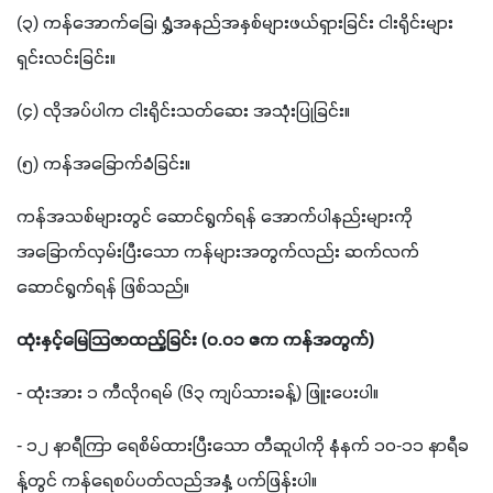
(
၃
) 
ကန်အောက်ခြေ၊ ရွှံ့အနည်အနှစ်များဖယ်ရှားခြင်း ငါးရိုင်းများ
ရှင်းလင်းခြင်း။
(
၄
) 
လိုအပ်ပါက ငါးရိုင်းသတ်ဆေး အသုံးပြုခြင်း။
(
၅
) 
ကန်အခြောက်ခံခြင်း။
ကန်အသစ်များတွင် ဆောင်ရွက်ရန် အောက်ပါနည်းများကို 
အခြောက်လှမ်းပြီးသော ကန်များအတွက်လည်း ဆက်လက် 
ဆောင်ရွက်ရန် ဖြစ်သည်။ 
ထုံးနှင့်မြေသြဇာထည့်ခြင်း 
(
၀
.
၀၁ ဧက ကန်အတွက်
)
- 
ထုံးအား ၁ ကီလိုဂရမ် 
(
၆၃ ကျပ်သားခန့်
) 
ဖြူးပေးပါ။
- 
၁၂ နာရီကြာ ရေစိမ်ထားပြီးသော တီဆူပါကို နံနက် ၁၀
-
၁၁ နာရီခ
န့်တွင် ကန်ရေစပ်ပတ်လည်အနှံ့ ပက်ဖြန်းပါ။