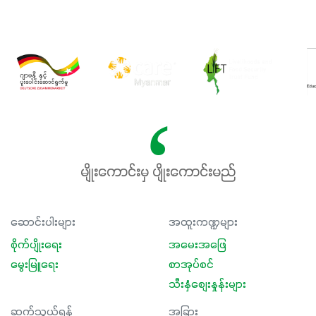
မျိုးကောင်းမှ ပျိုးကောင်းမည်
ဆောင်းပါးများ
အထူးကဏ္ဍများ
စိုက်ပျိုးရေး
အမေးအဖြေ
မွေးမြူရေး
စာအုပ်စင်
သီးနှံစျေးနှုန်းများ
ဆက်သွယ်ရန်
အခြား