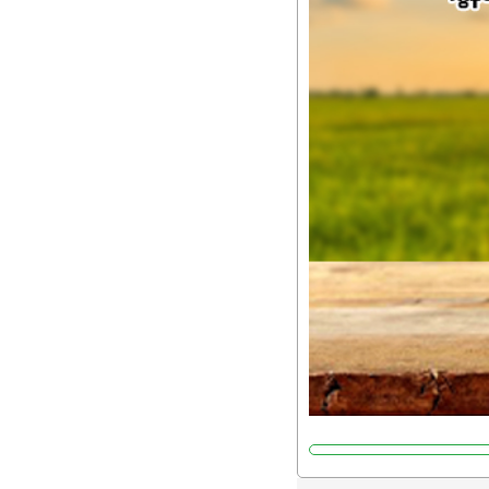
အကျိုးကျေးဇူးများစွာကိုရရ
အားလုံးမှာ အသုံးပြုနိုင
မလို့ အတွေးမများဘဲ သီးနှံတ