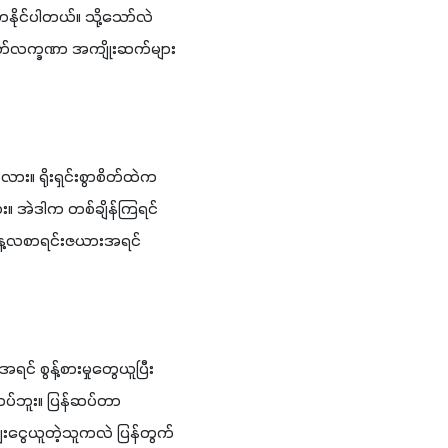
လာနိုင်ပါတယ်။ သို့သော်လဲ 
အနုတ်လက္ခဏာ အကျိုးဆက်များ
လား။ ရိုးရှင်းစွာစိတ်ထဲက
း။ အဲဒါက တစ်ချိန်ကြရင် 
နေ့လစာရင်းဇယားအရင် 
 စွန့်စားမှုတွေယူပြီး 
ဆပ်ဘူး။ ပြန်ဆပ်တာ
းငွေယူတဲ့သူကလဲ ပြန်တွက်