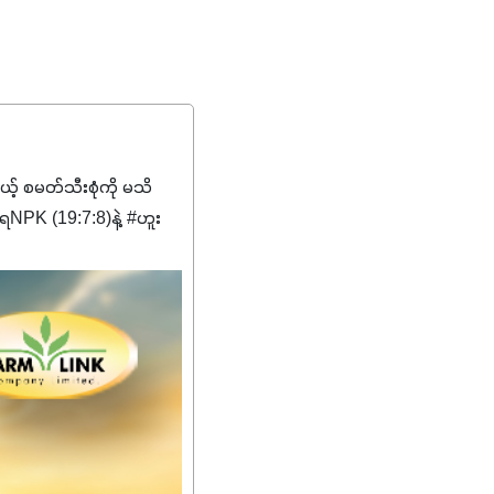
မယ့် စမတ်သီးစုံကို မသိ
PK (19:7:8)နဲ့ #ဟူး
ကျေးဇူးတွေအနေနဲ့ကတော့
စိမ်းလန်းသန်စွမ်းပြီး အစာ
ီးမြန်စေပါတယ်။
်မာလာအောင် အားပေးပါ
ယ်။ လုံလောက်တဲ့
ည်အသွေး၊ အရွယ်အစားနဲ့
ါင်းစပ်ထားတဲ့အတွက်
ခြင်းအပါအဝင်