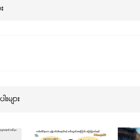
ား
ါးများ