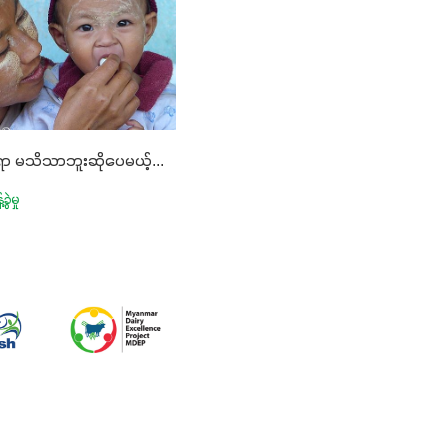
ရာ မသိသာဘူးဆိုပေမယ့်...
ွဲမှု