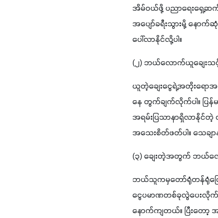
အိမ်ဝယ်ဖို့ ပညာရေးရှေ့ဆက်ဖိ
အပျော်ခရီးသွားမို့ နောက်
ပေါ်လာနိုင်လို့ပါ။
(
၂
) 
ဘယ်လောက်ယူချေးသင့
ယူတဲ့ချေးငွေရဲ့အတိုးရောအရင
နေ တွက်ချက်လိုက်ပါ။ ပြန်
အရမ်းပြသာနာရှိလာနိုင်တဲ
အသေးစိတ်ဖတ်ပါ။ သေချာနာ
(
၃
) 
ချေးတဲ့အတွက် ဘယ်လေ
ဘယ်သူကမှတော်ရုံတန်ရုံပြေ
ငွေပမာဏတစ်ခုလွဲပေးလိုက်
နောက်ကျတယ်။ ပြီးတော့ အ