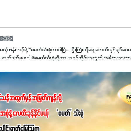
ကြော်ငြာ
င်မယ့် ဖန်းလင့်ရဲ့ #စမတ်သီးစုံလာပါပြီ.....ဦးကြီးတို့ရေ ‌လေထီးခုန်ချင်ပေ
 ဆက်ဖတ်‌ပေးပါ #စမတ်သီးစုံဆိုတာ အပင်တိုင်းအတွက် အဓိကအာဟာရN
ျ ပေါင်းစပ်ထားတဲ့ ကွန်ပေါင်းဓာတ်မြေဩဇာဖြစ်ပါတယ်။ အဓိကအကျိုး
့အတွက် ကလိုရိုဖီးလ်ဖွဲ့စည်းမှုကို အားပေးကာ သီးနှံပင်များ၏အရွက်များ
ပါတယ်။ အပင်၏ပင်ပိုင်းကြီးထွားမှုကို တိုးမြင့်စေကာ အပင်သန်၍ အကြ
 7%ပါဝင်မှုကြောင့် အပင်ရဲ့ အမြစ်ဖွဲ့စည်းတည်ဆောက်မှုကို ပို၍သန
ခြင်း၊အသီးသီးခြင်း၊အစေ့တည်ခြင်းလုပ်ငန်းစဉ်များကိုလည်း အားပေးပါတ
ရောဂါဒဏ်၊ရာသီဥတုဒဏ်ခံနိုင်ရည်ရှိမှုကို မြင့်တက်စေပြီး အသီးအရ
စေဖို့အတွက် လိုအပ်တဲ့အာဟာရဓာတ်ဖြစ်ပါတယ်။ ဟူးမစ်အက်စစ်ပါဝင်ပေ
မွန်လာခြင်း၊မြေဆီလွှာဖွဲ့စည်းပုံနှင့်ရေထိန်းနိုင်စွမ်းအားကောင်းလာ