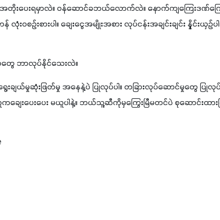
်အတိုးပေးရမှာလဲ။ ဝန်ဆောင်ခဘယ်လောက်လဲ။ နောက်ကျကြေးဒဏ်ကြေ
လုံးဝစဉ်းစားပါ။ ချေးငွေအမျိုးအစား လုပ်ငန်းအချင်းချင်း နှိုင်းယှဥ်ပ
ာတွေ ဘာလုပ်နိုင်သေးလဲ။
းချယ်မှုဆုံးဖြတ်မှု အနေနဲ့ပဲ ပြုလုပ်ပါ။ တခြားလုပ်ဆောင်မှုတွေ ပြုလုပ်ပ
ေးပေးပေး မယူပါနဲ့။ ဘယ်သူ့ဆီကိုမှကြွေးမြီမတင်ပဲ စုဆောင်းထားပြ
e