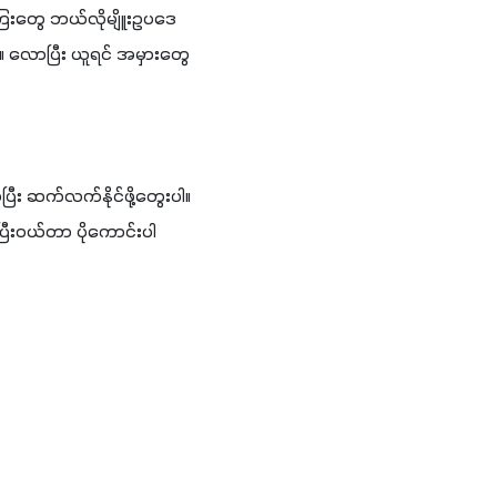
းတွေ ဘယ်လိုမျိူးဥပဒေ
ါ။ လောပြီး ယူရင် အမှားတွေ 
ြီး ဆက်လက်နိုင်ဖို့တွေးပါ။ 
ီးဝယ်တာ ပိုကောင်းပါ