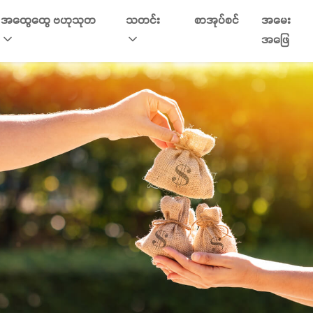
အထွေထွေ ဗဟုသုတ
သတင်း
စာအုပ်စင်
အမေး
အဖြေ