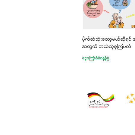
ပိုက်ဆံသုံးတော့မယ်ဆိုရင် ရ
အတွက် ဘယ်လိုစုကြမလဲ
ငွေကြေးစီမံခန့်ခွဲမှု