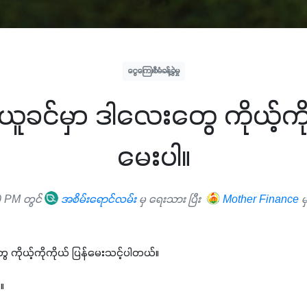
ငွေကြေးစီမံခန့်ခွဲမှု
ယူခင်မှာ ဒါလေးတွေ ကိုယ့်ကို
မေးပါ။
0 PM တွင်
အစိမ်းရောင်လမ်း
မှ ရေးသား ပြီး
Mother Finance
မ
 ကိုယ့်ကိုကိုယ် ပြန်မေးသင့်ပါတယ်။
။