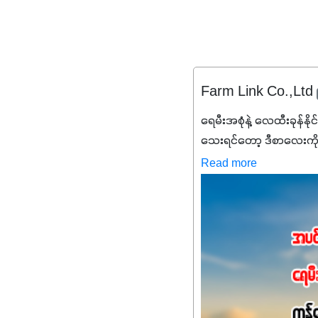
Farm Link Co.,Ltd
ရေမီးအစုံနဲ့ လေထီးခုန်နို
သေးရင်တော့ ဒီစာလေးကို
မစ်အက်စစ်တို့ အချိုးက
Read more
နိုက်ထရိုဂျင် 19%ပါဝင်တဲ
ချက်လုပ်မှုအားကောင်းစေ
သင့်တော်တဲ့ Phosphorus
တယ်။ ဒါ့အပြင် ပန်းပွင့်
Potassium 8%က အပင်ရဲ့ 
အရသာ ပိုမိုကောင်းမွန်
အာဟာရဓာတ်စုပ်ယူမှုကောင်း