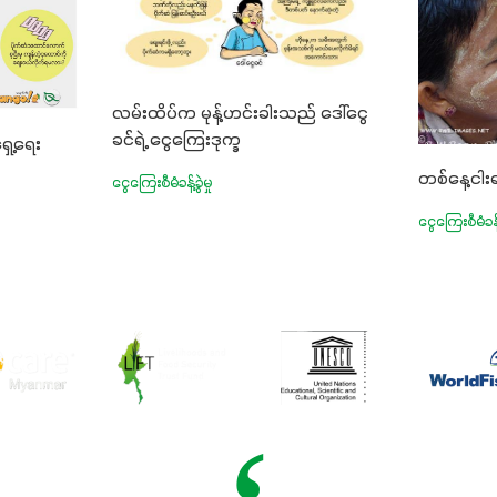
လမ်းထိပ်က မုန့်ဟင်းခါးသည် ဒေါ်ငွေ
ခင်ရဲ့ ငွေကြေးဒုက္ခ
ှေ့ရေး
တစ်နေ့ငါး
ငွေကြေးစီမံခန့်ခွဲမှု
ငွေကြေးစီမံခန့်ခ