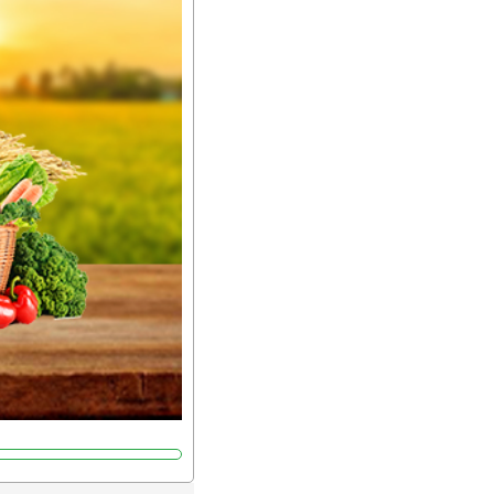
်းရွက်နဲ့ ဥယျာဉ်ခြံသီးနှံ
ော် အရွေးမမှားတာသေချာပြီ