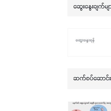
ဆွေးနွေးချက်မျ
ဆွေးနွေးရန်
ဆက်စပ်ဆောင်းပ