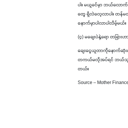
ပါ။ မယူခင်မှာ ဘယ်လောက
တွေ ရှိလဲလေ့လာပါ။ တန်မတန် 
နောက်မှာပါလာပါလိမ့်မယ်။
(
၄
) 
မချေးပဲနဲ့ရော တခြားဟ
ချေးငွေယူတာကိုနောက်ဆုံးရွေ
တကယ်မလိုအပ်ရင် ဘယ်သူကချ
တယ်။
Source – Mother Financ