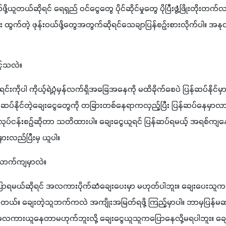
ု့ယူတယ်ဆိုရင် ရေရှည် ဝင်ငွေတွေ ပိုင်ဆိုင်မှုတွေ ပိုပြီးဖွံ့ဖြိုးတိုးတက်
ဆုံး ထွက်တဲ့ ဖုန်းဝယ်ဖို့တွေအတွက်ဆိုရင်သေချာပြန်စဉ်းစားလိုက်ပါ။ 
်သလဲ။
်းကိုပါ ကိုယ့်ရဲ့ပုံမှန်လက်ရှိအခြေအနေကို မထိခိုက်စေပဲ ပြန်ဆပ်နိုင်မှာ
မဆပ်နိုင်တဲ့ချေးငွေတွေကို တခြားတစ်နေရာကလှည့်ပြီး ပြန်ဆပ်နေမှာလာ
့ လုပ်ငန်းစဉ်ဆိုတာ သတိထားပါ။ ချေးငွေယူရင် ပြန်ဆပ်ရမယ့် အရစ်ကျ
းလည်ပြီးမှ ယူပါ။
ာက်ကျမှာလဲ။
ာရမယ်ဆိုရင် အလကားပိုက်ဆံချေးပေးမှာ မဟုတ်ပါဘူး။ ချေးပေးသူကအရင်
တယ်။ ချေးတဲ့သူဘက်ကလဲ အကျိုးအမြတ်ရဖို့ ကြည့်မှာပါ။ ဘာမှပြန်မ
လကားယူနေတာမဟုက်ဘူးလို့ ချေးငွေယူသူကပြောနေလို့မရပါဘူး။ ချေ