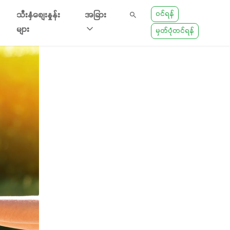
ဝင်ရန်
သီးနှံစျေးနှုန်း
အခြား
များ
မှတ်ပုံတင်ရန်