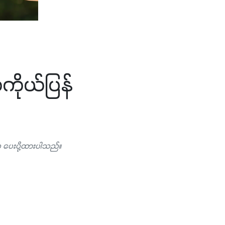
ကိုယ်ပြန်
ှ ပေးပို့ထားပါသည်။