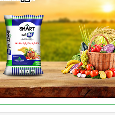
ှိစေမှာဖြစ်ပါတယ်။ စပါးအပါအဝင် နှံစားသီးနှံများ၊ပဲအမျိုးမျိုး၊ဟင်းသီးဟင
်တယ်ဆိုတော့ တစ်မျိုးတည်းနဲ့ အားလုံးပါဖက်(perfect)မယ့် စမတ်သီးစုံန
ိုင်းကြီးထွားအောင် ဖန်းလင့်ရဲ့ #စမတ်သီးစုံကို သုံးကြပါစို့....