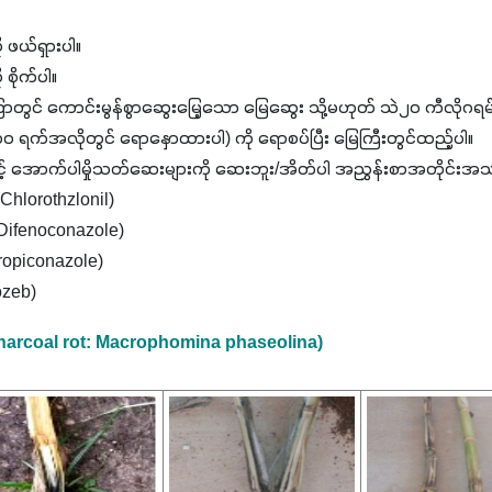
 ဖယ်ရှားပါ။
ု စိုက်ပါ။
ာတွင် ကောင်းမွန်စွာဆွေးမြေ့သော မြေဆွေး သို့မဟုတ် သဲ၂၀ ကီလိုဂရမ်နှင့်
 ၁၀ ရက်အလိုတွင် ရောနှောထားပါ) ကို ရောစပ်ပြီး မြေကြီးတွင်ထည့်ပါ။
့် အောက်ပါမှိုသတ်ဆေးများကို ဆေးဘူး/အိတ်ပါ အညွှန်းစာအတိုင်းအသုံ
Chlorothzlonil)
လ် (Difenoconazole)
(Propiconazole)
ozeb)
 (Charcoal rot: Macrophomina phaseolina)