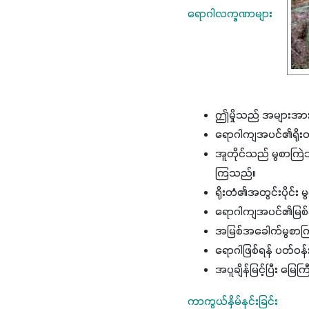
ရောဂါလက္ခဏာများ 
ဤမှိုသည် အများအားဖြင
ရောဂါကျအပင်၏ရိုးတံက
အူတိုင်သည် မွစာကြဲသ
ကြသည်။
ရိုးတံ၏အတွင်းပိုင်း 
ရောဂါကျအပင်၏မြစ
အမြစ်အခေါက်မွစာကြဲခ
ရောဂါဖြစ်ရန် ပတ်ဝ
အပူချိန်မြင့်ပြီး မြ
ကာကွယ်နှိမ်နင်းခြင်း