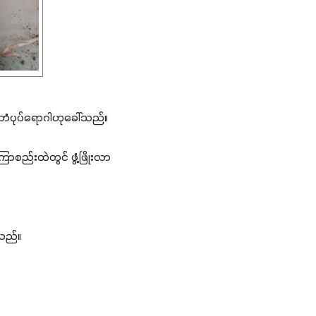
ိုးတံပုပ်ရောဂါဟုခေါ်သည်။
ာစည်းထဲတွင် ဖွံ့ဖြိုးလာ
စ်သည်။
။