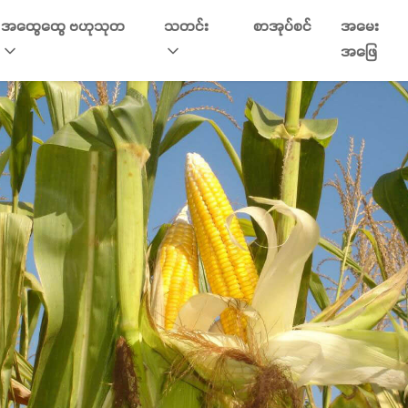
အထွေထွေ ဗဟုသုတ
သတင်း
စာအုပ်စင်
အမေး
အဖြေ