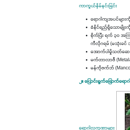
ကာကွယ်နှိမ်နင်းခြင်း
ရောဂါကျအပင်များကို 
ခံနိုင်ရည်ရှိသောမျိုးကိ
စိုက်ပြီး ရက် ၃၀ အကြ
ကီလိုဂရမ် (မသုံးခင်
အောက်ပါမှိုသတ်ဆေးတစ
မက်တာလာဇီ (Metala
မန်ကိုဇက်ဘ် (Manc
၂။ ပြောင်းရွက်ခြောက်ရော
ရောဂါလက္ခဏာများ 