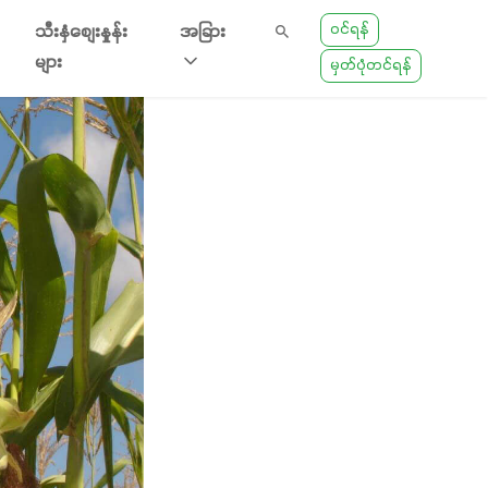
ဝင်ရန်
သီးနှံစျေးနှုန်း
အခြား
များ
မှတ်ပုံတင်ရန်