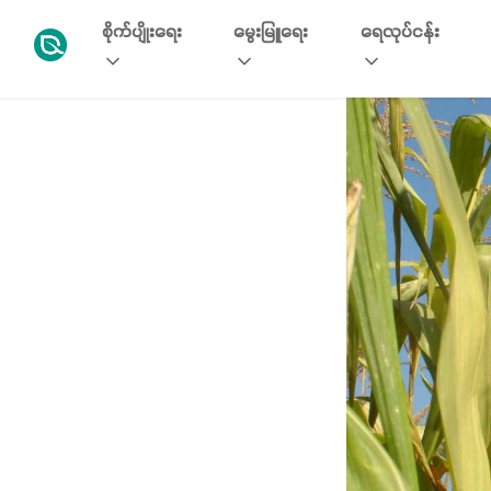
စိုက်ပျိုးရေး
မွေးမြူရေး
ရေလုပ်ငန်း