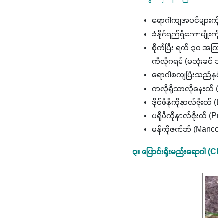
ရောဂါကျအပင်များကို
ခံနိုင်ရည်ရှိသောမျိုးကိ
စိုက်ပြီး ရက် ၃၀ အကြ
ကီလိုဂရမ် (မသုံးခင်
ရောဂါစကျပြီးသည်နှင
ကလိုရိုသာလိုနေးလ် (
ဒိုင်ဖီနိုကိုနာလ်ဇိုး
ပရိုပီကိုနာလ်ဇိုးလ် 
မန်ကိုဇက်ဘ် (Manc
၃။ ပြောင်းရိုးမည်းရောဂါ