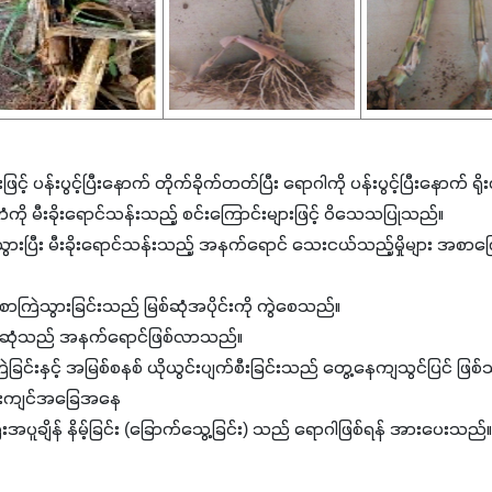
့် ပန်းပွင့်ပြီးနောက် တိုက်ခိုက်တတ်ပြီး ရောဂါကို ပန်းပွင့်ပြီးနောက် ရ
ို မီးခိုးရောင်သန်းသည့် စင်းကြောင်းများဖြင့် ဝိသေသပြုသည်။
ွားပြီး မီးခိုးရောင်သန်းသည့် အနက်ရောင် သေးငယ်သည့်မှိုများ အစာကြေ
မွစာကြဲသွားခြင်းသည် မြစ်ဆုံအပိုင်းကို ကွဲစေသည်။
်ဆုံသည် အနက်ရောင်ဖြစ်လာသည်။
ြင်းနှင့် အမြစ်စနစ် ယိုယွင်းပျက်စီးခြင်းသည် တွေ့နေကျသွင်ပြင် ဖြ
န်းကျင်အခြေအနေ
ေကြီးအပူချိန် နိမ့်ခြင်း (ခြောက်သွေ့ခြင်း) သည် ရောဂါဖြစ်ရန် အားပေးသည်