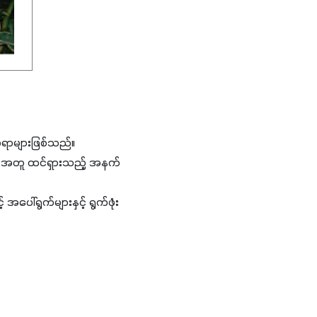
်ရာများဖြစ်သည်။
နှင့်အတူ ထင်ရှားသည့် အနက်
ေါ်ရွက်များနှင့် ရွက်ဖုံး