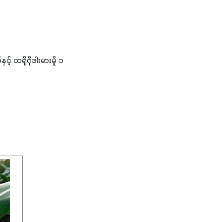
 ထရိုဂိုဒါးမားမှို ၁