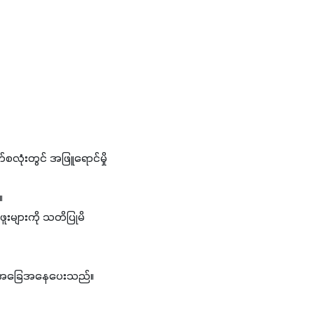
စလုံးတွင် အဖြူရောင်မှို
်။
ူးများကို သတိပြုမိ
စ်ရန် အခြေအနေပေးသည်။