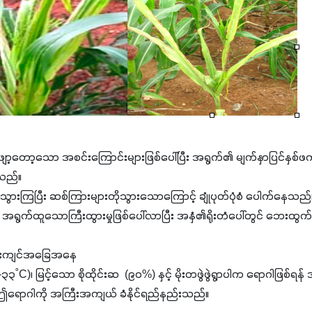
ျော့တော့သော အစင်းကြောင်းများဖြစ်ပေါ်ပြီး အရွက်၏ မျက်နှာပြင်နှစ်ဖက်
င်သည်။
ွားကြပြီး ဆစ်ကြားများတိုသွားသောကြောင့် ချုံပုတ်ပုံစံ ပေါက်နေသည
 အရွက်ထူသောကြီးထွားမှုဖြစ်ပေါ်လာပြီး အနှံ၏ရိုးတံပေါ်တွင် ဘေးထွက်ဖ
န်းကျင်အခြေအနေ
၁-၃၃˚C)၊ မြင့်သော စိုထိုင်းဆ (၉၀%) နှင့် မိုးတဖွဲဖွဲရွာပါက ရောဂါဖြ
ရောဂါကို အကြီးအကျယ် ခံနိုင်ရည်နည်းသည်။