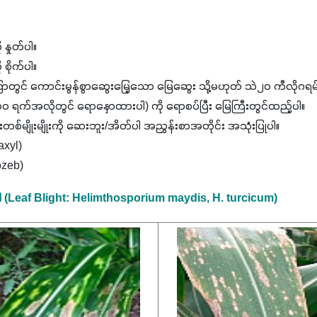
နှုတ်ပါ။
ု စိုက်ပါ။
ာတွင် ကောင်းမွန်စွာဆွေးမြေ့သော မြေဆွေး သို့မဟုတ် သဲ၂၀ ကီလိုဂရမ်နှင့်
 ၁၀ ရက်အလိုတွင် ရောနှောထားပါ) ကို ရောစပ်ပြီး မြေကြီးတွင်ထည့်ပါ။
်မျိုးမျိုးကို ဆေးဘူး/အိတ်ပါ အညွှန်းစာအတိုင်း အသုံးပြုပါ။
xyl)
ozeb)
ဂါ (Leaf Blight: Helimthosporium maydis, H. turcicum)