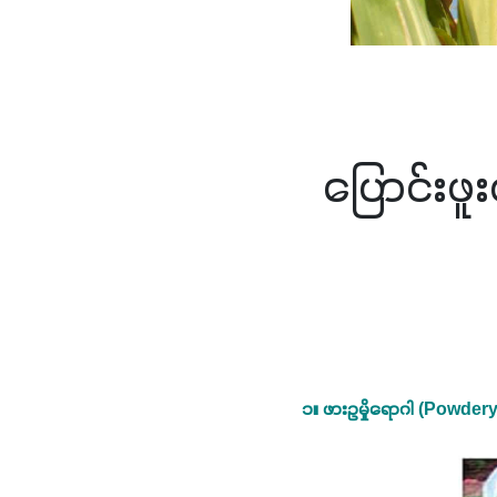
ပြောင်းဖ
၁။ ဖားဥမှိုရောဂါ (Powder