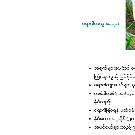
ရောဂါလက္ခဏာများ 
အရွက်များပေါ်တွင် ဖ
ကြီးထွားမှုကို မြင်နို
ရောဂါကျအပင်များ ပုသ
တစ်ခါတစ်ရံ အနှံတွင်
နိုင်သည်။
ရောဂါဖြစ်ရန် ပတ်ဝ
နိမ့်သောအပူချိန် (၂
အပင်ငယ်များသည် ဤ