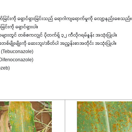
ရေငတ်ခြင်းကို ရှောင်ရှားခြင်းသည် ရောဂါကျရောက်မှုကို လျော့နည်းစေသည်
းကို ရှောင်ရှားပါ။
းတွင် တစ်ဧကလျှင် ပိုတက်ရှ် ၃၂ ကီလိုဂရမ်နှုန်း အသုံးပြုပါ။
်မျိုးမျိုးကို ဆေးဘူး/အိတ်ပါ အညွှန်းစာအတိုင်း အသုံးပြုပါ။
် (Tebuconazole)
လ် (Difenoconazole)
ozeb)