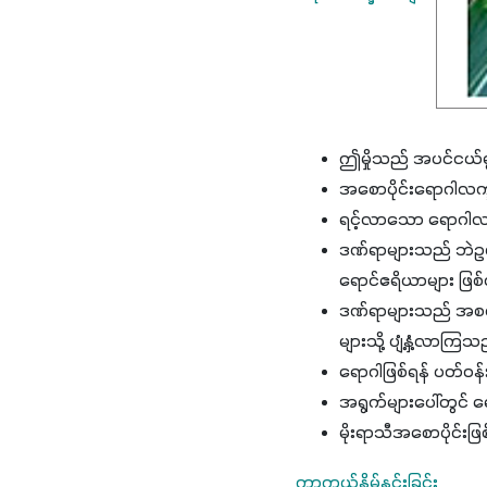
ဤမှိုသည် အပင်ငယ်ရ
အစောပိုင်းရောဂါလက္ခ
ရင့်လာသော ရောဂါလက္
ဒဏ်ရာများသည် ဘဲဥပုံ
ရောင်ဧရိယာများ ဖ
ဒဏ်ရာများသည် အစတွင်
များသို့ ပျံ့နှံ့လာကြ
ရောဂါဖြစ်ရန် ပတ်ဝ
အရွက်များပေါ်တွင် ရေ
မိုးရာသီအစောပိုင်း
ကာကွယ်နှိမ်နင်းခြင်း