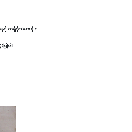
 ထရိုဂိုဒါးမားမှို ၁
းပြုပါ။