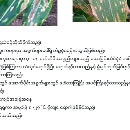
ွယ်စဉ်တိုက်ခိုက်သည်။
ဏာများမှာ အရွက်များပေါ်ရှိ ဘဲဥပုံရေစိုနာကွက်ဖြစ်သည်။
ခဏာများမှာ ၃ - ၁၅ စက်တီမီတာရှည်လျားသည့် ဆေးပြင်းလိပ်ပုံစံ ဒဏ
ဖြစ်ကြကာ သံလွင်ရောင်ရှိပြီး ရောဂါရင့်လာသည်နှင့် မှိုမျှင်ထုတ်ခြင်း
ြစ်လာကြသည်။
 အောက်ပိုင်းအရွက်များတွင် ပေါ်လာကြပြီး အပင်ကြီးရင့်လာသည်နှင့် အပ
သည်။
န်းကျင်အခြေအနေ
ရှိကာ အပူချိန် ၈ -၂၇ ˚C ရှိလျှင် ရောဂါဖြစ်နိုင်သည်။
ဖြစ်တတ်သည်။