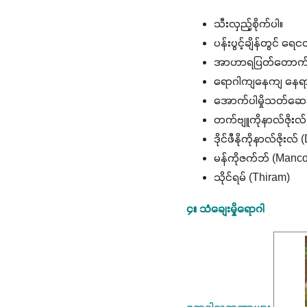
သီးလှည့်စိုက်ပါ။
ပန်းပွင့်ချိန်တွင် 
အာဟာရပြတ်တောက်ခြင်
ရောဂါကျနေကျ နေရာမျာ
အောက်ပါမှိုသတ်ဆေးတစ
တက်ဗျူကိုနာလ်ဇိုးလ
ဒိုင်ဖီနိုကိုနာလ်ဇိုး
မန်ကိုဇက်ဘ် (Manc
သိုင်ရမ် (Thiram)
၄။ သံချေးမှိုရောဂါ