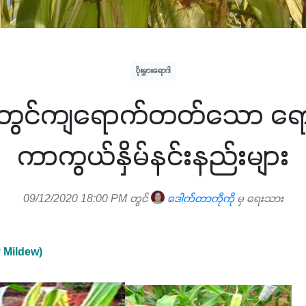
ပိုးမွှားရောဂါ
ူးတွင်ကျရောက်တတ်သော ရောဂါ
ကာကွယ်နှိမ်နင်းနည်းများ
09/12/2020 18:00 PM တွင်
ဒေါက်တာကိုကို
မှ ရေးသား
y Mildew)