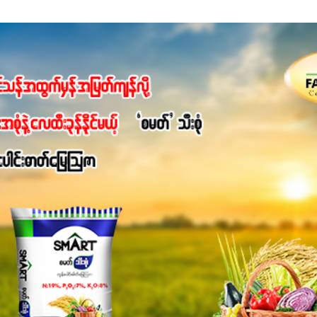
ျ ပေါင်းစပ်ထားတဲ့ ကွန်ပေါင်းဓာတ်မြေဩဇာဖြစ်ပါတယ်။ အဓိကအကျိုး
့အတွက် ကလိုရိုဖီးလ်ဖွဲ့စည်းမှုကို အားပေးကာ သီးနှံပင်များ၏အရွက်များ
ပါတယ်။ အပင်၏ပင်ပိုင်းကြီးထွားမှုကို တိုးမြင့်စေကာ အပင်သန်၍ အကြ
 7%ပါဝင်မှုကြောင့် အပင်ရဲ့ အမြစ်ဖွဲ့စည်းတည်ဆောက်မှုကို ပို၍သန
ခြင်း၊အသီးသီးခြင်း၊အစေ့တည်ခြင်းလုပ်ငန်းစဉ်များကိုလည်း အားပေးပါတ
ရောဂါဒဏ်၊ရာသီဥတုဒဏ်ခံနိုင်ရည်ရှိမှုကို မြင့်တက်စေပြီး အသီးအရ
စေဖို့အတွက် လိုအပ်တဲ့အာဟာရဓာတ်ဖြစ်ပါတယ်။ ဟူးမစ်အက်စစ်ပါဝင်ပေ
မွန်လာခြင်း၊မြေဆီလွှာဖွဲ့စည်းပုံနှင့်ရေထိန်းနိုင်စွမ်းအားကောင်းလာ
ှိစေမှာဖြစ်ပါတယ်။ စပါးအပါအဝင် နှံစားသီးနှံများ၊ပဲအမျိုးမျိုး၊ဟင်းသီးဟင
်တယ်ဆိုတော့ တစ်မျိုးတည်းနဲ့ အားလုံးပါဖက်(perfect)မယ့် စမတ်သီးစုံန
ိုင်းကြီးထွားအောင် ဖန်းလင့်ရဲ့ #စမတ်သီးစုံကို သုံးကြပါစို့....