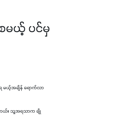
ေမယ့် ပင်မှ
်တရ မယ့်အချိန် ရောက်လာ
ပါတယ်။ သူ့အရသာက ချို