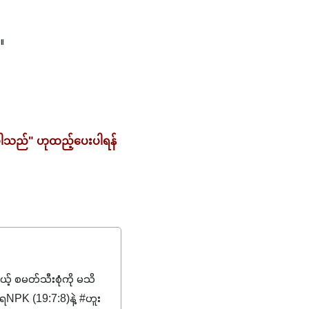
။
ပါသည်" ဟုထည့်ပေးပါရန် 
မယ့် စမတ်သီးစုံကို မသိ
PK (19:7:8)နဲ့ #ဟူး