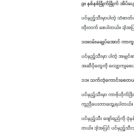
၉။ နှစ်နှစ်ခြိုက်ခြိုက် အိပ
ပင်မှည့်သီးမှာပါတဲ့ သံဓာတ
တိုးတက် စေပါတယ်။ ဒါ့အပြင
၁၀။ဝမ်းမချုပ်အောင် ကာ
ပင်မှည့်သီးမှာ ပါတဲ့ အမျ
အဆီပိုတွေကို လျော့ကျစေ
၁၁။ သက်လုံကောင်းစေတယ
ပင်မှည့်သီးမှာ ကာဗိုဟိုက်ဒ
ကူညီပေးတာတွေ့ရပါတယ်။
ပင်မှည့်သီး ဖျော်ရည်ကို ပုံ
တယ်။ ဒါ့အပြင် ပင်မှည့်သီး