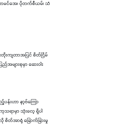
ဗီတာမင်အေ၊ ပိုတက်စီယမ်၊ သံ
းတိုးကျတာအပြင် စိတ်ငြိမ်
ပြည်အများစုမှာ ဆေးဝါး
ည့်ပန်းဟာ နာ့ဗ်ကြော 
ုသရာမှာ သုံးလေ့ ရှိပါ
စိတ်အာရုံ ခြောက်ခြားမှု