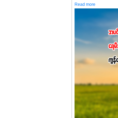
မစ်အက်စစ်တို့ အချိုးက
Read more
နိုက်ထရိုဂျင် 19%ပါဝင်တဲ
ချက်လုပ်မှုအားကောင်းစေ
သင့်တော်တဲ့ Phosphorus
တယ်။ ဒါ့အပြင် ပန်းပွင့်
Potassium 8%က အပင်ရဲ့ 
အရသာ ပိုမိုကောင်းမွန်
အာဟာရဓာတ်စုပ်ယူမှုကောင်း
အကျိုးကျေးဇူးများစွာကိုရရ
အားလုံးမှာ အသုံးပြုနိုင
မလို့ အတွေးမများဘဲ သီးနှံတ