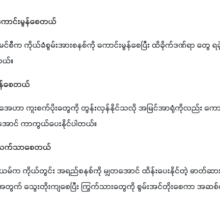
 ကောင်းမွန်စေတယ် 
ာမင်စီက ကိုယ်ခံစွမ်းအားစနစ်ကို ကောင်းမွန်စေပြီး ထိခိုက်ဒဏ်ရာ တွေ ရခဲ
တယ်။
မွန်စေတယ်
င်အေဟာ ကူးစက်ပိုးတွေကို တွန်းလှန်နိုင်သလို အမြင်အာရုံကိုလည်း ကော
်အောင် ကာကွယ်ပေးနိုင်ပါတယ်။
ု သက်သာစေတယ်
်စီယမ်က ကိုယ်တွင်း အရည်စနစ်ကို မျှတအောင် ထိန်းပေးနိုင်တဲ့ ဓာတ်ဆားတ
့အတွက် သွေးတိုးကျစေပြီး ကြွက်သားတွေကို စွမ်းအင်တိုးစေကာ အဆ