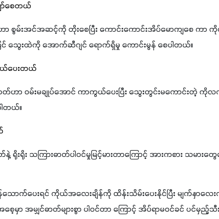
်ပျော်စေတယ်
်ဟာ စွမ်းအင်အဆင့်ကို တိုးစေပြီး ကောင်းကောင်းအိပ်မောကျစေ ကာ ကိုယ်
် သွေးထဲကို အောက်ဆီဂျင် ရောက်ရှိမှု ကောင်းမွန် စေပါတယ်။
ကွယ်ပေးတယ်
ှင်ဓာတ်ဟာ ဝမ်းမချုပ်အောင် ကာကွယ်ပေးပြီး သွေးတွင်းမကောင်းတဲ့ ကို
ပါတယ်။
် 
ြိတ်နဲ့ ရိုးရိုး သကြားဓာတ်ပါဝင်မှုမြင့်မားတာကြောင့် အားကစား သမားတွေ
 
မှန်သောက်ပေးရင် ကိုယ်အလေးချိန်ကို ထိန်းသိမ်းပေးနိုင်ပြီး မျက်နှာလေးကိ
အစေ့မှာ အမျှင်ဓာတ်များစွာ ပါဝင်တာ ကြောင့် အိပ်ရာမဝင်ခင် ပင်မှည့်