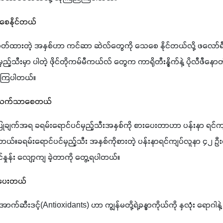
ေနိုင်တယ်
ုတ်ထားတဲ့ အနှစ်ဟာ ကင်ဆာ ဆဲလ်တွေကို သေစေ နိုင်တယ်လို့ ဖလော်ရ
ည့်သီးမှာ ပါတဲ့ ဖိုင်တိုကမ်မီကယ်လ် တွေက ကာရိုတီးနွိုက်နဲ့ ပိုလီဖီနောတ
ှိကြပါတယ်။
ို သက်သာစေတယ်
ျက်အရ ခရမ်းရောင်ပင်မှည့်သီးအနှစ်ကို စားပေးတာဟာ ပန်းနာ ရင်က
်။ခရမ်းရောင်ပင်မှည့်သီး အနှစ်ကိုစားတဲ့ ပန်းနာရင်ကျပ်လူနာ ၄၂ ဦးက
ုင်နှုန်း လျော့ကျ ခဲ့တာကို တွေ့ရပါတယ်။
်ပေးတယ်
ောက်ဆီးဒင့်(Antioxidants) ဟာ ကျွန်မတို့ရဲ့ခန္ဓာကိုယ်ကို နှလုံး ရောဂ