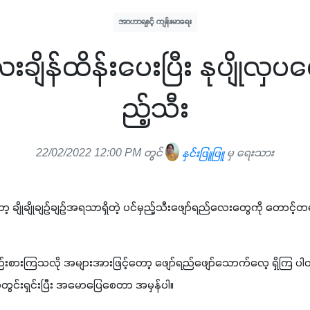
အာဟာရနှင့် ကျန်းမာရေး
ျိန်ထိန်းပေးပြီး နုပျိုလှပစ
ည့်သီး
22/02/2022 12:00 PM တွင်
နှင်းဖြူဖြူ
မှ ရေးသား
ာ့ ချိုချိုချဉ်ချဉ်အရသာရှိတဲ့ ပင်မှည့်သီးဖျော်ရည်လေးတွေကို တောင့
းလည်းစားကြသလို အများအားဖြင့်တော့ ဖျော်ရည်ဖျော်သောက်လေ့ ရှိကြ 
မို့ ခံတွင်းရှင်းပြီး အမောပြေစေတာ အမှန်ပါ။ 