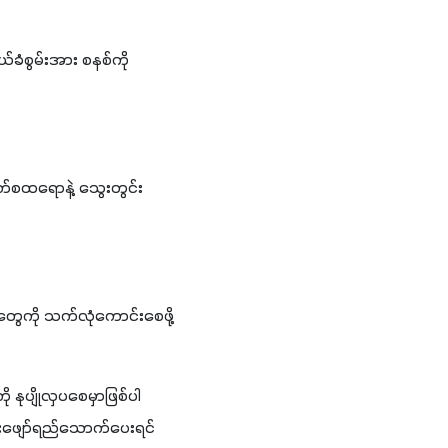
ခံစွမ်းအား စနစ်ကို 
လက်စထရောနဲ့ သွေးတွင်း
တွေကို သက်လုံကောင်းစေဖို့ 
ု နုပျိုလှပစေမှာဖြစ်ပါ
သီးဖျော်ရည်သောက်ပေးရင် 