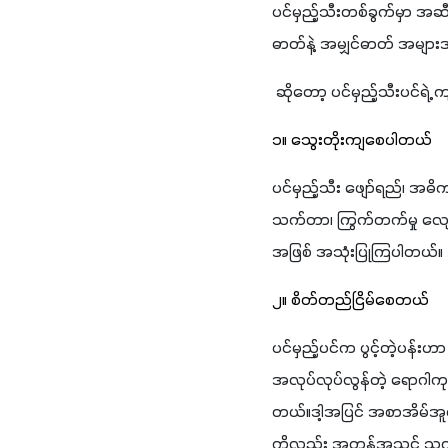
ပင်မှည့်သီးတစ်ခွက်မှာ အဆီ
ဓာတ်နဲ့ အမျှင်ဓာတ် အမျာ
 ဆိုတော့ ပင်မှည့်သီးပင်ရဲ
၁။ သွေးတိုးကျစေပါတယ်
ပင်မှည့်သီး ဖျော်ရည်၊ အဓိ
သက်တာ၊ ကြွက်တက်မှု လျော့
အဖြစ် အသုံးပြုကြပါတယ်။
၂။ စိတ်တည်ငြိမ်စေတယ်
ပင်မှည့်ပင်က ပွင့်တဲ့ပန်း
အလုပ်လုပ်လွန်တဲ့ ရောဂါကု
တယ်။ဒါ့အပြင် အစာအိမ်အူလမ
ကိုလည်း အတန်အသင့် သက