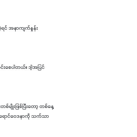
့ရင် အနာကျက်နှုန်း 
င်းစေပါတယ်။ ဒါ့အပြင် 
စ်မျိုးဖြစ်ပြီးတော့ တစ်နေ့
စ်ရောင်ဝေဒနာကို သက်သာ