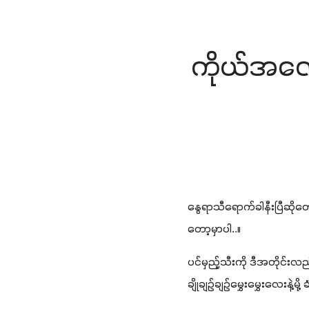
ကိုယ်အလေးခ
နွေရာသီရောက်ခါနီးပြီဆိုတေ
တော့မှာပါ..။ 
ပင်မှည့်သီးကို ဒီအတိုင်
ချိုချဉ်ချဉ်မွှေးမွှေးလေးနဲ့