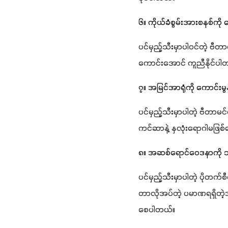
၆။ ကိုယ်ခံစွမ်းအားစနစ်ကို
ပင်မှည့်သီးမှာပါဝင်တဲ့ ဗီတ
ကောင်းအောင် ကူညီနိုင်ပါ
၇။ အမြင်အာရုံကို ကောင်း
ပင်မှည့်သီးမှာပါတဲ့ ဗီတာမ
ကင်ဆာနဲ့ နှလုံးရောဂါမဖြစ
၈။ အဆစ်ရောင်ဝေဒနာကိ
ပင်မှည့်သီးမှာပါတဲ့ ပိုတက
တာလိုအပ်တဲ့ ပမာဏရရှိတဲ
စေပါတယ်။