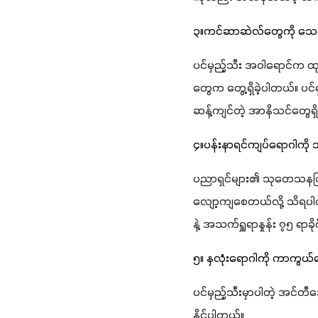
၃။ကင်ဆာဆဲလ်တွေကို သေစ
ပင်မှည့်သီး အဝါရောင်က ထ
တွေက တွေ့ရှိခဲ့ပါတယ်။ ပင်မှ
ဆန့်ကျင်တဲ့ အာနိသင်တွေရ
၄။ပန်းနာရင်ကျပ်ရောဂါက
ပညာရှင်များ၏ သုတေသနပြုခ
လျော့ကျစေတယ်လို့ သိရပါတယ
နဲ့ အသက်ရှူရာနှုန်း ၇၅ ရာခိ
၅။ နှလုံးရောဂါကို ကာကွယ
ပင်မှည့်သီးမှာပါတဲ့ အင်တီအ
နိုင်ပါတယ်။