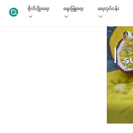
စိုက်ပျိုးရေး
မွေးမြူရေး
ရေလုပ်ငန်း