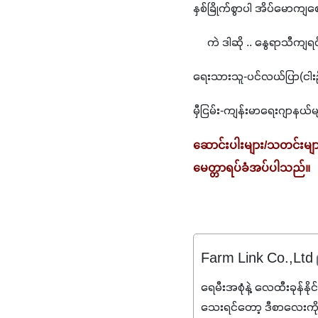
နှစ်ခြိုက်စွာပါ အိပ်မောကျစ
     ကဲ ဒါဆို .. နွေရာသီက
ရေးသားသူ-ပင်လယ်ပြာ(ငါးဦ
မှီငြမ်း-ကျန်းမာရေးဂျာနယ်မ
ဆောင်းပါးများ/သတင်းမျာ
မေတ္တာရပ်ခံအပ်ပါသည်။
Farm Link Co.,Ltd
ရေမီးအစုံနဲ့ လေထီးခုန်နို
သေးရင်တော့ ဒီစာလေးကို