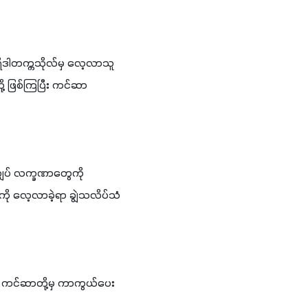
ီဒါတက္ကသိုလ်မှ လေ့လာသူ
ို့ ဖြစ်ကြပြီး ကင်ဆာ
ျပ် လက္ခဏာတွေကို 
ို လေ့လာခဲ့ရာ ချွဲသလိပ်သံ
ါနဲ့ ကင်ဆာတို့မှ ကာကွယ်ပေး