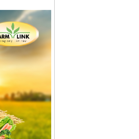
ကျေးဇူးတွေအနေနဲ့ကတော့
စိမ်းလန်းသန်စွမ်းပြီး အစာ
ီးမြန်စေပါတယ်။
်မာလာအောင် အားပေးပါ
ယ်။ လုံလောက်တဲ့
ည်အသွေး၊ အရွယ်အစားနဲ့
ါင်းစပ်ထားတဲ့အတွက်
ခြင်းအပါအဝင်
်းရွက်နဲ့ ဥယျာဉ်ခြံသီးနှံ
ော် အရွေးမမှားတာသေချာပြီ