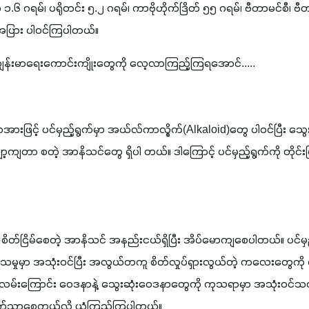
 ၁.၆ ဂရမ်၊ ပရိုတင်း ၅.၂ ဂရမ်၊ ကာဗိုဟိုက်ဒြိတ် ၅၅ ဂရမ်၊ ဗီတာမင်စီ၊ 
းအပြား ပါဝင်ကြပါတယ်။
့ ကျန်းမာရေးကောင်းကျိုးတွေကို လေ့လာကြည့်ကြရအောင်.....
ကအားဖြင့် ပင်မှည့်ရွက်မှာ အယ်လ်ကာလွိုက်(Alkaloid)တွေ ပါဝင်ပြီး သွေ
ကျတာ စတဲ့ အာနိသင်တွေ ရှိပါ တယ်။ ဒါကြောင့် ပင်မှည့်ရွက်ကို တိုင်း
ဟာ စိတ်ငြိမ်စေတဲ့ အာနိသင် အနည်းငယ်ရှိပြီး အိပ်မောကျစေပါတယ်။ ပင်မှ
သမှုမှာ အသုံးဝင်ပြီး အလွယ်တကူ စိတ်လှုပ်ရှားလွယ်တဲ့ ကလေးတွေကို က
်းကြောင်း ဝေဒနာနဲ့ သွေးဆုံးဝေဒနာတွေကို ကုသရာမှာ အသုံးဝင်သလို 
်သာစေတယ်လို့ ယုံကြည်ကြပါတယ်။