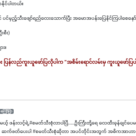
ေနိုင်ပါတယ်။
ျရင် ပင်မှည့်သီးဖျော်ရည်လေးသောက်ပြီး အမောအပန်းပြေနိုင်ကြပါစေနော်
းစီး)
ျား။
း ပြန်လည်ကူးယူဖော်ပြလိုပါက "အစိမ်းရောင်လမ်းမှ ကူးယူဖော်ပြ
ကြော်ငြာ
င်မယ့် ဖန်းလင့်ရဲ့ #စမတ်သီးစုံလာပါပြီ.....ဦးကြီးတို့ရေ ‌လေထီးခုန်ချင်ပေ
 ဆက်ဖတ်‌ပေးပါ #စမတ်သီးစုံဆိုတာ အပင်တိုင်းအတွက် အဓိကအာဟာရN