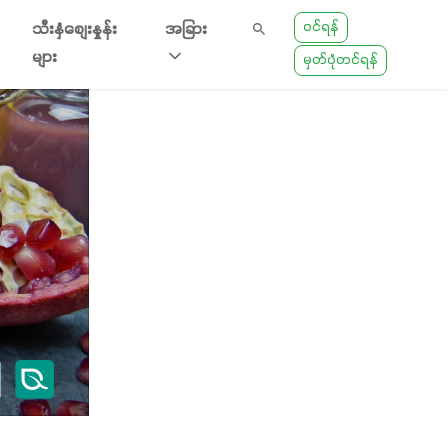
ဝင်ရန်
သီးနှံစျေးနှုန်း
အခြား
များ
မှတ်ပုံတင်ရန်