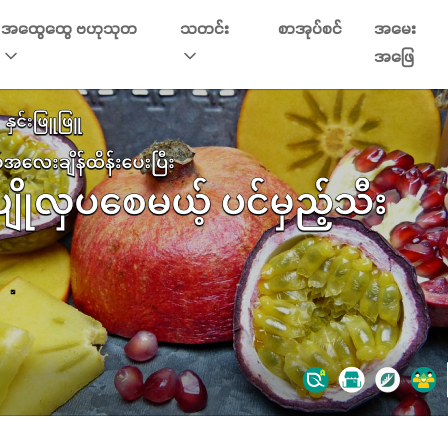
အထွေထွေ ဗဟုသုတ
သတင်း
စာအုပ်စင်
အမေး
အဖြေ