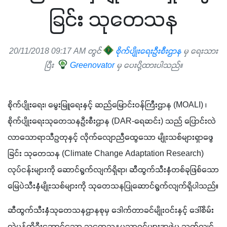
ခြင်း သုတေသန
20/11/2018 09:17 AM တွင်
စိုက်ပျိုးရေးဦးစီးဌာန
မှ ရေးသား
ပြီး
Greenovator
မှ ပေးပို့ထားပါသည်။
စိုက်ပျိုးရေး၊ မွေးမြူရေးနှင့် ဆည်မြောင်းဝန်ကြီးဌာန (MOALI) ၊ 
စိုက်ပျိုးရေးသုတေသနဦးစီးဌာန (DAR-ရေဆင်း) သည် ပြောင်းလဲ
လာသောရာသီဥတုနှင့် လိုက်လျောညီထွေသော မျိုးသစ်များရှာဖွေ
ခြင်း သုတေသန (Climate Change Adaptation Research) 
လုပ်ငန်းများကို ဆောင်ရွက်လျက်ရှိရာ၊ ဆီထွက်သီးနှံတစ်ခုဖြစ်သော 
မြေပဲသီးနှံမျိုးသစ်များကို သုတေသနပြုဆောင်ရွက်လျက်ရှိပါသည်။
ဆီထွက်သီးနှံသုတေသနဌာနစုမှ ဒေါက်တာခင်မျိုးဝင်းနှင့် ဒေါ်စိမ်း