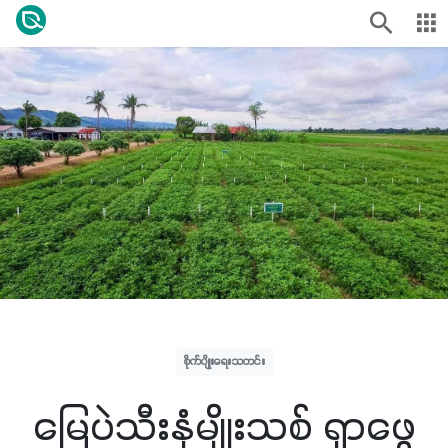
စိုက်ပျိုးရေးသတင်း
မြေပဲသီးနှံမျိုးသစ် ရှာဖွေ