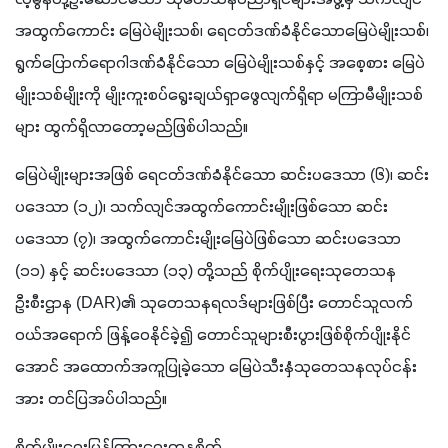
လဲ့မွန်တို့ဦးဆောင်သော သုတေသနပညာရှင်များအဖွဲ့မှ သက်လျင်
အထွက်ကောင်း မြေပဲမျိုးသစ်၊ ရေငတ်ဒဏ်ခံနိုင်သောမြေပဲမျိုးသစ်၊ 
ရွက်ပြောက်ရောဂါဒဏ်ခံနိုင်သော မြေပဲမျိုးသစ်နှင့် အစေ့စား မြေပဲ
မျိုးသစ်မျိုးကို မျိုးကူးစပ်ရွေးချယ်ရှာဖွေလျက်ရှိရာ မကြာမီမျိုးသစ်
များ ထွက်ရှိလာတော့မည်ဖြစ်ပါသည်။ 
မြေပဲမျိုးများအဖြစ် ရေငတ်ဒဏ်ခံနိုင်သော ဆင်းပဒေသာ (၆)၊ ဆင်း
ပဒေသာ (၁၂)၊ သက်လျင်အထွက်ကောင်းမျိုးဖြစ်သော ဆင်း
ပဒေသာ (၇)၊ အထွက်ကောင်းမျိုးမြေပဲဖြစ်သော ဆင်းပဒေသာ 
(၁၁) နှင့် ဆင်းပဒေသာ (၁၃) တို့သည် စိုက်ပျိုးရေးသုတေသန
ဦးစီးဌာန (DAR)၏ သုတေသနရလဒ်များဖြစ်ပြီး တောင်သူလက်
ဝယ်အရောက် ဖြန့်ဝေနိုင်ခဲ့၍ တောင်သူများစီးပွားဖြစ်စိုက်ပျိုးနိုင်
အောင် အထောက်အကူပြုခဲ့သော မြေပဲသီးနှံသုတေသနလုပ်ငန်း
အား တင်ပြအပ်ပါသည်။