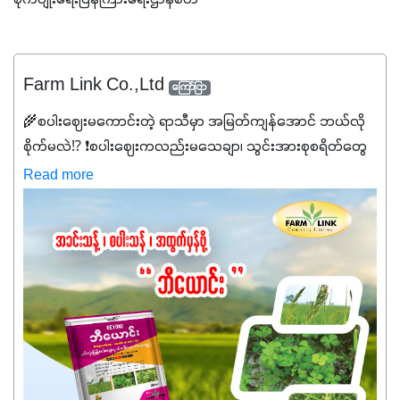
စိုက်ပျိုးရေးပြန်ကြားရေးဌာနစိတ်
Farm Link Co.,Ltd
ကြော်ငြာ
🌾စပါးဈေးမကောင်းတဲ့ ရာသီမှာ အမြတ်ကျန်အောင် ဘယ်လို
စိုက်မလဲ⁉️ ❗စပါးဈေးကလည်းမသေချာ၊ သွင်းအားစုစရိတ်တွေ
ကလည်း တက်နေတဲ့ဒီလိုအချိန်မှာ သွင်းအားစုဖိုးကို လျှော့ချပြီး
Read more
အထွက်နှုန်းကို ထိန်းထားနိုင်မှ ဦးကြီးတို့ အဆင်ပြေမှာနော် ✔️ဒါ
ကြောင့် ကိုယ်သုံးသမျှ ကိုယ့်အတွက်အကျိုးရစေမယ့်
အရည်အသွေးစိတ်ချရတဲ့ သွင်းအားစုပစ္စည်းတွေကိုပဲ ရွေးချယ်
သုံးသင့်ပါတယ်။