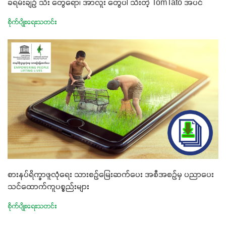
ခရမ်းချဉ် သီး တွေရော၊ အာလူး တွေပါ သီးတဲ့ TomTato အပင်
စိုက်ပျိုးရေးသတင်း
စားနပ်ရိက္ခာဖူလုံရေး သားစဉ်မြေးဆက်ပေး အစီအစဉ်မှ ပညာပေး
သင်ထောက်ကူပစ္စည်းများ
စိုက်ပျိုးရေးသတင်း