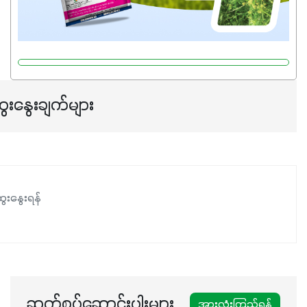
ေးနွေးချက်များ
ေးနွေးရန်
ဆက်စပ်ဆောင်းပါးများ
အားလုံးကြည့်ရန်