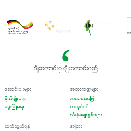
မျိုးကောင်းမှ ပျိုးကောင်းမည်
ဆောင်းပါးများ
အထူးကဏ္ဍများ
စိုက်ပျိုးရေး
အမေးအဖြေ
မွေးမြူရေး
စာအုပ်စင်
သီးနှံစျေးနှုန်းများ
ဆက်သွယ်ရန်
အခြား