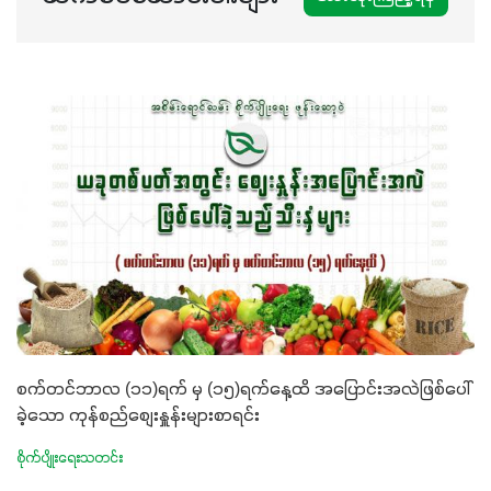
စက်တင်ဘာလ (၁၁)ရက် မှ (၁၅)ရက်နေ့ထိ အပြောင်းအလဲဖြစ်ပေါ်
ခဲ့သော ကုန်စည်စျေးနှူန်းများစာရင်း
စိုက်ပျိုးရေးသတင်း