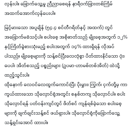
လှန်းပါ။ ခြောက်သွေ့မှု ညီညာစေရန် နာရီဝက်ခြားတစ်ကြိမ် 
အထက်အောက်လှန်ပေးပါ။
မြင့်မားသော အပူချိန် (၅၄.၄ စင်တီဂရိတ်နှင့် အထက်) တွင် 
အခြောက်မခံသင့်ပါ။ စပါးစေ့ အစိုဓာတ်သည် မျိုးစေ့အတွက် ၁၂% 
နှင့်ကြိတ်ခွဲစားသုံးမည့် စပါးအတွက် ၁၄% ထားရှိရန် လိုအပ်
ပါသည်။ မျိုးစေ့များကို သန့်စင်ပြီးလေလုံစွာ ပိတ်ထားနိုင်သော ပုံး၊ 
ပေပါ၊ အိတ်စသည့် ပစ္စည်းများ (ဥပမာ-ဟာမစ်တစ်အိတ်) ထဲသို့ 
ထည့်သွင်းပါ။
ထိုနောက် လေဝင်လေထွက်ကောင်းပြီး ပိုးမွှား၊ ကြွက်၊ ငှက်တို့မှ ကာ
ကွယ်ထားသော သိုလှောင်ရုံအတွင်း စနစ်တကျ သိုလှောင်ပါ။ စပါး
သိုလှောင်ရန် ပတ်ဝန်းကျင်တွင် ဖိတ်စင် ကျန်ရစ်ခဲ့သော စပါးစေ့
များကို ချက်ချင်းသန့်စင် ဖယ်ရှားပါ။ သိုလှောင်ရုံကိုခြောက်သွေ့ 
သန့်ရှင်းအောင် ထားပါ။