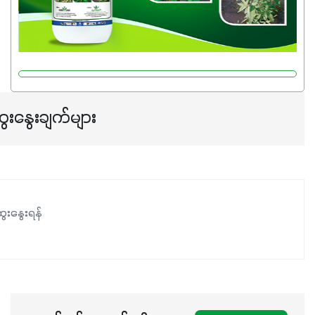
ေးနွေးချက်များ
ေးနွေးရန်