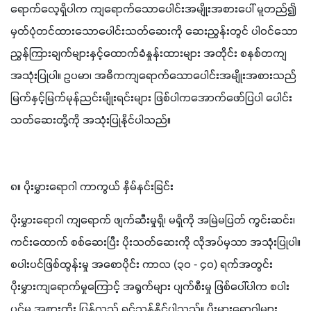
ရောက်လေ့ရှိပါက ကျရောက်သောပေါင်းအမျိုးအစားပေါ် မူတည်၍ 
မှတ်ပုံတင်ထားသောပေါင်းသတ်ဆေးကို ဆေးညွှန်းတွင် ပါဝင်သော 
ညွှန်ကြားချက်များနှင့်ထောက်ခံနှုန်းထားများ အတိုင်း စနစ်တကျ 
အသုံးပြုပါ။ ဥပမာ၊ အဓိကကျရောက်သောပေါင်းအမျိုးအစားသည် 
မြက်နှင့်မြက်မုန်ညင်းမျိုးရင်းများ ဖြစ်ပါကအောက်ဖော်ပြပါ ပေါင်း
သတ်ဆေးတို့ကို အသုံးပြုနိုင်ပါသည်။
၈။ ပိုးမွှားရောဂါ ကာကွယ် နှိမ်နင်းခြင်း
ပိုးမွှားရောဂါ ကျရောက် ဖျက်ဆီးမှုရှိ၊ မရှိကို အမြဲမပြတ် ကွင်းဆင်း၊ 
ကင်းထောက် စစ်ဆေးပြီး ပိုးသတ်ဆေးကို လိုအပ်မှသာ အသုံးပြုပါ။ 
စပါးပင်ဖြစ်ထွန်းမှု အစောပိုင်း ကာလ (၃၀ - ၄၀) ရက်အတွင်း 
ပိုးမွှားကျရောက်မှုကြောင့် အရွက်များ ပျက်စီးမှု ဖြစ်ပေါ်ပါက စပါး
ပင်မှ အစားထိုး ပြန်လည် ရှင်သန်နိုင်ပါသည်။ ပိုးမွှားရောဂါများ 