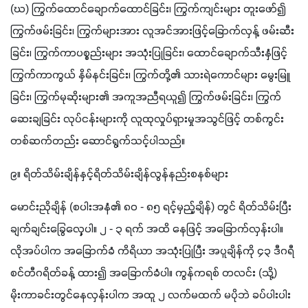
(ဃ) ကြွက်ထောင်ချောက်ထောင်ခြင်း၊ ကြွက်ကျင်းများ တူးဖော်၍ 
ကြွက်ဖမ်းခြင်း၊ ကြွက်များအား လူအင်အားဖြင့်ခြောက်လှန့် ဖမ်းဆီး
ခြင်း၊ ကြွက်ကာပစ္စည်းများ အသုံးပြုခြင်း၊ ထောင်ချောက်သီးနှံဖြင့် 
ကြွက်ကာကွယ် နှိမ်နင်းခြင်း၊ ကြွက်တို့၏ သားရဲကောင်များ မွေးမြူ
ခြင်း၊ ကြွက်မုဆိုးများ၏ အကူအညီရယူ၍ ကြွက်ဖမ်းခြင်း၊ ကြွက်
ဆေးချခြင်း လုပ်ငန်းများကို လူထုလှုပ်ရှားမှုအသွင်ဖြင့် တစ်ကွင်း
တစ်ဆက်တည်း ဆောင်ရွက်သင့်ပါသည်။
၉။ ရိတ်သိမ်းချိန်နှင့်ရိတ်သိမ်းချိန်လွန်နည်းစနစ်များ
မောင်းညိုချိန် (စပါးအနံ၏ ၈၀ - ၈၅ ရင့်မှည့်ချိန်) တွင် ရိတ်သိမ်းပြီး 
ချက်ချင်းခြွေလှေ့ပါ။ ၂ - ၃ ရက် အထိ နေဖြင့် အခြောက်လှန်းပါ။ 
လိုအပ်ပါက အခြောက်ခံ ကိရိယာ အသုံးပြုပြီး အပူချိန်ကို ၄၃ ဒီဂရီ 
စင်တီဂရိတ်ခန့် ထား၍ အခြောက်ခံပါ။ ကွန်ကရစ် တလင်း (သို့) 
မိုးကာခင်းတွင်နေလှန်းပါက အထူ ၂ လက်မထက် မပိုဘဲ ခပ်ပါးပါး