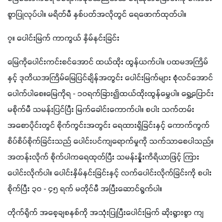
စွာပြုလုပ်ပါ။ မရိတ်မီ နှစ်ပတ်အလိုတွင် ရေဖောက်ထုတ်ပါ။
၇။ ပေါင်းမြက် ကာကွယ် နှိမ်နင်းခြင်း
မြေကိုပေါင်းကင်းစင်အောင် ထယ်ထိုး ထွန်ယက်ပါ။ ပထမအကြိမ်
နှင့် ဒုတိယအကြိမ်မြေပြင်ချိန်အတွင်း ပေါင်းမြက်များ စုံလင်အောင်
ပေါက်ပါစေ။မြေကိုရ - ၁၀ရက်ခြား၍ထယ်ထိုးထွန်မွှေပါ။ ရွှေ့ပြောင်း 
မစိုက်မီ သမန်းပြင်ပြီး မြက်ခေါင်းကောက်ပါ။ စပါး သက်တမ်း 
အစောပိုင်းတွင် စိုက်ကွင်းအတွင်း ရေထားရှိခြင်းနှင့် ကောက်ကွက်
စိပ်စိပ်စိုက်ခြင်းသည် ပေါင်းပင်ကျရောက်မှုကို သက်သာစေပါသည်။ 
အတန်းလိုက် စိုက်ပါကရေထုတ်ပြီး သမန်းနှိုးကိရိယာဖြင့် ကြား
ပေါင်းလိုက်ပါ။ ပေါင်းနှိမ်နင်းခြင်းနှင့် လက်ပေါင်းလိုက်ခြင်းကို စပါး
စိုက်ပြီး ၃၀ - ၄၅ ရက် မတိုင်မီ အပြီးဆောင်ရွက်ပါ။
တိုက်ရိုက် အစေ့ချစနစ်ကို အသုံးပြုပြီးပေါင်းမြက် ဆိုးရွားစွာ ကျ