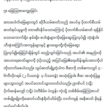
၅။ မြေသြဇာကျွေးခြင်း
ဆားပေါက်မြေများတွင် ဆိုဒီယမ်ဓာတ်သည် အပင်မှ ပိုတက်စီယမ်
ဓာတ်စုပ်ယူမှုကို တားဆီးနိုင်သောကြောင့် ပိုတက်စီယမ်ဓာတ် ရရှိနိုင်
သောကောက်ရိုး၊ နှမ်းရိုး၊ စပါးခွံများကိုမြေဆွေးပြုလုပ်၍ သုံးစွဲပါ။ 
သီးနှံအကြွင်းအကျန်များနှင့် နွားချေးတို့ကိုမြေဆွေး 
ပြုလုပ်၍မြေပြင်ချိန်တွင် ထည့်သွင်းခြင်းသည် အပင်၏ အနည်းလို 
အာဟာရဓာတ်များကို ပံ့ပိုးသည့် အပြင်မြေ၏ရေထိန်းစွမ်းအားကိုပါ 
တိုးတက်စေပါသည်။ သွပ်ဓာတ်ချို့တဲ့ပါက ဇီဖာကို တစ်ဧကလျှင် ၄ - 
၆ကီလိုဂရမ် (၂ ပိဿာခွဲ- ၃ ပိဿာခွဲ) အသုံးပြုပါ။ ဇီဖာ အသုံးပြုမှု
များသွားလျှင် အပင်လောင်သွားတတ်ပါသည်။ ဉာဏ်ပင် (သို့) 
ပိုက်ဆန်လျှော် (သို့) ပဲတီစိမ်း၊ ပဲလွန်း ကဲ့သို့ သစ်စိမ်းမြေသြဇာပင် 
တစ်မျိုးမျိုးကိုဆောင်းသီးနှံရိတ်သိမ်းပြီး လက်ကျန် အစိုဓာတ် မှီရန် 
ချက်ချင်းစိုက်ပါ။