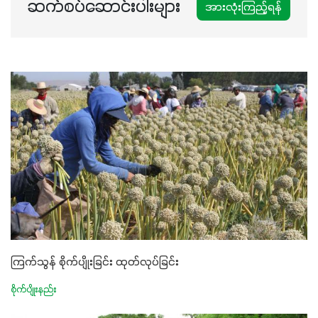
ဆက်စပ်ဆောင်းပါးများ
အားလုံးကြည့်ရန်
ကြက်သွန် စိုက်ပျိုးခြင်း ထုတ်လုပ်ခြင်း
စိုက်ပျိုးနည်း