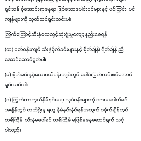
ရှင်သန် ခိုအောင်းရာနေရာ ဖြစ်သောပေါင်းပင်များနှင့် ပင်ကြွင်း၊ ပင်
ကျန်များကို သုတ်သင်ရှင်းလင်းပါ။
ကြွက်ကြောင့်သီးနှံလေလွင့်ဆုံးရှုံးမှုလျော့နည်းစေရန်
(က) ပတ်ဝန်းကျင် သီးနှံစိုက်ခင်းများနှင့် စိုက်ချိန်၊ ရိတ်ချိန် ညီ
အောင်ဆောင်ရွက်ပါ။
(ခ) စိုက်ခင်းနှင့်ဘေးပတ်ဝန်းကျင်တွင် ပေါင်းမြက်ကင်းစင်အောင် 
ရှင်းလင်းပါ။
(ဂ) ကြွက်ကာကွယ်နှိမ်နင်းရေး လုပ်ငန်းများကို သားမပေါက်ခင် 
အချိန်တွင် လက်ဦးမှု ရယူ နှိမ်နင်းနိုင်ရန်အတွက် စစိုက်ချိန်တွင် 
တစ်ကြိမ်၊ သီးနှံမပေါ်ခင် တစ်ကြိမ် မဖြစ်မနေဆောင်ရွက် သင့်
ပါသည်။