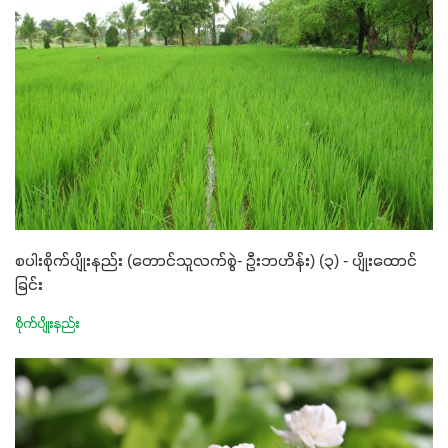
စပါးစိုက်ပျိုးနည်း (တောင်သူလက်စွဲ- ဦးဘဟိန်း) (၃) - ပျိုးထောင်
ခြင်း
စိုက်ပျိုးနည်း