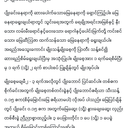
ပျိုးခင်းနေရာကို ဆားပေါက်သောမြေနေရာကို ရှောင်ကြဉ်ပါ။ မြေ
နေရာရွေးချယ်ရာတွင် သွင်းရေအတွက် ရေချိုအရင်းအမြစ်နှင့် နီး
သော၊ လမ်းမီးရောင်နှင့်ဝေးသော၊ ရောဂါနှင့်ပေါင်းမြက်တို့ ကင်းစင်
သော၊ မြေဆီသြဇာ ထက်သန်သော မြေနေရာကို ရွေးချယ်ပါ။ 
အရည်အသွေးကောင်း မျိုးသန့်မျိုးစေ့ကို ပြာတီး သန့်စင်၍ 
ဆားရည်စိမ်ရွေးချယ်ပြီးမှ အသုံးပြုပါ။ မျိုးစေ့အား ၁ ရက်ရေစိမ်ပြီး
မှ ၁ ရက် (သို့) ၂ ရက် စာပါးစပ် ပြူချိန်တွင် မျိုးအုပ်ပါ။
မျိုးစေ့မချမီ၂ - ၃ ရက်အလိုတွင် ပျိုးဘောင် ပြင်ဆင်ပါ။ တစ်ဧက 
စိုက်ခင်းအတွက် မျိုးစေ့တစ်တင်းခွဲနှင့် ပျိုးဘောင်ဧရိယာ သီးသန့် 
၀.၁၅ ဧက(စိမ့်မြောင်းမြေ ဧရိယာမပါ) လိုအပ် ပါသည်။ မြေပြင်ချိန်
တွင် ပျိုးခင်း ၀.၁၅ ဧက အတွက်မြေဆွေး (သို့) နွားချေးဆွေး လှည်း
တစ်စီးခွဲ ညီညာစွာထည့်ပါ။ ၃ ပေခြားတိုင်း ၁ ပေ (သို့) ၁ ပေခွဲ 
အကျယ် စိမ့်မြောင်းတစ်ကြောင်းဖော်ပါ။