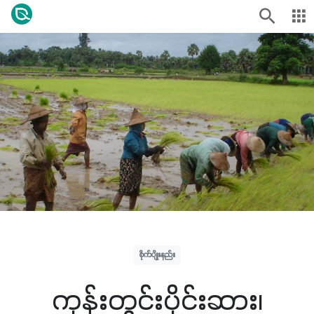
စိုက်ပျိုးနည်း
ကုန်းတွင်းပိုင်းဆား၊