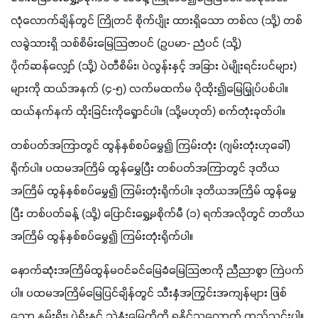
လုံလောက်ချိန်တွင် ကြိုတင် စိုက်ပျိုး ထားရှိသော တစ်လ (သို့) တစ်
လခွဲသားရှိ သစ်စိမ်းမြေသြဇာပင် (ဥပမာ- ညံပင် (သို့) 
ပိုက်ဆန်လျှော် (သို့) ပဲတီစိမ်း၊ ပဲလွန်းနှင့် အခြား ပဲမျိုးရင်းပင်များ) 
များကို ထယ်အနက် (၄-၅) လက်မထက်မ ပိုထိုး၍မြေမြှုပ်ပစ်ပါ။ 
ထယ်နက်နက် ထိုးခြင်းကိုရှေုာင်ပါ။ (သို့မဟုတ်) စက်တုံးခုတ်ပါ။
တစ်ပတ်အကြာတွင် ထွန်နှစ်စပ်မွှေ၍ ကြမ်းတုံး (ဂျမ်းတုံးဟုခေါ်) 
ရိုက်ပါ။ ပထမအကြိမ် ထွန်မွှေပြီး တစ်ပတ်အကြာတွင် ဒုတိယ
အကြိမ် ထွန်နှစ်စပ်မွှေ၍ ကြမ်းတုံးရိုက်ပါ။ ဒုတိယအကြိမ် ထွန်မွှေ
ပြီး တစ်ပတ်ခန့် (သို့) ပြောင်းရွှေ့မစိုက်မီ (၁) ရက်အလိုတွင် တတိယ
အကြိမ် ထွန်နှစ်စပ်မွှေ၍ ကြမ်းတုံးရိုက်ပါ။
နောက်ဆုံးအကြိမ်ထွန်မဝင်ခင်မြေခံမြေသြဇာကို ညီညာစွာ ကြဲပက်
ပါ။ ပထမအကြိမ်မြေပြင်ချိန်တွင် သီးနှံအကြွင်းအကျန်များ ဖြစ်
သော နှမ်းရိုး၊ ပဲရိုးနှင့် သဲနုံးမြေတို့ကို ရနိုင်သလောက် ထည့်သွင်းပါ။