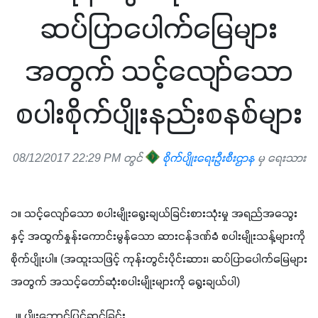
ဆပ်ပြာပေါက်မြေများ
အတွက် သင့်လျော်သော
စပါးစိုက်ပျိုးနည်းစနစ်များ
08/12/2017 22:29 PM တွင်
စိုက်ပျိုးရေးဦးစီးဌာန
မှ ရေးသား
၁။ သင့်လျော်သော စပါးမျိုးရွေးချယ်ခြင်းစားသုံးမှု အရည်အသွေး
နှင့် အထွက်နှုန်းကောင်းမွန်သော ဆားငန်ဒဏ်ခံ စပါးမျိုးသန့်များကို 
စိုက်ပျိုးပါ။ (အထူးသဖြင့် ကုန်းတွင်းပိုင်းဆား၊ ဆပ်ပြာပေါက်မြေများ
အတွက် အသင့်တော်ဆုံးစပါးမျိုးများကို ရွေးချယ်ပါ)
၂။ ပျိုးဘောင်ပြင်ဆင်ခြင်း