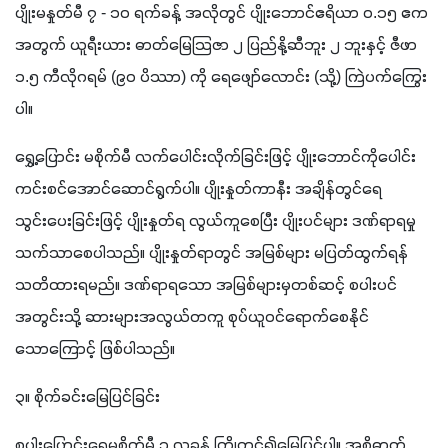
ပျိုးမနှုတ်မီ ၇ - ၁၀ ရက်ခန့် အလိုတွင် ပျိုးဘောင်ဧရိယာ ၀.၁၅ ဧက 
အတွက် ယူရီးယား ဓာတ်မြေသြဇာ ၂ ပြည်နို့ဆီဘူး ၂ ဘူးနှင့် ဇီဖာ 
၁.၅ ကီလိုဂရမ် (၉၀ ပိဿာ) ကို ရေဖျော်လောင်း (သို့) ကြဲပက်ကြွေး
ပါ။
ရွှေ့ပြောင်း မစိုက်မီ လက်ပေါင်းလိုက်ခြင်းဖြင့် ပျိုးဘောင်ကိုပေါင်း
ကင်းစင်အောင်ဆောင်ရွက်ပါ။ ပျိုးနှုတ်ကာနီး အချိန်တွင်ရေ
သွင်းပေးခြင်းဖြင့် ပျိုးနှုတ်ရ လွယ်ကူစေပြီး ပျိုးပင်များ ဒဏ်ရာရမှု 
သက်သာစေပါသည်။ ပျိုးနှုတ်ရာတွင် အမြစ်များ မပြတ်ထွက်ရန် 
သတိထားရမည်။ ဒဏ်ရာရသော အမြစ်များမှတစ်ဆင့် စပါးပင်
အတွင်းသို့ ဆားများအလွယ်တကူ စုပ်ယူဝင်ရောက်စေနိုင်
သောကြောင့် ဖြစ်ပါသည်။
၃။ စိုက်ခင်းမြေပြင်ခြင်း
စပါးပြောင်းရွှေ့မစိုက်မီ ၁ လခန့် ကြိုတင်၍မြေပြင်ပါ။ အစိုဓာတ် 