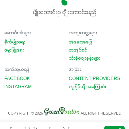
မျိုးကောင်းမှ ပျိုးကောင်းမည်
ဆောင်းပါးများ
အထူးကဏ္ဍများ
စိုက်ပျိုးရေး
အမေးအဖြေ
မွေးမြူရေး
စာအုပ်စင်
သီးနှံစျေးနှုန်းများ
ဆက်သွယ်ရန်
အခြား
FACEBOOK
CONTENT PROVIDERS
INSTAGRAM
ကျွန်ုပ်တို့ အကြောင်း
COPYRIGHT © 2026
ALL RIGHT RESERVED