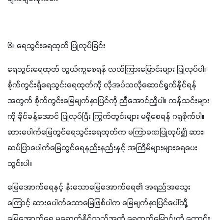
၆။ ရေသွင်းရေထုတ် ပြုလုပ်ခြင်း
ရေသွင်းရေထုတ် လွယ်ကူစေရန် လယ်ကြားမြောင်းများ ပြုလုပ်ပါ။ 
စိုက်ကွင်းရှိရေသွင်းရေထုတ်ကို လိုအပ်သလိုဆောင်ရွက်နိုင်ရန်
အတွက် စိုက်ကွင်းမြေမျက်နှာပြင်ကို ညီအောင်ညှိပါ။ ကန်သင်းများ
ကို ခိုင်ခန့်အောင် ပြုလုပ်ပြီး ကြွက်တွင်းများ မရှိစေရန် ဂရုစိုက်ပါ။ 
ဆားပေါက်မြေတွင်ရေသွင်းရေထုတ်က မကြာခဏပြုလုပ်၍ ဆား၊ 
ဆပ်ပြာပေါက်မြေတွင်ရေနည်းနည်းနှင့် အကြိမ်များများရေပေး
သွင်းပါ။
မြေအောက်ရေနှင့် နီးသောမြေအောက်ရေ၏ အရည်အသွေး
ကြောင့် ဆားပေါက်သောမြေဖြစ်ပါက မြေမျက်နှာပြင်ပေါ်သို့ 
မြေအောက်ရေ မရောက်နိုင်သည်အထိ ရေထုတ်မြောင်းကို ကောင်း