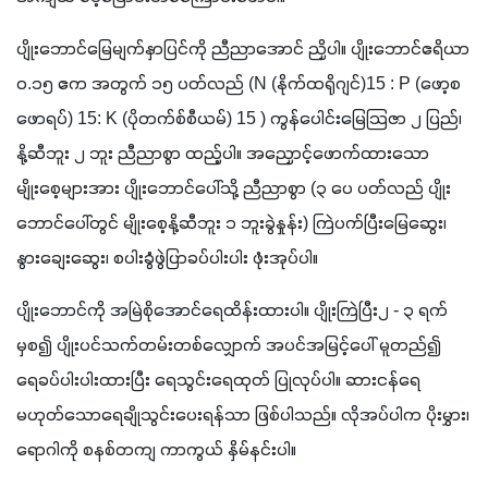
ပျိုးဘောင်မြေမျက်နှာပြင်ကို ညီညာအောင် ညှိပါ။ ပျိုးဘောင်ဧရိယာ 
၀.၁၅ ဧက အတွက် ၁၅ ပတ်လည် (N (နိုက်ထရိုဂျင်)15 : P (ဖော့စ
ဖောရပ်) 15: K (ပိုတက်စ်စီယမ်) 15 ) ကွန်ပေါင်းမြေသြဇာ ၂ ပြည်၊ 
နို့ဆီဘူး ၂ ဘူး ညီညာစွာ ထည့်ပါ။ အညှောင့်ဖောက်ထားသော 
မျိုးစေ့များအား ပျိုးဘောင်ပေါ်သို့ ညီညာစွာ (၃ ပေ ပတ်လည် ပျိုး
ဘောင်ပေါ်တွင် မျိုးစေ့နို့ဆီဘူး ၁ ဘူးခွဲနှုန်း) ကြဲပက်ပြီးမြေဆွေး၊ 
နွားချေးဆွေး၊ စပါးခွံဖွဲပြာခပ်ပါးပါး ဖုံးအုပ်ပါ။
ပျိုးဘောင်ကို အမြဲစိုအောင်ရေထိန်းထားပါ။ ပျိုးကြဲပြီး၂ - ၃ ရက် 
မှစ၍ ပျိုးပင်သက်တမ်းတစ်လျှောက် အပင်အမြင့်ပေါ် မူတည်၍ 
ရေခပ်ပါးပါးထားပြီး ရေသွင်းရေထုတ် ပြုလုပ်ပါ။ ဆားငန်ရေ 
မဟုတ်သောရေချိုသွင်းပေးရန်သာ ဖြစ်ပါသည်။ လိုအပ်ပါက ပိုးမွှား၊ 
ရောဂါကို စနစ်တကျ ကာကွယ် နှိမ်နင်းပါ။