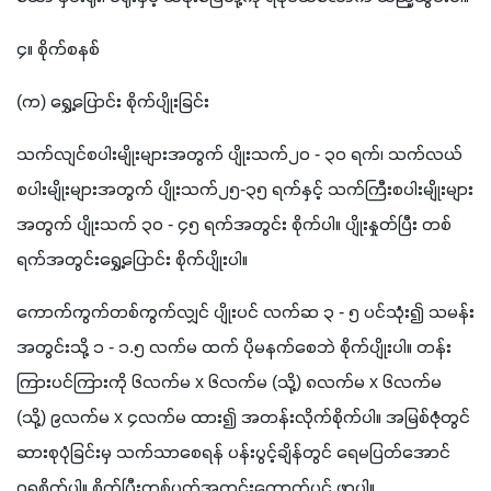
၄။ စိုက်စနစ်
(က) ရွှေ့ပြောင်း စိုက်ပျိုးခြင်း
သက်လျင်စပါးမျိုးများအတွက် ပျိုးသက်၂၀ - ၃၀ ရက်၊ သက်လယ်
စပါးမျိုးများအတွက် ပျိုးသက်၂၅-၃၅ ရက်နှင့် သက်ကြီးစပါးမျိုးများ
အတွက် ပျိုးသက် ၃၀ - ၄၅ ရက်အတွင်း စိုက်ပါ။ ပျိုးနှုတ်ပြီး တစ်
ရက်အတွင်းရွှေ့ပြောင်း စိုက်ပျိုးပါ။
ကောက်ကွက်တစ်ကွက်လျှင် ပျိုးပင် လက်ဆ ၃ - ၅ ပင်သုံး၍ သမန်း
အတွင်းသို့ ၁ - ၁.၅ လက်မ ထက် ပိုမနက်စေဘဲ စိုက်ပျိုးပါ။ တန်း
ကြားပင်ကြားကို ၆လက်မ x ၆လက်မ (သို့) ၈လက်မ x ၆လက်မ 
(သို့) ၉လက်မ x ၄လက်မ ထား၍ အတန်းလိုက်စိုက်ပါ။ အမြစ်ဇုံတွင် 
ဆားစုပုံခြင်းမှ သက်သာစေရန် ပန်းပွင့်ချိန်တွင် ရေမပြတ်အောင် 
ဂရုစိုက်ပါ။ စိုက်ပြီးတစ်ပတ်အတွင်းကောက်ပင် ဖာပါ။