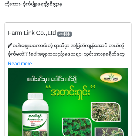
ကိုးကား- စိုက်ပျိုးရေးဦးစီးဌာန
Farm Link Co.,Ltd
ကြော်ငြာ
🌾စပါးဈေးမကောင်းတဲ့ ရာသီမှာ အမြတ်ကျန်အောင် ဘယ်လို
စိုက်မလဲ⁉️ ❗စပါးဈေးကလည်းမသေချာ၊ သွင်းအားစုစရိတ်တွေ
ကလည်း တက်နေတဲ့ဒီလိုအချိန်မှာ သွင်းအားစုဖိုးကို လျှော့ချပြီး
Read more
အထွက်နှုန်းကို ထိန်းထားနိုင်မှ ဦးကြီးတို့ အဆင်ပြေမှာနော် ✔️ဒါ
ကြောင့် ကိုယ်သုံးသမျှ ကိုယ့်အတွက်အကျိုးရစေမယ့်
အရည်အသွေးစိတ်ချရတဲ့ သွင်းအားစုပစ္စည်းတွေကိုပဲ ရွေးချယ်
သုံးသင့်ပါတယ်။