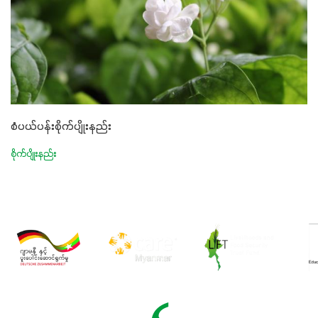
စံပယ်ပန်းစိုက်ပျိုးနည်း
စိုက်ပျိုးနည်း