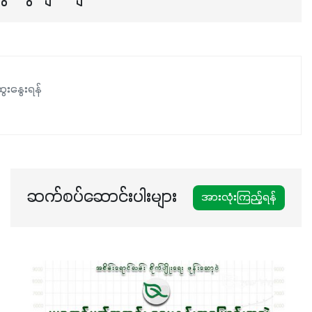
ဖြစ်ပါတယ်။ ဟူးမစ်အက်စစ်ပါဝင်ပေါင်းစပ်ထားတဲ့အတွက်
အာဟာရဓာတ်စုပ်ယူမှုကောင်းမွန်လာခြင်း၊မြေဆီလွှာဖွဲ့စည်းပုံ
နှင့်ရေထိန်းနိုင်စွမ်းအားကောင်းလာခြင်းအပါအဝင်
အကျိုးကျေးဇူးများစွာကိုရရှိစေမှာဖြစ်ပါတယ်။ စပါးအပါအဝင်
နှံစားသီးနှံများ၊ပဲအမျိုးမျိုး၊ဟင်းသီးဟင်းရွက်နဲ့ ဥယျာဉ်ခြံသီးနှံ
ေးနွေးရန်
အားလုံးမှာ အသုံးပြုနိုင်တယ်ဆိုတော့ တစ်မျိုးတည်းနဲ့ အားလုံး
ပါဖက်(perfect)မယ့် စမတ်သီးစုံနော် အရွေးမမှားတာသေချာပြီ
မလို့ အတွေးမများဘဲ သီးနှံတိုင်းကြီးထွားအောင် ဖန်းလင့်ရဲ့ #စ
မတ်သီးစုံကို သုံးကြပါစို့....
ဆက်စပ်ဆောင်းပါးများ
အားလုံးကြည့်ရန်