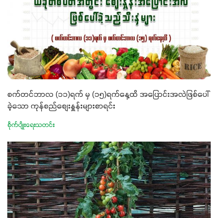
စက်တင်ဘာလ (၁၁)ရက် မှ (၁၅)ရက်နေ့ထိ အပြောင်းအလဲဖြစ်ပေါ်
ခဲ့သော ကုန်စည်စျေးနှူန်းများစာရင်း
စိုက်ပျိုးရေးသတင်း