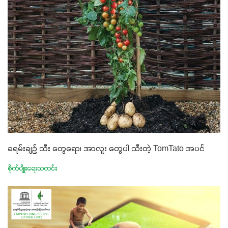
ခရမ်းချဉ် သီး တွေရော၊ အာလူး တွေပါ သီးတဲ့ TomTato အပင်
စိုက်ပျိုးရေးသတင်း