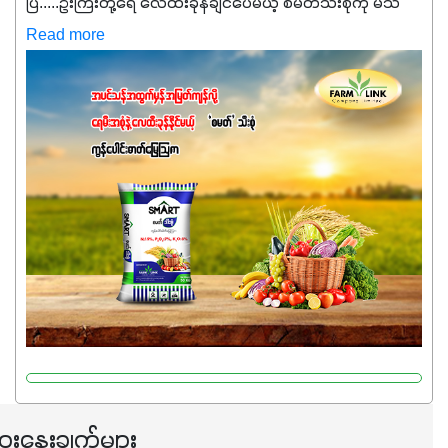
ပြီ.....ဦးကြီးတို့ရေ ‌လေထီးခုန်ချင်ပေမယ့် စမတ်သီးစုံကို မသိ
သေးရင်တော့ ဒီစာလေးကို ဆက်ဖတ်‌ပေးပါ #စမတ်သီးစုံဆိုတာ
Read more
အပင်တိုင်းအတွက် အဓိကအာဟာရNPK (19:7:8)နဲ့ #ဟူးမစ်
အက်စစ်တို့ အချိုးကျ ပေါင်းစပ်ထားတဲ့ ကွန်ပေါင်း
ဓာတ်မြေဩဇာဖြစ်ပါတယ်။ အဓိကအကျိုးကျေးဇူးတွေအနေနဲ့
ကတော့ နိုက်ထရိုဂျင် 19%ပါဝင်တဲ့အတွက် ကလိုရိုဖီးလ်ဖွဲ့စည်း
မှုကို အားပေးကာ သီးနှံပင်များ၏အရွက်များစိမ်းလန်းသန်စွမ်း
ပြီး အစာချက်လုပ်မှုအားကောင်းစေပါတယ်။ အပင်၏ပင်ပိုင်း
ကြီးထွားမှုကို တိုးမြင့်စေကာ အပင်သန်၍ အကြီးမြန်စေပါတယ်။
သင့်တော်တဲ့ Phosphorus 7%ပါဝင်မှုကြောင့် အပင်ရဲ့ အမြစ်
ဖွဲ့စည်းတည်ဆောက်မှုကို ပို၍သန်မာလာအောင် အားပေးပါ
တယ်။ ဒါ့အပြင် ပန်းပွင့်ခြင်း၊အသီးသီးခြင်း၊အစေ့တည်ခြင်း
လုပ်ငန်းစဉ်များကိုလည်း အားပေးပါတယ်။ လုံလောက်တဲ့
Potassium 8%က အပင်ရဲ့ ရောဂါဒဏ်၊ရာသီဥတုဒဏ်ခံနိုင်ရည်
ရှိမှုကို မြင့်တက်စေပြီး အသီးအရည်အသွေး၊ အရွယ်အစားနဲ့
အရသာ ပိုမိုကောင်းမွန်စေဖို့အတွက် လိုအပ်တဲ့အာဟာရဓာတ်
ေးနွေးချက်များ