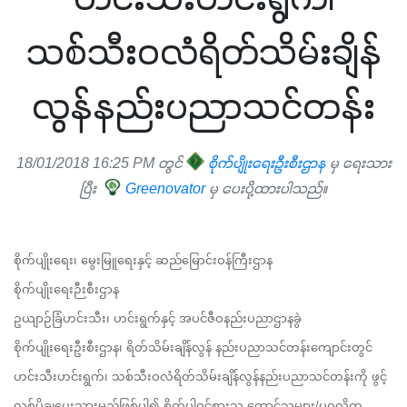
ဟင်းသီးဟင်းရွက်၊
သစ်သီးဝလံရိတ်သိမ်းချိန်
လွန်နည်းပညာသင်တန်း
18/01/2018 16:25 PM တွင်
စိုက်ပျိုးရေးဦးစီးဌာန
မှ ရေးသား
ပြီး
Greenovator
မှ ပေးပို့ထားပါသည်။
စိုက်ပျိုးရေး၊ မွေးမြူရေးနှင့် ဆည်မြောင်းဝန်ကြီးဌာန
စိုက်ပျိုးရေးဉီးစီးဌာန
ဥယျာဉ်ခြံဟင်းသီး၊ ဟင်းရွက်နှင့် အပင်ဇီဝနည်းပညာဌာနခွဲ
စိုက်ပျိုးရေးဦးစီးဌာန၊ ရိတ်သိမ်းချိန်လွန် နည်းပညာသင်တန်းကျောင်းတွင် 
ဟင်းသီးဟင်းရွက်၊ သစ်သီးဝလံရိတ်သိမ်းချိန်လွန်နည်းပညာသင်တန်းကို ဖွင့်
လှစ်ပို့ချပေးသွားမည်ဖြစ်ပါ၍ စိတ်ပါဝင်စားသူ တောင်သူများ/ပုဂ္ဂလိက 