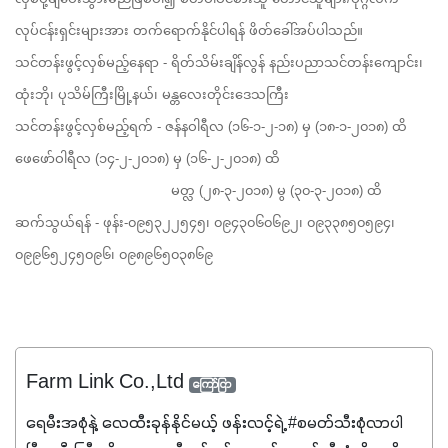
လုပ်ငန်းရှင်းများအား တက်ရောက်နိုင်ပါရန် ဖိတ်ခေါ်အပ်ပါသည်။
သင်တန်းဖွင့်လှစ်မည့်နေရာ - ရိတ်သိမ်းချိန်လွန် နည်းပညာသင်တန်းကျောင်း၊ 
ထုံးဘို၊ ပုသိမ်ကြီးမြို့နယ်၊ မန္တလေးတိုင်းဒေသကြီး
သင်တန်းဖွင့်လှစ်မည့်ရက် - ဇန်နဝါရီလ (၁၆-၁-၂-၁၈) မှ (၁၈-၁-၂၀၁၈) ထိ
ဖေဖော်ဝါရီလ (၁၄-၂-၂၀၁၈) မှ (၁၆-၂-၂၀၁၈) ထိ
                                       မတ္လ (၂၈-၃-၂၀၁၈) မွ (၃၀-၃-၂၀၁၈) ထိ
ဆက်သွယ်ရန် - ဖုန်း-၀၉၅၃၂၂၅၄၅၊ ၀၉၄၃၀၆၀၆၉၂၊ ၀၉၃၃၈၅၀၅၉၄၊ 
၀၉၉၆၅၂၄၅၀၉၆၊ ၀၉၈၉၆၅၀၃၈၆၉
Farm Link Co.,Ltd
ကြော်ငြာ
ရေမီးအစုံနဲ့ လေထီးခုန်နိုင်မယ့် ဖန်းလင့်ရဲ့ #စမတ်သီးစုံလာပါ