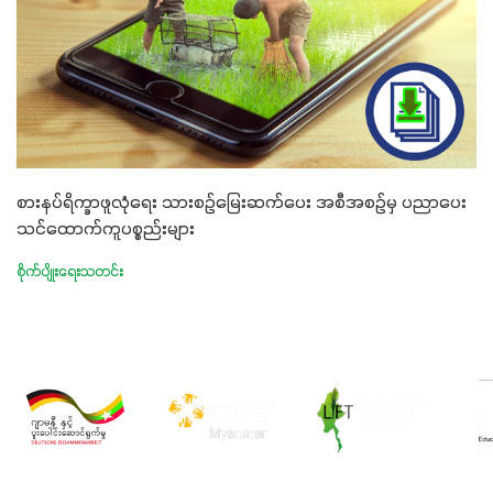
စားနပ်ရိက္ခာဖူလုံရေး သားစဉ်မြေးဆက်ပေး အစီအစဉ်မှ ပညာပေး
သင်ထောက်ကူပစ္စည်းများ
စိုက်ပျိုးရေးသတင်း