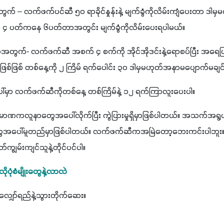
် – လက်ဖက်ပင်ဆီ ၅၀ ရာခိုင်နှုန်းနဲ့ မျက်ခွံကိုလိမ်းကျံပေးတာ ဒါမ
ေးကို ၄ ပတ်ကနေ ၆ပတ်တာအတွင်း မျက်ခွံကိုလိမ်းပေးရပါမယ်။
ွက်- လက်ဖက်ဆီ အစက် ၄ စက်ကို အိုင်အိုဒင်းနဲ့ရောစပ်ပြီး အရေပြား
်ဖြစ် တစ်နေ့ကို ၂ ကြိမ် ရက်ပေါင်း ၃၀ ဒါမှမဟုတ်အနာမပျောက်မချင်
့ပေါ်မှာ လက်ဖက်ဆီကိုတစ်နေ့ တစ်ကြိမ်နဲ့ ၁၂ ရက်ကြာလူးပေးပါ။
ပမာဏကလူနာတွေအပေါ်လိုက်ပြီး ကွဲပြားမှုရှိမှာဖြစ်ပါတယ်။ အသက်အ
အပေါ်မူတည်မှာဖြစ်ပါတယ်။ လက်ဖက်ဆီကအမြဲတော့ဘေးကင်းပါဘူး။ သုံး
ျွမ်းကျင်သူနဲ့တိုင်ပင်ပါ။
ံစံမျိုးတွေနဲ့လာလဲ
ျှော်ရည်နဲ့သွားတိုက်ဆေး။