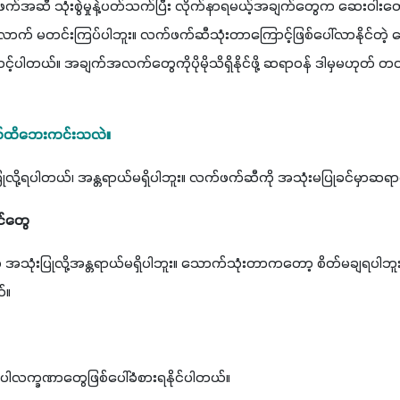
ီ သုံးစွဲမှုနဲ့ပတ်သက်ပြီး လိုက်နာရမယ့်အချက်တွေက ဆေးဝါးတွေသုံးစ
် မတင်းကြပ်ပါဘူး။ လက်ဖက်ဆီသုံးတာကြောင့်ဖြစ်ပေါ်လာနိုင်တဲ့ ကောင်
ိန်သင့်ပါတယ်။ အချက်အလက်တွေကိုပိုမိုသိရှိနိုင်ဖို့ ဆရာဝန် ဒါမှမဟုတ်
ထိဘေးကင်းသလဲ။
့ရပါတယ်၊ အန္တရာယ်မရှိပါဘူး။ လက်ဖက်ဆီကို အသုံးမပြုခင်မှာဆရာဝန်
ခင်တွေ
သုံးပြုလို့အန္တရာယ်မရှိပါဘူး။ သောက်သုံးတာကတော့ စိတ်မချရပါဘ
်။
လက္ခဏာတွေဖြစ်ပေါ်ခံစားရနိုင်ပါတယ်။