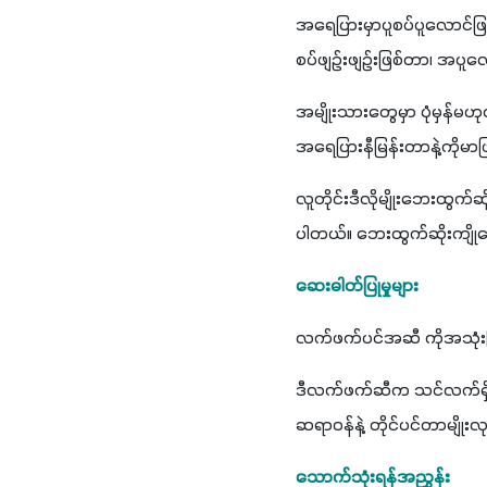
အရေပြားမှာပူစပ်ပူလောင်ဖ
စပ်ဖျဉ်းဖျဉ်းဖြစ်တာ၊ အပူလ
အမျိုးသားတွေမှာ ပုံမှန်မဟ
အရေပြားနီမြန်းတာနဲ့ကိုမာဖြ
လူတိုင်းဒီလိုမျိုးဘေးထွက်
ပါတယ်။ ဘေးထွက်ဆိုးကျိုတွ
ဆေးဓါတ်ပြုမှုများ
လက်ဖက်ပင်အဆီ ကိုအသုံးပြ
ဒီလက်ဖက်ဆီက သင်လက်ရှိသောက
ဆရာဝန်နဲ့ တိုင်ပင်တာမျိုးလု
သောက်သုံးရန်အညွှန်း