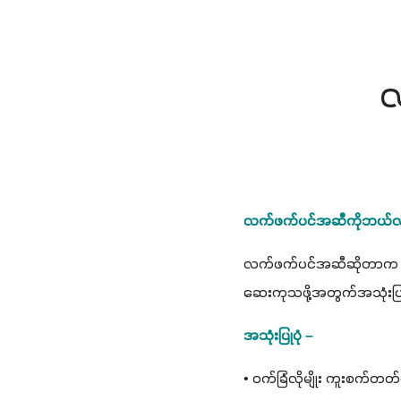
လ
လက်ဖက်ပင်အဆီကိုဘယ်လို
လက်ဖက်ပင်အဆီဆိုတာက လက
ဆေးကုသဖို့အတွက်အသုံးပြု
အသုံးပြုပုံ –
• ဝက်ခြံလိုမျိုး ကူးစက်တတ