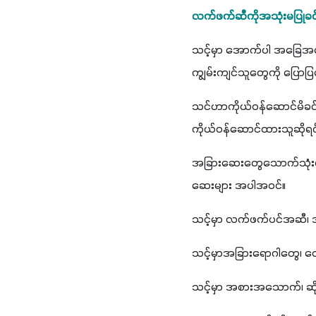
လက်ဖက်ဆီကိုအသုံးမပြုခ
သင့်မှာ အောက်ပါ အခြေအနေ
ကျွမ်းကျင်သူတွေကို ပြောပ
သင်ဟာကိုယ်ဝန်ဆောင်မိခင်တစ
ကိုယ်ဝန်ဆောင်ထားသူဆိုရ
အခြားဆေးတွေသောက်သုံး
ဆေးများ အပါအဝင်။
သင့်မှာ လက်ဖက်ပင်အဆီ၊ 
သင့်မှာအခြားရောဂါတွေ၊ ဝ
သင့်မှာ အစားအသောက်၊ ဆိုးဆေ