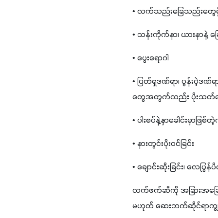
• လက်သည်းခြေသည်းတွေမှိုပိ
• သန်းကိုက်နာ၊ ယားနာနဲ့ 
• ပွေးရောဂါ
• ပြတ်ရှဒဏ်ရာ၊ ပွန်းပဲ့ဒဏ်
တွေအတွက်လည်း ပိုးသတ်ဆ
• ပါးစပ်နဲ့နှာခေါင်းမှာဖြ
• နားတွင်းပိုးဝင်ခြင်း
• ချောင်းဆိုးခြင်း၊ လေပြွ
လက်ဖက်ဆီကို အခြားအခြေအန
မဟုတ် ဆေးဘက်ဆိုင်ရာကျွမ်း