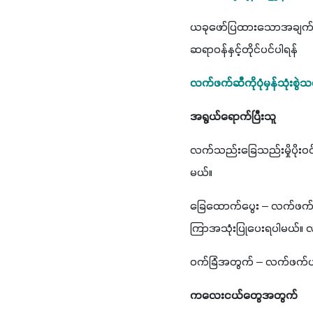
ယခုဖော်ပြထားသောအချက်မျ
ဆရာဝန်နှင့်တိုင်ပင်ပါရန်
လက်ဖက်ဆီကိုပုံမှန်သုံးစ
အရွယ်ရောက်ပြီးသူ
လက်သည်းခြေသည်းမှိုပိုးဝင
မယ်။
ခြေထောက်ပွေး – လက်ဖက်ပင်အ
ကြာအသုံးပြုပေးရပါမယ်။ လက
ဝက်ခြံအတွက် – လက်ဖက်ပင်အ
ကလေးငယ်တွေအတွက်