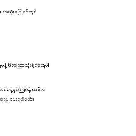
သုံးမပြုခင်တွင် 
်နဲ့ ၆လကြာသုံးစွဲပေးရပါ
စ်နေ့နှစ်ကြိမ်နဲ့ တစ်လ
ုံးပြုပေးရပါမယ်။