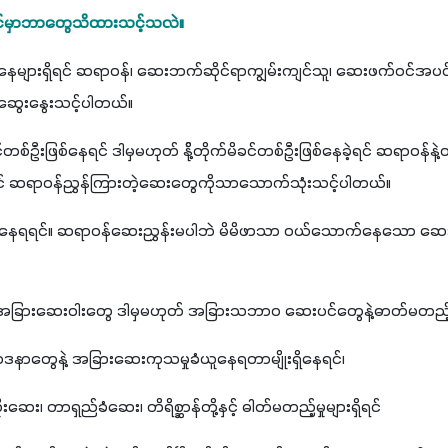
င်မှာဘာတွေသိထားသင့်သလဲ။
များရှိရင် ဆရာဝန်၊ ဆေးဘက်ဆိုင်ရာကျွမ်းကျင်သူ၊ ဆေးဖက်ဝင်အပင်တ
ြဆွေးနွေးသင့်ပါတယ်။
်ဦးဖြစ်နေရင် ဒါမှမဟုတ် နို့်တိုက်မိခင်တစ်ဦးဖြစ်နေခဲ့ရင် ဆရာဝန်နဲ
င် ဆရာဝန်ညွှန်ကြားတဲ့ဆေးတွေကိုသာသောက်သုံးသင့်ပါတယ်။
နေရရင်။ ဆရာဝန်ဆေးညွှန်းမပါဘဲ မိမိဖာသာ ဝယ်သောက်နေသော ဆေ
အခြားဆေးဝါးတွေ ဒါမှမဟုတ် အခြားသဘာဝ ဆေးပင်တွေနဲ့ဓာတ်မတည့်တာ
ေဒနာတွေနဲ့ အခြားဆေးကုသမှုခံယူနေရတာမျိုးရှိနေရင်၊
း၊ တာရှည်ခံဆေး၊ တိရိစ္ဆာန်တို့နှင့် ဓါတ်မတည့်မှုများရှိရင်