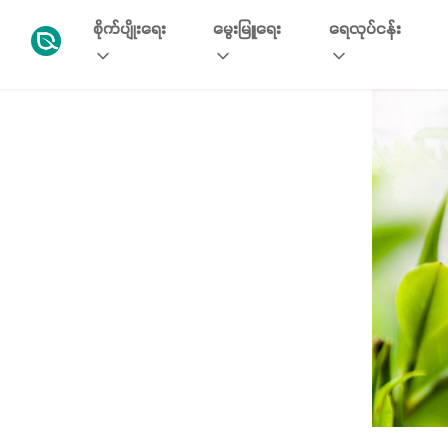
စိုက်ပျိုးရေး
မွေးမြူရေး
ရေလုပ်ငန်း