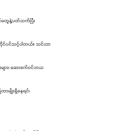
ွေနဲ့ပတ်သက်ပြီး 
့တိုင်ပင်သင့်ပါတယ်။ သင်ဟာ
းများ၊ ဆေးဖက်ဝင်ဘယ
မျိုးရှိနေရင်၊