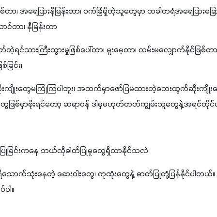
ြစ်တာ၊ အရေပြားနီမြန်းတာ၊ ဝက်ခြံရှိတဲ့သူတွေမှာ တခါတရံအရေပြားခြ
ောင်တာ၊ နီမြန်းတာ
ုတ်တဲ့ရင်သားကြီးထွားမှုဖြစ်ပေါ်တာ၊ မူးမေ့တာ၊ လမ်းမလျှောက်နိုင်ဖြစ
စ်ခြင်း၊
ဆိုးကျိုးတွေမကြုံကြပါဘူး၊ အထက်မှာဖော်ပြမထားတဲ့ဘေးထွက်ဆိုးကျိုးတွ
ေဖြစ်မှာစိုးရင်တော့ ဆရာဝန် ဒါမှမဟုတ်တတ်ကျွမ်းသူတွေနဲ့အရင်တိုင်
ုခြင်းကနေ ဘယ်လိုဓါတ်ပြုမှုတွေရှိလာနိုင်သလဲ
်သုံးနေတဲ့ ဆေးဝါးတွေ၊ ကုထုံးတွေနဲ့ ဓာတ်ပြုတုံ့ပြန်နိုင်ပါတယ်။ သူ
ပ်ပါ။