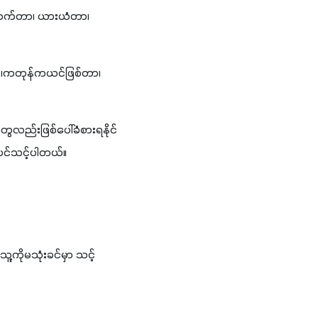
ောက်တာ၊ ယားယံတာ၊ 
်တာ၊ကတုန်ကယင်ဖြစ်တာ၊ 
ေလည်းဖြစ်ပေါ်ခံစားရနိုင်
ပင်သင့်ပါတယ်။
့ကိုမသုံးခင်မှာ သင့်