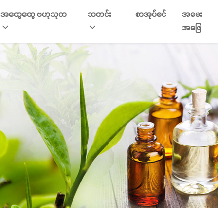
အထွေထွေ ဗဟုသုတ
သတင်း
စာအုပ်စင်
အမေး
အဖြေ