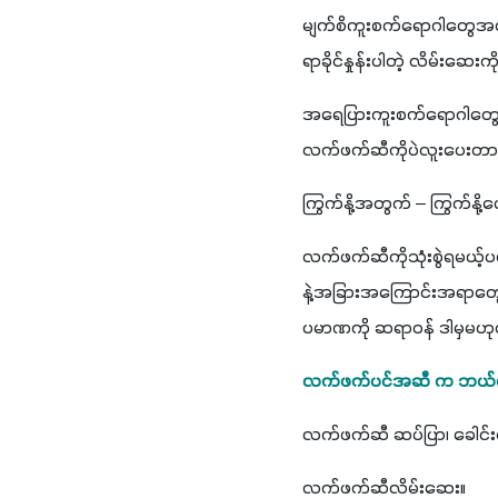
မျက်စိကူးစက်ရောဂါတွေအတွက
ရာခိုင်နှုန်းပါတဲ့ လိမ်းဆ
အရေပြားကူးစက်ရောဂါတွေအတ
လက်ဖက်ဆီကိုပဲလူးပေးတာဖြစ
ကြွက်နို့အတွက် – ကြွက်နို
လက်ဖက်ဆီကိုသုံးစွဲရမယ့်
နဲ့အခြားအကြောင်းအရာတွေ
ပမာဏကို ဆရာဝန် ဒါမှမဟုတ်က
လက်ဖက်ပင်အဆီ က ဘယ်လိုပု
လက်ဖက်ဆီ ဆပ်ပြာ၊ ခေါင်းလ
လက်ဖက်ဆီလိမ်းဆေး။