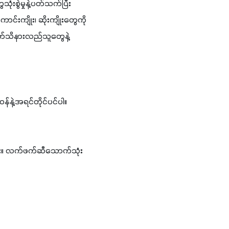
ွဲမှုနဲ့ပတ်သက်ပြီး 
းကျိုး၊ ဆိုးကျိုးတွေကို 
 တတ်သိနားလည်သူတွေနဲ့ 
နဲ့အရင်တိုင်ပင်ပါ။
ူး။ လက်ဖက်ဆီသောက်သုံး