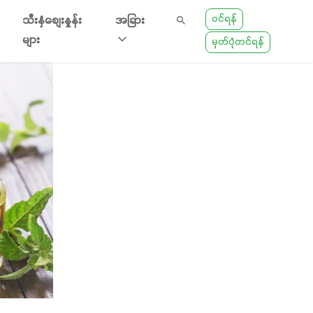
ဝင်ရန်
သီးနှံစျေးနှုန်း
အခြား
များ
မှတ်ပုံတင်ရန်