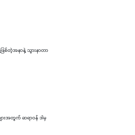
ို့ဖြစ်တဲ့အနာနဲ့ သွားနာတာ
များအတွက် ဆရာဝန် ဒါမှ