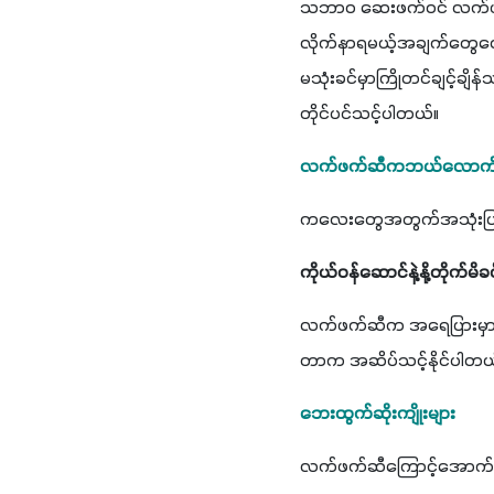
သဘာ၀ ဆေးဖက်ဝင် လက်ဖက်အဆ
လိုက်နာရမယ့်အချက်တွေလောက
မသုံးခင်မှာကြိုတင်ချင့်ချ
တိုင်ပင်သင့်ပါတယ်။
လက်ဖက်ဆီကဘယ်လောက်
ကလေးတွေအတွက်အသုံးပြုလို
ကိုယ်ဝန်ဆောင်နဲ့နို့တိုက်မိ
လက်ဖက်ဆီက အရေပြားမှာ အ
တာက အဆိပ်သင့်နိုင်ပါတယ
ဘေးထွက်ဆိုးကျိုးများ
လက်ဖက်ဆီကြောင့်အောက်ပါ