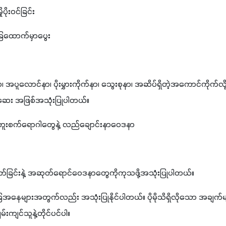
ုးဝင်ခြင်း
ခြေထောက်မှာပွေး
ရာ၊ အပူလောင်နာ၊ ပိုးမွှားကိုက်နာ၊ သွေးစုနာ၊ အဆိပ်ရှိတဲ့အကောင်ကိုက်လ
ေး အဖြစ်အသုံးပြုပါတယ်။
စ်တဲ့ကူးစက်ရောဂါတွေနဲ့ လည်ချောင်းနာဝေဒနာ
န်ပိတ်ခြင်းနဲ့ အဆုတ်ရောင်ဝေဒနာတွေကိုကုသဖို့အသုံးပြုပါတယ်။
ေများအတွက်လည်း အသုံးပြုနိုင်ပါတယ်။ ပိုမိုသိရှိလိုသော အချက်
ကျင်သူနဲ့တိုင်ပင်ပါ။