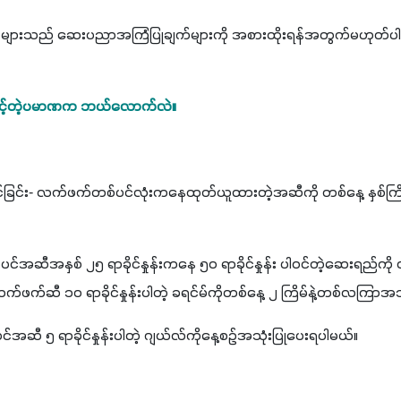
ားသည် ဆေးပညာအကြံပြုချက်များကို အစားထိုးရန်အတွက်မဟုတ်ပါ။ အ
ွဲသင့်တဲ့ပမာဏက ဘယ်လောက်လဲ။
်ခြင်း- လက်ဖက်တစ်ပင်လုံးကနေထုတ်ယူထားတဲ့အဆီကို တစ်နေ့ နှစ်ကြိမ
ဆီအနှစ် ၂၅ ရာခိုင်နှုန်းကနေ ၅၀ ရာခိုင်နှုန်း ပါဝင်တဲ့ဆေးရည်ကို တ
်ဖက်ဆီ ၁၀ ရာခိုင်နှုန်းပါတဲ့ ခရင်မ်ကိုတစ်နေ့ ၂ ကြိမ်နဲ့တစ်လကြာအသ
ဆီ ၅ ရာခိုင်နှုန်းပါတဲ့ ဂျယ်လ်ကိုနေ့စဉ်အသုံးပြုပေးရပါမယ်။