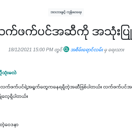
အာဟာရနှင့် ကျန်းမာရေး
က်ဖက်ပင်အဆီကို အသုံးပြုုပ
18/12/2021 15:00 PM တွင်
အစိမ်းရောင်လမ်း
မှ ရေးသား
သုံးမလဲ
်ဖက်ပင်ရဲ့အရွက်တွေကနေရရှိတဲ့အဆီဖြစ်ပါတယ်။ လက်ဖက်ပင်အဆီက
လေ့ရှိပါတယ်။ 
်တဲ့ဝေဒနာ