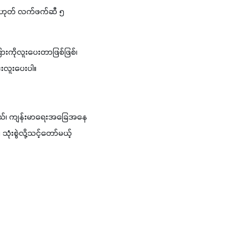
ှမဟုတ် လက်ဖက်ဆီ ၅ 
ကိုလူးပေးတာဖြစ်ဖြစ်၊ 
းလူးပေးပါ။
ရွယ်၊ ကျန်းမာရေးအခြေအနေ
စွဲလို့သင့်တော်မယ့်