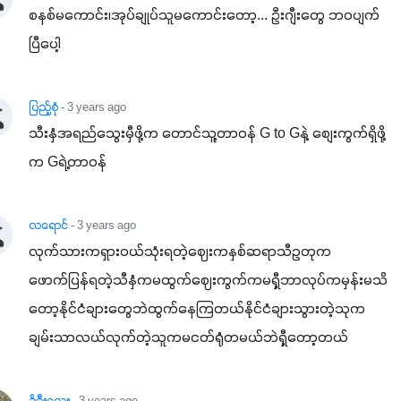
စနစ်မကောင်း၊အုပ်ချုပ်သူမကောင်းတော့... ဦးဂျီးတွေ ဘဝပျက်
ပြီပေါ့
ပြည့်စုံ
- 3 years ago
သီးနှံအရည်သွေးမှီဖို့က တောင်သူ့တာဝန် G to Gနဲ့ စျေးကွက်ရှိဖို့
က Gရဲ့တာဝန်
လရောင်
- 3 years ago
လုက်သားကရှားဝယ်သုံးရတဲ့ဈေးကနှစ်ဆရာသီဥတုက
ဖောက်ပြန်ရတဲ့သီနှံကမထွက်ဈေး‌ကွက်ကမရှီ့ဘာလုပ်ကမှန်းမသိ
တော့နိုင်ငံချားတွေဘဲထွက်နေကြတယ်နိုင်ငံချားသွားတဲ့သုက
ချမ်းသာလယ်လုက်တဲ့သူကမငတ်ရုံတမယ်ဘဲရှီ့တော့တယ်