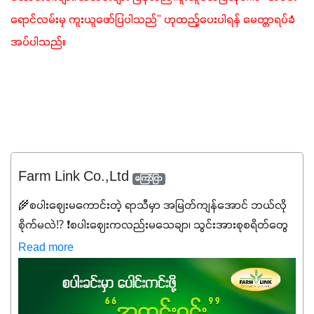
ရောင်လမ်းမှ ကူးယူဖော်ပြပါသည်" ဟုထည့်ပေးပါရန် မေတ္တာရပ်ခံ
အပ်ပါသည်။ 
Farm Link Co.,Ltd
ကြော်ငြာ
🌾စပါးဈေးမကောင်းတဲ့ ရာသီမှာ အမြတ်ကျန်အောင် ဘယ်လို
စိုက်မလဲ⁉️ ❗စပါးဈေးကလည်းမသေချာ၊ သွင်းအားစုစရိတ်တွေ
ကလည်း တက်နေတဲ့ဒီလိုအချိန်မှာ သွင်းအားစုဖိုးကို လျှော့ချပြီး
Read more
အထွက်နှုန်းကို ထိန်းထားနိုင်မှ ဦးကြီးတို့ အဆင်ပြေမှာနော် ✔️ဒါ
ကြောင့် ကိုယ်သုံးသမျှ ကိုယ့်အတွက်အကျိုးရစေမယ့်
အရည်အသွေးစိတ်ချရတဲ့ သွင်းအားစုပစ္စည်းတွေကိုပဲ ရွေးချယ်