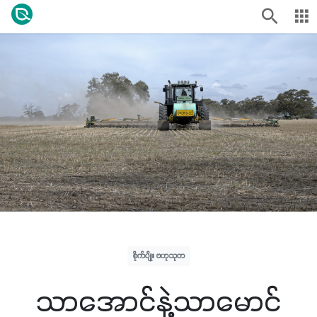
စိုက်ပျိုး ဗဟုသုတ
သာအောင်နဲ့သာမောင်