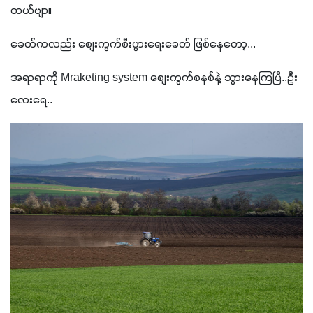
တယ်ဗျာ။
ခေတ်ကလည်း စျေးကွက်စီးပွားရေးခေတ် ဖြစ်နေတော့...
အရာရာကို Mraketing system စျေးကွက်စနစ်နဲ့ သွားနေကြပြီ..ဦး
လေးရေ..