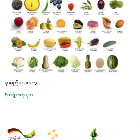
နာမည်လေးတွေ………….
စိုက်ပျိုး ဗဟုသုတ