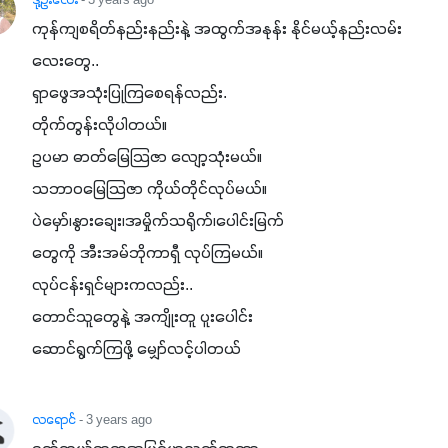
ဒို့ဦး​လေး
- 3 years ago
ကုန်ကျစရိတ်နည်းနည်းနဲ့ အထွက်အနုန်း နိုင်မယ့်နည်းလမ်း 
လေးတွေ..

ရှာဖွေအသုံးပြုကြစေရန်လည်း.

တိုက်တွန်းလိုပါတယ်။

ဥပမာ ဓာတ်မြေသြဇာ လျော့သုံးမယ်။

သဘာဝမြေသြဇာ ကိုယ်တိုင်လုပ်မယ်။

ပဲမှော်၊နွားချေး၊အမှိုက်သရိုက်၊ပေါင်းမြက်

တွေကို အီးအမ်ဘိုကာရှီ လုပ်ကြမယ်။

လုပ်ငန်းရှင်များကလည်း..

တောင်သူတွေနဲ့ အကျိုးတူ ပူးပေါင်း

ဆောင်ရွက်ကြဖို့ မျှော်လင့်ပါတယ်
လရောင်
- 3 years ago