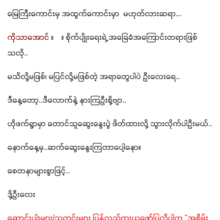
မြေကြီးကောင်းမှ အထွက်ကောင်းမှာ  မဟုတ်လားဆရာ...
ကိုသာအောင်
 ။    ။ စိုက်ပျိုးရေးရဲ့ အခြေခံအကြောင်းတရားဖြစ်
သလို..
မသိလို့မဖြစ်၊ မပြင်လို့မဖြစ်တဲ့ အရာတွေပါပဲ ဦးလေးရေ..
ဒီနေ့တော့..ဒီလောက်နဲ့ နားကြဦးစို့ဗျာ..
ဟိုဖက်ရွာမှာ တောင်သူဆွေးနွေးပွဲ ဖိတ်ထားလို့ သွားလိုက်ပါဦးမယ်..
နောက်နေ့မှ..ဆက်ဆွေးနွေးကြတာပေါ့နော။
စေတနာများစွာဖြင့်..
ဒို့ဦးလေး
ဆောင်းပါးများ/သတင်းများ ပြန်လည်ကူးယူဖော်ပြလိုပါက "အစိမ်း