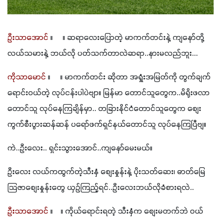
ဦးသာအောင်
 ။     ။ ဆရာလေးပြောတဲ့ မာကက်တင်းနဲ့ ကျနော်တို့ 
လယ်သမားနဲ့ ဘယ်လို ပတ်သက်တာလဲဆရာ..နားမလည်ဘူး...
ကိုသာမောင် 
။     ။ မာကက်တင်း ဆိုတာ အရှုံးအမြတ်ကို တွက်ချက် 
ရောင်းဝယ်တဲ့ လုပ်ငန်းပါပဲဗျာ။ မြန်မာ တောင်သူတွေက..မိရိုးဖလာ
တောင်သူ လုပ်နေကြချိန်မှာ.. တခြားနိုင်ငံတောင်သူတွေက စျေး
ကွက်စီးပွားဆန်ဆန် ပရော်ဖက်ရှင်နယ်တောင်သူ လုပ်နေကြပြီဗျ။
ကဲ..ဦးလေး.. ရှင်းသွားအောင်..ကျနော်မေးမယ်။
ဦးလေး လယ်ကထွက်တဲ့သီးနှံ စျေးနှုန်းနဲ့ ပိုးသတ်ဆေး၊ ဓာတ်မြေ
သြဇာစျေးနှုန်းတွေ ယှဉ်ကြည့်ရင်..ဦးလေးဘယ်လိုခံစားရလဲ..
ဦးသာအောင်
 ။    ။ ကိုယ်ရောင်းရတဲ့ သီးနှံက စျေးမတက်ဘဲ ဝယ်