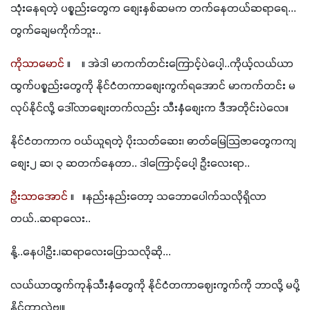
သုံးနေရတဲ့ ပစ္စည်းတွေက စျေးနှစ်ဆမက တက်နေတယ်ဆရာရေ... 
တွက်ချေမကိုက်ဘူး..
ကိုသာမောင်
 ။    ။ အဲဒါ မာကက်တင်းကြောင့်ပဲပေါ့..ကိုယ့်လယ်ယာ
ထွက်ပစ္စည်းတွေကို နိုင်ငံတကာစျေးကွက်ရအောင် မာကက်တင်း မ
လုပ်နိုင်လို့ ဒေါ်လာစျေးတက်လည်း သီးနှံစျေးက ဒီအတိုင်းပဲလေ။
နိုင်ငံတကာက ဝယ်ယူရတဲ့ ပိုးသတ်ဆေး၊ ဓာတ်မြေသြဇာတွေကကျ 
စျေး၂ ဆ၊ ၃ ဆတက်နေတာ.. ဒါကြောင့်ပေါ့ ဦးလေးရာ..
ဦးသာအောင်
 ။   ။နည်းနည်းတော့ သဘောပေါက်သလိုရှိလာ
တယ်..ဆရာလေး..
နို့..နေပါဦး.၊ဆရာလေးပြောသလိုဆို...
လယ်ယာထွက်ကုန်သီးနှံတွေကို နိုင်ငံတကာဈေးကွက်ကို ဘာလို့ မပို့
နိုင်တာလဲဗျ။