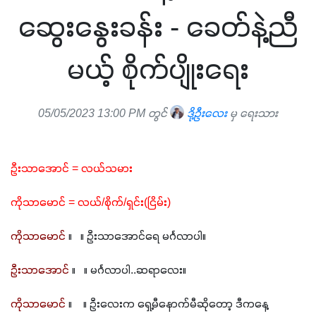
ဆွေးနွေးခန်း - ခေတ်နဲ့ညီ
မယ့် စိုက်ပျိုးရေး
05/05/2023 13:00 PM တွင်
ဒို့ဦး​လေး
မှ ရေးသား
ဦးသာအောင် = လယ်သမား
ကိုသာမောင် = လယ်/စိုက်/ရှင်း(ငြိမ်း)
ကိုသာမောင် 
။   ။ ဦးသာအောင်ရေ မင်္ဂလာပါ။
ဦးသာအောင် 
။   ။ မင်္ဂလာပါ..ဆရာလေး။
ကိုသာမောင် 
။    ။ ဦးလေးက ရှေ့မီနောက်မီဆိုတော့ ဒီကနေ့ 