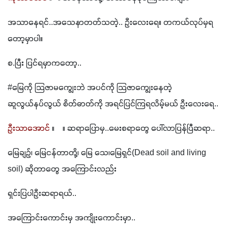
အသာနေရင်..အသေနာတတ်သတဲ့.. ဦးလေးရေ။ တကယ်လုပ်မှရ
တော့မှာပါ။
စ.ပြီး ပြင်ရမှာကတော့..
#မြေကို သြဇာမကျွေးဘဲ အပင်ကို သြဇာကျွေးနေတဲ့ 
ဆူလွယ်နပ်လွယ် စိတ်ဓာတ်ကို အရင်ပြင်ကြရလိမ့်မယ် ဦးလေးရေ..
ဦးသာအောင်
 ။    ။ ဆရာပြောမှ..မေးစရာတွေ ပေါ်လာပြန်ပြီဆရာ..
မြေချဉ်၊ မြေငန်တာတို့၊ မြေ သေ၊မြေရှင်(Dead soil and living 
soil) ဆိုတာတွေ အကြောင်းလည်း
ရှင်းပြပါဦးဆရာရယ်..
အကြောင်းကောင်းမှ အကျိုးကောင်းမှာ..