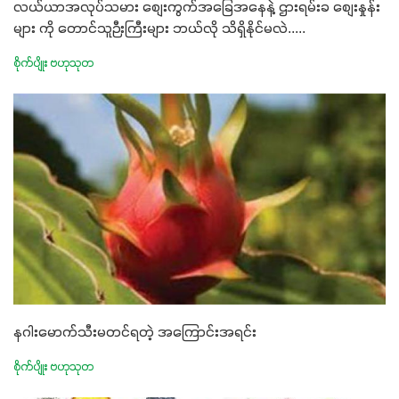
လယ်ယာအလုပ်သမား စျေးကွက်အခြေအနေနဲ့ ဌားရမ်းခ စျေးနှုန်း
များ ကို တောင်သူဉီးကြီးများ ဘယ်လို သိရှိနိုင်မလဲ.....
စိုက်ပျိုး ဗဟုသုတ
နဂါးမောက်သီးမတင်ရတဲ့ အကြောင်းအရင်း
စိုက်ပျိုး ဗဟုသုတ