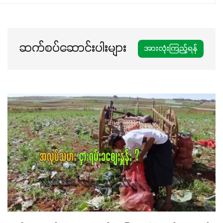
ဆက်စပ်ဆောင်းပါးများ
အားလုံးကြည့်ရန်