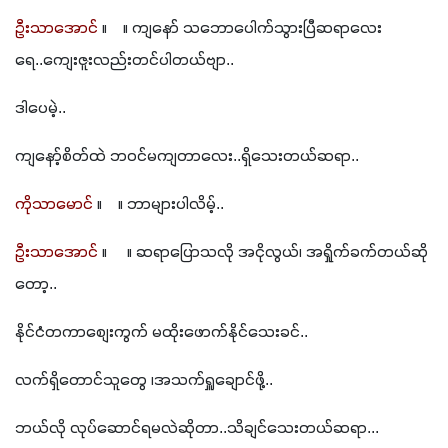
ဦးသာအောင်
 ။    ။ ကျနော် သဘောပေါက်သွားပြီဆရာလေး
ရေ..ကျေးဇူးလည်းတင်ပါတယ်ဗျာ..
ဒါပေမဲ့..
ကျနော့်စိတ်ထဲ ဘဝင်မကျတာလေး..ရှိသေးတယ်ဆရာ..
ကိုသာမောင်
 ။    ။ ဘာများပါလိမ့်..
ဦးသာအောင်
 ။     ။ ဆရာပြောသလို အငိုလွယ်၊ အရှိုက်ခက်တယ်ဆို
တော့..
နိုင်ငံတကာစျေးကွက် မထိုးဖောက်နိုင်သေးခင်..
လက်ရှိတောင်သူတွေ ၊အသက်ရှူချောင်ဖို့..
ဘယ်လို လုပ်ဆောင်ရမလဲဆိုတာ..သိချင်သေးတယ်ဆရာ...