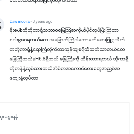
ခက်တယ်ဆရာအပြင်မှာလုက်ကတာ
Daw moo ra
- 3 years ago
မိုးစပါးကိုဘိုကာရှီသဘာဝမြေသြဇာကိုယ်ပိုင်လုပ်​ပြီးကြဲတာ
စပါး၉၈၀ရတယ်လေ အခြောက်ကြဲဒါကောမက်ဆေးဖြူ၃အိတ်
ကဘိုကာရှီနဲ့ရော​ကြဲလိုက်တာကုန်ကျစရိတ်သက်သာတယ်လေ
မြေကြီကလဲpH6.8ရှိတယ် မြေကြီးကို ထိန်းထားရတယ် ဘိုကာရှီ
ကိုကန်နဲ့လုပ်ထားတယ်အိမ်ကအကောင်လေးတွေအညစ်အ
ကျေးနဲ့လုပ်တာ
ေးနွေးရန်