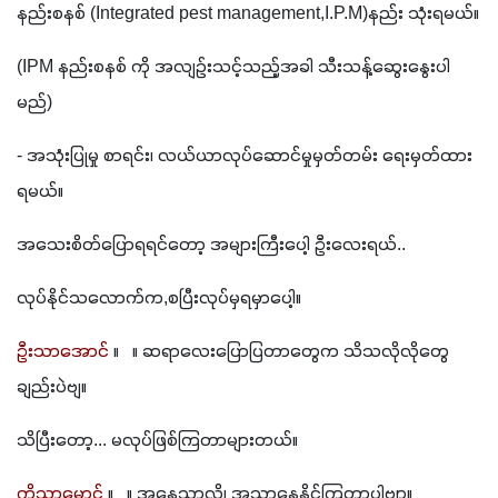
နည်းစနစ် (Integrated pest management,I.P.M)နည်း သုံးရမယ်။
(IPM နည်းစနစ် ကို အလျဉ်းသင့်သည့်အခါ သီးသန့်ဆွေးနွေးပါ
မည်)
- အသုံးပြုမှု စာရင်း၊ လယ်ယာလုပ်ဆောင်မှုမှတ်တမ်း ရေးမှတ်ထား
ရမယ်။
အသေးစိတ်ပြောရရင်တော့ အများကြီးပေါ့ ဦးလေးရယ်..
လုပ်နိုင်သလောက်က,စပြီးလုပ်မှရမှာပေါ့။
ဦးသာအောင်
 ။   ။ ဆရာလေးပြောပြတာတွေက သိသလိုလိုတွေ
ချည်းပဲဗျ။
သိပြီးတော့... မလုပ်ဖြစ်ကြတာများတယ်။
ကိုသာမောင်
 ။   ။ အနေသာလို့၊ အသာနေနိုင်ကြတာပါဗျာ။