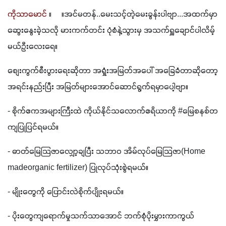
ကိုသာမောင်
 ။     ။အင်မတန်..မေးသင့်တဲ့မေးခွန်းပါဗျာ...အထက်မှာ
ဆွေးနွေးခဲ့သလို မားကက်တင်း ပုံစံနဲ့သွားမှ အသက်ရှူချောင်ပါလိမ့်
မယ်ဦးလေးရေ။
စျေးကွက်စီးပွားရေးဆိုတာ အရှုံးအမြတ်အပေါ် အခြေခံတာဆိုတော့ 
အရင်းနည်းပြီး အမြတ်များအောင်ဆောင်ရွက်ရမှာပေါ့ဗျာ။
- စိုက်ဧကအများကြီးထဲ ကိုယ်နိုင်သလောက်ဧရိယာကို #မြေစနစ်တ
ကျပြုပြင်ရမယ်။
- ဓာတ်မြေသြဇာလျှော့ချပြီး သဘာဝ အိမ်လုပ်မြေသြဇာ(Home 
madeorganic fertilizer) ပြုလုပ်သုံးစွဲရမယ်။
- မျိုးတွေကို ပြောင်းလဲစိုက်ပျိုးရမယ်။
- ပိုးတွေကျရောက်မှုသက်သာအောင် ဘက်စုံပိုးမွှားကာကွယ်