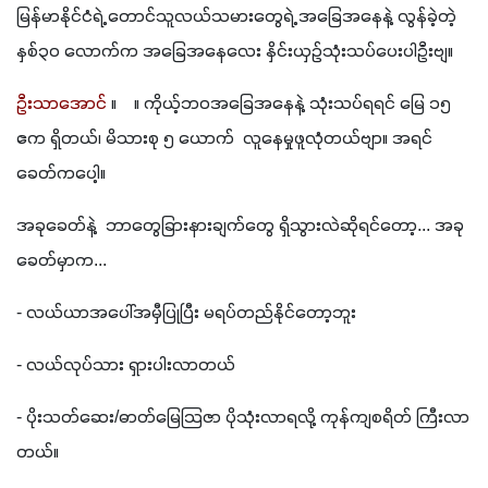
မြန်မာနိုင်ငံရဲ့ တောင်သူလယ်သမားတွေရဲ့ အခြေအနေနဲ့ လွန်ခဲ့တဲ့ 
နှစ်၃၀ လောက်က အခြေအနေလေး နှိင်းယှဉ်သုံးသပ်ပေးပါဦးဗျ။
ဦးသာအောင်
 ။    ။ ကိုယ့်ဘဝအခြေအနေနဲ့ သုံးသပ်ရရင် မြေ ၁၅ 
ဧက ရှိတယ်၊ မိသားစု ၅ ယောက်  လူနေမှုဖူလုံတယ်ဗျာ။ အရင်
ခေတ်ကပေါ့။
အခုခေတ်နဲ့  ဘာတွေခြားနားချက်တွေ ရှိသွားလဲဆိုရင်တော့... အခု
ခေတ်မှာက...
- လယ်ယာအပေါ်အမှီပြုပြီး မရပ်တည်နိုင်တော့ဘူး
- လယ်လုပ်သား ရှားပါးလာတယ်
- ပိုးသတ်ဆေး/ဓာတ်မြေသြဇာ ပိုသုံးလာရလို့ ကုန်ကျစရိတ် ကြီးလာ
တယ်။