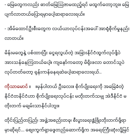
- မြေတွေကလည်း ဓာတ်မြေသြဇာမထည့်ရင် မထွက်တော့ဘူး။ မြေ
ပျက်လာတယ်ပြောရမှာပေါ့ဆရာလေးရယ်။
- အိမ်ထောင်ဦးစီးတွေက လယ်ယာလုပ်ငန်းအပေါ် အာရုံစိုက်မှုနည်း
လာတယ်။
မိန်းမတွေနဲ့ ပစ်ထားပြီး ငွေရလွယ်တဲ့ အခြားနိုင်ငံထွက်လုပ်ဖို့ပဲ 
အားသန်နေကြတယ်ပေါ့။ ကျနော်ကတော့ မိရိုးဖလာ တောင်သူပဲ 
လုပ်တတ်တော့ ရုန်းကန်နေရဆဲပေါ့ဆရာလေးရယ်..
ကိုသာမောင်
 ။    ။မှန်ပါတယ် ဦးလေး။ စိုက်ပျိုးရေးကို အခြေခံတဲ့ 
နိုင်ငံတနိုင်ငံဟာ စိုက်ပျိုးရေးလုပ်ငန်း မတိုးတက်သမျှ အဲဒီနိုင်ငံ မ
တိုးတက် မချမ်းသာနိုင်ပါဘူး။
တိုင်းပြည်တပြည်၊ အဖွဲ့အစည်းတခု၊ စီးပွားရေးဖွံ့ဖြိုးတိုးတက်ဖို့ရာ
မှာဆိုရင်... စျေးကွက်ရှာဖွေတည်ဆောက်ဖို့က အရေးကြီးဆုံးလို့မြင်