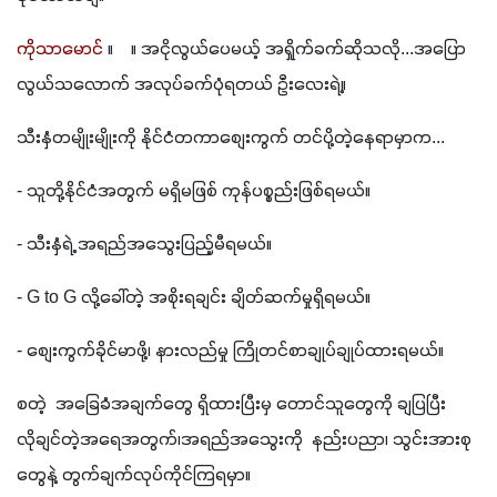
ကိုသာမောင်
 ။    ။ အငိုလွယ်ပေမယ့် အရှိုက်ခက်ဆိုသလို...အပြော
လွယ်သလောက် အလုပ်ခက်ပုံရတယ် ဦးလေးရဲ့။
သီးနှံတမျိုးမျိုးကို နိုင်ငံတကာစျေးကွက် တင်ပို့တဲ့နေရာမှာက...
- သူတို့နိုင်ငံအတွက် မရှိမဖြစ် ကုန်ပစ္စည်းဖြစ်ရမယ်။
- သီးနှံရဲ့ အရည်အသွေးပြည့်မီရမယ်။
- G to G လို့ခေါ်တဲ့ အစိုးရချင်း ချိတ်ဆက်မှုရှိရမယ်။
- စျေးကွက်ခိုင်မာဖို့၊ နားလည်မှု ကြိုတင်စာချုပ်ချုပ်ထားရမယ်။
စတဲ့  အခြေခံအချက်တွေ ရှိထားပြီးမှ တောင်သူတွေကို ချပြပြီး 
လိုချင်တဲ့အရေအတွက်၊အရည်အသွေးကို  နည်းပညာ၊ သွင်းအားစု
တွေနဲ့ တွက်ချက်လုပ်ကိုင်ကြရမှာ။