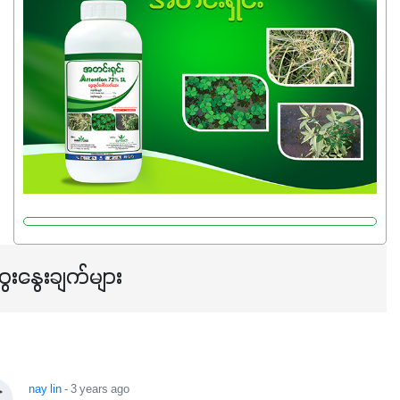
သုံးသင့်ပါတယ်။
ေးနွေးချက်များ
nay lin
- 3 years ago