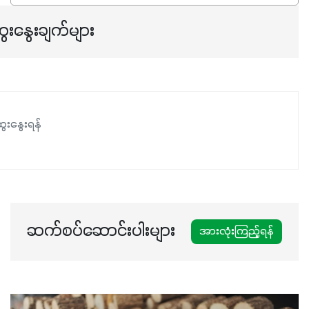
ေးနွေးချက်များ
ေးနွေးရန်
ဆက်စပ်ဆောင်းပါးများ
အားလုံးကြည့်ရန်