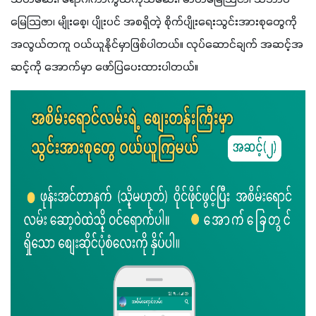
သတ်ဆေး၊ ရောဂါကာကွယ်ကုသဆေး၊ ဓာတ်မြေသြဇာ၊ သဘာဝ
မြေသြဇာ၊ မျိုးစေ့၊ ပျိုးပင် အစရှိတဲ့ စိုက်ပျိုးရေးသွင်းအားစုတွေကို  
အလွယ်တကူ ဝယ်ယူနိုင်မှာဖြစ်ပါတယ်။ လုပ်ဆောင်ချက် အဆင့်အ
ဆင့်ကို အောက်မှာ ​ဖော်ပြပေးထားပါတယ်။