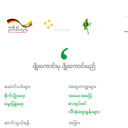
မျိုးကောင်းမှ ပျိုးကောင်းမည်
ဆောင်းပါးများ
အထူးကဏ္ဍများ
စိုက်ပျိုးရေး
အမေးအဖြေ
မွေးမြူရေး
စာအုပ်စင်
သီးနှံစျေးနှုန်းများ
ဆက်သွယ်ရန်
အခြား