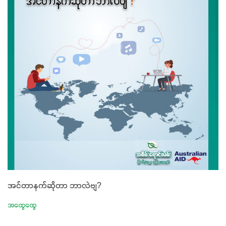
အင်တာနက်ဆိုတာ ဘာလဲဗျ?
အထွေထွေ