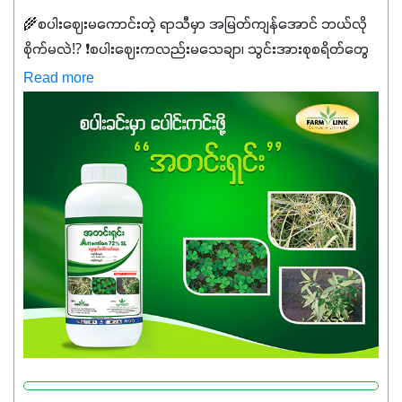
🌾စပါးဈေးမကောင်းတဲ့ ရာသီမှာ အမြတ်ကျန်အောင် ဘယ်လို
စိုက်မလဲ⁉️ ❗စပါးဈေးကလည်းမသေချာ၊ သွင်းအားစုစရိတ်တွေ
ကလည်း တက်နေတဲ့ဒီလိုအချိန်မှာ သွင်းအားစုဖိုးကို လျှော့ချပြီး
Read more
အထွက်နှုန်းကို ထိန်းထားနိုင်မှ ဦးကြီးတို့ အဆင်ပြေမှာနော် ✔️ဒါ
ကြောင့် ကိုယ်သုံးသမျှ ကိုယ့်အတွက်အကျိုးရစေမယ့်
အရည်အသွေးစိတ်ချရတဲ့ သွင်းအားစုပစ္စည်းတွေကိုပဲ ရွေးချယ်
သုံးသင့်ပါတယ်။