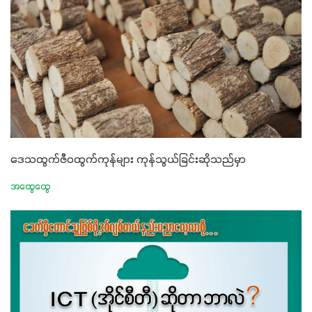
ဒေသထွက်ဇီဝထွက်ကုန်များ ကုန်သွယ်ခြင်းဆိုသည်မှာ
အထွေထွေ