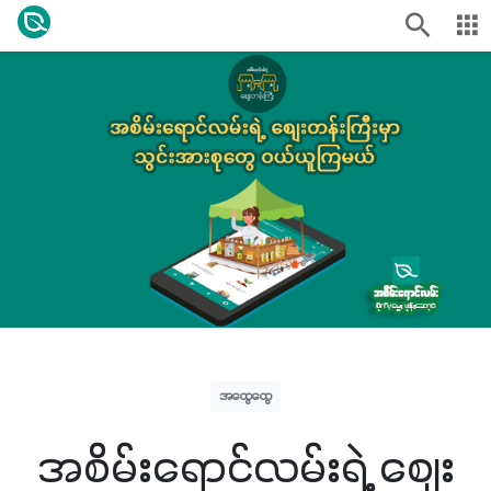
အထွေထွေ
အစိမ်းရောင်လမ်းရဲ့ စျေး