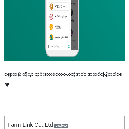
ဈေးတန်းကြီးမှာ သွင်းအားစုတွေဝယ်တဲ့အခါာ အဆင်ပြေကြပါစေ
ဗျ။
Farm Link Co.,Ltd
ကြော်ငြာ