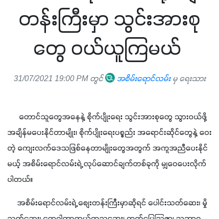
တန်းကြီးမှာ သွင်းအားစု
တွေ ဝယ်ယူကြမယ်
31/07/2021 19:00 PM တွင်
အစိမ်းရောင်လမ်း
မှ ရေးသား
      တောင်သူတွေအနေနဲ့ စိုက်ပျိုးရေး သွင်းအားစုတွေ သွားဝယ်ဖို့ 
အချိန်မပေးနိုင်တာမျိုး၊ စိုက်ပျိုးရေးပစ္စည်း အရောင်းဆိုင်တွေနဲ့ ဝေး
တဲ့ ကျေးလက်ဒေသဖြစ်နေတာမျိုးတွေအတွက် အကူအညီပေးနိုင်
မယ့် အစိမ်းရောင်လမ်းရဲ့ လုပ်ဆောင်ချက်တစ်ခုကို မျှဝေပေးလိုက်
ပါတယ်။ 
     အစိမ်းရောင်လမ်းရဲ့ စျေးတန်းကြီးမှာဆိုရင် ပေါင်းသတ်ဆေး၊ မှို