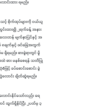
င်​လောင်း​ထား​ ရ​မည်။
တွင်း​ထား​၍ ၂​ရက်​ခန့်​ အ​နား​
လေး​တန် ​မျက်​နှာ​ပြင်​နှင့် ​အ​
် ၈​ချက်​နှင့် ​ဖင်​ခြေ​အ​တွက် 
ရ​မည်။ ​ဓား​ခွဲ​ရာ​တွင် ​မှို​ 
ံး​ထဲ ​ဓား ​မ​နစ်​စေ​ရန် ​သ​တိ​ပြု​
​ဖြင့် ​ခပ်​စောင်း​စောင်း ​ခွဲ​
​တွဲ​လောင်း​ ချိတ်​ဆွဲ​ရ​မည်။
​ ထွက်​ရှိ​နိုင်​ပြီး ၂​ပတ်​မှ ၃​