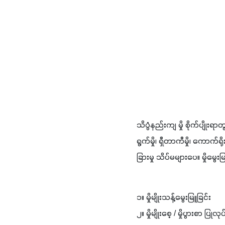
သိပ္ပံ​နည်း​ကျ ​မှို စိုက်​ပျိုး​ရာ​တွ
ရွက်​မှို၊ ​ရှီ​တာ​ကီ​မှို၊ ​ကောက်​ရို
ခြား​မှု ​သိပ်​မ​များ​ပေ။ ​မှို​မွေ
၁။ ​မှို​မျိုး​သန့်​မွေး​မြူ​ခြင်း 
၂။ ​မှို​မျိုး​စေ့ / ​မှိုပွား​စာ ​ပြု​လု