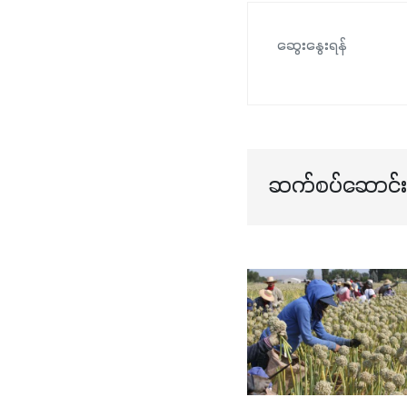
ဆွေးနွေးရန်
ဆက်စပ်ဆောင်းပ