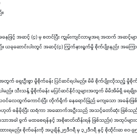
်
ည်။
။ ​ယ​ခု​ဆောင်း​ပါး​တွင် ​အ​ဆင့်(၄) ​ကြွက်​နား​ရွက်​မှို​ စိုက်​ပျိုး​နည်း ​အ​ကြောင်
​မည်။ ​သီး​သန့် ​မှို​စိုက်​ခန်း ​မ​ပြင်​ဆင်​နိုင်​သူ​များ​အ​တွက် ​မိ​မိ​အိမ်​ရှိ ​ရေ​ချိ
် ​လေ​ဝင်​လေ​ထွက်​ကောင်း​ပြီး ​တိုက်​ရိုက် ​နေ​ရောင်​ခြည် ​မ​ကျ​သော ​အ​ခန်း​ဖ
မ​ဟုတ် ​ဓ​နိ​မိုး​ပြီး ​ထ​ရံ​ကာ ​အ​ဆောက်​အ​ဦး​သည် ​အ​သင့်​တော်​ဆုံး ​ဖြစ်​သည်။ 
​ခါ ​ဗွက်​ မ​ထ​စေ​ရန်​နှင့် ​အ​စို​ဓာတ်​ထိန်း​ရန် ​ဖြစ်​သည်။) ​အ​ထုပ်​များ​ထား​ရှိ​ စ
​မည်။ ​စိုက်​ခန်း​ကို ​အ​ပူ​ချိန်၂၅​ဒီ​ဂ​ရီ ​မှ ၃၂​ဒီ​ဂ​ရီ ​နှင့် ​စို​ထိုင်း​ဆ ၈၀-၉၅ ​ရာ​ခ