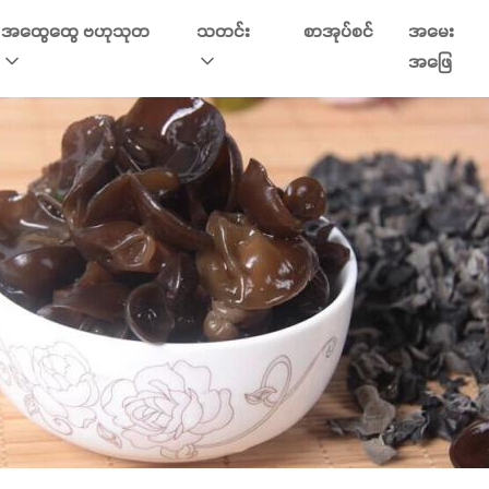
အထွေထွေ ဗဟုသုတ
သတင်း
စာအုပ်စင်
အမေး
အဖြေ