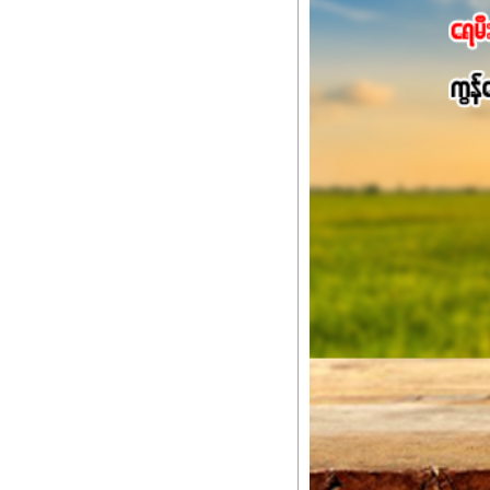
Potassium 8%က အပင်ရဲ့ 
အရသာ ပိုမိုကောင်းမွန်
အာဟာရဓာတ်စုပ်ယူမှုကောင်း
အကျိုးကျေးဇူးများစွာကိုရရ
အားလုံးမှာ အသုံးပြုနိုင
မလို့ အတွေးမများဘဲ သီးနှံတ