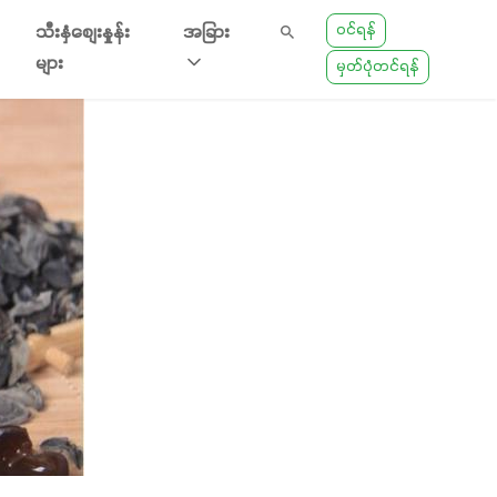
ဝင်ရန်
သီးနှံစျေးနှုန်း
အခြား
များ
မှတ်ပုံတင်ရန်