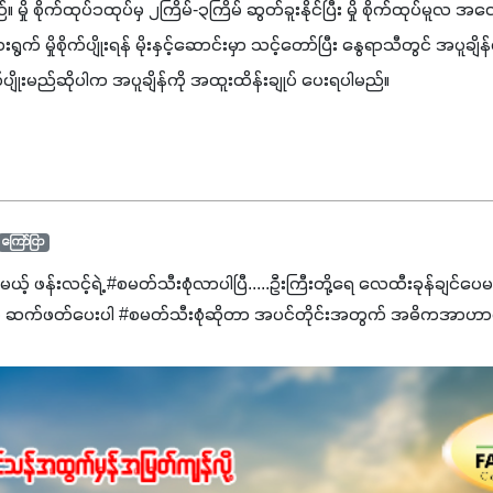
ို စိုက်​ထုပ်၁​ထုပ်​မှ ၂​ကြိမ်-၃​ကြိမ် ​ဆွတ်​ခူး​နိုင်​ပြီး ​မှို ​စိုက်​ထုပ်​မူ​လ ​အ​လေး​ချ
ွက်​ မှို​စိုက်​ပျိုး​ရန် ​မိုး​နှင့်​ဆောင်း​မှာ ​သင့်​တော်​ပြီး ​နွေ​ရာ​သီ​တွင် ​အ​ပူ​ချိန
​ပျိုး​မည်​ဆို​ပါ​က ​အ​ပူ​ချိန်​ကို ​အ​ထူး​ထိန်း​ချုပ် ​ပေး​ရ​ပါ​မည်။ 
ကြော်ငြာ
င်မယ့် ဖန်းလင့်ရဲ့ #စမတ်သီးစုံလာပါပြီ.....ဦးကြီးတို့ရေ ‌လေထီးခုန်ချင်ပေ
 ဆက်ဖတ်‌ပေးပါ #စမတ်သီးစုံဆိုတာ အပင်တိုင်းအတွက် အဓိကအာဟာရN
ျ ပေါင်းစပ်ထားတဲ့ ကွန်ပေါင်းဓာတ်မြေဩဇာဖြစ်ပါတယ်။ အဓိကအကျိုး
့အတွက် ကလိုရိုဖီးလ်ဖွဲ့စည်းမှုကို အားပေးကာ သီးနှံပင်များ၏အရွက်များ
ပါတယ်။ အပင်၏ပင်ပိုင်းကြီးထွားမှုကို တိုးမြင့်စေကာ အပင်သန်၍ အကြ
 7%ပါဝင်မှုကြောင့် အပင်ရဲ့ အမြစ်ဖွဲ့စည်းတည်ဆောက်မှုကို ပို၍သန
ခြင်း၊အသီးသီးခြင်း၊အစေ့တည်ခြင်းလုပ်ငန်းစဉ်များကိုလည်း အားပေးပါတ