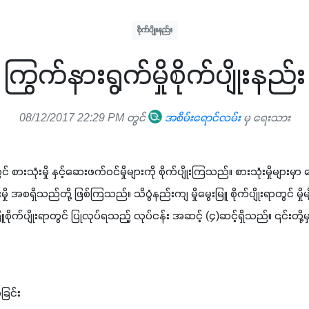
စိုက်ပျိုးနည်း
ကြွက်နားရွက်မှိုစိုက်ပျိုးနည်း
08/12/2017 22:29 PM တွင်
အစိမ်းရောင်လမ်း
မှ ရေးသား
င် ​စား​သုံး​မှို ​နှင့်​ဆေး​ဖက်​ဝင်​မှိုများ​ကို ​စိုက်​ပျိုး​ကြ​သည်။ ​စား​သုံး​မှိုများ​မှာ ​ငွေ​
း​မှို ​အ​စ​ရှိ​သည်​တို့ ​ဖြစ်​ကြ​သည်။ ​သိ​ပွံနည်း​ကျ ​မှို​မွေး​မြူ ​စိုက်​ပျိုး​ရာ​တွင် ​မှိုမျ
း​မြူ​စိုက်​ပျိုး​ရာ​တွင် ​ပြု​လုပ်​ရ​သည့် ​လုပ်​ငန်း ​အ​ဆင့် (၄)​ဆင့်​ရှိ​သည်။ ၎င်း​တို့​မ
ပ်​ခြင်း