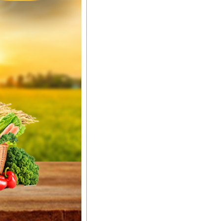
ည်အသွေး၊ အရွယ်အစားနဲ့
ါင်းစပ်ထားတဲ့အတွက်
ခြင်းအပါအဝင်
်းရွက်နဲ့ ဥယျာဉ်ခြံသီးနှံ
ော် အရွေးမမှားတာသေချာပြီ