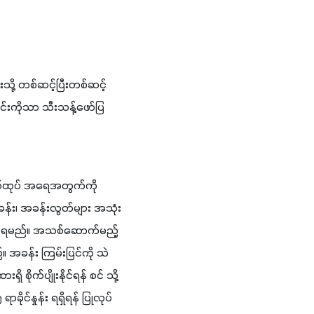
း​ကို​သာ ​သီး​သန့်​ဖော်​ပြ​ 
ုး​ခန်း၊ ​အ​ခန်း​လွတ်​များ ​အ​သုံး​
ြစ်​ရ​မည်။ ​အ​သစ်​ဆောက်​မည့်​
​အ​ခန်း ​ကြမ်း​ပြင်​ကို ​သဲ​
ိုက်​ပျိုး​နိုင်​ရန် ​စင် ​သို့​
ိုင်​နှုန်း ​ရ​ရှိ​ရန် ​ပြု​လုပ်​