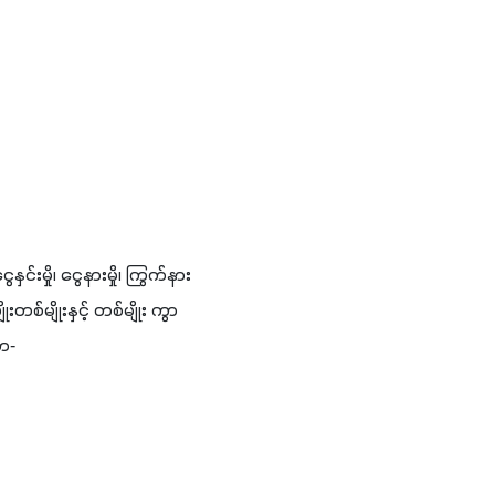
နှင်း​မှို၊ ​ငွေ​နား​မှို၊ ​ကြွက်​နား​
ိုး​တစ်​မျိုး​နှင့် ​တစ်​မျိုး ​ကွာ​
ှာ-