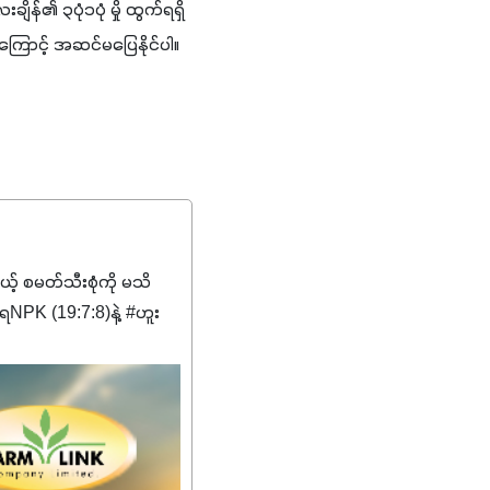
ိန်​၏ ၃​ပုံ၁​ပုံ ​မှို ​ထွက်​ရ​ရှိ​
်​ကြောင့် ​အ​ဆင်​မ​ပြေ​နိုင်​ပါ။ ​
မယ့် စမတ်သီးစုံကို မသိ
PK (19:7:8)နဲ့ #ဟူး
ကျေးဇူးတွေအနေနဲ့ကတော့
စိမ်းလန်းသန်စွမ်းပြီး အစာ
ီးမြန်စေပါတယ်။
်မာလာအောင် အားပေးပါ
ယ်။ လုံလောက်တဲ့