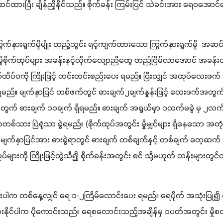
င်​ထား​ပြီး ​ချိန်​ညှိ​နိုင်​သည်။ ​စိုက်​ခန်း ​ကြမ်း​ပြင် ​သဲ​ခင်း​အား ​ရေ​ဝ​အော
ှိုစိုက်​ထုပ်​များ ​အ​ခန်း​နှင့်​လိုက်​လျော​ညီ​ထွေ ​တည်​ငြိမ်​လာ​အောင် ​အ​ခန်း​
ထိပ်​ဝ​ကို ​ကြိုး​ဖြင့် ​တင်း​တင်း​စည်း​ပေး​ ရ​မည်။ ​ပြီး​လျှင် ​အ​ထုပ်​လေး​ဖက် ​
ပေး​ရ​မည်။ ​မျက်​နှာ​ပြင်​ တစ်​ဖက်​တွင် ​ဓားချက်၂​ချက်​နှုန်း​ဖြင့် ​လေး​ဖက်​အ​တွက
တွက် ​ဓားချက် ၁၀​ချက် ​ရှိ​ရ​မည်။ ​ဓားချက်​ အ​ရွယ်​မှာ ၁​လက်​မ​ခွဲ ​မှ ၂​လက်​မ ​ရှိ​
စ်​သား ​ပြဲ​ရုံ​သာ ​ခွဲ​ရ​မည်။ (​စိုက်​ထုပ်​အ​တွင်း ​မှို​မျှင်​များ​ ရှိ​နေ​သော ​အ​တု
နှာ​ပြင်​အား ​ဓား​ခွဲ​ရာ​တွင် ​ဓား​ချက် ​တစ်​ချက်​နှင့် ​တစ်​ချက် ​တေ့​ဆက်​ ပုံ​စံ
်​များ​ကို ​ကြိုး​ဖြင့်​တွဲ​သီ​၍ ​စိုက်​ခန်း​အ​တွင်း ​စင် ​သို့​မ​ဟုတ် ​တန်း​များ​တွင်
း​နိုင်​ပါ​က ​ပို​ကောင်း​သည်။ ​ရေ​စ​လောင်း​သည့်​အ​ချိန်​မှ ၁​ပတ်​အ​တွင်း ​မှို​စ​တင်