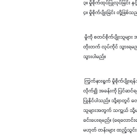
၃။ ​မှိုစိုက်​ထုပ်​ပြု​လုပ်​ခြင်း ​နှင့
၄။ ​မှိုစိုက်​ပျိုး​ခြင်း ​တို့​ဖြစ်​သ
 ​မှို​ကို ​စ​တင်​စိုက်​ပျိုး​သူ​များ ​အ​နေ​ဖြင့် ​အ​ဆင့် (၄) ​မှ ​စ​တင်​ပြီး ​ကျွမ်း​ကျင်​လာ​မှု​အ​ရ ​အ​ထက် ​အ​ဆင့်​များ​သို့ ​တစ်​ဆင့်​ပြီး​တစ်​ဆင့် ​
တိုး​တက်​ လုပ်​ကိုင်​ သွား​ရ​မည်
သွား​ပါ​မည်။
 ​ကြွက်​နား​ရွက် ​မှို​စိုက်​ပျိုး​ရန်​အ​တွက် ​ရှေး​ဦး​စွာ ​မှိုစိုက်​ခန်း ​ပြင်​ဆင်​ရ​ပါ​မည်။ ​မိ​မိ​ စိုက်​ပျိုး​လို​သည့် ​မှို​စိုက်​ထုပ် ​အ​ရေ​အ​တွက်​ကို​ 
လိုက်​၍ ​အ​ခန်း​ကို ​ပြင်​ဆင်​ရ​ပါ
ပြု​နိုင်​ပါ​သည်။ သို့​ရာ​တွင
သူ​များ​အ​တွက် ​သ​က္ကယ် ​သို့​
ခင်း​ပေး​ရ​မည်။ (​ရေ​လောင်း​သော​အ
မ​ဟုတ် ​တန်း​များ ​ထည့်​သွင်း​ထား​ရ