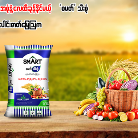
ရောဂါဒဏ်၊ရာသီဥတုဒဏ်ခံနိုင်ရည်ရှိမှုကို မြင့်တက်စေပြီး အသီးအရ
စေဖို့အတွက် လိုအပ်တဲ့အာဟာရဓာတ်ဖြစ်ပါတယ်။ ဟူးမစ်အက်စစ်ပါဝင်ပေ
မွန်လာခြင်း၊မြေဆီလွှာဖွဲ့စည်းပုံနှင့်ရေထိန်းနိုင်စွမ်းအားကောင်းလာ
ှိစေမှာဖြစ်ပါတယ်။ စပါးအပါအဝင် နှံစားသီးနှံများ၊ပဲအမျိုးမျိုး၊ဟင်းသီးဟင
်တယ်ဆိုတော့ တစ်မျိုးတည်းနဲ့ အားလုံးပါဖက်(perfect)မယ့် စမတ်သီးစုံန
ိုင်းကြီးထွားအောင် ဖန်းလင့်ရဲ့ #စမတ်သီးစုံကို သုံးကြပါစို့....