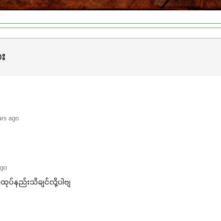
ား
ars ago
ago
းထုပ်နည်းသိချင်လို့ပါဗျ