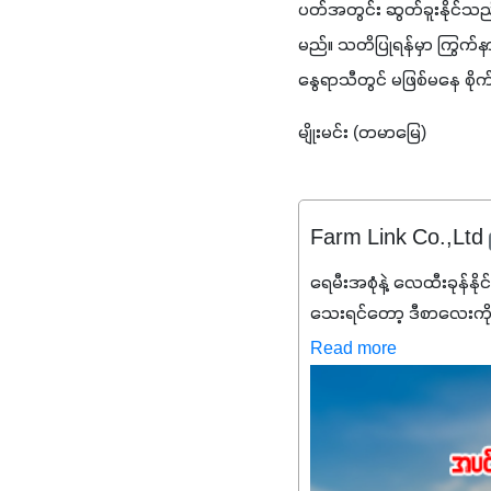
ပတ်​အ​တွင်း ​ဆွတ်​ခူး​နိုင်​သည်။ ​မှ
မည်။ ​သ​တိ​ပြု​ရန်​မှာ ​ကြွက်​နား​ရ
နွေ​ရာ​သီ​တွင် ​မ​ဖြစ်​မ​နေ ​စိုက်
မျိုးမင်း (တမာမြေ)
Farm Link Co.,Ltd
ရေမီးအစုံနဲ့ လေထီးခုန်နို
သေးရင်တော့ ဒီစာလေးကို
မစ်အက်စစ်တို့ အချိုးက
Read more
နိုက်ထရိုဂျင် 19%ပါဝင်တဲ
ချက်လုပ်မှုအားကောင်းစေ
သင့်တော်တဲ့ Phosphorus
တယ်။ ဒါ့အပြင် ပန်းပွင့်