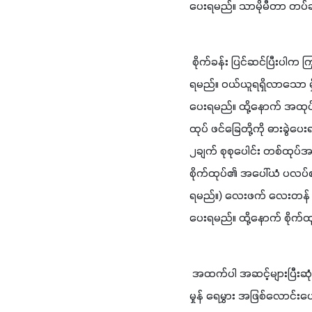
ပေး​ရ​မည်။ ​သာ​မို​မီ​တာ ​တပ်​ဆ
 ​စိုက်​ခန်း ​ပြင်​ဆင်​ပြီး​ပါ​က ​ကြွက်​နား​ရွက်​မှိုမျိုး​ ထည့်​သွင်း ​ရင့်​ကျက်​ထား​သော ​ကြွက်​နား​ရွက်​မှို ​ အ​ဆင်​သင့်​ စိုက်​ထုပ်​များ​ကို​ ဝယ်​ယူ​
ရ​မည်။ ​ဝယ်​ယူ​ရ​ရှိ​လာ​သော ​မ
ပေး​ရ​မည်။ ​ထို့​နောက် ​အ​ထုပ်​
ထုပ်​ ဖင်​ခြေ​တို့​ကို ​ဓား​ခွဲ​
၂​ချက် ​စု​စု​ပေါင်း ​တစ်​ထုပ်​အ​
စိုက်​ထုပ်​၏ ​အ​ပေါ်​ယံ​ ပ​လပ်​စ​တ
ရ​မည်။) ​လေး​ဖက် ​လေး​တန် ​မျက်​
ပေး​ရ​မည်။ ​ထို့​နောက် ​စိုက်​ထုပ
 ​အ​ထက်​ပါ​ အ​ဆင့်​များ​ပြီး​ဆုံး​ပါ​က ​တစ်​နေ့​လျှင် ​ရေ ၁-၂​ကြိမ်​လောင်း​ပေး​ ရ​မည်။ ​ရေ​ပိုက် ​အ​သုံး​ပြု​၍ ​လောင်း​နိုင်​သော်​လည်း ​ရေ​
မှုန် ​ရေ​မွှား အ​ဖြစ်​လောင်း​ပေ