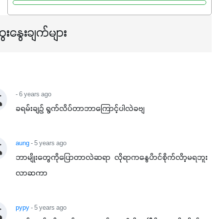
ေးနွေးချက်များ
- 6 years ago
ခရမ်းချဥ် ရွက်လိပ်တာဘာကြောင့်ပါလဲခဗျ
aung
- 5 years ago
ဘာမျိုးတွေကိုပြောတာလဲဆရာ  လိုရာကနွေပိာင်စိုက်လိာ့မရဘူး
လာဆကာ
pypy
- 5 years ago