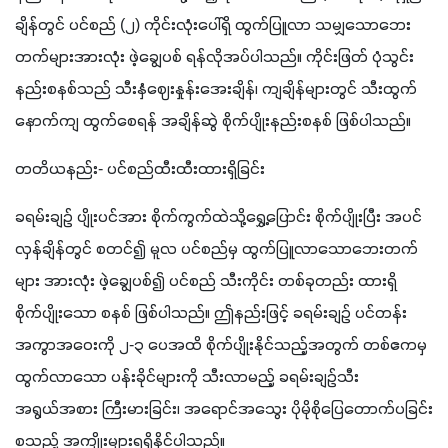
ချိန်တွင် ပင်စည် (၂) ကိုင်းလုံးပေါ်ရှိ ထွက်ပြူလာ သမျှသောဘေး
တက်များအားလုံး ဖဲ့ချွေပစ် ရန်လိုအပ်ပါသည်။ ကိုင်းဖြတ် ပုံသွင်း 
နည်းစနစ်သည် သီးနှံဈေးနှုန်းအေးချိန်၊ ကျချိန်များတွင် သီးထွက်
နောက်ကျ ထွက်စေရန် အချိန်ဆွဲ စိုက်ပျိုးနည်းစနစ် ဖြစ်ပါသည်။
တတိယနည်း- ပင်စည်ထီးထီးထားရှိခြင်း
ခရမ်းချဉ် ပျိုးပင်အား စိုက်ကွက်ထဲသို့ရွှေ့ပြောင်း စိုက်ပျိုးပြီး အပင်
လှန်ချိန်တွင် စတင်၍ မူလ ပင်စည်မှ ထွက်ပြူလာသောဘေးတက်
များ အားလုံး ဖဲ့ချွေပစ်၍ ပင်စည် သီးကိုင်း တစ်ခုတည်း ထားရှိ
စိုက်ပျိုးသော စနစ် ဖြစ်ပါသည်။ ဤနည်းဖြင့် ခရမ်းချဉ် ပင်တန်း 
အကွာအဝေးကို ၂-၃ ပေအထိ စိုက်ပျိုးနိုင်သည့်အတွက် တစ်ဧကမှ 
ထွက်လာသော ပန်းခိုင်များကို သီးလာမည့် ခရမ်းချဉ်သီး 
အရွယ်အစား ကြီးမားခြင်း၊ အရောင်အသွေး ပိုမိုစိုပြေတောက်ပခြင်း 
စသည့် အကျိုးများရရှိနိုင်ပါသည်။