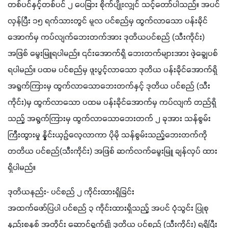
တစ်ပင်နှင့်တစ်ပင် ၂ ပေခြား စိုက်ပျိုးလျှင် သင့်တော်ပါသည်။ အပင်
လှန်ပြီး ၁၅ ရက်သားတွင် မူလ ပင်စည်မှ ထွက်လာသော ပန်းခိုင်
အောက်မှ ကပ်လျက်ဘေးတက်အား ဒုတိယပင်စည် (သီးကိုင်း) 
အဖြစ် မွေးမြူရပါမည်။ ၎င်းအောက်ရှိ ဘေးတက်များအား ဖဲ့ချွေပစ်
ရပါမည်။ ပထမ ပင်စည်မှ ဖူးပွင့်လာသော ဒုတိယ ပန်းခိုင်အောက်ရှိ 
အရွက်ကြားမှ ထွက်လာသောဘေးတက်နှင့် ဒုတိယ ပင်စည် (သီး
ကိုင်း)မှ ထွက်လာသော ပထမ ပန်းခိုင်အောက်မှ ကပ်လျက် တည်ရှိ
သည့် အရွက်ကြားမှ ထွက်လာသောဘေးတက် ၂ ခုအား သန်စွမ်း 
ကြီးထွားမှု နှိုင်းယှဉ်လေ့လာကာ ပိုမို သန်စွမ်းသည့်ဘေးတက်ကို 
တတိယ ပင်စည်(သီးကိုင်း) အဖြစ် ဆက်လက်မွေးမြူ ချန်လှပ် ထား
ရှိပါမည်။
ဒုတိယနည်း- ပင်စည် ၂ ကိုင်းထားရှိခြင်း
အထက်ဖော်ပြပါ ပင်စည် ၃ ကိုင်းထားရှိသည့် အပင် ပုံသွင်း ပြုစု 
နည်းစနစ် အတိုင်း ဆောင်ရွက်၍ ဒုတိယ ပင်စည် (သီးကိုင်း) ရရှိပြီး 