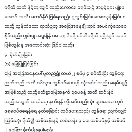
ဂရိတ် ထက် နိမ့်ကျလျှင် လည်းကောင်း၊ ခရမ်းချဉ် အပွင့်များ မျိုးမ
အောင် အသီး မတင်နိုင် ဖြစ်ရသည်။ ပူလွန်းခြင်း၊ အေးလွန်းခြင်း စ
သည့် လွန်ကဲသော ရာသီဥတု အခြေအနေမျိုးတွင် အပင်ကိုသေစေ
နိုင်သည်။ ပျှမ်းမျှ အပူချိန် ၁၈-၁၅ ဒီဂရီ စင်တီဂရိတ် ရရှိလျှင် အပင်
ဖြစ်ထွန်းမှု အကောင်းဆုံး ဖြစ်ပါသည်။
၄. စိုက်ပျိုးခြင်း
(၁) မြေပြုပြင်ခြင်း
မြေ အခြေအနေပေါ် မူတည်၍ ထယ် ၂ စပ်မှ ၄ စပ်ထိုးပြီး ထွန်ရေး
ညက်သည် အထိ ၁၆သွား ထွန်ဝင်ပေးရန် လိုအပ်ပါသည်။ ခရမ်းချဉ် 
အမြစ်သည် တည့်မတ်စွာမြေအနက် ၃ပေခန့် အထိ ဆင်းနိုင်
သည့်အတွက် ထယ်ရေး နက်ရန် လိုအပ်သည်။ မိုး များဒေသ တွင်
ရေမဝပ်စေရန်ရေ နှုတ်မြောင်း လုပ်ပေးရသည်။ ထွန်ရေး ညက်လျှင် 
ကြမ်းတုံး ရိုက်၍ တစ်တန်းနှင့် တစ်တန်း ၃ ပေ၊ တစ်ပင်နှင့် တစ်ပင် 
၂ ပေခြား စိုက်ပျိုးရပါမည်။