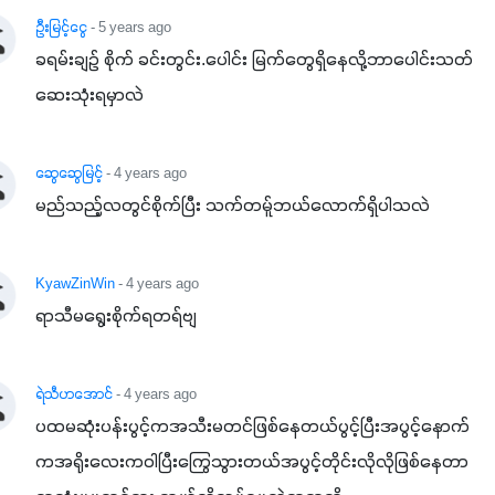
ဦးမြင့်ငွေ
- 5 years ago
ခရမ်းချဥ် စိုက် ခင်းတွင်း.ပေါင်း မြက်တွေရှိနေလို့ဘာပေါင်းသတ်
ဆေးသုံးရမှာလဲ
ဆွေဆွေမြင့်
- 4 years ago
မည်သည့်လတွင်စိုက်ပြီး သက်တမ်ူဘယ်လောက်ရှိပါသလဲ
KyawZinWin
- 4 years ago
ရာသီမရွေးစိုက်ရတရ်ဗျ
ရဲသီဟအောင်
- 4 years ago
ပထမဆုံးပန်းပွင့်ကအသီးမတင်ဖြစ်နေတယ်ပွင့်ပြီးအပွင့်နောက်
ကအရိုးလေးကဝါပြီးကြွေသွားတယ်အပွင့်တိုင်းလိုလိုဖြစ်နေတာ