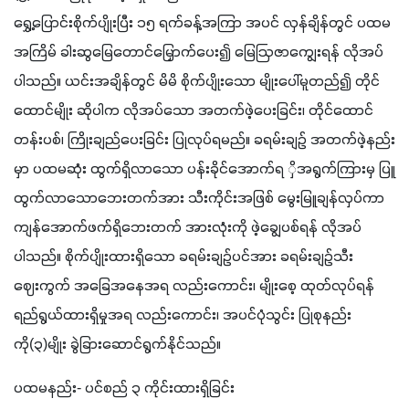
ရွှေ့ပြောင်းစိုက်ပျိုးပြီး ၁၅ ရက်ခန့်အကြာ အပင် လှန်ချိန်တွင် ပထမ
အကြိမ် ခါးဆွမြေတောင်မြှောက်ပေး၍ မြေဩဇာကျွေးရန် လိုအပ်
ပါသည်။ ယင်းအချိန်တွင် မိမိ စိုက်ပျိုးသော မျိုးပေါ်မူတည်၍ တိုင်
ထောင်မျိုး ဆိုပါက လိုအပ်သော အတက်ဖဲ့ပေးခြင်း၊ တိုင်ထောင်
တန်းပစ်၊ ကြိုးချည်ပေးခြင်း ပြုလုပ်ရမည်။ ခရမ်းချဉ် အတက်ဖဲ့နည်း
မှာ ပထမဆုံး ထွက်ရှိလာသော ပန်းခိုင်အောက်ရ ှိအရွက်ကြားမှ ပြူ
ထွက်လာသောဘေးတက်အား သီးကိုင်းအဖြစ် မွေးမြူချန်လှပ်ကာ 
ကျန်အောက်ဖက်ရှိဘေးတက် အားလုံးကို ဖဲ့ချွေပစ်ရန် လိုအပ်
ပါသည်။ စိုက်ပျိုးထားရှိသော ခရမ်းချဉ်ပင်အား ခရမ်းချဉ်သီး
ဈေးကွက် အခြေအနေအရ လည်းကောင်း၊ မျိုးစေ့ ထုတ်လုပ်ရန် 
ရည်ရွယ်ထားရှိမှုအရ လည်းကောင်း၊ အပင်ပုံသွင်း ပြုစုနည်း
ကို(၃)မျိုး ခွဲခြားဆောင်ရွက်နိုင်သည်။
ပထမနည်း- ပင်စည် ၃ ကိုင်းထားရှိခြင်း