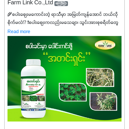
Farm Link Co.,Ltd
ကြော်ငြာ
🌾စပါးဈေးမကောင်းတဲ့ ရာသီမှာ အမြတ်ကျန်အောင် ဘယ်လို
စိုက်မလဲ⁉️ ❗စပါးဈေးကလည်းမသေချာ၊ သွင်းအားစုစရိတ်တွေ
ကလည်း တက်နေတဲ့ဒီလိုအချိန်မှာ သွင်းအားစုဖိုးကို လျှော့ချပြီး
Read more
အထွက်နှုန်းကို ထိန်းထားနိုင်မှ ဦးကြီးတို့ အဆင်ပြေမှာနော် ✔️ဒါ
ကြောင့် ကိုယ်သုံးသမျှ ကိုယ့်အတွက်အကျိုးရစေမယ့်
အရည်အသွေးစိတ်ချရတဲ့ သွင်းအားစုပစ္စည်းတွေကိုပဲ ရွေးချယ်
သုံးသင့်ပါတယ်။