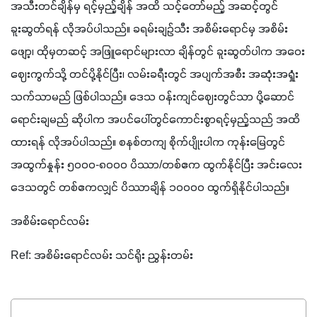
အသီးတင်ချိန်မှ ရင့်မှည့်ချိန် အထိ သင့်တော်မည့် အဆင့်တွင် 
ခူးဆွတ်ရန် လိုအပ်ပါသည်။ ခရမ်းချဉ်သီး အစိမ်းရောင်မှ အစိမ်း
ဖျော့၊ ထိုမှတဆင့် အဖြူရောင်များလာ ချိန်တွင် ခူးဆွတ်ပါက အဝေး
ဈေးကွက်သို့ တင်ပို့နိုင်ပြီး၊ လမ်းခရီးတွင် အပျက်အစီး အဆုံးအရှုံး 
သက်သာမည် ဖြစ်ပါသည်။ ဒေသ ဝန်းကျင်ဈေးတွင်သာ ပို့ဆောင်
ရောင်းချမည် ဆိုပါက အပင်ပေါ်တွင်ကောင်းစွာရင့်မှည့်သည် အထိ
ထားရန် လိုအပ်ပါသည်။ စနစ်တကျ စိုက်ပျိုးပါက ကုန်းမြေတွင် 
အထွက်နှုန်း ၅၀ဝဝ-၈၀ဝဝ ပိဿာ/တစ်ဧက ထွက်နိုင်ပြီး အင်းလေး
ဒေသတွင် တစ်ဧကလျှင် ပိဿာချိန် ၁၀ဝဝဝ ထွက်ရှိနိုင်ပါသည်။
အစိမ်းရောင်လမ်း
Ref: အစိမ်းရောင်လမ်း သင်ရိုး ညွှန်းတမ်း