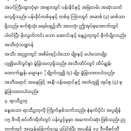
အပင်ကြီးထွားပုံမှာ အဖျားတွင် ပန်းခိုင်နှင့် အမြဲတမ်း အဆုံးသတ်
လေ့ရှိသည်။ ပန်းခိုင်တစ်ခုနှင့် တစ်ခု ကြားတွင် အဆစ် (၃) ဆစ်သာ
ရှိသည်။ စက်ရုံသုံး ခရမ်းချဉ်သီး အားလုံး ဤအုပ်စုအောက်တွင် 
ပါဝင်ပြီး မိုးလွတ်ကင်း သော ဆောင်းနှင့် နွေဥတုတွင် စိုက်ပျိုးသည်။
အသီးပုံသဏ္ဍာန်
အသီး အညှာတွင် အစိမ်းရင့်ပါသော မျိုးနှင့် မပါသောမျိုး 
ဟူ၍ပေါ်လွင်စွာ ခွဲခြားလေ့ရှိသည်။ အသီးထိပ်တွင် ထိပ်ချွန်၊ 
ထောက်ချွန်၊ ချောနှင ့်ချိုက်ဟူ၍ (၄) မျိုး ခွဲခြားထားပါသည်။ 
အသီးရောင် အနေဖြင့် အနီ၊ ပန်းရောင်နှင့် အဝါဟူ၍ အုပ်စု (၃) စု
ခွဲခြားထားပါသည်။
၃. ရာသီဥတု
နွေးသော ရာသီဥတုကို ကြိုက်နှစ်သက်သည်။ နံနက်ပိုင်း အပူချိန် 
၁၅ ဒီဂရီ စင်တီဂရိတ်တွင် ပန်းပွင့်မှုမှာ အကောင်းဆုံး ဖြစ်သည်။ ည
ဘက်တွင် အလွန်ခြောက်သွေ့ ပူပြင်းပြီး အပူချိန် ၁၃ ဒီဂရီစင်တီ