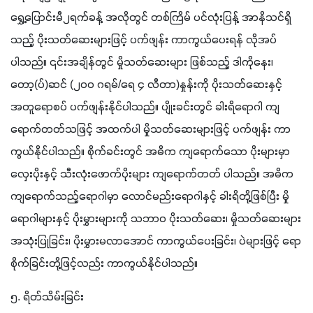
ရွှေ့ပြောင်းမီ၂ရက်ခန့် အလိုတွင် တစ်ကြိမ် ပင်လုံးပြန့် အာနိသင်ရှိ
သည့် ပိုးသတ်ဆေးများဖြင့် ပက်ဖျန်း ကာကွယ်ပေးရန် လိုအပ်
ပါသည်။ ၎င်းအချိန်တွင် မှိုသတ်ဆေးများ ဖြစ်သည့် ဒါကိုနေး၊ 
တော့(ပ်)ဆင် (၂၀ဝ ဂရမ်/ရေ ၄ လီတာ)နှုန်းကို ပိုးသတ်ဆေးနှင့် 
အတူရောစပ် ပက်ဖျန်းနိုင်ပါသည်။ ပျိုးခင်းတွင် ခါးရိရောဂါ ကျ
ရောက်တတ်သဖြင့် အထက်ပါ မှိုသတ်ဆေးများဖြင့် ပက်ဖျန်း ကာ
ကွယ်နိုင်ပါသည်။ စိုက်ခင်းတွင် အဓိက ကျရောက်သော ပိုးများမှာ 
လှေးပိုးနှင့် သီးလုံးဖောက်ပိုးများ ကျရောက်တတ် ပါသည်။ အဓိက 
ကျရောက်သည့်ရောဂါမှာ လောင်မည်းရောဂါနှင့် ခါးရိတို့ဖြစ်ပြီး မှို
ရောဂါများနှင့် ပိုးမွှားများကို သဘာဝ ပိုးသတ်ဆေး၊ မှိုသတ်ဆေးများ 
အသုံးပြုခြင်း၊ ပိုးမွှားမလာအောင် ကာကွယ်ပေးခြင်း၊ ပဲများဖြင့် ရော
စိုက်ခြင်းတို့ဖြင့်လည်း ကာကွယ်နိုင်ပါသည်။
၅. ရိတ်သိမ်းခြင်း