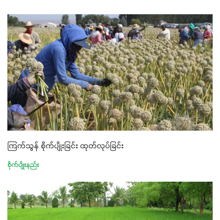
ကြက်သွန် စိုက်ပျိုးခြင်း ထုတ်လုပ်ခြင်း
စိုက်ပျိုးနည်း