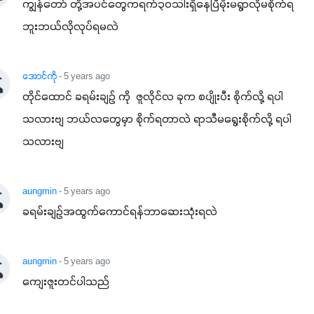
ကျွန်တော် တို့အပင်တွေကရက်၃၀သါးရှိနေပြီမိုးမရွာလိုမစိုက်ရ
ဘူးဘယ်လိုလုပ်ရမလဲ
အောင်ကို
- 5 years ago
တိုင်ထောင် ခရမ်းချဉ် ကို  ဇူလိုင်လ ခုက စပျိုးပီး စိုက်လို့ ရပါ
သလားဗျ ဘယ်လတွေမှာ စိုက်ရတာလဲ ရာသီမရွေးစိုက်လို့ ရပါ
သလားဗျ
aungmin
- 5 years ago
ခရမ်းချဥ်အထွက်ကောင်ရန်ဘာဆေးသုံးရလဲ
aungmin
- 5 years ago
ကျေးဇူးတင်ပါသည်