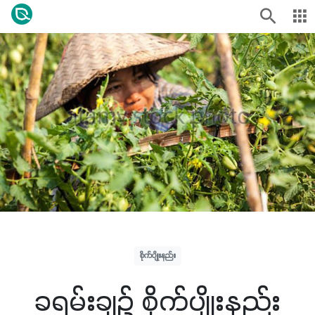
စိုက်ပျိုးနည်း
ခရမ်းချဉ် စိုက်ပျိုးနည်း