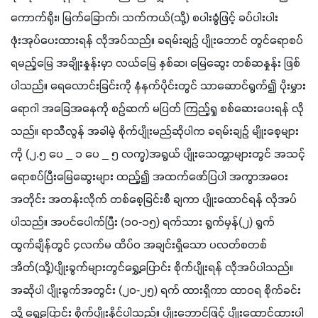
ကောက်ရိုး၊ မြက်ခြောက်၊ သက်ကယ်(သို့) စပါးခွံဖြင့် ခပ်ပါးပါး 
ဖုံးအုပ်ပေးထားရန် လိုအပ်သည်။ ခရမ်းချဉ် ပျိုးဘောင် တွင်ရောစပ်
ရမည့်မြေ အချိုးနှုန်းမှာ လယ်မြေ နှစ်ဆ၊ မြေဆွေး တစ်ဆနှုန်း ဖြစ်
ပါသည်။ ရေလောင်းခြင်းကို နံနက်ပိုင်းတွင် သာဆောင်ရွက်၍ ပိုးမွှား
ရောဂါ အခြေအနေကို စဉ်ဆက် မပြတ် ကြည့်ရှု စစ်ဆေးပေးရန် လို
သည်။ ရာသီလွန် အခါမဲ့ စိုက်ပျိုးမည်ဆိုပါက ခရမ်းချဉ် မျိုးစေ့များ
ကို (၂.၅ ပေ _ ၁ ပေ _ ၅ လက္မ)အရွယ် ပျိုးသေတ္တာများတွင် အသင့်
ရောစပ်ပြီးမြေဆွေးများ ထည့်၍ အထက်ဖော်ပြပါ အကွာအဝေး 
အတိုင်း အတန်းလိုက် တစ်စေ့ခြင်းစီ ချကာ ပျိုးထောင်ရန် လိုအပ်
ပါသည်။ အပင်ပေါက်ပြီး (၁၀-၁၅) ရက်သား ရွက်မှန်(၂) ရွက်
ထွက်ချိန်တွင် ၄လက်မ ထိပ်ဝ အချင်းရှိသော ပလတ်စတစ်
အိတ်(သို့)ပျိုးခွက်များတွင်ရွှေ့ပြောင်း စိုက်ပျိုးရန် လိုအပ်ပါသည်။ 
အဆိုပါ ပျိုးခွက်အတွင်း (၂၀-၂၅) ရက် ထားရှိကာ ထာဝရ စိုက်ခင်း
သို့ ရွှေ့ပြောင်း စိုက်ပျိုးနိုင်ပါသည်။ ပျိုးဘောင်ဖြင့် ပျိုးထောင်ထားပါ