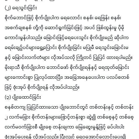
(၂) ရေသွင်းခြင်း
စိုက်ဘောင်ဖြင့် စိုက်ပျိုးပါက ရေလောင်း စနစ်၊ ရေဖြန်း စနစ်၊ 
အစက်ချစနစ် တို့ကို ဆောင်ရွက်ခြင်းဖြင့် အပင် ဖြစ်ထွန်းမှု ပိုမို
ကောင်းမွန်ပါသည်။ မြောင်းဖြင့်ရေပေးသွင်း စိုက်ပျိုးမည် ဆိုပါက 
ခရမ်းချဉ်ပင်များရွှေ့ပြောင်း စိုက်ပျိုးခြင်း မပြုမီ ရေသွင်းမြောင်းမ
နှင့် မြောင်းလက်တံများ လိုအပ်သလို ကြိုတင် ပြုပြင် ထားရပါမည်။ 
မိုးရာသီ စိုက်ပျိုးပါက ဘောင်ဖော် စိုက်ပျိုးရန်နှင့် ရေထုတ်မြောင်း
များကောင်းစွာ ပြုလုပ်ထားပြီး၊ အခြေအနေပေးပါက ပလပ်စတစ်
ဖြင့် ဖုံးအုပ် စိုက်ပျိုးရန် လိုအပ်ပါသည်။
(၃) ပျိုးထောင်ခြင်း
စနစ်တကျ ပြုပြင်ထားသော ပျိုးဘောင်တွင် တစ်တန်းနှင့် တစ်တန်း 
၂ လက်မခြား စိုက်တန်းများဖြောင့်တန်းစွာ ဆွဲ၍ တစ်စေ့နှင့် တစ်စေ့ 
လက်မဝက်ခြားစီ မျိုးစေ့ တန်းချကာ မြေဆွေးမှုန့်ဖြင့် ခပ်ပါးပါး 
ဖုံးအုပ်ပေးရန် လိုအပ်သည်။ ပြီးလျှင် ရေဝအောင်လောင်းပေး၍ 