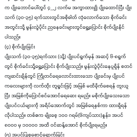
က ပျိုးဘောင်ပေါ်တွင် ၄_၂ လက်မ အကွာထား၍ ပျိုးထောင်ပြီး ပျိုး
သက် (၃၀-၃၅) ရက်သားတွင်အစိုဓါတ် လုံလောက်သော စိုက်ခင်း 
အတွင်းသို့ မွန်းလွဲပိုင်း ညနေခင်းများတွင်ရွှေ့ပြောင်း စိုက်ပျိုးနိုင် 
ပါသည်။
(၄) စိုက်ပျိုးခြင်း
ပျိုးသက် (၃၀-၃၅)ရက်သား (သို့) ပျိုးပင်ရွက်မှန် အဆင့် ၆-၈ရွက်
တွင် စိုက်ခင်းသို့ရွှေ့ပြောင်း စိုက်ပျိုးသည်။ မွန်းလွဲပိုင်းနေပူရှိန် စတင် 
ကျဆင်းချိန်တွင် ကြိုတင်ရေလောင်းထားသော ပျိုးခင်းမှ ပျိုးပင်
ကလေးများကို လက်ထိုး တူရွင်းဖြင့် အမြစ် မထိခိုက်စေရန် တူးယူ
ပြီး အမြစ်ကိုပြောင်စင်အောင်ရေဆေး ရမည်။ မစိုက်ပျိုးသေးသော 
ပျိုးပင်ငယ်များကို အရိပ်အောက်တွင် အမြစ်ရေနှစ်ကာ ထားရှိရန် 
လိုပါသည်။ တစ်ဧက မျိုးစေ့ ၁၀ဝ ဂရမ်(၆ကျပ်သား)နှုန်း၊ အပင် 
၈၀ဝဝ မှ ၁၀ဝဝဝ အထိ ဝင်ဆန့်အောင် စိုက်ပျိုးရမည်။
(၅) အပင်ပြုစုစောင့်ရှောက်ခြင်း