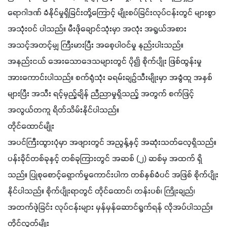
ရောဂါဒဏ် ခံနိုင်မှုရှိခြင်းတို့ကြောင့် မျိုးစပ်ခြင်းလုပ်ငန်းတွင် များစွာ
အသုံးဝင် ပါသည်။ မီးဖိုချောင်သုံးမှာ အလုံး အရွယ်အစား 
အသင့်အတင့်မျှ ကြီးမားပြီး အစေ့ပါဝင်မှု နည်းပါးသည်။ 
အနည်းငယ် အေးသောဒေသများတွင် ပို၍ စိုက်ပျိုး ဖြစ်ထွန်းမှု 
အားကောင်းပါသည်။ စက်ရုံသုံး ခရမ်းချဉ်သီးမျိုးမှာ အခွံထူ အနှစ်
များပြီး အသီး ရင့်မှည့်ချိန် ညီညာမှုရှိသည့် အတွက် စက်ဖြင့် 
အလွယ်တကူ ရိတ်သိမ်းနိုင်ပါသည်။
တိုင်ထောင်မျိုး
အပင်ကြီးထွားပုံမှာ အဖျားတွင် အညွန့်နှင့် အဆုံးသတ်လေ့ရှိသည်။ 
ပန်းခိုင်တစ်ခုနှင့် တစ်ခုကြားတွင် အဆစ် (၂) ဆစ်မှ အထက် ရှိ
သည်။ ပြုစုစောင့်ရှောက်မှုကောင်းပါက တစ်နှစ်ခံပင် အဖြစ် စိုက်ပျိုး
နိုင်ပါသည်။ စိုက်ပျိုးရာတွင် တိုင်ထောင်၊ တန်းပစ်၊ ကြိုးချည်၊ 
အတက်ဖဲ့ခြင်း လုပ်ငန်းများ မှန်မှန်ဆောင်ရွက်ရန် လိုအပ်ပါသည်။
တိုင်လွတ်မျိုး