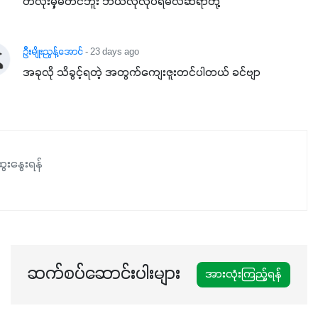
တလုံးမှ့မတင်ဘူး ဘယ်လိုလုပ်ရမလဲဆရာတို့
ဦးမျိုးညွန့်အောင်
- 23 days ago
အခုလို သိခွင့်ရတဲ့ အတွက်ကျေးဇူးတင်ပါတယ် ခင်ဗျာ
ေးနွေးရန်
ဆက်စပ်ဆောင်းပါးများ
အားလုံးကြည့်ရန်