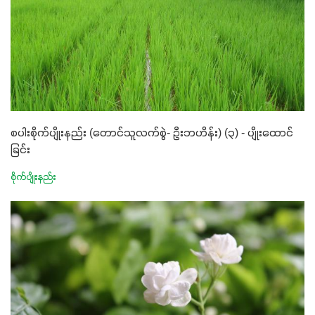
စပါးစိုက်ပျိုးနည်း (တောင်သူလက်စွဲ- ဦးဘဟိန်း) (၃) - ပျိုးထောင်
ခြင်း
စိုက်ပျိုးနည်း