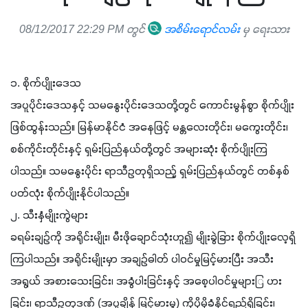
08/12/2017 22:29 PM တွင်
အစိမ်းရောင်လမ်း
မှ ရေးသား
၁. စိုက်ပျိုးဒေသ
အပူပိုင်းဒေသနှင့် သမနွေးပိုင်းဒေသတို့တွင် ကောင်းမွန်စွာ စိုက်ပျိုး 
ဖြစ်ထွန်းသည်။ မြန်မာနိုင်ငံ အနေဖြင့် မန္တလေးတိုင်း၊ မကွေးတိုင်း၊ 
စစ်ကိုင်းတိုင်းနှင့် ရှမ်းပြည်နယ်တို့တွင် အများဆုံး စိုက်ပျိုးကြ
ပါသည်။ သမနွေးပိုင်း ရာသီဥတုရှိသည့် ရှမ်းပြည်နယ်တွင် တစ်နှစ်
ပတ်လုံး စိုက်ပျိုးနိုင်ပါသည်။
၂. သီးနှံမျိုးကွဲများ
ခရမ်းချဉ်ကို အရိုင်းမျိုး၊ မီးဖိုချောင်သုံးဟူ၍ မျိုးခွဲခြား စိုက်ပျိုးလေ့ရှိ
ကြပါသည်။ အရိုင်းမျိုးမှာ အချဉ်ဓါတ် ပါဝင်မှုမြင့်မားပြီး အသီး
အရွယ် အစားသေးခြင်း၊ အခွံပါးခြင်းနှင့် အစေ့ပါဝင်မှုများြ ပား
ခြင်း၊ ရာသီဥတုဒဏ် (အပူချိန် မြင့်မားမှု) ကိုပိုမိုခံနိုင်ရည်ရှိခြင်း၊ 