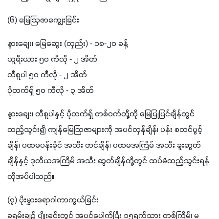
(၆) မြေဩဇာကျွေးခြင်း
နွားချေး၊ မြေဆွေး (လှည်း) - ၁၈-၂၀ ခန့်
ယူရီးယား ၅၀ ကီလို - ၂ အိတ်
တီစူပါ ၅၀ ကီလို - ၂ အိတ်
ပိုတက်ရှ် ၅၀ ကီလို - ၃ အိတ်
နွားချေး၊ တီစူပါနှင့် ပိုတက်ရှ် တစ်ဝက်တို့ကို မြေပြုပြင်ချိန်တွင် 
ထည့်သွင်း၍ ကျန်မြေဩဇာများကို အပင်လှန်ချိန်၊ ပန်း စတင်ပွင့်
ချိန်၊ ပထမပန်းခိုင် အသီး တင်ချိန်၊ ပထမအကြိမ် အသီး ခူးဆွတ်
ချိန်နှင့် ဒုတိယအကြိမ် အသီး ဆွတ်ချိန်တို့တွင် ထပ်မံထည့်သွင်းရန် 
လိုအပ်ပါသည်။
(၇) ပိုးမွှားရောဂါကာကွယ်ခြင်း
ခရမ်းချဉ် ပျိုးခင်းတွင် အပင်ပေါက်ပြီး ၁၅ရက်သား တစ်ကြိမ်၊ မ