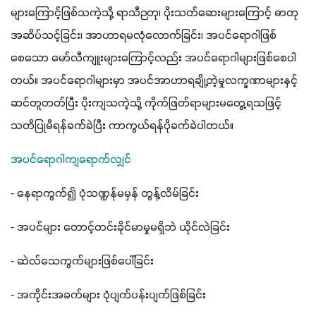
များကြောင့်ဖြစ်သကဲ့သို့ ရာသီဉတု၊ ပိုးသတ်ဆေးများကြောင့် ဓာတု
အဆိပ်သင့်ခြင်း၊ အာဟာရမလုံလောက်ခြင်း၊ အပင်ရောဂါဖြစ်
စေသော မော်လီကျူးများကြောင့်လည်း အပင်ရောဂါများဖြစ်စေပါ
တယ်။ အပင်ရောဂါများမှာ အပင်အာဟာရချို့တဲ့မှုလက္ခဏာများနှင့် 
ဆင်တူတတ်ပြီး ပိုးကျသကဲ့သို့ ကိုက်ဖြတ်ရာများမတွေ့ရသဖြင့် 
သတိပြုမိရန်ခက်ခဲပြီး ကာကွယ်ရန်ပိုခက်ခဲပါတယ်။ 
အပင်ရောဂါကျရောက်လျှင်
- နေရာကွက်၍ ပုံသဏ္ဍန်မမှန် တွန့်လိမ်ခြင်း
- အပင်များ တောင့်တင်းခိုင်မာမှုမရှိဘဲ ယိုင်လဲခြင်း
- ဆဲလ်သေကွက်များဖြစ်ပေါ်ခြင်း
- အကိုင်းအခက်များ ပုံပျက်ပန်းပျက်ဖြစ်ခြင်း