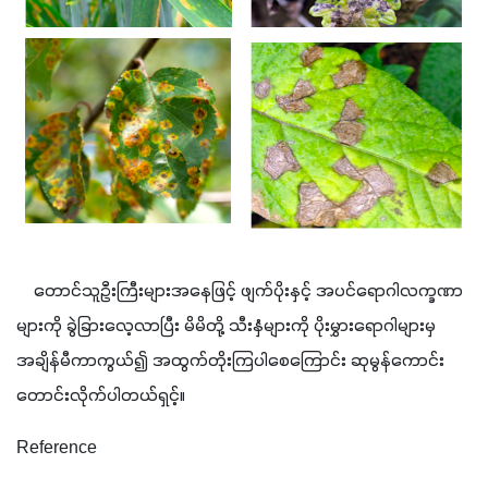
    တောင်သူဦးကြီးများအနေဖြင့် ဖျက်ပိုးနှင့် အပင်ရောဂါလက္ခဏာ
များကို ခွဲခြားလေ့လာပြီး မိမိတို့ သီးနှံများကို ပိုးမွှားရောဂါများမှ 
အချိန်မီကာကွယ်၍ အထွက်တိုးကြပါစေကြောင်း ဆုမွန်ကောင်း
တောင်းလိုက်ပါတယ်ရှင့်။
Reference