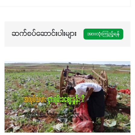
ဆက်စပ်ဆောင်းပါးများ
အားလုံးကြည့်ရန်