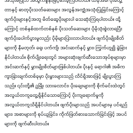
အသုံးမပြုဘဲ အထွက်နှုန်းမြင့်မားခဲ့ကြပါတယ်။ ယခုအခါ ပိုးတွေ့
တာနှင့် ဓာတုပိုးသတ်ဆေးများ အလွန်အကျွံအသုံးပြုခြင်းကြောင့် 
ဖျက်ပိုးများနှင့်အတူ မိတ်ဆွေပိုးများပါ သေဆုံးကြရပါတယ်။ ထို့
ကြောင့် တစ်နှစ်ထက်တစ်နှစ် ပိုးသတ်ဆေးများ ပိုမိုသုံးစွဲလာရပြီး 
ဖျက်ပိုးပေါက်ပွားမှုလည်း ပိုမိုများပြားလာပါတယ်။ ဖျက်ပိုးမျိုးစိတ်
များကို နီမတုတ်၊ ခရု၊ ပက်ကျိ၊ အင်းဆက်နှင့် မွှား၊ ကြွက်ဟူ၍ ခွဲခြား
နိုင်ပါတယ်။ စိုက်ပျိုးရေးတွင် အများဆုံးဖျက်ဆီးသောအုပ်စုများမှာ 
အင်းဆက်နှင့် မွှားမျိုးစိတ်များဖြစ်ပါတယ်။ ပိုးနှင့် ရောဂါ၏ အဓိက
ကွာခြားချက်တစ်ခုမှာ ပိုးမွှားများသည် လိင်ရှိအားဖြင့် မျိုးပွားကြ
သည်။ ၎င်းတို့၏ ဥမြုံ၊ သားလောင်း၊ ပိုးချေးများကို စိုက်ခင်းထဲတွင် 
အလွယ်တကူတွေ့ရှိနိုင်သောကြောင့် ပိုးကျရောက်မှုကို 
အလွယ်တကူသိရှိနိုင်ပါတယ်။ ဖျက်ပိုးမျာသည် အပင်များမှ ပင်ရည်
များ၊ အစာများကို စုပ်ယူခြင်း၊ ကိုက်ဖြတ်စားသောက်ခြင်းဖြင့် အပင်
များကို ဖျက်ဆီးပါတယ်။ 