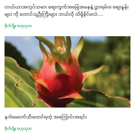
လယ်ယာအလုပ်သမား စျေးကွက်အခြေအနေနဲ့ ဌားရမ်းခ စျေးနှုန်း
များ ကို တောင်သူဉီးကြီးများ ဘယ်လို သိရှိနိုင်မလဲ.....
စိုက်ပျိုး ဗဟုသုတ
နဂါးမောက်သီးမတင်ရတဲ့ အကြောင်းအရင်း
စိုက်ပျိုး ဗဟုသုတ