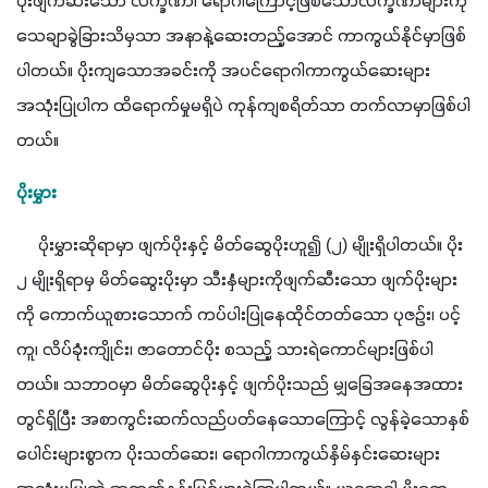
ပိုးဖျက်ဆီးသော လက္ခဏာ၊ ရောဂါကြောင့်ဖြစ်သောလက္ခဏာများကို 
သေချာခွဲခြားသိမှသာ အနာနဲ့ဆေးတည့်အောင် ကာကွယ်နိုင်မှာဖြစ်
ပါတယ်။ ပိုးကျသောအခင်းကို အပင်ရောဂါကာကွယ်ဆေးများ 
အသုံးပြုပါက ထိရောက်မှုမရှိပဲ ကုန်ကျစရိတ်သာ တက်လာမှာဖြစ်ပါ
တယ်။
ပိုးမွှား
     ပိုးမွှားဆိုရာမှာ ဖျက်ပိုးနှင့် မိတ်ဆွေပိုးဟူ၍ (၂) မျိုးရှိပါတယ်။ ပိုး 
၂ မျိုးရှိရာမှ မိတ်ဆွေးပိုးမှာ သီးနှံများကိုဖျက်ဆီးသော ဖျက်ပိုးများ
ကို ကောက်ယူစားသောက် ကပ်ပါးပြုနေထိုင်တတ်သော ပုဇဉ်း၊ ပင့်
ကူ၊ လိပ်ခုံးကျိုင်း၊ ဇာတောင်ပိုး စသည့် သားရဲကောင်များဖြစ်ပါ
တယ်။ သဘာဝမှာ မိတ်ဆွေပိုးနှင့် ဖျက်ပိုးသည် မျှခြေအနေအထား
တွင်ရှိပြီး အစာကွင်းဆက်လည်ပတ်နေသောကြောင့် လွန်ခဲ့သောနှစ်
ပေါင်းများစွာက ပိုးသတ်ဆေး၊ ရောဂါကာကွယ်နှိမ်နှင်းဆေးများ 