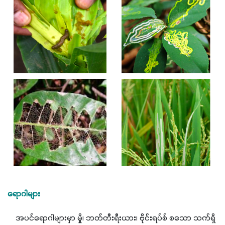
ရောဂါများ
    အပင်ရောဂါများမှာ မှို၊ ဘတ်တီးရီးယား၊ ဗိုင်းရပ်စ် စသော သက်ရှိ