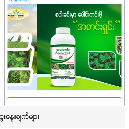
Read more
အထွက်နှုန်းကို ထိန်းထားနိုင်မှ ဦးကြီးတို့ အဆင်ပြေမှာနော် ✔️ဒါ
ကြောင့် ကိုယ်သုံးသမျှ ကိုယ့်အတွက်အကျိုးရစေမယ့်
အရည်အသွေးစိတ်ချရတဲ့ သွင်းအားစုပစ္စည်းတွေကိုပဲ ရွေးချယ်
သုံးသင့်ပါတယ်။
ေးနွေးချက်များ