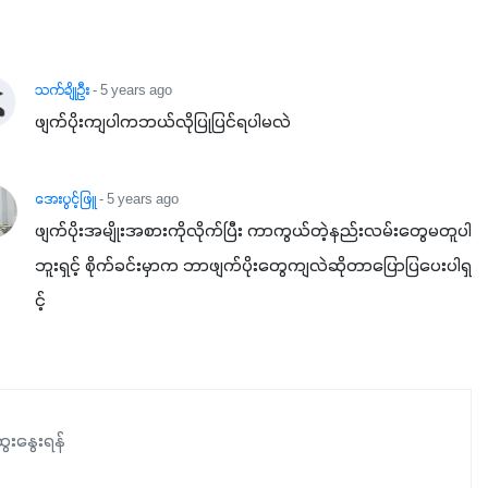
သက်ချိုဦး
- 5 years ago
ဖျက်ပိုးကျပါကဘယ်လိုပြုပြင်ရပါမလဲ
အေးပွင့်ဖြူ
- 5 years ago
ဖျက်ပိုးအမျိုးအစားကိုလိုက်ပြီး ကာကွယ်တဲ့နည်းလမ်းတွေမတူပါ
ဘူးရှင့် စိုက်ခင်းမှာက ဘာဖျက်ပိုးတွေကျလဲဆိုတာပြောပြပေးပါရှ
င့်
ေးနွေးရန်