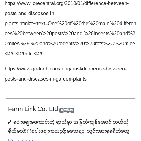
https://www.lorecentral.org/2018/01/difference-between-
pests-and-diseases-in-
plants.html#:~:text=One%20of%20the%20main%20differen
ces%20between%20pests%20and,%28insects%20and%2
0mites%29%20and%20rodents%20%28rats%2C%20mice
%2C%20etc.%29.
https://www.go-forth.com/blog/post/difference-between-
pests-and-diseases-in-garden-plants
Farm Link Co.,Ltd
ကြော်ငြာ
🌾စပါးဈေးမကောင်းတဲ့ ရာသီမှာ အမြတ်ကျန်အောင် ဘယ်လို
စိုက်မလဲ⁉️ ❗စပါးဈေးကလည်းမသေချာ၊ သွင်းအားစုစရိတ်တွေ
ကလည်း တက်နေတဲ့ဒီလိုအချိန်မှာ သွင်းအားစုဖိုးကို လျှော့ချပြီး