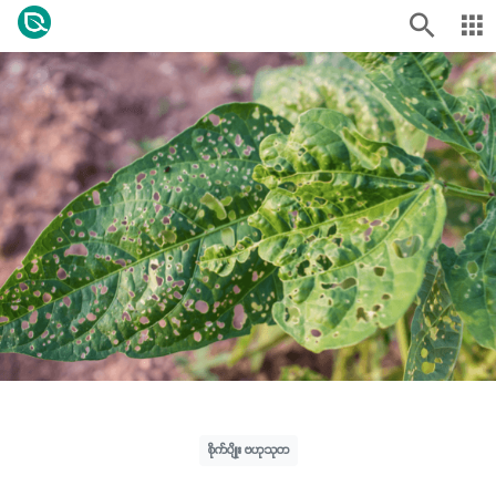
စိုက်ပျိုး ဗဟုသုတ