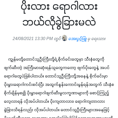
ပိုးလား ရောဂါလား
ဘယ်လိုခွဲခြားမလဲ
24/08/2021 13:30 PM တွင်
အေးပွင့်ဖြူ
မှ ရေးသား
    ကျွန်မတို့တောင်သူဦးကြီးတို့ရဲ့ စိုက်ခင်းတွေမှာ သီးနှံတွေကို
ဖျက်ဆီးတဲ့ အကြီးမားဆုံးရန်သူတွေကတော့ ဖျက်ပိုးတွေနဲ့ အပင်
ရောဂါတွေပဲဖြစ်ပါတယ်။ တောင်သူဦးကြီးတို့အနေနဲ့ စိုက်ခင်းမှာ 
ပိုးမွှားရောဂါကင်းစင်းပြီး အထွက်နှုန်းကောင်းမွန်ရန်အတွက် သီးနှံစ
စိုက်ချိန်မှစ၍ ပိုးမွှာရောဂါဖျက်ဆီးမှုလက္ခဏာများကို စောင့်ကြည့်
လေ့လာရန် လိုအပ်ပါတယ်။ ပိုးကျတာလား၊ ရောဂါကျတာလား 
ခွဲခြားသိရန်လည်း လိုအပ်ပါတယ်။ တောင်သူဦးကြီးများအနေဖြင့် 