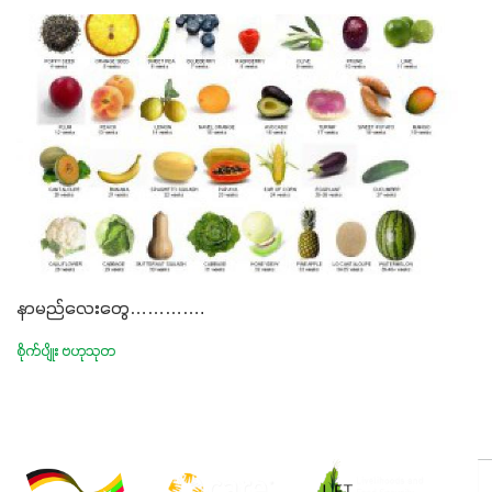
နာမည်လေးတွေ………….
စိုက်ပျိုး ဗဟုသုတ