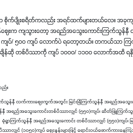
ှာက စိုက်ပျိုးစရိတ်ကလည်း အရင်ထက်များတယ်လေ။ အခုက
်ဈေးက ကျသွားတော့ အရည်အသွေးကောင်းကြက်သွန်နီ
၅၀ ကျပ်/ ၅၀၀ ကျပ် လောက်ပဲ ရတော့တယ်။ တကယ်သာ ကြက
ိန်ဆို တစ်ပိဿာကို ကျပ် ၁၀၀၀/ ၁၁၀၀ လောက်အထိ ရနို
သည်။
 ကြက်သွန်နီ လက်ကားဈေးကွက်အတွင်း မြင်းခြံကြက်သွန်နီ အရည်အသွေ
သွန်နီ အရည်အသွေးကောင်းတစ်ပိဿာလျှင် (၅၅၀)ကျပ်၊ ဆိတ်ဖြူကြက်
  မုံရွာကြက်သွန်နီ အရည်အသွေးကောင်း တစ်ပိဿာလျှင် (၅၅၀)ကျပ်၊ မြ
ာလျှင် (၁၀၅၀)ကျပ် ဈေးနှုန်းများဖြင့် ရောင်းဝယ်ဖောက်ကားနေက