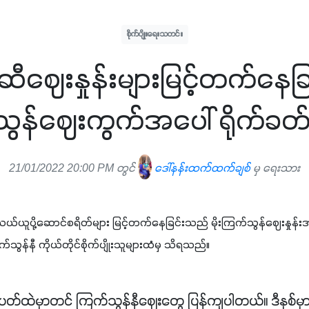
စိုက်ပျိုးရေးသတင်း
ဆီဈေးနှုန်းများမြင့်တက်နေ
ွန်ဈေးကွက်အပေါ် ရိုက်ခတ်မှ
21/01/2022 20:00 PM တွင်
ဒေါ်နန်းထက်ထက်ချစ်
မှ ရေးသား
့် သယ်ယူပို့ဆောင်စရိတ်များ မြင့်တက်နေခြင်းသည် မိုးကြက်သွန်ဈေးနှ
က်သွန်နီ ကိုယ်တိုင်စိုက်ပျိုးသူများထံမှ သိရသည်။
တ်ထဲမှာတင် ကြက်သွန်နီဈေးတွေ ပြန်ကျပါတယ်။ ဒီနှစ်မှာ မ