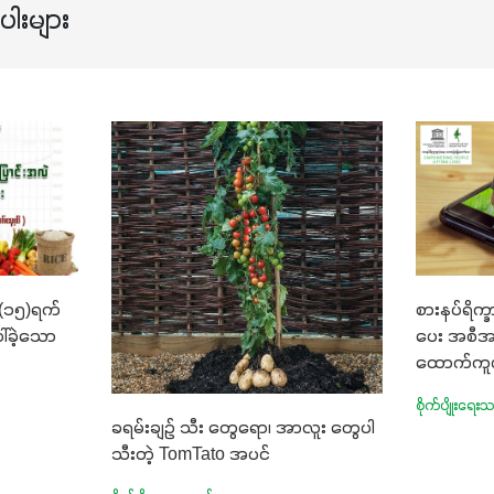
ါးများ
(၁၅)ရက်
စားနပ်ရိက
်ခဲ့သော
ပေး အစီအ
ထောက်ကူပစ
စိုက်ပျိုးရေး
ခရမ်းချဉ် သီး တွေရော၊ အာလူး တွေပါ
သီးတဲ့ TomTato အပင်