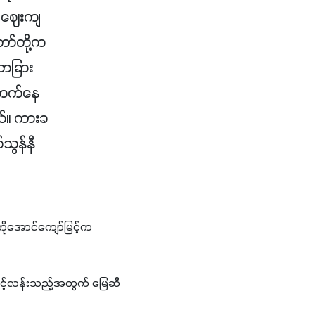
က ဈေးကျ
ာ်တို့က
့ တခြား
းတက်နေ
်။ ကားခ
သွန်နီ
 ကိုအောင်ကျော်မြင့်က 
မပွင့်လန်းသည့်အတွက် မြေဆီ