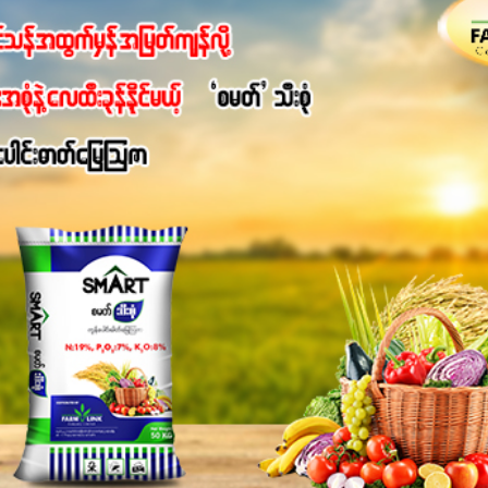
 7%ပါဝင်မှုကြောင့် အပင်ရဲ့ အမြစ်ဖွဲ့စည်းတည်ဆောက်မှုကို ပို၍သန
ခြင်း၊အသီးသီးခြင်း၊အစေ့တည်ခြင်းလုပ်ငန်းစဉ်များကိုလည်း အားပေးပါတ
ရောဂါဒဏ်၊ရာသီဥတုဒဏ်ခံနိုင်ရည်ရှိမှုကို မြင့်တက်စေပြီး အသီးအရ
စေဖို့အတွက် လိုအပ်တဲ့အာဟာရဓာတ်ဖြစ်ပါတယ်။ ဟူးမစ်အက်စစ်ပါဝင်ပေ
မွန်လာခြင်း၊မြေဆီလွှာဖွဲ့စည်းပုံနှင့်ရေထိန်းနိုင်စွမ်းအားကောင်းလာ
ှိစေမှာဖြစ်ပါတယ်။ စပါးအပါအဝင် နှံစားသီးနှံများ၊ပဲအမျိုးမျိုး၊ဟင်းသီးဟင
်တယ်ဆိုတော့ တစ်မျိုးတည်းနဲ့ အားလုံးပါဖက်(perfect)မယ့် စမတ်သီးစုံန
ိုင်းကြီးထွားအောင် ဖန်းလင့်ရဲ့ #စမတ်သီးစုံကို သုံးကြပါစို့....