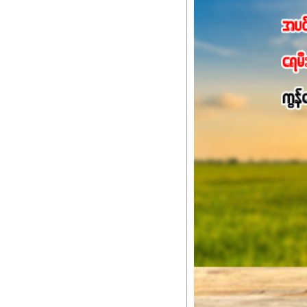
သင့်တော်တဲ့ Phosphorus
တယ်။ ဒါ့အပြင် ပန်းပွင့်
Potassium 8%က အပင်ရဲ့ 
အရသာ ပိုမိုကောင်းမွန်
အာဟာရဓာတ်စုပ်ယူမှုကောင်း
အကျိုးကျေးဇူးများစွာကိုရရ
အားလုံးမှာ အသုံးပြုနိုင
မလို့ အတွေးမများဘဲ သီးနှံတ