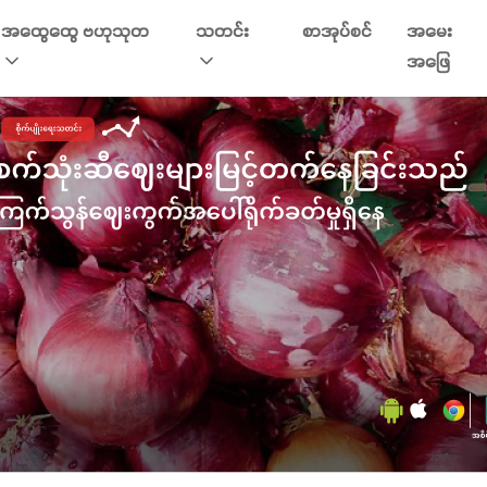
အထွေထွေ ဗဟုသုတ
သတင်း
စာအုပ်စင်
အမေး
အဖြေ