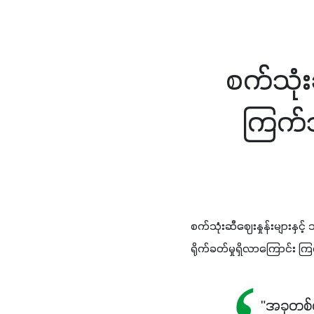
စက်သုံး
ကြက်သ
စက်သုံးဆီဈေးနှုန်းများနှင
ရိုက်ခတ်မှုရှိလာကြောင်း ကြ
"အခုတစ်ပ