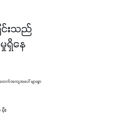
ခြင်းသည်
ုရှိနေ
ုန်းအတက်အကျအပေါ် များစွာ
ိုး