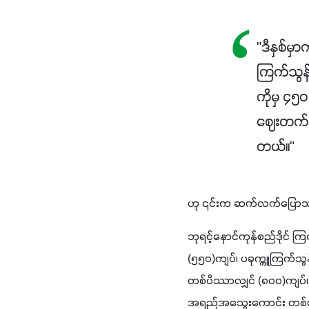
"ဒီနှစ်မ
ကြက်သွန
ကိုမှ ၄
ဈေးတက်ချ
တယ်။"
ဟု ၎င်းက ဆက်လက်ပြော
ဘုရင့်နောင်ကုန်စည်ဒိုင်
(၅၅၀)ကျပ်၊ ပခုက္ကူကြက်
တစ်ပိဿာလျှင် (၈၀၀)ကျပ်၊
အရည်အသွေးကောင်း တစ်ပိဿ