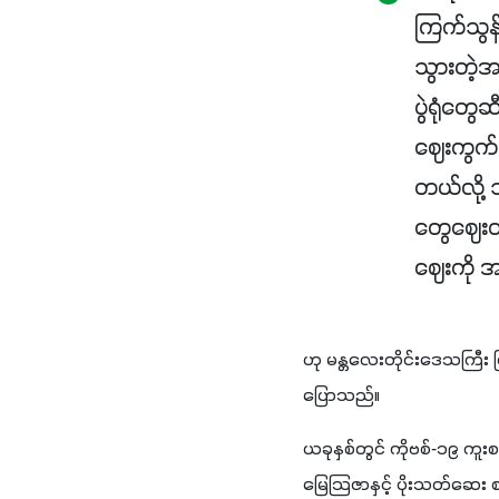
ကြက်သွန်
သွားတဲ့
ပွဲရုံတွေဆ
ဈေးကွက်
တယ်လို့
တွေဈေးတ
ဈေးကို အ
ဟု မန္တလေးတိုင်းဒေသကြီး မြင
ပြောသည်။
ယခုနှစ်တွင် ကိုဗစ်-၁၉ ကူး
မြေသြဇာနှင့် ပိုးသတ်ဆေး စ