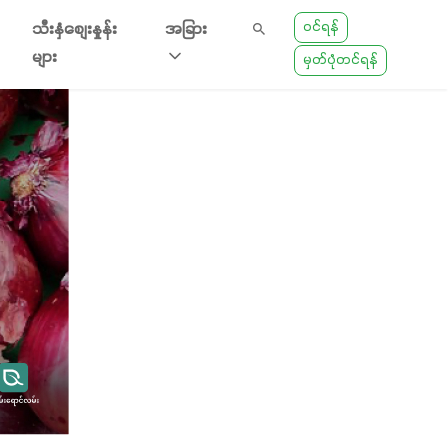
ဝင်ရန်
သီးနှံစျေးနှုန်း
အခြား
များ
မှတ်ပုံတင်ရန်