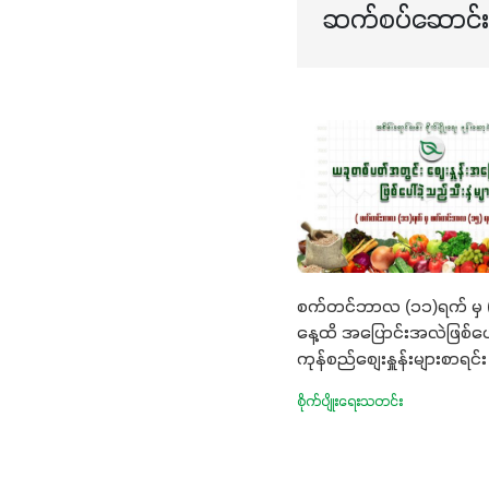
ဆက်စပ်ဆောင်းပ
စက်တင်ဘာလ (၁၁)ရက် မှ 
နေ့ထိ အပြောင်းအလဲဖြစ်ပေါ
ကုန်စည်စျေးနှူန်းများစာရင်း
စိုက်ပျိုးရေးသတင်း