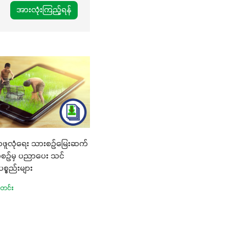
အားလုံးကြည့်ရန်
္ခာဖူလုံရေး သားစဉ်မြေးဆက်
စဉ်မှ ပညာပေး သင်
္စည်းများ
သတင်း