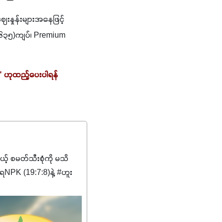
နှုန်းများအနေဖြင့် 
(၁၆၃၅)ကျပ်၊ Premium 
 ဟုထည့်ပေးပါရန် 
မယ့် စမတ်သီးစုံကို မသိ
PK (19:7:8)နဲ့ #ဟူး
ကျေးဇူးတွေအနေနဲ့ကတော့
စိမ်းလန်းသန်စွမ်းပြီး အစာ
ီးမြန်စေပါတယ်။