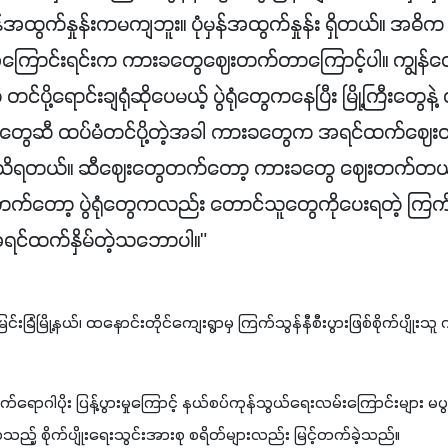
အထွက်နှုန်းကမကျဘူး။ ပုံမှန်အထွက်နှုန်း ရှိတယ်။ အဓိ
အကြောင်းရင်းက ကားခတွေဈေးတက်တာကြောင့်ပါ။ ကျွန်တေ
ီ တင်ပို့ရောင်းချရုံဆိုပေမယ့် ပွဲရုံတွေကနေပြီး မြို့ကြီးတွေနဲ
တွေဆီ ထပ်မံတင်ပို့တဲ့အခါ ကားခတွေက အရင်ထက်ဈေ
 သိရတယ်။ ဆီဈေးတွေတက်တော့ ကားခတွေ ဈေးတက်တယ
က်တော့ ပွဲရုံတွေကလည်း တောင်သူတွေကိုပေးရတဲ့ ကြက်
ရင်ထက်နှိမ်တဲ့သဘောပါ။"
်းခြံမြို့နယ်၊ ထနောင်းတိုင်ကျေးရွာမှ ကြက်သွန်နီစီးပွားဖြစ်စိုက်ပျိုးသူ
စက်ရောဂါပိုး ပြန့်ပွားမှုကြောင့် နယ်စပ်ကုန်သွယ်ရေးလမ်းကြောင်းများ 
သည့် စိုက်ပျိုးရေးသွင်းအားစု စရိတ်များလည်း မြင့်တက်ခဲ့သည်။