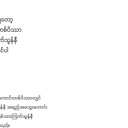
ျတော့
 တစ်ပိဿာ
်သွန်နီ
င်ပါ
းကောင်းတစ်ပိဿာလျှင် 
သွန်နီ အရည်အသွေးကောင်း
စ်သားကြက်သွန်နီ 
ြသည်။