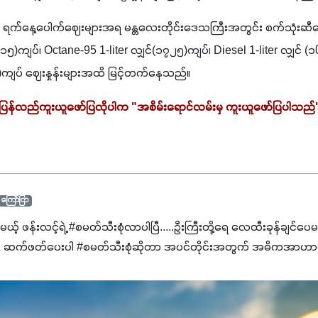
၁ ရက်နေ့ပေါက်ဈေးများအရ မန္တလေးတိုင်းဒေသကြီးအတွင်း စက်သုံးဆီဈေး
၆၁၅)ကျပ်၊ Octane-95 1-liter လျှင်(၁၇၂၅)ကျပ်၊ Diesel 1-liter လျှင် 
၆၅)ကျပ် ဈေးနှုန်းများအထိ မြင့်တက်နေသည်။
 ပြန်လည်ကူးယူဖော်ပြလိုပါက "အစိမ်းရောင်လမ်းမှ ကူးယူဖော်ပြပါသည်"
ကြော်ငြာ
င်မယ့် ဖန်းလင့်ရဲ့ #စမတ်သီးစုံလာပါပြီ.....ဦးကြီးတို့ရေ ‌လေထီးခုန်ချင်ပေ
 ဆက်ဖတ်‌ပေးပါ #စမတ်သီးစုံဆိုတာ အပင်တိုင်းအတွက် အဓိကအာဟာရN
ျ ပေါင်းစပ်ထားတဲ့ ကွန်ပေါင်းဓာတ်မြေဩဇာဖြစ်ပါတယ်။ အဓိကအကျိုး
့အတွက် ကလိုရိုဖီးလ်ဖွဲ့စည်းမှုကို အားပေးကာ သီးနှံပင်များ၏အရွက်များ
ပါတယ်။ အပင်၏ပင်ပိုင်းကြီးထွားမှုကို တိုးမြင့်စေကာ အပင်သန်၍ အကြ