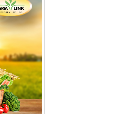
်မာလာအောင် အားပေးပါ
ယ်။ လုံလောက်တဲ့
ည်အသွေး၊ အရွယ်အစားနဲ့
ါင်းစပ်ထားတဲ့အတွက်
ခြင်းအပါအဝင်
်းရွက်နဲ့ ဥယျာဉ်ခြံသီးနှံ
ော် အရွေးမမှားတာသေချာပြီ