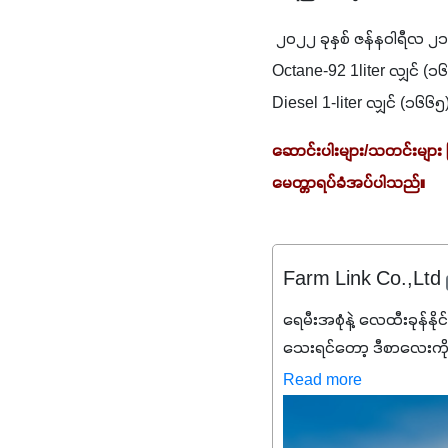
 ၂၀၂၂ ခုနှစ် ဇန်နဝါရီလ ၂
Octane-92 1liter လျှင် (၁
Diesel 1-liter လျှင် (၁၆
ဆောင်းပါးများ/သတင်းများ
မေတ္တာရပ်ခံအပ်ပါသည်။
Farm Link Co.,Ltd
ရေမီးအစုံနဲ့ လေထီးခုန်နို
သေးရင်တော့ ဒီစာလေးကို
မစ်အက်စစ်တို့ အချိုးက
Read more
နိုက်ထရိုဂျင် 19%ပါဝင်တဲ
ချက်လုပ်မှုအားကောင်းစေ