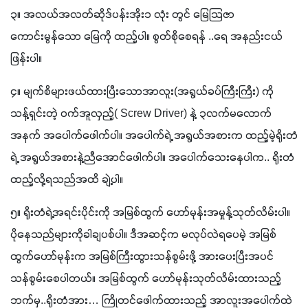
၃။ အလယ်အလတ်ဆိုဒ်ပန်းအိုး၁ လုံး တွင် မြေသြဇာ
ကောင်းမွန်သော မြေကို ထည့်ပါ။ စွတ်စိုစေရန် ..ရေ အနည်းငယ်
ဖြန်းပါ။
၄။ မျက်စိများဖယ်ထားပြီးသောအာလူး(အရွယ်ခပ်ကြီးကြီး) ကို 
သန့်ရှင်းတဲ့ ဝက်အူလှည့်( Screw Driver) နဲ့ ၃လက်မလောက်
အနက် အပေါက်ဖေါက်ပါ။ အပေါက်ရဲ့ အရွယ်အစားက ထည့်မဲ့ရိုးတံ
ရဲ့ အရွယ်အစားနဲ့ညီအောင်ဖေါက်ပါ။ အပေါက်သေးနေပါက.. ရိုးတံ
ထည့်လို့ရသည်အထိ ချဲ့ပါ။
၅။ ရိုးတံရဲ့အရင်းပိုင်းကို အမြစ်ထွက် ဟော်မုန်းအမှုန့်သုတ်လိမ်းပါ။ 
ပိုနေသည်များကိုခါချပစ်ပါ။ ဒီအဆင့်က မလုပ်လဲရပေမဲ့ အမြစ်
ထွက်ဟော်မုန်းက အမြစ်ကြီးထွားသန်စွမ်းဖို့ အားပေးပြီးအပင်
သန်စွမ်းစေပါတယ်။ အမြစ်ထွက် ဟော်မုန်းသုတ်လိမ်းထားသည့်
ဘက်မှ..ရိုးတံအား… ကြိုတင်ဖေါက်ထားသည့် အာလူးအပေါက်ထဲ