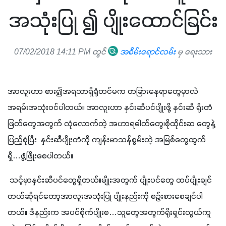
အသုံးပြု ၍ ပျိုးထောင်ခြင်း
07/02/2018 14:11 PM တွင်
အစိမ်းရောင်လမ်း
မှ ရေးသား
အာလူးဟာ စား၍အရသာရှိရုံတင်မက တခြားနေရာတွေမှာလဲ 
အရမ်းအသုံးဝင်ပါတယ်။ အာလူးဟာ နှင်းဆီပင်ပျိုးဖို့ နှင်းဆီ ရိုးတံ
ဖြတ်တွေအတွက် လုံလောက်တဲ့ အဟာရဓါတ်တွေ၊စိုထိုင်းဆ တွေနဲ့
ပြည့်စုံပြီး  နှင်းဆီပျိုးတံကို ကျန်းမာသန်စွမ်းတဲ့ အမြစ်တွေထွက်
ရှိ…ဖွံ့ဖြိုးစေပါတယ်။
 သင့်မှာနှင်းဆီပင်တွေရှိတယ်။မျိုးအတွက် ပျိုးပင်တွေ ထပ်ပျိုးချင်
တယ်ဆိုရင်တော့အာလူးအသုံးပြု ပျိုးနည်းကို စဉ်းစားစေချင်ပါ
တယ်။ ဒီနည်းက အပင်စိုက်ပျိုးစ…သူတွေအတွက်ရိုးရှင်းလွယ်ကူ