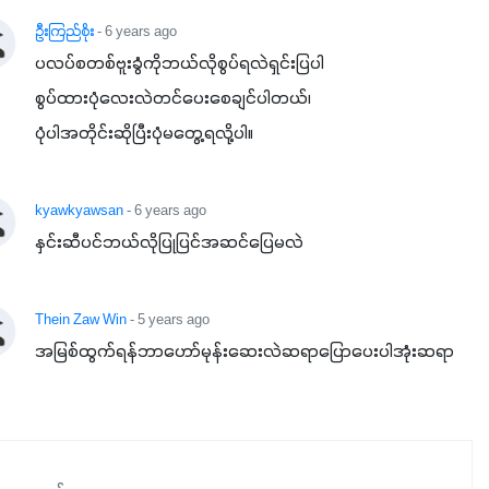
နှံစားသီးနှံများ၊ပဲအမျိုးမျိုး၊ဟင်းသီးဟင်းရွက်နဲ့ ဥယျာဉ်ခြံသီးနှံ
ဦးကြည်စိုး
- 6 years ago
အားလုံးမှာ အသုံးပြုနိုင်တယ်ဆိုတော့ တစ်မျိုးတည်းနဲ့ အားလုံး
ပလပ်စတစ်ဗူးခွံကိုဘယ်လိုစွပ်ရလဲရှင်းပြပါ

ပါဖက်(perfect)မယ့် စမတ်သီးစုံနော် အရွေးမမှားတာသေချာပြီ
စွပ်ထားပုံလေးလဲတင်ပေးစေချင်ပါတယ်၊

မလို့ အတွေးမများဘဲ သီးနှံတိုင်းကြီးထွားအောင် ဖန်းလင့်ရဲ့ #စ
ပုံပါအတိုင်းဆိုပြီးပုံမတွေ့ရလို့ပါ။
မတ်သီးစုံကို သုံးကြပါစို့....
kyawkyawsan
- 6 years ago
နှင်းဆီပင်ဘယ်လိုပြုပြင်အဆင်ပြေမလဲ
Thein Zaw Win
- 5 years ago
အမြစ်ထွက်ရန်ဘာဟော်မုန်းဆေးလဲဆရာပြောပေးပါအုံးဆရာ