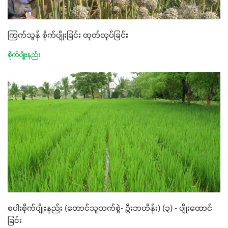
ကြက်သွန် စိုက်ပျိုးခြင်း ထုတ်လုပ်ခြင်း
စိုက်ပျိုးနည်း
စပါးစိုက်ပျိုးနည်း (တောင်သူလက်စွဲ- ဦးဘဟိန်း) (၃) - ပျိုးထောင်
ခြင်း