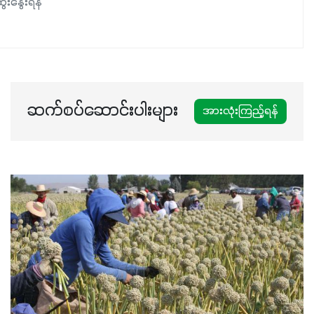
ေးနွေးရန်
ဆက်စပ်ဆောင်းပါးများ
အားလုံးကြည့်ရန်