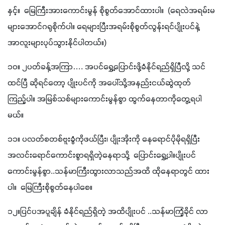
နှင့်။  မြေကြီးအားကောင်းမွန် စိုစွတ်အောင်ထားပါ။  (ရေလဲအရမ်းမ
များအောင်ဂရုစိုက်ပါ။ ရေများပြီးအရမ်းစိုစွတ်လွန်းရင်ပျိုးပင်နဲ့
အာလူးများပုပ်သွားနိုင်ပါတယ်။)
၁၀။ ၂ပတ်ခန့်အကြာ…. အပင်ရွှေ့ပြောင်းဖို့ခံနိုင်ရည်ရှိပြီလို့ သင်
ထင်ပြီ ဆိုရင်တော့ ပျိုးပင်ကို အပေါ်သို့အနည်းငယ်ဆွဲထုတ်
ကြည့်ပါ။ အမြစ်သစ်များကောင်းမွန်စွာ ထွက်နေတာကိုတွေ့ရပါ
မယ်။
၁၁။ ပလတ်စတစ်ဗူးခွံကိုဖယ်ပြီး၊ ပျိုးအိုးကို နေရောင်ပိုမိုရရှိပြီး 
အလင်းရောင်ကောင်းစွာရရှိတဲ့နေရာသို့  ပြောင်းရွှေ့ပါ။ပျိုးပင်
ကောင်းမွန်စွာ..သန်မာကြီးထွားလာသည်အထိ ထိုနေရာတွင် ထား
ပါ။  မြေကြီးစိုစွတ်နေပါစေ။
၁၂။ပြင်ပအပူချိန် ခံနိုင်ရည်ရှိတဲ့ အထိပျိုးပင် ..သန်မာကြံ့ခိုင် လာ