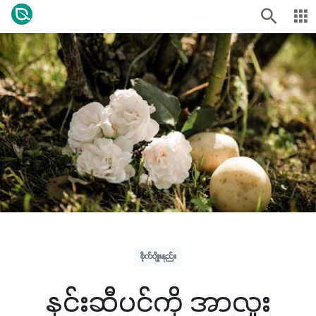
စိုက်ပျိုးနည်း
နှင်းဆီပင်ကို အာလူး