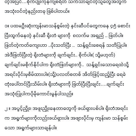
တဲ့အပြင်…စိုက်ပျိုးကုန်ကျစရိတ် သက်သာချင်တဲ့သူတွေအတွက် 
အသုံးဝင်တဲ့နည်းတခု ဖြစ်ပါတယ်။
၁။ ပထမဦးဆုံးကျန်းမာသန်စွမ်းတဲ့ နှင်းဆီပင်တွေကနေ ၄၅ံ စောင်း
ပြီးထွက်နေတဲ့ နှင်းဆီ ရိုးတံ များကို  ၈လက်မ အရှည် .. ဖြတ်ပါ။  
ဖြတ်တဲ့ကတ်ကျေးဟာ ..ပိုးသတ်ပြီး ..  သန့်ရှင်းစေရန် သတိပြုပါ။ 
အဲဒီဖြတ်ပြီးတဲ့ ရိုးတံများကို ချက်ချင်း.. စိုက်ပါ။( သို့မဟုတ်) 
ချက်ချင်းမစိုက်နိုင်ပါက ရိုးတံဖြတ်များကို..  သန့်ရှင်းသောရေထဲသို့
အရင်းပိုင်းမှစိမ်ထားပါ။(သို့)ပလတ်စတစ် အိတ်ဖြင့်ထည့်ပြီး ရေခဲ
တုံးပေါ်တင်ပြီးသိမ်းပါ။ ရိုးတံများကို ဖြတ်ပြီးပြီးချင်း….ချက်ချင်း
အသုံးပြုပါကပိုမိုကောင်းမွန်ပါသည်။
၂ ။ အပွင့်ညှိုး၊ အဖူးညှိုးနေတာတွေကို ဖယ်ရှားပစ်ပါ။ ရိုးတံအရင်း
က အရွက်များကိုလည်းဖယ်ရှားပါ။ အဖျားပိုင်းမှ ကျန်းမာ သန်စွမ်း
သော အရွက်များသာချန်ပါ။