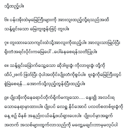
သို့ထည့်ပါ။
၆။ ပန်းအိုးထဲမှမြေကြီးများကို အားလူးထည့်လို့ရသည်အထိ 
သန့်ရှင်းသော မြေတူးဇွန်းဖြင့် တူးပါ။
၇။ တူးထားသောကျင်းထဲသို့အာလူးကိုထည့်ပါ။ အာလူးသာမြုပ်ပြီး 
ရိုးတံအရင်းပိုင်းကမြေပေါ် ..ပေါ်နေစေရန်သတိပြုပါ။
၈။ သန့်ရှင်းခြောက်သွေ့သော ဆိုဒါဗူးခွံ၊ ကိုလာဗူးခွံ၊ တို့ကို 
ထိပ်၂ဖက် ဖြတ်ပြီး ပုံပါအတိုင်းပျိုးတံကိုစွပ်ပါ။  ဗူးခွံကိုမြေကြီးတွင်
စွဲမြဲစေရန်…အောက်သို့လှည့်တွန်းပြီးထည့်ပါ။
၉။ ပျိုးအိုးကိုနေရောင်တိုက်ရိုက်မကျသော…. နွေး၍ အလင်းရ
သောနေရာမှာထားပါ။ ပျိုးပင် လေရှူ နိုင်အောင် ပလတ်စတစ်ဗူးခွံကို
နေ ့စဉ် မိနစ် အနည်းငယ်ခန့်ဖယ်ရှားပေးပါ။  ပျိုးပင်မှာအရွက်
အတက် အသစ်များထွက်လာသည်ကို မတွေ့မချင်းဘာမှမလုပ်ပါ