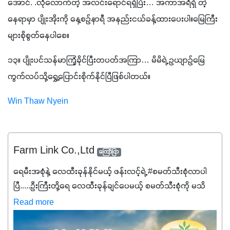
အောင်. .လုံလောက်တဲ့ အလင်းရောင်ရရှိပြီး… အကာအရံရှိ တဲ့
နေရာမှာ ပျိုးအိုးကို နေ့စဉ်နာရီ အနည်းငယ်ခန့်ထားပေးပါ။မြေကြီး
များစိုစွတ်နေပါစေ။
၁၃။ ပျိုးပင်သန်မာကြံ့ခိုင်ပြီးတပတ်အကြာ… မိမိရဲ့ ဥယျာဉ်မြေ
ကွက်လပ်သို့ရွှေ့ပြောင်းစိုက်နိုင်ပြီဖြစ်ပါတယ်။
Win Thaw Nyein
Farm Link Co.,Ltd
ကြော်ငြာ
ရေမီးအစုံနဲ့ လေထီးခုန်နိုင်မယ့် ဖန်းလင့်ရဲ့ #စမတ်သီးစုံလာပါ
ပြီ.....ဦးကြီးတို့ရေ ‌လေထီးခုန်ချင်ပေမယ့် စမတ်သီးစုံကို မသိ
သေးရင်တော့ ဒီစာလေးကို ဆက်ဖတ်‌ပေးပါ #စမတ်သီးစုံဆိုတာ
Read more
အပင်တိုင်းအတွက် အဓိကအာဟာရNPK (19:7:8)နဲ့ #ဟူးမစ်
အက်စစ်တို့ အချိုးကျ ပေါင်းစပ်ထားတဲ့ ကွန်ပေါင်း