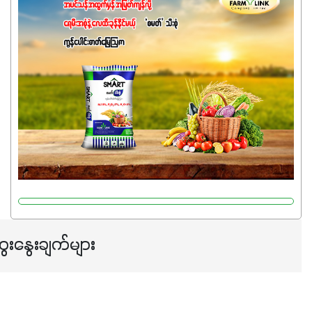
ဓာတ်မြေဩဇာဖြစ်ပါတယ်။ အဓိကအကျိုးကျေးဇူးတွေအနေနဲ့
ကတော့ နိုက်ထရိုဂျင် 19%ပါဝင်တဲ့အတွက် ကလိုရိုဖီးလ်ဖွဲ့စည်း
မှုကို အားပေးကာ သီးနှံပင်များ၏အရွက်များစိမ်းလန်းသန်စွမ်း
ပြီး အစာချက်လုပ်မှုအားကောင်းစေပါတယ်။ အပင်၏ပင်ပိုင်း
ကြီးထွားမှုကို တိုးမြင့်စေကာ အပင်သန်၍ အကြီးမြန်စေပါတယ်။
သင့်တော်တဲ့ Phosphorus 7%ပါဝင်မှုကြောင့် အပင်ရဲ့ အမြစ်
ဖွဲ့စည်းတည်ဆောက်မှုကို ပို၍သန်မာလာအောင် အားပေးပါ
တယ်။ ဒါ့အပြင် ပန်းပွင့်ခြင်း၊အသီးသီးခြင်း၊အစေ့တည်ခြင်း
လုပ်ငန်းစဉ်များကိုလည်း အားပေးပါတယ်။ လုံလောက်တဲ့
Potassium 8%က အပင်ရဲ့ ရောဂါဒဏ်၊ရာသီဥတုဒဏ်ခံနိုင်ရည်
ရှိမှုကို မြင့်တက်စေပြီး အသီးအရည်အသွေး၊ အရွယ်အစားနဲ့
အရသာ ပိုမိုကောင်းမွန်စေဖို့အတွက် လိုအပ်တဲ့အာဟာရဓာတ်
ေးနွေးချက်များ
ဖြစ်ပါတယ်။ ဟူးမစ်အက်စစ်ပါဝင်ပေါင်းစပ်ထားတဲ့အတွက်
အာဟာရဓာတ်စုပ်ယူမှုကောင်းမွန်လာခြင်း၊မြေဆီလွှာဖွဲ့စည်းပုံ
နှင့်ရေထိန်းနိုင်စွမ်းအားကောင်းလာခြင်းအပါအဝင်
အကျိုးကျေးဇူးများစွာကိုရရှိစေမှာဖြစ်ပါတယ်။ စပါးအပါအဝင်