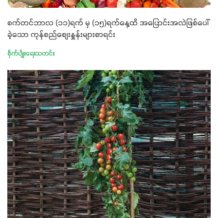
စက်တင်ဘာလ (၁၁)ရက် မှ (၁၅)ရက်နေ့ထိ အပြောင်းအလဲဖြစ်ပေါ်
ခဲ့သော ကုန်စည်စျေးနှူန်းများစာရင်း
စိုက်ပျိုးရေးသတင်း