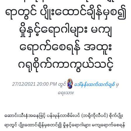
ရာတွင် ပျိုးထောင်ချိန်မှစ၍
မှိုနှင့်ရောဂါများ မကျ
ရောက်စေရန် အထူး
ဂရုစိုက်ကာကွယ်သင့်
27/12/2021 20:00 PM တွင်
ဒေါ်နန်းထက်ထက်ချစ်
မှ
ရေးသား
ဆောင်းသီးနှံအနေဖြင့် ပန်းမုန်လာစိမ်းပင် (ဘရိုကိုလီပင်) စိုက်ပျိုး
ရာတွင် ပျိုးထောင်ချိန်မှစတင်၍ မှိုနှင့်ရောဂါများ မကျရောက်စေရန် 