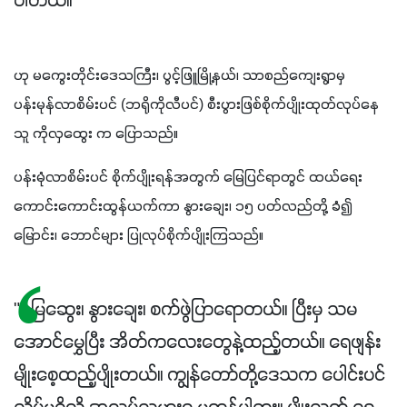
ပါတယ်။"
ဟု မကွေးတိုင်းဒေသကြီး၊ ပွင့်ဖြူမြို့နယ်၊ သာစည်ကျေးရွာမှ 
ပန်းမုန်လာစိမ်းပင် (ဘရိုကိုလီပင်) စီးပွားဖြစ်စိုက်ပျိုးထုတ်လုပ်နေ
သူ ကိုလှထွေး က ပြောသည်။ 
ပန်းမုံလာစိမ်းပင် စိုက်ပျိုးရန်အတွက် မြေပြင်ရာတွင် ထယ်ရေး
ကောင်းကောင်းထွန်ယက်ကာ နွားချေး၊ ၁၅ ပတ်လည်တို့ ခံ၍ 
မြောင်း၊ ဘောင်များ ပြုလုပ်စိုက်ပျိုးကြသည်။ 
"မြေဆွေး၊ နွားချေး၊ စက်ဖွဲပြာရောတယ်။ ပြီးမှ သမ
အောင်မွှေပြီး အိတ်ကလေးတွေနဲ့ထည့်တယ်။ ရေဖျန်း
မျိုးစေ့ထည့်ပျိုးတယ်။ ကျွန်တော်တို့ဒေသက ပေါင်းပင်