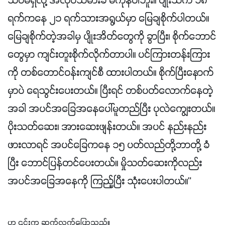
သိပ်မရှိလို့ အလုပ်သမားခ မကုန်ပါဘူး။ ပျိုးသက် ၁၈
ရက်ကနေ ၂၁ ရက်သားအရွယ်မှာ မြေချစိုက်ပါတယ်။
မြေချစိုက်တဲ့အခါမှ ပျိုးအိတ်တွေကို ခွာပြီး၊ စိုက်ဘောင်
တွေမှာ ကျင်းတူးစိုက်လိုက်တာပါ။ ပင်ကြားတန်းကြား
ကို တစ်တောင်ဝန်းကျင်စီ ထားပါတယ်။ စိုက်ပြီးနောက်
မှာပဲ ရေသွင်းပေးတယ်။ ပြီးရင် တစ်ပတ်လောက်နေတဲ့
အခါ အပင်အခြေအနေပေါ်မူတည်ပြီး ပုလဲကျွေးတယ်။
ပိုးသတ်ဆေး၊ အားဆေးဖျန်းတယ်။ အပင် နည်းနည်း
ဖားလာရင် အပင်ခြေကနေ ၁၅ ပတ်လည်တို့ဘာတို့ ခံ
ပြီး ဘောင်ပြန်တင်ပေးတယ်။ မှိုသတ်ဆေးကိုလည်း
အပင်အခြေအနေကို ကြည့်ပြီး သုံးပေးပါတယ်။"
ဟု ၎င်းက ဆက်လက်ပြောသည်။