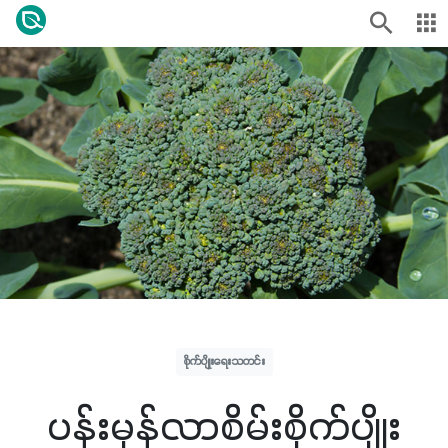
စိုက်ပျိုးရေးသတင်း
ပန်းမုန်လာစိမ်းစိုက်ပျိုး