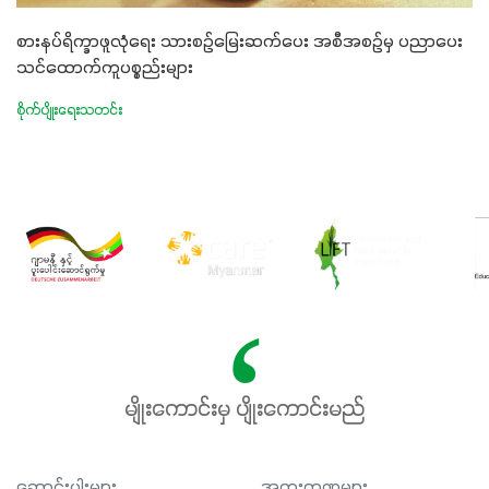
စားနပ်ရိက္ခာဖူလုံရေး သားစဉ်မြေးဆက်ပေး အစီအစဉ်မှ ပညာပေး
သင်ထောက်ကူပစ္စည်းများ
စိုက်ပျိုးရေးသတင်း
မျိုးကောင်းမှ ပျိုးကောင်းမည်
ဆောင်းပါးများ
အထူးကဏ္ဍများ