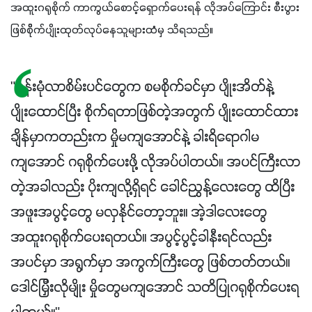
အထူးဂရုစိုက် ကာကွယ်စောင့်ရှောက်ပေးရန် လိုအပ်ကြောင်း စီးပွား
ဖြစ်စိိုက်ပျိုးထုတ်လုပ်နေသူများထံမှ သိရသည်။
"ပန်းမုံလာစိမ်းပင်တွေက စမစိုက်ခင်မှာ ပျိုးအိတ်နဲ့
ပျိုးထောင်ပြီး စိုက်ရတာဖြစ်တဲ့အတွက် ပျိုးထောင်ထား
ချိန်မှာကတည်းက မှိုမကျအောင်နဲ့ ခါးရိရောဂါမ
ကျအောင် ဂရုစိုက်ပေးဖို့ လိုအပ်ပါတယ်။ အပင်ကြီးလာ
တဲ့အခါလည်း ပိုးကျလို့ရှိရင် ခေါင်ညွှန့်လေးတွေ ထိပြီး
အဖူးအပွင့်တွေ မလှနိုင်တော့ဘူး။ အဲ့ဒါလေးတွေ
အထူးဂရုစိုက်ပေးရတယ်။ အပွင့်ပွင့်ခါနီးရင်လည်း
အပင်မှာ အရွက်မှာ အကွက်ကြီးတွေ ဖြစ်တတ်တယ်။
ဒေါင်မြှီးလိုမျိုး မှိုတွေမကျအောင် သတိပြုဂရုစိုက်ပေးရ