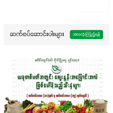
ပါဖက်(perfect)မယ့် စမတ်သီးစုံနော် အရွေးမမှားတာသေချာပြီ
မလို့ အတွေးမများဘဲ သီးနှံတိုင်းကြီးထွားအောင် ဖန်းလင့်ရဲ့ #စ
မတ်သီးစုံကို သုံးကြပါစို့....
ဆက်စပ်ဆောင်းပါးများ
အားလုံးကြည့်ရန်