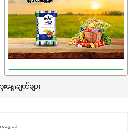
မှုကို အားပေးကာ သီးနှံပင်များ၏အရွက်များစိမ်းလန်းသန်စွမ်း
ပြီး အစာချက်လုပ်မှုအားကောင်းစေပါတယ်။ အပင်၏ပင်ပိုင်း
ကြီးထွားမှုကို တိုးမြင့်စေကာ အပင်သန်၍ အကြီးမြန်စေပါတယ်။
သင့်တော်တဲ့ Phosphorus 7%ပါဝင်မှုကြောင့် အပင်ရဲ့ အမြစ်
ဖွဲ့စည်းတည်ဆောက်မှုကို ပို၍သန်မာလာအောင် အားပေးပါ
တယ်။ ဒါ့အပြင် ပန်းပွင့်ခြင်း၊အသီးသီးခြင်း၊အစေ့တည်ခြင်း
လုပ်ငန်းစဉ်များကိုလည်း အားပေးပါတယ်။ လုံလောက်တဲ့
Potassium 8%က အပင်ရဲ့ ရောဂါဒဏ်၊ရာသီဥတုဒဏ်ခံနိုင်ရည်
ရှိမှုကို မြင့်တက်စေပြီး အသီးအရည်အသွေး၊ အရွယ်အစားနဲ့
အရသာ ပိုမိုကောင်းမွန်စေဖို့အတွက် လိုအပ်တဲ့အာဟာရဓာတ်
ေးနွေးချက်များ
ဖြစ်ပါတယ်။ ဟူးမစ်အက်စစ်ပါဝင်ပေါင်းစပ်ထားတဲ့အတွက်
အာဟာရဓာတ်စုပ်ယူမှုကောင်းမွန်လာခြင်း၊မြေဆီလွှာဖွဲ့စည်းပုံ
နှင့်ရေထိန်းနိုင်စွမ်းအားကောင်းလာခြင်းအပါအဝင်
အကျိုးကျေးဇူးများစွာကိုရရှိစေမှာဖြစ်ပါတယ်။ စပါးအပါအဝင်
နှံစားသီးနှံများ၊ပဲအမျိုးမျိုး၊ဟင်းသီးဟင်းရွက်နဲ့ ဥယျာဉ်ခြံသီးနှံ
ေးနွေးရန်
အားလုံးမှာ အသုံးပြုနိုင်တယ်ဆိုတော့ တစ်မျိုးတည်းနဲ့ အားလုံး