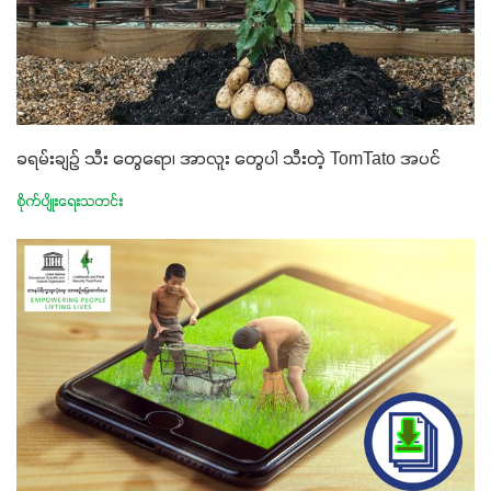
ခရမ်းချဉ် သီး တွေရော၊ အာလူး တွေပါ သီးတဲ့ TomTato အပင်
စိုက်ပျိုးရေးသတင်း