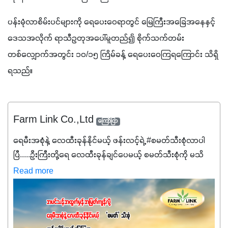
ပန်းမုံလာစိမ်းပင်များကို ရေပေးဝေရာတွင် မြေကြီးအခြေအနေနှင့် 
ဒေသအလိုက် ရာသီဥတုအပေါ်မူတည်၍ စိုက်သက်တမ်း
တစ်လျှောက်အတွင်း ၁၀/၁၅ ကြိမ်ခန့် ရေပေးဝေကြရကြောင်း သိရှိ
ရသည်။
Farm Link Co.,Ltd
ကြော်ငြာ
ရေမီးအစုံနဲ့ လေထီးခုန်နိုင်မယ့် ဖန်းလင့်ရဲ့ #စမတ်သီးစုံလာပါ
ပြီ.....ဦးကြီးတို့ရေ ‌လေထီးခုန်ချင်ပေမယ့် စမတ်သီးစုံကို မသိ
သေးရင်တော့ ဒီစာလေးကို ဆက်ဖတ်‌ပေးပါ #စမတ်သီးစုံဆိုတာ
Read more
အပင်တိုင်းအတွက် အဓိကအာဟာရNPK (19:7:8)နဲ့ #ဟူးမစ်
အက်စစ်တို့ အချိုးကျ ပေါင်းစပ်ထားတဲ့ ကွန်ပေါင်း
ဓာတ်မြေဩဇာဖြစ်ပါတယ်။ အဓိကအကျိုးကျေးဇူးတွေအနေနဲ့
ကတော့ နိုက်ထရိုဂျင် 19%ပါဝင်တဲ့အတွက် ကလိုရိုဖီးလ်ဖွဲ့စည်း