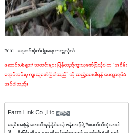
#crd - ရေဆင်းစိုက်ပျိုးရေးတက္ကသိုလ်
ဆောင်းပါးများ/ သတင်းများ ပြန်လည်ကူးယူဖော်ပြလိုပါက "အစိမ်း
ရောင်လမ်းမှ ကူးယူဖော်ပြပါသည်" ကို ထည့်ပေးပါရန် မေတ္တာရပ်ခံ
အပ်ပါသည်။
Farm Link Co.,Ltd
ကြော်ငြာ
ရေမီးအစုံနဲ့ လေထီးခုန်နိုင်မယ့် ဖန်းလင့်ရဲ့ #စမတ်သီးစုံလာပါ