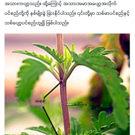
အသားကပျာ့သည်။ ထို့ကြောင့် အသားအမာအပျော့အလိုက် 
ပင်စည်တို့ကို နှစ်မျိုးခွဲ ခြားနိုင်ပါသည်။ ၎င်းတို့မှာ သစ်မာပင်စည်နှင့် 
သစ်ပျော့ပင်စည်ဟူ၍ ဖြစ်ပါသည်။