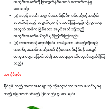
အကိုင်းအခက်တို့ ဖြာထွက်နိုင်အောင် ထောက်ကန်မှု
ပေးသည်။
(၃) အပွင့် အသီး အရွက်ကောင်းခြင်း- ပင်စည်နှင့်အကိုင်း
အခက်တို့သည် အရွက်များကို ဆောင်ကြသည်။ မျိုးပွားရေး
အတွက် အဓိက ဖြစ်သော အပွင့်အသီးတို့သည်
အကိုင်းအခက်ပေါ်တွင် ပွင့်ကြသီးကြသည်။
(၄) အာဟာရသိုလှောင်ခြင်း- အချို့သော ပင်စည်တို့သည်
သာမန်စုဆောင်းသည်ထက် ပိုမိုစုကောင်းနိုင်ရန် အသွင်
လက္ခဏာများပြောင်းလဲ၍ အာဟာရများ သိုလှောင်လျက်ရှိကြ
သည်။
က။ ရိုင်ဇုမ်း
ရိုင်ဇုမ်းသည် အစားအစာများကို သိုလှောင်ထားသော ဖောင်းပွနေ
သည့် မြေအာက်ပင်စည် ဖြစ်သည်။ ဥပမာ- ချင်း