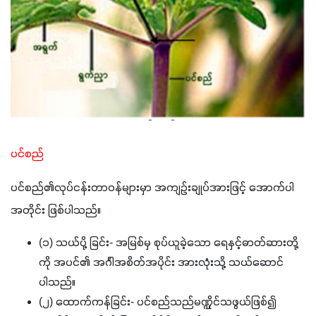
ပင်စည်
ပင်စည်၏လုပ်ငန်းတာဝန်များမှာ အကျဥ်းချုပ်အားဖြင့် အောက်ပါ
အတိုင်း ဖြစ်ပါသည်။
(၁) သယ်ပို့ ခြင်း- အမြစ်မှ စုပ်ယူခဲ့သော ရေနှင့်ဓာတ်ဆားတို့
ကို အပင်၏ အင်္ဂါအစိတ်အပိုင်း အားလုံးသို့ သယ်ဆောင်
ပါသည်။
(၂) ထောက်ကန်ခြင်း- ပင်စည်သည်မဏ္ဍိုင်သဖွယ်ဖြစ်၍