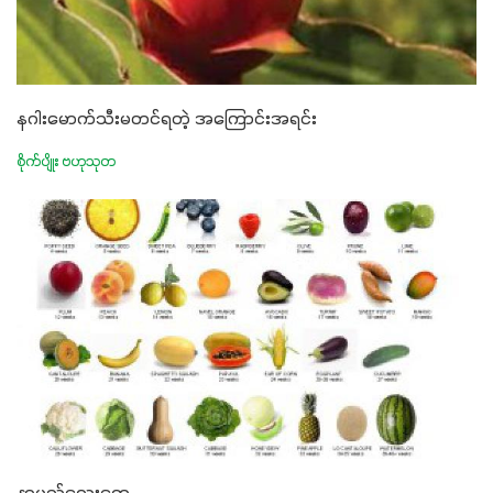
နဂါးမောက်သီးမတင်ရတဲ့ အကြောင်းအရင်း
စိုက်ပျိုး ဗဟုသုတ