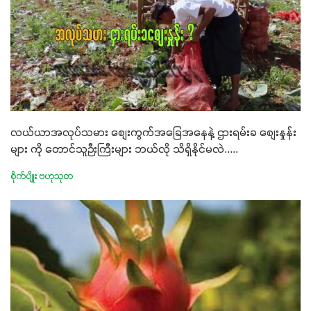
လယ်ယာအလုပ်သမား စျေးကွက်အခြေအနေနဲ့ ဌားရမ်းခ စျေးနှုန်း
များ ကို တောင်သူဉီးကြီးများ ဘယ်လို သိရှိနိုင်မလဲ.....
စိုက်ပျိုး ဗဟုသုတ