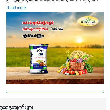
ပြီ.....ဦးကြီးတို့ရေ ‌လေထီးခုန်ချင်ပေမယ့် စမတ်သီးစုံကို မသိ
သေးရင်တော့ ဒီစာလေးကို ဆက်ဖတ်‌ပေးပါ #စမတ်သီးစုံဆိုတာ
Read more
အပင်တိုင်းအတွက် အဓိကအာဟာရNPK (19:7:8)နဲ့ #ဟူးမစ်
အက်စစ်တို့ အချိုးကျ ပေါင်းစပ်ထားတဲ့ ကွန်ပေါင်း
ဓာတ်မြေဩဇာဖြစ်ပါတယ်။ အဓိကအကျိုးကျေးဇူးတွေအနေနဲ့
ကတော့ နိုက်ထရိုဂျင် 19%ပါဝင်တဲ့အတွက် ကလိုရိုဖီးလ်ဖွဲ့စည်း
မှုကို အားပေးကာ သီးနှံပင်များ၏အရွက်များစိမ်းလန်းသန်စွမ်း
ပြီး အစာချက်လုပ်မှုအားကောင်းစေပါတယ်။ အပင်၏ပင်ပိုင်း
ကြီးထွားမှုကို တိုးမြင့်စေကာ အပင်သန်၍ အကြီးမြန်စေပါတယ်။
သင့်တော်တဲ့ Phosphorus 7%ပါဝင်မှုကြောင့် အပင်ရဲ့ အမြစ်
ဖွဲ့စည်းတည်ဆောက်မှုကို ပို၍သန်မာလာအောင် အားပေးပါ
တယ်။ ဒါ့အပြင် ပန်းပွင့်ခြင်း၊အသီးသီးခြင်း၊အစေ့တည်ခြင်း
လုပ်ငန်းစဉ်များကိုလည်း အားပေးပါတယ်။ လုံလောက်တဲ့
Potassium 8%က အပင်ရဲ့ ရောဂါဒဏ်၊ရာသီဥတုဒဏ်ခံနိုင်ရည်
ရှိမှုကို မြင့်တက်စေပြီး အသီးအရည်အသွေး၊ အရွယ်အစားနဲ့
အရသာ ပိုမိုကောင်းမွန်စေဖို့အတွက် လိုအပ်တဲ့အာဟာရဓာတ်
ေးနွေးချက်များ