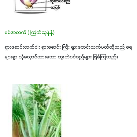
ဗပ်အတက် ( ကြက်သွန်နီ)
ရှားစောင်းလက်ဝါး ရှားစောင်း ကြီး ရှားစောင်းလက်ပတ်တို့သည် ရေ
များစွာ သိုလှောင်ထားသော ထူးကဲပင်စည်များ ဖြစ်ကြသည်။