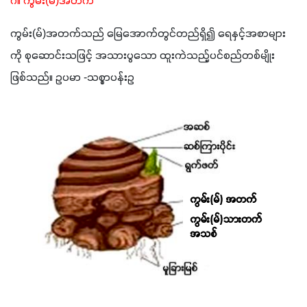
ဂ။ ကွမ်း(မ်)အတက်
ကွမ်း(မ်)အတက်သည် မြေအောက်တွင်တည်ရှိ၍ ရေနှင့်အစာများ
ကို စုဆောင်းသဖြင့် အသားပွသော ထူးကဲသည့်ပင်စည်တစ်မျိုး 
ဖြစ်သည်။ ဥပမာ -သစ္စာပန်းဥ