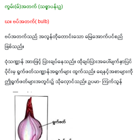
ကွမ်း(မ်)အတက် (သစ္စာပန်းဥ)
ဃ။ ဗပ်အတက်( bulb)
ဗပ်အတက်သည် အလွန်တိုတောင်းသော မြေအောက်ပင်စည် 
ဖြစ်သည်။
ပုံသဏ္ဌာန် အားဖြင့် ပြားချပ်နေသည်။ ထိုချပ်ပြားအပေါ်မျက်နှာပြင်
ပိုင်းမှ ရွက်ဖတ်သဏ္ဌာန်အရွက်များ ထွက်သည်။ ရေနှင့်အစာများကို 
ဤရွက်ဖတ်များအတွင်း၌ သိုလှောင်သည်။ ဥပမာ- ကြက်သွန်