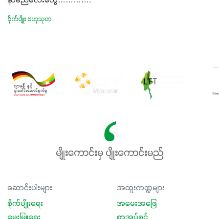
နာမည်လေးတွေ………….
စိုက်ပျိုး ဗဟုသုတ
မျိုးကောင်းမှ ပျိုးကောင်းမည်
ဆောင်းပါးများ
အထူးကဏ္ဍများ
စိုက်ပျိုးရေး
အမေးအဖြေ
မွေးမြူရေး
စာအုပ်စင်