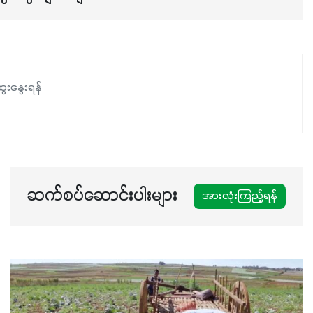
ဖြစ်ပါတယ်။ ဟူးမစ်အက်စစ်ပါဝင်ပေါင်းစပ်ထားတဲ့အတွက်
အာဟာရဓာတ်စုပ်ယူမှုကောင်းမွန်လာခြင်း၊မြေဆီလွှာဖွဲ့စည်းပုံ
နှင့်ရေထိန်းနိုင်စွမ်းအားကောင်းလာခြင်းအပါအဝင်
အကျိုးကျေးဇူးများစွာကိုရရှိစေမှာဖြစ်ပါတယ်။ စပါးအပါအဝင်
နှံစားသီးနှံများ၊ပဲအမျိုးမျိုး၊ဟင်းသီးဟင်းရွက်နဲ့ ဥယျာဉ်ခြံသီးနှံ
ေးနွေးရန်
အားလုံးမှာ အသုံးပြုနိုင်တယ်ဆိုတော့ တစ်မျိုးတည်းနဲ့ အားလုံး
ပါဖက်(perfect)မယ့် စမတ်သီးစုံနော် အရွေးမမှားတာသေချာပြီ
မလို့ အတွေးမများဘဲ သီးနှံတိုင်းကြီးထွားအောင် ဖန်းလင့်ရဲ့ #စ
မတ်သီးစုံကို သုံးကြပါစို့....
ဆက်စပ်ဆောင်းပါးများ
အားလုံးကြည့်ရန်