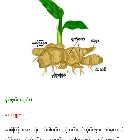
ရိုင်ဇုမ်း (ချင်း)
ခ။ ကျူဗာ
ဆစ်ကြားအနည်းငယ်ပါဝင်သည့် ပင်စည်ကိုင်းဖျားတစ်ခုသည် 
မြေအောက်သို့ ထိုးဖောက်ဝင်ရောက်ပြီးလျှင် ရေနှင့်အစာကို 