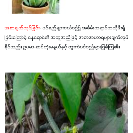
အစာချက်လုပ်ခြင်
း- ပင်စည်များငယ်စဥ်၌ အစိမ်းကရာင်ကလိုဖီးရှိ 
ခြင်းကြောင့် နေရောင်၏ အကူအညီဖြင့် အစာအဟာရများချက်လုပ်
နိုင်သည်။ ဥပမာ-ဆင်တုံးမနွယ်နှင့် ထူးကဲပင်စည်များဖြစ်ကြ၏။