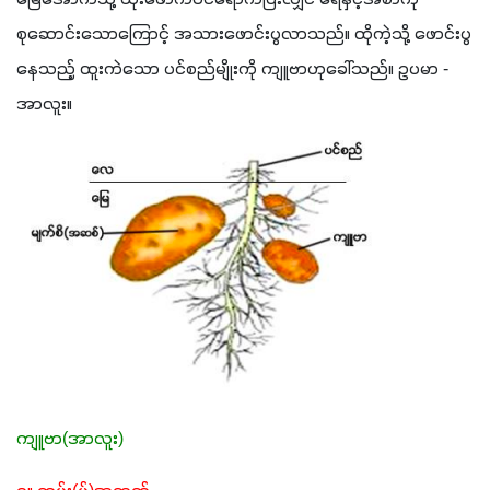
စုဆောင်းသောကြောင့် အသားဖောင်းပွလာသည်။ ထိုကဲ့သို့ ဖောင်းပွ
နေသည့် ထူးကဲသော ပင်စည်မျိုးကို ကျူဗာဟုခေါ်သည်။ ဥပမာ - 
အာလူး။
ကျူဗာ(အာလူး)