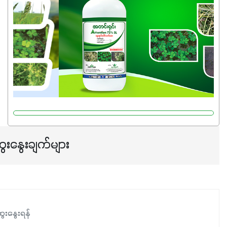
ေးနွေးချက်များ
ေးနွေးရန်