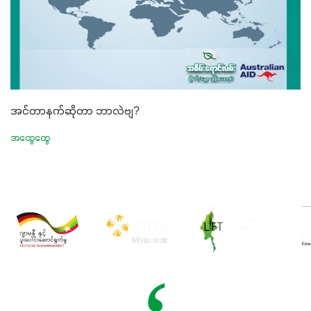
အင်တာနက်ဆိုတာ ဘာလဲဗျ?
အထွေထွေ