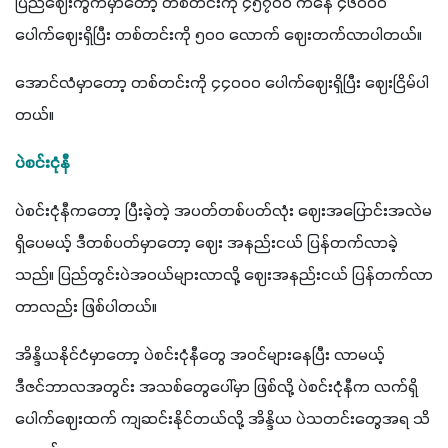
ပြည်ဈေးကွက်မှာတော့ တစ်တင်းကို ၄၅၇၀၀ ကနေ ၄၆၀၀၀ 
ပေါက်ဈေးရှိပြီး တစ်တင်းကို ၅၀၀ လောက် ဈေးတက်လာပါတယ်။
အောင်လံမှာတော့ တစ်တင်းကို ၄၄၀၀၀ ပေါက်ဈေးရှိပြီး ဈေးငြိမ်ပါ
တယ်။
ပဲစင်းငုံနီ
ပဲစင်းငုံနီကတော့ ပြီးခဲ့တဲ့ အပတ်တစ်ပတ်လုံး ဈေးအပြောင်းအလဲမ
ရှိပေမယ့် ဒီတစ်ပတ်မှာတော့ ဈေး အနည်းငယ် ပြန်တက်လာခဲ့
သည်။ ပြည်တွင်းပဲအဝယ်များလာလို့ ဈေးအနည်းငယ် ပြန်တက်လာ
တာလည်း ဖြစ်ပါတယ်။ 
အိန္ဒိယနိုင်ငံမှာတော့ ပဲစင်းငုံနီတွေ အဝင်များနေပြီး လာမယ့် 
ဒီဇင်ဘာလအတွင်း အသစ်တွေပေါ်မှာ ဖြစ်လို့ ပဲစင်းငုံနီက လက်ရှိ
ပေါက်ဈေးထက် ကျဆင်းနိုင်တယ်လို့ အိန္ဒိယ ပဲသတင်းတွေအရ သိ