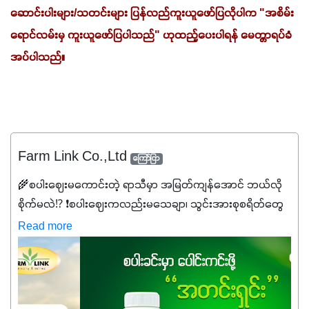
ဆောင်းပါးများ/သတင်းများ ပြန်လည်ကူးယူဖော်ပြလိုပါက "အစိမ်း
ရောင်လမ်းမှ ကူးယူဖော်ပြပါသည်" ဟုထည့်ပေးပါရန် မေတ္တာရပ်ခံ
အပ်ပါသည်။
Farm Link Co.,Ltd
ကြော်ငြာ
🌾စပါးဈေးမကောင်းတဲ့ ရာသီမှာ အမြတ်ကျန်အောင် ဘယ်လို
စိုက်မလဲ⁉️ ❗စပါးဈေးကလည်းမသေချာ၊ သွင်းအားစုစရိတ်တွေ
ကလည်း တက်နေတဲ့ဒီလိုအချိန်မှာ သွင်းအားစုဖိုးကို လျှော့ချပြီး
Read more
အထွက်နှုန်းကို ထိန်းထားနိုင်မှ ဦးကြီးတို့ အဆင်ပြေမှာနော် ✔️ဒါ
ကြောင့် ကိုယ်သုံးသမျှ ကိုယ့်အတွက်အကျိုးရစေမယ့်
အရည်အသွေးစိတ်ချရတဲ့ သွင်းအားစုပစ္စည်းတွေကိုပဲ ရွေးချယ်
သုံးသင့်ပါတယ်။