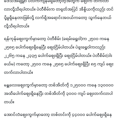
ဒေသအချို့မှာ ပဲလက်ကျန်မရှိတော့တဲ့အတွက် ဈေးက တက်လာ
လာလို့သိရပါတယ်။ ပဲတီစိမ်းက တရုတ်အပြင် အိန္ဒိယကိုလည်း တင်
ပို့မှုရှိနေတာဖြစ်လို့ လက်ရှိအရောင်းအဝယ်ကတော့ သွက်နေတယ်
လို့သိရပါတယ်။
ရန်ကုန်ဈေးကွက်မှာတော့ ပဲတီစိမ်း (ခရမ်းရွှေဝါ)က ၂၅၀၀ ကနေ 
၂၅၈၅ ပေါက်ဈေးရှိနေပြီး ဈေးငြိမ်ပါတယ်။ ပဲခူးရွှေဝါကလည်း 
၂၂၆၅ ကနေ ၂၃၃၅ ပေါက်ဈေးရှိပြီး ဈေးငြိမ်ပါတယ်။ ပဲတီစိမ်း(ဝါး
ခယ်မ) ကတော့ ၂၅၀၀ ကနေ ၂၅၈၅ ပေါက်ဈေးရှိပြီး ၈၅ ကျပ် ဈေး
တက်လာပါတယ်။
မန္တလေးဈေးကွက်မှာတော့ တစ်အိတ်ကို ၁၂၅၀၀၀ ကနေ ၁၃၀၀၀၀ 
အထိပေါက်ဈေးရှိနေပြီး တစ်အိတ်ကို ၃၀၀၀ ကျပ် ဈေးတက်လာပါ
တယ်။
အောင်လံဈေးကွက်မှာတော့ တစ်တင်းကို ၄၄၀၀၀ ပေါက်ဈေးရှိနေ