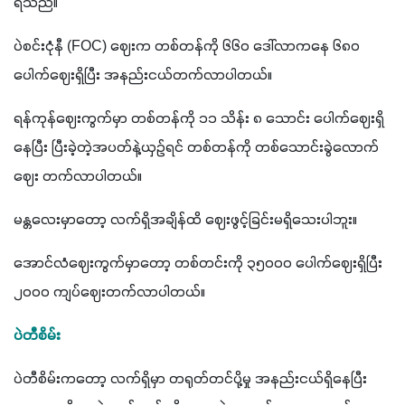
ရသည်။
ပဲစင်းငုံနီ (FOC) ဈေးက တစ်တန်ကို ၆၆၀ ဒေါ်လာကနေ ၆၈၀ 
ပေါက်ဈေးရှိပြီး အနည်းငယ်တက်လာပါတယ်။
ရန်ကုန်ဈေးကွက်မှာ တစ်တန်ကို ၁၁ သိန်း ၈ သောင်း ပေါက်ဈေးရှိ
နေပြီး ပြီးခဲ့တဲ့အပတ်နဲ့ယှဉ်ရင် တစ်တန်ကို တစ်သောင်းခွဲလောက်
ဈေး တက်လာပါတယ်။
မန္တလေးမှာတော့ လက်ရှိအချိန်ထိ ဈေးဖွင့်ခြင်းမရှိသေးပါဘူး။
အောင်လံဈေးကွက်မှာတော့ တစ်တင်းကို ၃၅၀၀၀ ပေါက်ဈေးရှိပြီး 
၂၀၀၀ ကျပ်ဈေးတက်လာပါတယ်။
ပဲတီစိမ်း
ပဲတီစိမ်းကတော့ လက်ရှိမှာ တရုတ်တင်ပို့မှု အနည်းငယ်ရှိနေပြီး 