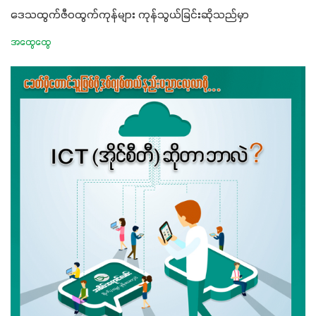
ဒေသထွက်ဇီဝထွက်ကုန်များ ကုန်သွယ်ခြင်းဆိုသည်မှာ
အထွေထွေ