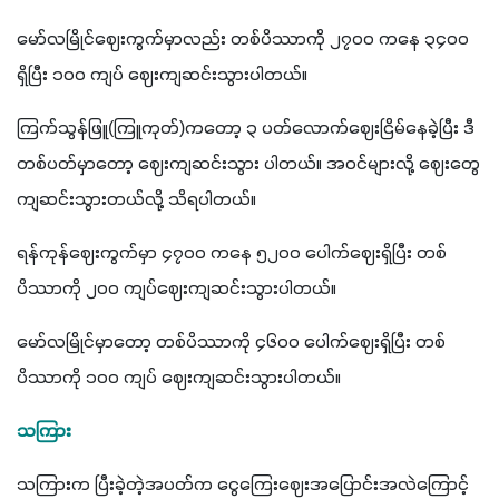
မော်လမြိုင်ဈေးကွက်မှာလည်း တစ်ပိဿာကို ၂၇၀၀ ကနေ ၃၄၀၀ 
ရှိပြီး ၁၀၀ ကျပ် ဈေးကျဆင်းသွားပါတယ်။
ကြက်သွန်ဖြူ(ကြူကုတ်)ကတော့ ၃ ပတ်လောက်ဈေးငြိမ်နေခဲ့ပြီး ဒီ
တစ်ပတ်မှာတော့ ဈေးကျဆင်းသွား ပါတယ်။ အဝင်များလို့ ဈေးတွေ
ကျဆင်းသွားတယ်လို့ သိရပါတယ်။
ရန်ကုန်ဈေးကွက်မှာ ၄၇၀၀ ကနေ ၅၂၀၀ ပေါက်ဈေးရှိပြီး တစ်
ပိဿာကို ၂၀၀ ကျပ်ဈေးကျဆင်းသွားပါတယ်။
မော်လမြိုင်မှာတော့ တစ်ပိဿာကို ၄၆၀၀ ပေါက်ဈေးရှိပြီး တစ်
ပိဿာကို ၁၀၀ ကျပ် ဈေးကျဆင်းသွားပါတယ်။
သကြား 
သကြားက ပြီးခဲ့တဲ့အပတ်က ငွေကြေးဈေးအပြောင်းအလဲကြောင့် 