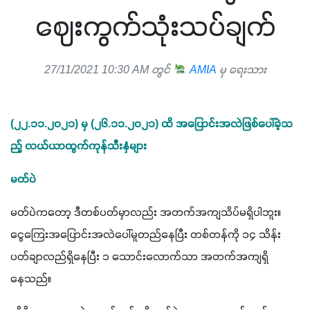
ဈေးကွက်သုံးသပ်ချက်
27/11/2021 10:30 AM တွင်
AMIA
မှ ရေးသား
(၂၂.၁၁.၂၀၂၁) မှ (၂၆.၁၁.၂၀၂၁) ထိ အပြောင်းအလဲဖြစ်ပေါ်ခဲ့သ
ည့် လယ်ယာထွက်ကုန်သီးနှံများ
မတ်ပဲ
မတ်ပဲကတော့ ဒီတစ်ပတ်မှာလည်း အတက်အကျသိပ်မရှိပါဘူး။ 
ငွေကြေးအပြောင်းအလဲပေါ်မူတည်နေပြီး တစ်တန်ကို ၁၄ သိန်း
ပတ်ချာလည်ရှိနေပြီး ၁ သောင်းလောက်သာ အတက်အကျရှိ
နေသည်။