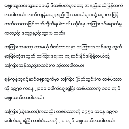
ဈေးကျဆင်းသွားပေမယ့် ဒီတစ်ပတ်မှာတော့ အနည်းငယ်ပြန်တက်
လာပါတယ်။ လက်ကျန်လျော့နည်းပြီး အဝယ်များလို့ ဈေးက ပြန်
တက်လာတာဖြစ်တယ်လို့သိရပါတယ်။ ထိုင်းမှ သကြားဝင်ရောက်မှု
ကလည်း လျော့နည်းသွားပါတယ်။
သကြားကတော့ လာမယ့် ဒီဇင်ဘာလမှာ သကြားအသစ်တွေ ထွက်
မှာဖြစ်တဲ့အတွက် သကြားဈေးက ကျဆင်းနိုင်ခြေရှိတယ်လို့ 
သကြားကုန်သည်အသင်းက ဆိုထားပါတယ်။
ရန်ကုန်ဘုရင့်နာင်ဈေးကွက်မှာ သကြား (ပြည်တွင်း)က တစ်ပိဿာ
ကို ၁၉၅၀ ကနေ ၂၀၀၀ ပေါက်ဈေးရှိပြီး တစ်ပိဿာကို ၁၀၀ ကျပ်
ဈေးတက်လာပါတယ်။
သကြား(ယိုးဒယား)ကလည်း တစ်ပိဿာကို ၁၉၅၀ ကနေ ၁၉၇၀ 
ပေါက်ဈေးရှိပြီး တစ်ပိဿာကို ၂၀ ကျပ် ဈေးတက်လာပါတယ်။