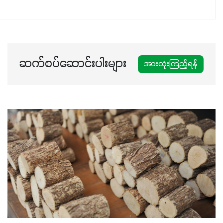
ဆက်စပ်ဆောင်းပါးများ
အားလုံးကြည့်ရန်