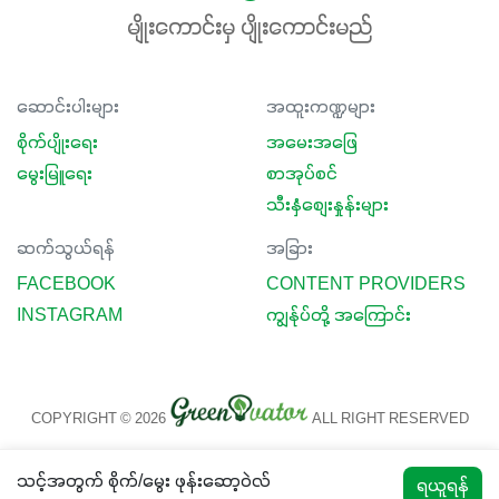
မျိုးကောင်းမှ ပျိုးကောင်းမည်
ဆောင်းပါးများ
အထူးကဏ္ဍများ
စိုက်ပျိုးရေး
အမေးအဖြေ
မွေးမြူရေး
စာအုပ်စင်
သီးနှံစျေးနှုန်းများ
ဆက်သွယ်ရန်
အခြား
FACEBOOK
CONTENT PROVIDERS
INSTAGRAM
ကျွန်ုပ်တို့ အကြောင်း
COPYRIGHT © 2026
ALL RIGHT RESERVED
သင့်အတွက် စိုက်/မွေး ဖုန်းဆော့ဝဲလ်
ရယူရန်