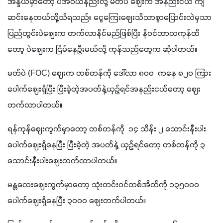
အိန္ဒိယမှာတော့ ပဲအဝယ်နည်းလို့ မတ်ပဲ ဈေးက အနည်းငယ် ကျ
ဆင်းနေတယ်လို့သိရသည်။ ငွေကြေးဈေးသိသာစွာပြောင်းလဲမှသာ 
ပြည်တွင်းပဲဈေးက တက်လာနိုင်မည်ဖြစ်ပြီး နိုဝင်ဘာလကုန်ထိ
တော့ ပဲဈေးက ငြိမ်နေဦးမယ်လို့ ကုန်သည်တွေက ဆိုပါတယ်။
မတ်ပဲ (FOC) ဈေးက တစ်တန်ကို ဒေါ်လာ ၈၀၀  ကနေ ၈၂၀ ကြား 
ပေါက်ဈေးရှိပြီး ပြီးခဲ့တဲ့အပတ်နဲ့ယှဥ်ရင်အနည်းငယ်တော့ ဈေး
တက်လာပါတယ်။
ရန်ကုန်ဈေးကွက်မှာတော့ တစ်တန်ကို  ၁၄ သိန်း ၂ သောင်းနီးပါး
ပေါက်ဈေးရှိနေပြီး ပြီးခဲ့တဲ့ အပတ်နဲ့ ယှဉ်ရင်တော့ တစ်တန်ကို ၃ 
သောင်းနီးပါးဈေးတက်လာပါတယ်။
မန္တလေးဈေးကွက်မှာတော့ သုံးတင်းဝင်တစ်အိတ်ကို ၁၃၅၀၀၀ 
ပေါက်ဈေးရှိနေပြီး ၃၀၀၀ ဈေးတက်ပါတယ်။