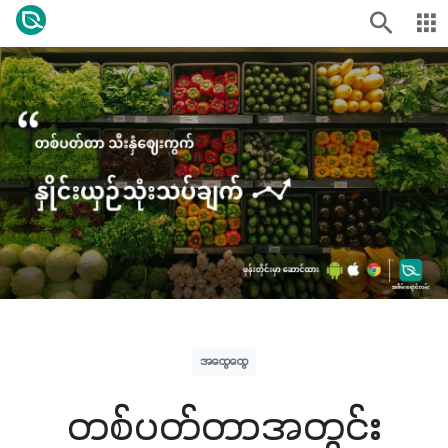
အထွေထွေ
တစ်ပတ်တာအတွင်း