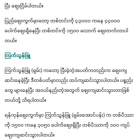
ပြီး ဈေးငြိမ်ပါတယ်။
ပြည်ဈေးကွက်မှာတော့ တစ်တင်းကို ၄၃၀၀၀ ကနေ ၄၄၀၀၀ 
ပေါက်ဈေးရှိနေပြီး တစ်တင်းကို ၁၅၀၀ လောက် ဈေးတက်လာပါ
တယ်။
ကြက်သွန်ဖြူ
ကြက်သွန်ဖြူ (ရှမ်း) ကတော့ ပြီးခဲ့တဲ့အပတ်ကတည်းက ဈေးကျ
ဆင်းနေခဲ့ပြီး ဒီတစ်ပတ်မှာလည်း ထပ်ကျဆင်းသွားပါတယ်။ ပစ္စည်း
တွေ များနေပြီး အဝယ်နည်းတဲ့အတွက် ဈေးကျဆင်းသွားတာဖြစ်
တယ်လို့ သိရပါတယ်။
ရန်ကုန်ဈေးကွက်မှာ ကြက်သွန်ဖြူ (ရှမ်း၊အောင်ပန်း) က တစ်ပိဿာ
ကို ၁၅၀၀ ကနေ ၃၀၅၀ ပေါက်ဈေးရှိပြီး တစ်ပိဿာကို ၁၀၀ ကျပ်
ဈေးကျဆင်းသွားပါတယ်။