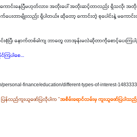
ု့ ကောင်းနေပြီမဟုတ်လား၊ အတိုးပေါ် အတိုးဆင့်တာလည်း ရှိသလို၊ အတိုးနဲ့ အ
တွက်ပေးတာမျိုးလည်း ရှိပါတယ်။ ဆိုတော့ ကောင်းတဲ့ စုပေါင်းနဲ့ မကောင်း
င်းစုံပြီ၊ နောက်တစ်ခါကျ ဘာတွေ လာအုန်းမလဲဆိုတာကိုစောင့်ပေးကြပါ
ိုင်ကြပါစေ...
m/personal-finance/education/different-types-of-interest-148333
 ပြန်လည်ကူးယူဖော်ပြလိုပါက "
အစိမ်းရောင်လမ်းမှ ကူးယူဖော်ပြပါသည်