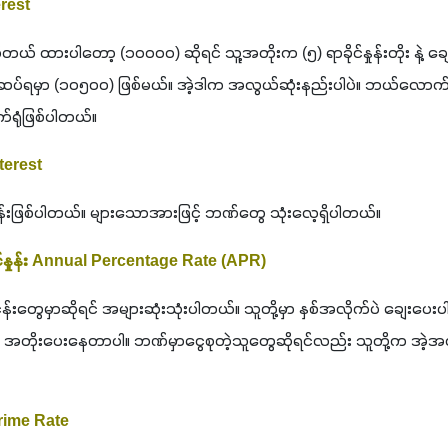
erest
တယ် ထားပါတော့ (၁၀၀၀၀) ဆိုရင် သူ့အတိုးက (၅) ရာခိုင်နှုန်းတိုး နဲ့ 
ဆပ်ရမှာ (၁၀၅၀၀) ဖြစ်မယ်။ အဲ့ဒါက အလွယ်ဆုံးနည်းပါပဲ။ ဘယ်လောက်ခ
က်ရုံဖြစ်ပါတယ်။ 
nterest
ုးနှုန်းဖြစ်ပါတယ်။ များသောအားဖြင့် ဘဏ်တွေ သုံးလေ့ရှိပါတယ်။ 
ိုင်နှုန်း Annual Percentage Rate (APR)
န်းတွေမှာဆိုရင် အများဆုံးသုံးပါတယ်။ သူတို့မှာ နှစ်အလိုက်ပဲ ချေးပေ
တိုးပေးနေတာပါ။ ဘဏ်မှာငွေစုတဲ့သူတွေဆိုရင်လည်း သူတို့က အဲ့အတိုင
 Prime Rate