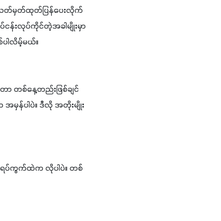
 သတ်မှတ်ထုတ်ပြန်ပေးလိုက်
းလုပ်ကိုင်တဲ့အခါမျိုးမှာ 
ပါလိမ့်မယ်။ 
ေးတာ တစ်နေ့တည်းဖြစ်ချင်
ှန်ပါပဲ။ ဒီလို အတိုးမျိုး
 ရပ်ကွက်ထဲက လိုပါပဲ။ တစ်