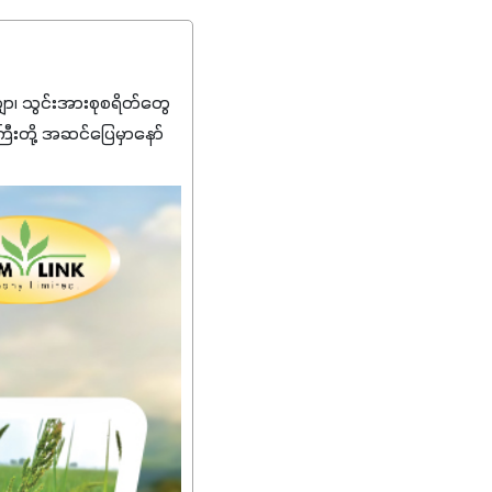
၊ သွင်းအားစုစရိတ်တွေ
ကြီးတို့ အဆင်ပြေမှာနော်
်းတွေကိုပဲ ရွေးချယ်သုံး