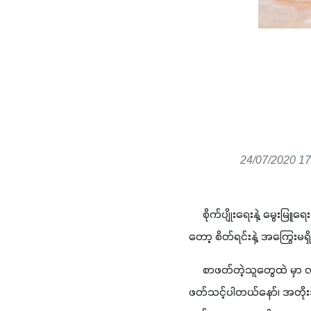
24/07/2020 17
     စိုက်ပျိုးရေးနဲ့ မွေးမ
တော့ စိတ်ရင်းနဲ့ အကြွေးမရ
     စာဖတ်တဲ့သူတွေထဲ မှာ 
ဖတ်သင့်ပါတယ်နော်၊ အတိုးအက