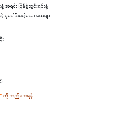
ရင်း ပြန်ခွဲသွင်းရင်းနဲ့ 
တဲ့ စုပေါင်းပေါ့လေ။ သေချာ
ဦး
35
"
 ကို ထည့်ပေးရန် 