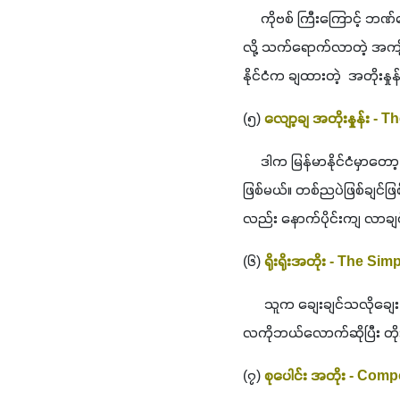
     ကိုဗစ် ကြီးကြောင့် 
လို့ သက်ရောက်လာတဲ့ အကျို
နိုင်ငံက ချထားတဲ့  အတိုးန
(၅) 
လျော့ချ အတိုးနှုန်း -
     ဒါက မြန်မာနိုင်ငံမှ
ဖြစ်မယ်။ တစ်ညပဲဖြစ်ချင်ဖြ
လည်း နောက်ပိုင်းကျ လာချ
(၆) 
ရိုးရိုးအတိုး - The Sim
      သူက ချေးချင်သလိုချ
လကိုဘယ်လောက်ဆိုပြီး တိုး
(၇) 
စုပေါင်း အတိုး - Com