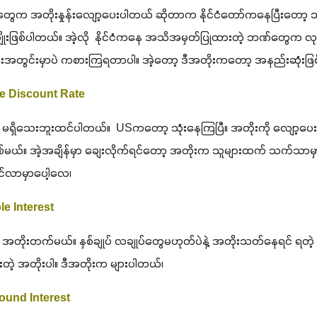
ဘဏ်တွေက အတိုးနှုန်းလျော့ပေးပါတယ် ဆိုတာက နိုင်ငံတော်ကနေပြီးတော့
းဖြစ်ပါတယ်။ အဲ့လို  နိုင်ငံကနေ အသိအမှတ်ပြုထားတဲ့ ဘဏ်တွေက လုပ်ငန်
ှုန်းအတွင်းမှာပဲ ကစားကြရတာပါ။ အဲ့တော့ ဒီအတိုးကတော့ အနည်းဆုံးဖြစ်
 The Discount Rate
ာတော့ မရှိသေးဘူးထင်ပါတယ်။  USကတော့ သုံးနေကြပြီ။ အတိုးကို လျော့ပ
စ်မယ်။ အဲ့အချိန်မှာ ချေးလိုက်ရင်တော့ အတိုးက သူများထက် သက်သာမှာ အမ
င်လာမှာပေါ့လေ၊
ple Interest
ေး အတိုးတက်မယ်။ နှစ်ချုပ် လချုပ်တွေမဟုတ်ပဲနဲ့ အတိုးသတ်နေရင် ရတဲ့
တဲ့ အတိုးပါ။ ဒီအတိုးက များပါတယ်၊ 
pound Interest