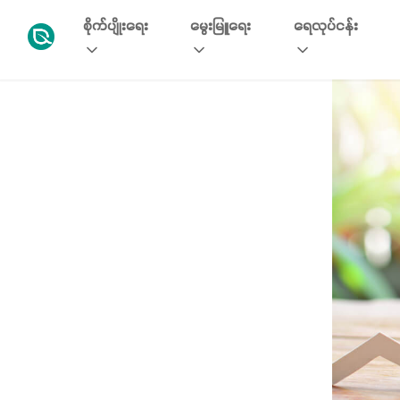
စိုက်ပျိုးရေး
မွေးမြူရေး
ရေလုပ်ငန်း