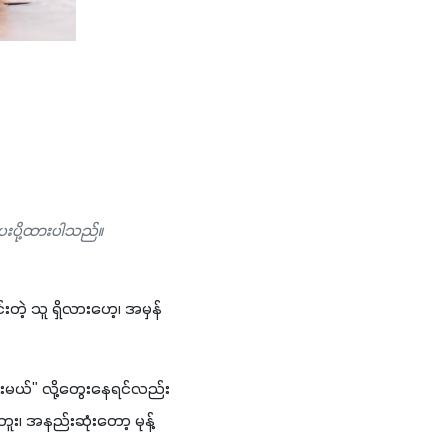
ေးပို့ထားပါသည်။
်းတဲ့ သူ ရှိလားဟေ့၊ အမှန်
ပေးမယ်" လို့တွေးနေရင်လည်း 
ူး၊ အနည်းဆုံးတော့ မုန့်