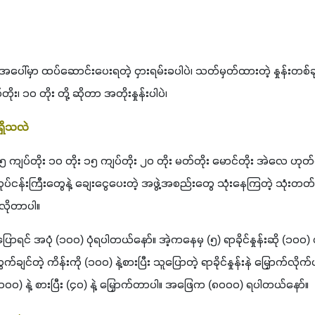
ွေအပေါ်မှာ ထပ်ဆောင်းပေးရတဲ့ ငှားရမ်းခပါပဲ၊ သတ်မှတ်ထားတဲ့ နှုန်းတစ်ခ
း၊ ၁၀ တိုး တို့ ဆိုတာ အတိုးနှုန်းပါပဲ၊ 
ရှိသလဲ
 ကျပ်တိုး ၁၀ တိုး ၁၅ ကျပ်တိုး ၂၀ တိုး မတ်တိုး မောင်တိုး အဲလေ ဟုတ်ပ
ုပ်ငန်းကြီးတွေနဲ့ ချေးငွေပေးတဲ့ အဖွဲ့အစည်းတွေ သုံးနေကြတဲ့ သုံးတတ်က
လိုတာပါ။ 
ို့ ပြောရင် အပုံ (၁၀၀) ပုံရပါတယ်နော်။ အဲ့ကနေမှ (၅) ရာခိုင်နှုန်းဆို (၁၀၀) 
်တဲ့ ကိန်းကို (၁၀၀) နဲ့စားပြီး သူပြောတဲ့ ရာခိုင်နှုန်းနဲ မြှောက်လိုက်ပ
ို (၁၀၀) နဲ့ စားပြီး (၄၀) နဲ့ မြှောက်တာပါ။ အဖြေက (၈၀၀၀) ရပါတယ်နော်။ 