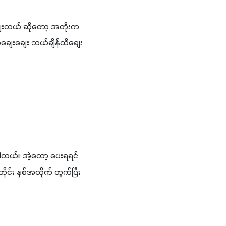
ချေးတယ် ဆိုတော့ အတိုးက 
ျေးချေး ဘယ်ချိန်ထိချေး
းပါတယ်။ အဲ့တော့ ပေးရရင်
်း နှစ်အလိုက် တွက်ပြီး