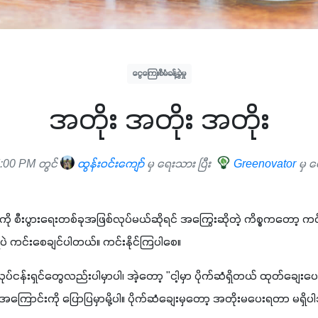
ငွေကြေးစီမံခန့်ခွဲမှု
အတိုး အတိုး အတိုး
:00 PM တွင်
ထွန်းဝင်းကျော်
မှ ရေးသား ပြီး
Greenovator
မှ ပ
ြူရေးကို စီးပွားရေးတစ်ခုအဖြစ်လုပ်မယ်ဆိုရင် အကြွေးဆိုတဲ့ ကိစ္စကတော့ ကင
ှိပဲ ကင်းစေချင်ပါတယ်။ ကင်းနိုင်ကြပါစေ။ 
လုပ်ငန်းရှင်တွေလည်းပါမှာပါ၊ အဲ့တော့ "ငါ့မှာ ပိုက်ဆံရှိတယ် ထုတ်ချေး
ြောင်းကို ပြောပြမှာမို့ပါ။ ပိုက်ဆံချေးမှတော့ အတိုးမပေးရတာ မရှိပါဘ