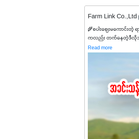
Farm Link Co.,Ltd
🌾စပါးဈေးမကောင်းတဲ့ ရ
ကလည်း တက်နေတဲ့ဒီလိုအချိန်
✔️ဒါကြောင့် ကိုယ်သုံးသမ
Read more
သင့်ပါတယ်။