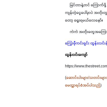
     မြင်တာနဲ့တင် ကြောက်ဖိ
ကျန်တဲ့ငွေပေါ်မှာပဲ အတိုး
တော့ ရွေးရမယ်လေနော်။ 
     ကဲကဲ အတိုးတွေအကြော
ကြွေးမှီကင်းရှင်း ထွန်းလင်းန
ထွန်းဝင်းကျော်
https://www.thestreet.co
(
ဆောင်းပါးများ/သတင်းများ
မေတ္တာရပ်ခံအပ်ပါသည်
) 