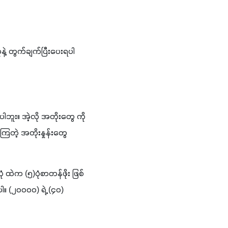
ုနဲ့ တွက်ချက်ပြီးပေးရပါ
ါဘူး။ အဲ့လို အတိုးတွေ ကို
ြတဲ့ အတိုးနှုန်းတွေ 
ပုံ ထဲက (၅)ပုံစာတန်ဖိုး ဖြစ်
ါ။ (၂၀၀၀၀) ရဲ့ (၄၀) 