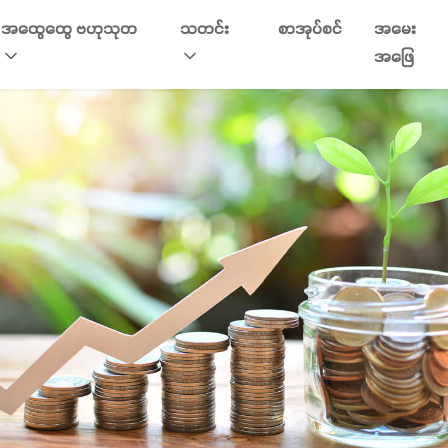
အထွေထွေ ဗဟုသုတ
သတင်း
စာအုပ်စင်
အမေး
အဖြေ