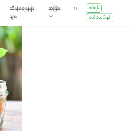
ဝင်ရန်
သီးနှံစျေးနှုန်း
အခြား
များ
မှတ်ပုံတင်ရန်