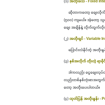
(၁)
 အတိုးသေ - Fixed Int
     ဆိုတာကတော့ ချေးလိုက်
(၅၀၀) ကျမယ်။ အဲ့တော့ သူ
ချေး အချိန်နဲ့ လိုက်တွက်လို
(၂) 
အတိုးရှင် - Variable I
     ပြောင်းလဲနိုင်တဲ့ အတိ
(၃) 
နှစ်အလိုက် တိုးတဲ့ ရာခ
     ဒါကလည်း ငွေချေးလုပ်င
လည်းတစ်နှစ်လုံးစာအတွက် အ
တော့ အတိုးပေးပါတယ်။
(၄) 
ထုတ်ပြန် အတိုးနှုန်း -