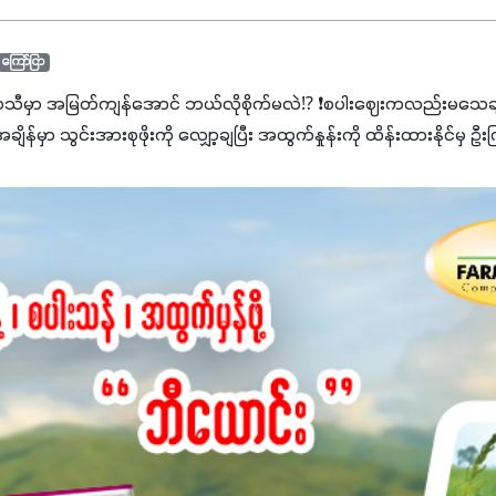
ကြော်ငြာ
ာသီမှာ အမြတ်ကျန်အောင် ဘယ်လိုစိုက်မလဲ⁉️ ❗စပါးဈေးကလည်းမသေချာ
မှာ သွင်းအားစုဖိုးကို လျှော့ချပြီး အထွက်နှုန်းကို ထိန်းထားနိုင်မှ ဦး
ျှ ကိုယ့်အတွက်အကျိုးရစေမယ့် အရည်အသွေးစိတ်ချရတဲ့ သွင်းအားစုပစ္စည