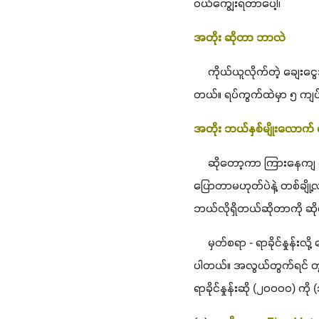
ဝယ်ကျွေးရတာပေါ့၊ 
အတိုး ဆိုတာ ဘာလဲ 
     ကိုယ်ယူလိုက်တဲ့ ချေးင
တယ်။ ရပ်ကွက်ထဲမှာ ၅ ကျပ်တို
အတိုး ဘယ်နှစ်မျိုးလောက် 
     ဆိုတော့ကာ ကြားနေကျ ၅
ပြောတာမဟုတ်ပဲနဲ့ တစ်ချို့လ
ဘယ်လိုရှိတယ်ဆိုတာကို ဆို
     မှတ်စရာ - ရာခိုင်နှုန်းလ
ပါတယ်။ အလွယ်တွက်ရင် တွက်ချင
ရာခိုင်နှုန်းဆို (၂၀၀၀၀) က