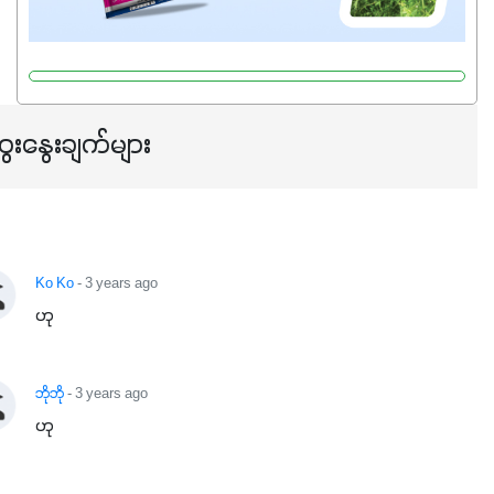
ေးနွေးချက်များ
Ko Ko
- 3 years ago
ဟု
ဘိုဘို
- 3 years ago
ဟု