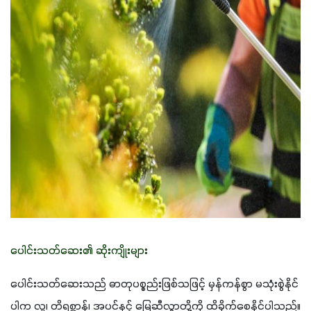
ပေါင်းသတ်ဆေး၏ ဆိုးကျိုးများ
ပေါင်းသတ်ဆေးသည် ဓာတုပစ္စည်းဖြစ်သဖြင့် မှန်ကန်စွာ မသုံးစွဲနိုင်
ပါက လူ၊ တိရစ္ဆာန်၊ အပင်နှင့် မြေဆီလွှာတို့ကို ထိခိုက်စေနိုင်ပါသည်။ 