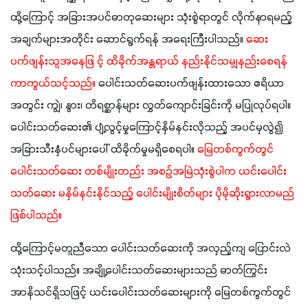
ထို့ကြောင့် အခြားအပင်ဓာတုဆေးများ သုံးစွဲရာတွင် လိုက်နာရမည့် 
အချက်များအတိုင်း ဆောင်ရွက်ရန် အရေးကြီးပါသည်။ 
ဆေး
ပက်ဖျန်းသူအနေဖြ င့် ထိခိုက်အန္တရာယ် နည်းနိုင်သမျှနည်းစေရန် 
ကာကွယ်သင့်သည်။
 ပေါင်းသတ်ဆေးပက်ဖျန်းထားသော ဧရိယာ
အတွင်း ကျွဲ၊ နွား၊ တိရစ္ဆာန်များ လွှတ်ကျောင်းခြင်းကို မပြုလုပ်ရပါ။ 
ပေါင်းသတ်ဆေး၏ ပျံ့လွင့်မှုကြောင့်နှိမ်နင်းလိုသည့် အပင်မှလွဲ၍ 
အခြားသီးနှံပင်များပေါ် ထိခိုက်မှုမရှိစေရပါ။ 
မြေတစ်ကွက်တွင် 
ပေါင်းသတ်ဆေး တစ်မျိုးတည်း အစဥ်အမြဲသုံးစွဲပါက ယင်းပေါင်း
သတ်ဆေး မနှိမ်နင်းနိုင်သည့် ပေါင်းမျိုးစိတ်များ ပိုမိုဆိုးရွားလာမည် 
ဖြစ်ပါသည်။
ထို့ကြောင့်မတူညီသော ပေါင်းသတ်ဆေးကို အလှည့်ကျ ပြောင်းလဲ
သုံးသင့်ပါသည်။ အချို့ပေါင်းသတ်ဆေးများသည် ဓာတ်ကြွင်း
အာနိသင်ရှိသဖြင့် ယင်းပေါင်းသတ်ဆေးများကို မြေတစ်ကွက်တွင် 