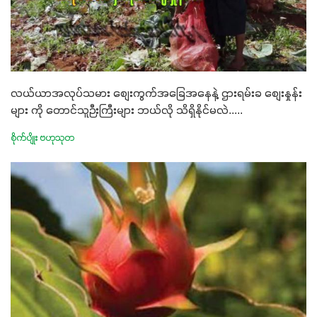
လယ်ယာအလုပ်သမား စျေးကွက်အခြေအနေနဲ့ ဌားရမ်းခ စျေးနှုန်း
များ ကို တောင်သူဉီးကြီးများ ဘယ်လို သိရှိနိုင်မလဲ.....
စိုက်ပျိုး ဗဟုသုတ