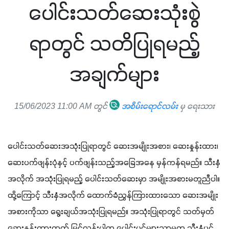
ပေါင်းသတ်ဆေးသုံးစွဲ
ရာတွင် သတိပြုရမည့်
အချက်များ
15/06/2023 11:00 AM တွင်
အစိမ်းရောင်လမ်း
မှ ရေးသား
ပေါင်းသတ်ဆေးအသုံးပြုရာတွင် ဆေးအမျိုးအစား၊ ဆေးနှုန်းထား၊ 
ဆေးပက်ဖျန်းပုံနှင့် ပက်ဖျန်းသည့်အခြေအနေ မှန်ကန်ရမည်။ သီးနှံ
အလိုက် အသုံးပြုရမည့် ပေါင်းသတ်ဆေးမှာ အမျိုးအစားမတူညီပါ။ 
ထို့ကြောင့် သီးနှံအလိုက် ထောက်ခံညွှန်ကြားထားသော ဆေးအမျိုး
အစားကိုသာ ရွေးချယ်အသုံးပြုရမည်။ အသုံးပြုရာတွင် သတ်မှတ်
ဆေးနှုန်းထားထက် မြင့်လွန်းပါက ပေါင်းပင်များသာမက သီးနှံပင်