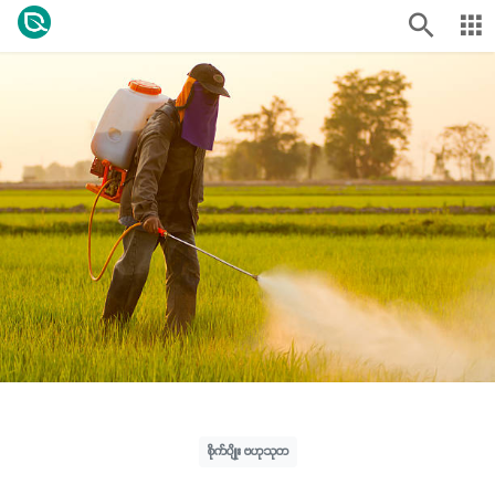
စိုက်ပျိုး ဗဟုသုတ