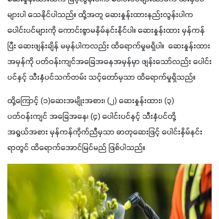
များပါ သေနိုင်ပါသည်။ ထို့အတူ ဆေးနှုန်းထားနည်းလွန်းပါက 
ပေါင်းပင်များကို ကောင်းစွာမနှိမ်နင်းနိုင်ပါ။ ဆေးနှုန်းထား မှန်ကန်
ပြီး ဆေးဖျန်းချိန် မမှန်ပါကလည်း ထိရောက်မှုမရှိပါ။  ဆေးနှုန်းထား
အမှန်ကို ပတ်ဝန်းကျင်အခြေအနေအမှန်မှာ ဖျန်းသော်လည်း ပေါင်း
ပင်နှင့် သီးနှံပင်သက်တမ်း သင့်တော်မှသာ ထိရောက်မှုရှိသည်။
ထို့ကြောင့် (၁)ဆေးအမျိုးအစား၊ (၂) ဆေးနှုန်းထား၊ (၃) 
ပတ်ဝန်းကျင် အခြေအနေ၊ (၄) ပေါင်းပင်နှင့် သီးနှံပင်တို့ 
အရွယ်အစား မှန်ကန်ကိုက်ညီမှသာ ဓာတုဆေးဖြင့် ပေါင်းနှိမ်နင်း
ရာတွင် ထိရောက်အောင်မြင်မည် ဖြစ်ပါသည်။