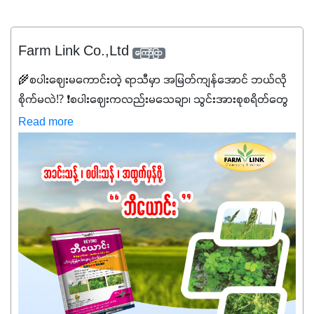
Farm Link Co.,Ltd
ကြော်ငြာ
🌾စပါးဈေးမကောင်းတဲ့ ရာသီမှာ အမြတ်ကျန်အောင် ဘယ်လို
စိုက်မလဲ⁉️ ❗စပါးဈေးကလည်းမသေချာ၊ သွင်းအားစုစရိတ်တွေ
ကလည်း တက်နေတဲ့ဒီလိုအချိန်မှာ သွင်းအားစုဖိုးကို လျှော့ချပြီး
Read more
အထွက်နှုန်းကို ထိန်းထားနိုင်မှ ဦးကြီးတို့ အဆင်ပြေမှာနော် ✔️ဒါ
ကြောင့် ကိုယ်သုံးသမျှ ကိုယ့်အတွက်အကျိုးရစေမယ့်
အရည်အသွေးစိတ်ချရတဲ့ သွင်းအားစုပစ္စည်းတွေကိုပဲ ရွေးချယ်
သုံးသင့်ပါတယ်။