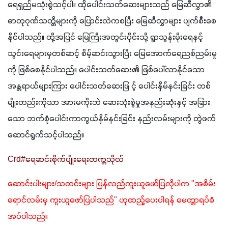
ရေရှည်မသုံးစွဲသင့်ပါ။ ထိုပေါင်းသတ်ဆေးများသည် မြေဆီလွှာ၏ 
ဓာတုဂုဏ်သတ္တိများကို ပြောင်းလဲကစပြီး မြေဆီလွှာများ ပျက်စီးစေ
နိုင်ပါသည်။ ထို့အပြင် မြေကြီးအတွင်းပိုင်းသို့ ရွာသွန်းမိုးရေနှင့် 
သွင်းရေများမှတစ်ဆင့် စိမ့်ဆင်းသွားပြီး မြေအောက်ရေညစ်ညမ်းမှု
ကို ဖြစ်စေနိုင်ပါသည်။ ပေါင်းသတ်ဆေး၏ ဖြစ်ပေါ်လာနိုင်သော 
အန္တရာယ်များကြား ပေါင်းသတ်ဆေးဖြ င့် ပေါင်းနှိမ်နင်းခြင်း တစ်
မျိုးတည်းကိုသာ အားမကိုးဘဲ ဆေးသုံးစွဲမှုအနည်းဆုံးနှင့် အခြား
သော ဘက်စုံပေါင်းကာကွယ်နှိမ်နင်းခြင်း နည်းလမ်းများကို တွဲဖက်
ဆောင်ရွက်သင့်ပါသည်။
Crd#ရေဆင်းစိုက်ပျိုးရေးတက္ကသိုလ်
ဆောင်းပါးများ/သတင်းများ ပြန်လည်ကူးယူဖော်ပြလိုပါက "အစိမ်း
ရောင်လမ်းမှ ကူးယူဖော်ပြပါသည်" ဟုထည့်ပေးပါရန် မေတ္တာရပ်ခံ
အပ်ပါသည်။ 