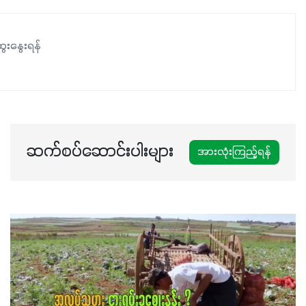
ေးနွေးရန်
ဆက်စပ်ဆောင်းပါးများ
အားလုံးကြည့်ရန်