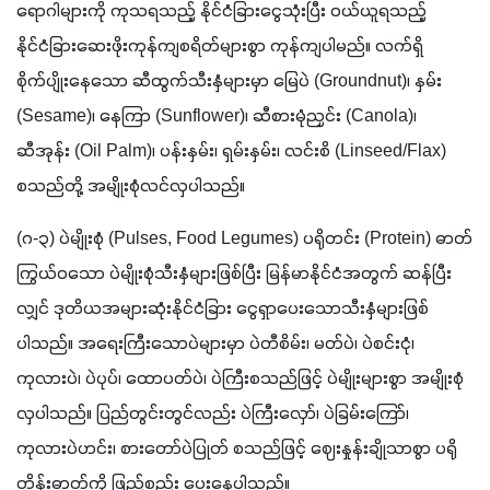
ရောဂါများကို ကုသရသည့် နိုင်ငံခြားငွေသုံးပြီး ဝယ်ယူရသည့် 
နိုင်ငံခြားဆေးဖိုးကုန်ကျစရိတ်များစွာ ကုန်ကျပါမည်။ လက်ရှိ
စိုက်ပျိုးနေသော ဆီထွက်သီးနှံများမှာ မြေပဲ (Groundnut)၊ နှမ်း 
(Sesame)၊ နေကြာ (Sunflower)၊ ဆီစားမုံညှင်း (Canola)၊ 
ဆီအုန်း (Oil Palm)၊ ပန်းနှမ်း၊ ရှမ်းနှမ်း၊ လင်းစိ (Linseed/Flax) 
စသည်တို့ အမျိုးစုံလင်လှပါသည်။
(ဂ-၃) ပဲမျိုးစုံ (Pulses, Food Legumes) ပရိုတင်း (Protein) ဓာတ်
ကြွယ်ဝသော ပဲမျိုးစုံသီးနှံများဖြစ်ပြီး မြန်မာနိုင်ငံအတွက် ဆန်ပြီး
လျှင် ဒုတိယအများဆုံးနိုင်ငံခြား ငွေရှာပေးသောသီးနှံများဖြစ်
ပါသည်။ အရေးကြီးသောပဲများမှာ ပဲတီစိမ်း၊ မတ်ပဲ၊ ပဲစင်းငုံ၊ 
ကုလားပဲ၊ ပဲပုပ်၊ ထောပတ်ပဲ၊ ပဲကြီးစသည်ဖြင့် ပဲမျိုးများစွာ အမျိုးစုံ
လှပါသည်။ ပြည်တွင်းတွင်လည်း ပဲကြီးလှော်၊ ပဲခြမ်းကြော်၊ 
ကုလားပဲဟင်း၊ စားတော်ပဲပြုတ် စသည်ဖြင့် ဈေးနှုန်းချိုသာစွာ ပရို
တိန်းဓာတ်ကို ဖြည့်စည်း ပေးနေပါသည်။