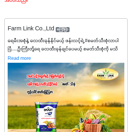
အပ်ပါသည်။ 
Farm Link Co.,Ltd
ကြော်ငြာ
ရေမီးအစုံနဲ့ လေထီးခုန်နိုင်မယ့် ဖန်းလင့်ရဲ့ #စမတ်သီးစုံလာပါ
ပြီ.....ဦးကြီးတို့ရေ ‌လေထီးခုန်ချင်ပေမယ့် စမတ်သီးစုံကို မသိ
သေးရင်တော့ ဒီစာလေးကို ဆက်ဖတ်‌ပေးပါ #စမတ်သီးစုံဆိုတာ
Read more
အပင်တိုင်းအတွက် အဓိကအာဟာရNPK (19:7:8)နဲ့ #ဟူးမစ်
အက်စစ်တို့ အချိုးကျ ပေါင်းစပ်ထားတဲ့ ကွန်ပေါင်း
ဓာတ်မြေဩဇာဖြစ်ပါတယ်။ အဓိကအကျိုးကျေးဇူးတွေအနေနဲ့
ကတော့ နိုက်ထရိုဂျင် 19%ပါဝင်တဲ့အတွက် ကလိုရိုဖီးလ်ဖွဲ့စည်း
မှုကို အားပေးကာ သီးနှံပင်များ၏အရွက်များစိမ်းလန်းသန်စွမ်း
ပြီး အစာချက်လုပ်မှုအားကောင်းစေပါတယ်။ အပင်၏ပင်ပိုင်း
ကြီးထွားမှုကို တိုးမြင့်စေကာ အပင်သန်၍ အကြီးမြန်စေပါတယ်။
သင့်တော်တဲ့ Phosphorus 7%ပါဝင်မှုကြောင့် အပင်ရဲ့ အမြစ်
ဖွဲ့စည်းတည်ဆောက်မှုကို ပို၍သန်မာလာအောင် အားပေးပါ