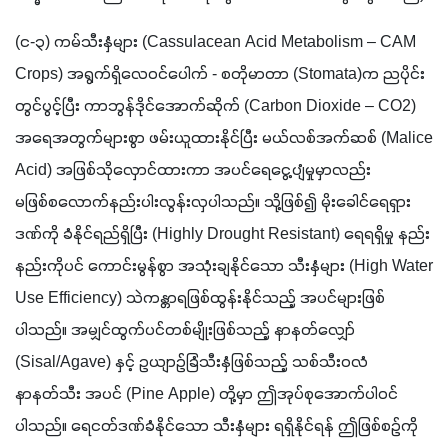
(င-၃) ကမ်သီးနှံများ (Cassulacean Acid Metabolism – CAM 
Crops) အရွက်ရှိလေဝင်ပေါက် - စတိုမာတာ (Stomata)က ညပိုင်း
တွင်ပွင့်ပြီး ကာဘွန်ဒိုင်အောက်ဆိုက် (Carbon Dioxide – CO2) 
အရေအတွက်များစွာ ဖမ်းယူထားနိုင်ပြီး မယ်လစ်အက်ဆစ် (Malice 
Acid) အဖြစ်သိုလှောင်ထားကာ အပင်ရေငွေ့ပျံမှုမှာလည်း 
မဖြစ်စလောက်နည်းပါးလွန်းလှပါသည်။ သို့ဖြစ်၍ မိုးခေါင်ရေရှား
ဒဏ်ကို ခံနိုင်ရည်ရှိပြီး (Highly Drought Resistant) ရေရရှိမှု နည်း
နည်းကိုပင် ကောင်းမွန်စွာ အသုံးချနိုင်သော သီးနှံများ (High Water 
Use Efficiency) သဲကန္တာရဖြစ်ထွန်းနိုင်သည့် အပင်များဖြစ်
ပါသည်။ အမျှင်ထွက်ပင်တစ်မျိုးဖြစ်သည့် နာနတ်လျှော် 
(Sisal/Agave) နှင့် ဥယျာဉ်ခြံသီးနှံဖြစ်သည့် သစ်သီးဝလံ 
နာနတ်သီး အပင် (Pine Apple) တို့မှာ ဤအုပ်စုအောက်ပါဝင်
ပါသည်။ ရေငတ်ဒဏ်ခံနိုင်သော သီးနှံများ ရရှိနိုင်ရန် ဤဖြစ်စဉ်ကို 