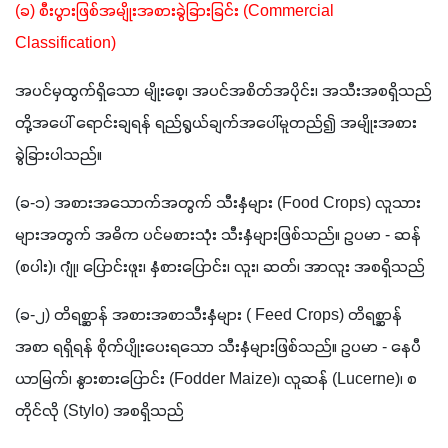
(ခ) စီးပွားဖြစ်အမျိုးအစားခွဲခြားခြင်း (Commercial 
Classification)
အပင်မှထွက်ရှိသော မျိုးစေ့၊ အပင်အစိတ်အပိုင်း၊ အသီးအစရှိသည်
တို့အပေါ် ရောင်းချရန် ရည်ရွယ်ချက်အပေါ်မူတည်၍ အမျိုးအစား 
ခွဲခြားပါသည်။
(ခ-၁) အစားအသောက်အတွက် သီးနှံများ (Food Crops) လူသား
များအတွက် အဓိက ပင်မစားသုံး သီးနှံများဖြစ်သည်။ ဥပမာ - ဆန် 
(စပါး)၊ ဂျုံ၊ ပြောင်းဖူး၊ နှံစားပြောင်း၊ လူး၊ ဆတ်၊ အာလူး အစရှိသည်
(ခ-၂) တိရစ္ဆာန် အစားအစာသီးနှံများ ( Feed Crops) တိရစ္ဆာန်
အစာ ရရှိရန် စိုက်ပျိုးပေးရသော သီးနှံများဖြစ်သည်။ ဥပမာ - နေပီ
ယာမြက်၊ နွားစားပြောင်း (Fodder Maize)၊ လူဆန် (Lucerne)၊ စ
တိုင်လို (Stylo) အစရှိသည်