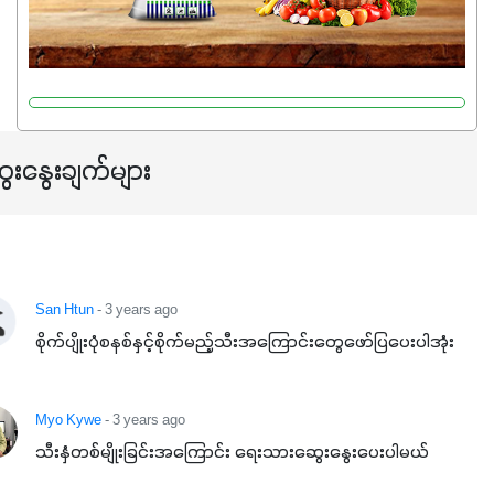
တယ်။ ဒါ့အပြင် ပန်းပွင့်ခြင်း၊အသီးသီးခြင်း၊အစေ့တည်ခြင်း
လုပ်ငန်းစဉ်များကိုလည်း အားပေးပါတယ်။ လုံလောက်တဲ့
Potassium 8%က အပင်ရဲ့ ရောဂါဒဏ်၊ရာသီဥတုဒဏ်ခံနိုင်ရည်
ရှိမှုကို မြင့်တက်စေပြီး အသီးအရည်အသွေး၊ အရွယ်အစားနဲ့
အရသာ ပိုမိုကောင်းမွန်စေဖို့အတွက် လိုအပ်တဲ့အာဟာရဓာတ်
ေးနွေးချက်များ
ဖြစ်ပါတယ်။ ဟူးမစ်အက်စစ်ပါဝင်ပေါင်းစပ်ထားတဲ့အတွက်
အာဟာရဓာတ်စုပ်ယူမှုကောင်းမွန်လာခြင်း၊မြေဆီလွှာဖွဲ့စည်းပုံ
နှင့်ရေထိန်းနိုင်စွမ်းအားကောင်းလာခြင်းအပါအဝင်
အကျိုးကျေးဇူးများစွာကိုရရှိစေမှာဖြစ်ပါတယ်။ စပါးအပါအဝင်
နှံစားသီးနှံများ၊ပဲအမျိုးမျိုး၊ဟင်းသီးဟင်းရွက်နဲ့ ဥယျာဉ်ခြံသီးနှံ
San Htun
- 3 years ago
အားလုံးမှာ အသုံးပြုနိုင်တယ်ဆိုတော့ တစ်မျိုးတည်းနဲ့ အားလုံး
စိုက်ပျိုးပုံစနစ်နှင့်စိုက်မည့်သီးအကြောင်းတွေဖော်ပြပေးပါအုံး
ပါဖက်(perfect)မယ့် စမတ်သီးစုံနော် အရွေးမမှားတာသေချာပြီ
မလို့ အတွေးမများဘဲ သီးနှံတိုင်းကြီးထွားအောင် ဖန်းလင့်ရဲ့ #စ
Myo Kywe
- 3 years ago
မတ်သီးစုံကို သုံးကြပါစို့....
သီးနှံတစ်မျိုးခြင်းအကြောင်း ရေးသားဆွေးနွေးပေးပါမယ်