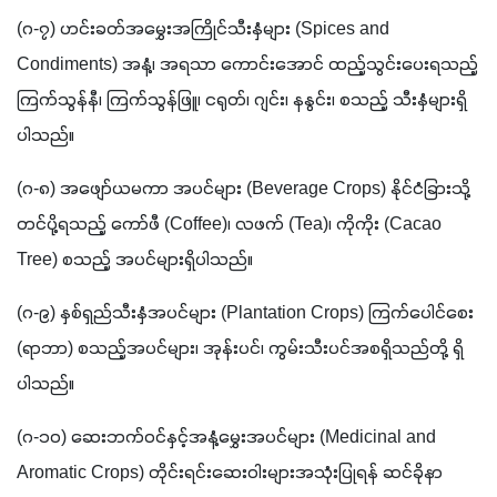
(ဂ-၇) ဟင်းခတ်အမွှေးအကြိုင်သီးနှံများ (Spices and 
Condiments) အနံ့၊ အရသာ ကောင်းအောင် ထည့်သွင်းပေးရသည့် 
ကြက်သွန်နီ၊ ကြက်သွန်ဖြူ၊ ငရုတ်၊ ဂျင်း၊ နနွင်း၊ စသည့် သီးနှံများရှိ
ပါသည်။ 
(ဂ-၈) အဖျော်ယမကာ အပင်များ (Beverage Crops) နိုင်ငံခြားသို့
တင်ပို့ရသည့် ကော်ဖီ (Coffee)၊ လဖက် (Tea)၊ ကိုကိုး (Cacao 
Tree) စသည့် အပင်များရှိပါသည်။ 
(ဂ-၉) နှစ်ရှည်သီးနှံအပင်များ (Plantation Crops) ကြက်ပေါင်စေး 
(ရာဘာ) စသည့်အပင်များ၊ အုန်းပင်၊ ကွမ်းသီးပင်အစရှိသည်တို့ ရှိ
ပါသည်။ 
(ဂ-၁၀) ဆေးဘက်ဝင်နှင့်အနံ့မွှေးအပင်များ (Medicinal and 
Aromatic Crops) တိုင်းရင်းဆေးဝါးများအသုံးပြုရန် ဆင်ခိုနာ 