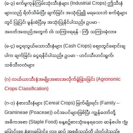
(ခ-၃) စက်မှုကုန်ကြမ်းသုံးသီးနှံများ (Industrial Crops) ဤသီးနှံ
များသည် ရိတ်သိမ်းပြီး ချက်ခြင်း အသုံးပြု၍ မရသေးဘဲ စက်ရုံများ
တွင် ပြုပြင်၊ မွန်းမံပြီးမှ အသုံးပြုနိုင်ပါသည်။ ဥပမာ - 
အဝတ်အထည်အတွက် ဝါ၊ သကြားရရန် - ကြံ၊ သကြားမုံလာ။
(ခ-၄) ငွေရလွယ်သောသီးနှံများ (Cash Crops) ဈေးတွင်ရောင်းချ
ပါက ချက်ခြင်း ငွေရနိုင်ပါသည်။ ဥပမာ - ဟင်းသီးဟင်းရွက်၊ 
သစ်သီးဝလံများ 
(ဂ) လယ်ယာသီးနှံအမျိုးအစားအလိုက်ခွဲခြားခြင်း (Agronomic 
Crops Classification)
(ဂ-၁) နှံစားသီးနှံများ (Cereal Crops) မြက်မျိုးရင်း (Family – 
Gramineae (Poaceae)) ဝင်အပင်များဖြစ်ပြီး ကျွန်တော်တို့ 
အဓိကအစာ (Staple Food) နေ့စဉ်စားသုံးနေရသော ဆန်စပါး၊ ဂျုံ၊ 
ပြောင်းဖူး၊ နှံစားပြောင်း၊ လူး၊ ဆပ် အစရှိသည်တို့ ပါဝင်ပါသည်။