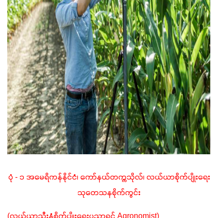
ပုံ - ၁ အမေရိကန်နိုင်ငံ၊ ကော်နယ်တက္ကသိုလ်၊ လယ်ယာစိုက်ပျိုးရေး
သုတေသနစိုက်ကွင်း
(လယ်ယာသီးနှံစိုက်ပျိုးရေးပညာရှင် Agronomist)