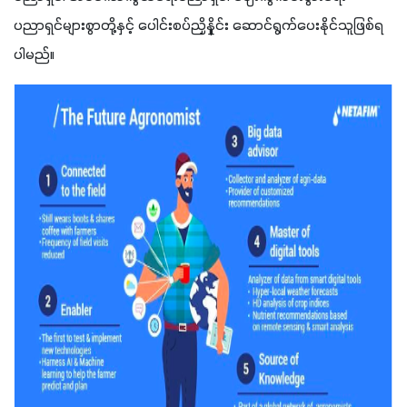
ပညာရှင်များစွာတို့နှင့် ပေါင်းစပ်ညှိနှိုင်း ဆောင်ရွက်ပေးနိုင်သူဖြစ်ရ
ပါမည်။ 