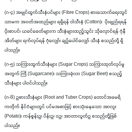
(ဂ-၄) အမျှင်ထွက်သီးနှံပင်များ (Fibre Crops) စားသောက်ရေးတွင်
သာမက အဝတ်အထည်များ ရရှိရန် ဝါသီးနှံ (Cotton)၊  ပိုးချည်ရရန် 
ပိုးစာပင်၊ ယခင်‌ခေတ်များက သီးနှံများထည့်သွင်း သိုလှောင်ရန် ဂုံနီ
အိတ်များ ရက်လုပ်ရန် ဂုံလျှော်၊ ချဉ်ပေါင်လျှော် သီးနှံ စသည်တို့ ရှိ
ပါသည်။
(ဂ-၅) သကြားထွက်သီးနှံများ (Sugar Crops) သကြားထုတ်လုပ်မှု
အတွက် ကြံ (Sugarcane)၊ သကြားမုံလာ (Sugar Beet) စသည့် 
သီးနှံများ ပါဝင်ပါသည်။
(ဂ-၆) ဥစားသီးနှံများ (Root and Tuber Crops) တောင်အမေရိ
ကတိုက် နိုင်ငံများတွင် ပင်မအစာဖြင့် စားသုံးနေသော အာလူး 
(Potato)၊ ကန်စွန်းဥ၊ ပိန်းဥ၊ ဝဥ၊ အာတာလွတ်ဥ စသည်တို့ဖြစ်
ပါသည်။