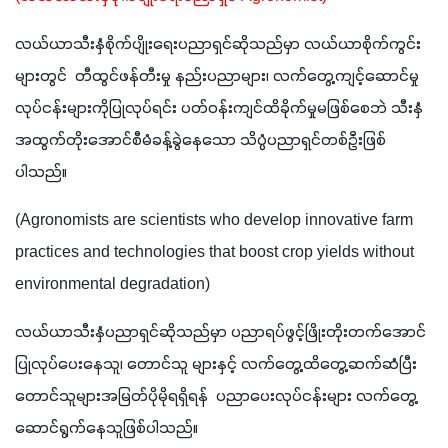
လယ်ယာသီးနှံစိုက်ပျိုးရေးပညာရှင်ဆိုသည်မှာ လယ်ယာစိုက်ကွင်း
များတွင်  တီထွင်ဖန်တီးမှု နည်းပညာများ၊ လက်တွေ့ကျင့်ဆောင်မှု 
လုပ်ငန်းများကိုပြုလုပ်ရင်း ပတ်ဝန်းကျင်ထိခိုက်မှုမဖြစ်စေဘဲ သီးနှံ
အထွက်တိုးအောင်စီမံခန့်ခွဲနေသော သိပ္ပံပညာရှင်တစ်ဦးဖြစ်
ပါသည်။
(Agronomists are scientists who develop innovative farm 
practices and technologies that boost crop yields without 
environmental degradation)
လယ်ယာသီးနှံပညာရှင်ဆိုသည်မှာ ပညာရပ်ဖွင့်ဖြိုးတိုးတက်အောင် 
ပြုလုပ်ပေးနေသူ၊ တောင်သူ များနှင့် လက်တွေ့ထိတွေ့ဆက်ဆံပြီး 
တောင်သူများအမြတ်ပိုမိုရရှိရန်  ပညာပေးလုပ်ငန်းများ လက်တွေ့
ဆောင်ရွက်နေသူဖြစ်ပါသည်။