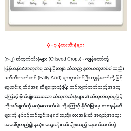
ပုံ - ၃ နှံစားသီးနှံများ
(ဂ-၂) ဆီထွက်သီးနှံများ (Oilseed Crops) - ကျွန်တော်တို့ 
မြန်မာနိုင်ငံအတွက်မူ ဆန်ပြီးလျှင် ဆီသည် ဒုတိယလိုအပ်ပါသည်။ 
ဖက်တီးအက်ဆစ် (Fatty Acid) များစွာပါဝင်ပြီး ကျွန်တော်တို့ မြန်
မာ့ဟင်းချက်ပုံအရ ဆီများစွာသုံးပြီး ဟင်းချက်တတ်သည့်အလေ့
ကြောင့် စိုက်ပျိုးထားသော ဆီထွက်သီးနှံများ၏ ဆီထုတ်လုပ်မှုဖြင့် 
လိုအပ်ချက်ကို မလုံလောက်ပါ။ ထို့ကြောင့် နိုင်ငံခြားမှ စားအုန်းဆီ
များကို နှစ်စဉ်တင်သွင်းနေရပါသည်။ စားအုန်းဆီ အရည်အသွေး
အပေါ်မူတည်၍ နှလုံး၊ သွေးတိုး၊ ဆီးချိုစသည့် နောက်ဆက်တွဲ