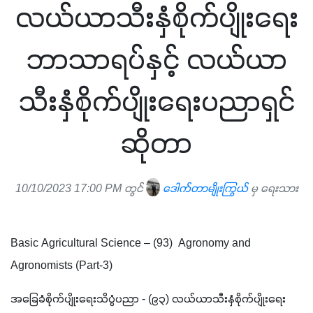
လယ်ယာသီးနှံစိုက်ပျိုးရေး
ဘာသာရပ်နှင့် လယ်ယာ
သီးနှံစိုက်ပျိုးရေးပညာရှင်
ဆိုတာ
10/10/2023 17:00 PM တွင်
ဒေါက်တာမျိုးကြွယ်
မှ ရေးသား
Basic Agricultural Science – (93)  Agronomy and 
Agronomists (Part-3)
အခြေခံစိုက်ပျိုးရေးသိပ္ပံပညာ - (၉၃) လယ်ယာသီးနှံစိုက်ပျိုးရေး