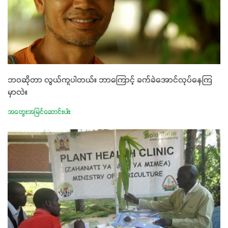
ဘဝဆိုတာ လွယ်ကူပါတယ်။ ဘာကြောင့် ခက်ခဲအောင်လုပ်နေကြ
မှာလဲ။
အတွေးအမြင်ဆောင်းပါး