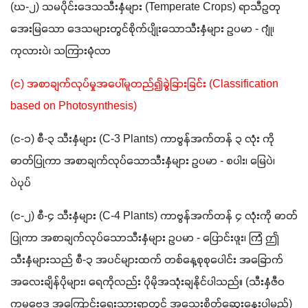
(ဃ-၂) သမပိုင်းဒေသသီးနှံများ (Temperate Crops) ရာသီဥတု 
အေးမြသော ဒေသများတွင်စိုက်ပျိုးသောသီးနှံများ ဥပမာ - ဂျုံ၊ 
ကုလားပဲ၊ သကြားမုံလာ
(င) အစာချက်လုပ်မှုအပေါ်မူတည်၍ခွဲခြားခြင်း (Classification 
based on Photosynthesis)
(င-၁) စီ-၃ သီးနှံများ (C-3 Plants) ကာဗွန်အက်တန် ၃ လုံး ကို 
ဓာတ်ပြုကာ အစာချက်လုပ်သောသီးနှံများ ဥပမာ - စပါး၊ မြေပဲ၊ 
ပဲပုပ်
(င-၂) စီ-၄ သီးနှံများ (C-4 Plants) ကာဗွန်အက်တန် ၄ လုံးကို ဓာတ်
ပြုကာ အစာချက်လုပ်သောသီးနှံများ ဥပမာ - ပြောင်းဖူး၊ ကြံ ဤ
သီးနှံများသည် စီ-၃ အပင်များထက် တစ်နေ့စုစုပေါင်း အခြောက်
အလေးချိန်ပိုများ၊ ရေကိုလည်း ပိုမိုအသုံးချနိုင်ပါသည်။ (သီးနှံဇီဝ
ကမ္မဗေဒ အကြောင်းရေးသားရာတွင် အသေးစိတ်ဆွေးနွေးပါမည်)