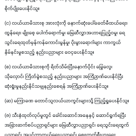
စိုက်ပျိုးပေးနိုင်သူ။
(င) လယ်ယာမိသားစု အားလုံးကို နောက်ဆုံးပေါ်ခေတ်မီထယ်ရေး၊ 
ထွန်ရေး၊ မျိုးစေ့ ပေါက်ရောက်မှု၊ မြေဆီလွှာအဟာရပြည့်ဝမှု၊ ရေ
သွင်းရေထုတ်မှန်ကန်ကောင်းမွန်မှု၊ ပိုးမွားရောဂါများ ကာကွယ်
နှိမ်နင်းမှုစသည့် နည်းပညာများ ဝေငှပေးနိုင်သူ။
(စ) လယ်ယာမိသားစုကို ရိတ်သိမ်းပြီးနောက်ပိုင်း ခြွေလှေ့၊ 
သိုလှောင်၊ ကြိတ်ခွဲစသည့် နည်းပညာများ အကြံဉာဏ်ပေးနိုင်ပြီး 
ဆုံးရှုံးမှုနည်းနိုင်သမျှနည်းစေရန် အကြံဉာဏ်ပေးနိုင်သူ။
(ဆ) မကြာခဏ တောင်သူလယ်ယာကွင်းများသို့ ကြည့်ရှုပေးနိုင်သူ။
(ဇ) သီးနှံထုတ်လုပ်မှုတွင် ခေါင်းဆောင်အနေနှင့် ဆောင်ရွက်ရပြီး 
အခြားဆက်စပ်ပညာရှင်များ မြေဆီလွှာပညာရှင်၊ ရေသွင်းရေထွက်
ပညာရှင်၊ အပင်ကာကွယ်ရေးပညာရှင်၊ ဈေးကွက်စီးပွားရေး 