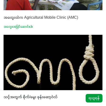
အတွေးထဲက Agricultural Mobile Clinic (AMC)
အတွေးအမြင်ဆောင်းပါး
သင့်အတွက် စိုက်/မွေး ဖုန်းဆော့ဝဲလ်
ရယူရန်
ဦးဝင်းမျိုးသူ ပြောတဲ့ GMO အကြောင်း (FACEBOOK မှ ကူးယူ
ဖော်ပြသည်)