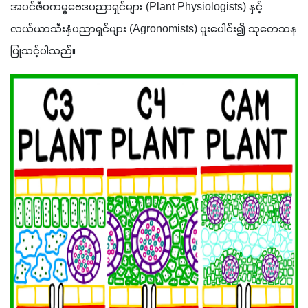
အပင်ဇီဝကမ္မဗေဒပညာရှင်များ (Plant Physiologists) နှင့် 
လယ်ယာသီးနှံပညာရှင်များ (Agronomists) ပူးပေါင်း၍ သုတေသန
ပြုသင့်ပါသည်။