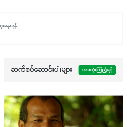
ေးနွေးရန်
ဆက်စပ်ဆောင်းပါးများ
အားလုံးကြည့်ရန်