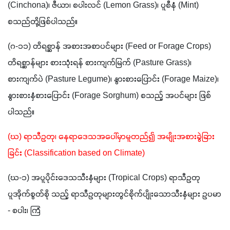
(Cinchona)၊ ဇီယာ၊ စပါးလင် (Lemon Grass)၊ ပူစီနံ (Mint) 
စသည်တို့ဖြစ်ပါသည်။
(ဂ-၁၁) တိရစ္ဆာန် အစားအစာပင်များ (Feed or Forage Crops) 
တိရစ္ဆာန်များ စားသုံးရန် စားကျက်မြက် (Pasture Grass)၊ 
စားကျက်ပဲ (Pasture Legume)၊ နွားစားပြောင်း (Forage Maize)၊ 
နွားစားနှံစားပြောင်း (Forage Sorghum) စသည့် အပင်များ ဖြစ်
ပါသည်။
(ဃ) ရာသီဥတု၊ နေရာဒေသအပေါ်မှာမူတည်၍ အမျိုးအစားခွဲခြား
ခြင်း (Classification based on Climate)
(ဃ-၁) အပူပိုင်းဒေသသီးနှံများ (Tropical Crops) ရာသီဥတု 
ပူအိုက်စွတ်စို သည့် ရာသီဥတုများတွင်စိုက်ပျိုးသောသီးနှံများ ဥပမာ 
- စပါး၊ ကြံ