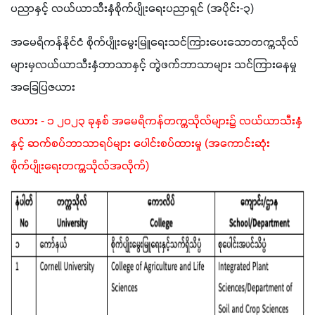
ပညာနှင့် လယ်ယာသီးနှံစိုက်ပျိုးရေးပညာရှင် (အပိုင်း-၃)
အမေရိကန်နိုင်ငံ စိုက်ပျိုးမွေးမြူရေးသင်ကြားပေးသောတက္ကသိုလ်
များမှလယ်ယာသီးနှံဘာသာနှင့် တွဲဖက်ဘာသာများ သင်ကြားနေမှု 
အခြေပြဇယား
ဇယား - ၁ ၂၀၂၃ ခုနှစ် အမေရိကန်တက္ကသိုလ်များ၌ လယ်ယာသီးနှံ
နှင့် ဆက်စပ်ဘာသာရပ်များ ပေါင်းစပ်ထားမှု (အကောင်းဆုံး
စိုက်ပျိုးရေးတက္ကသိုလ်အလိုက်)