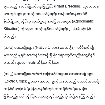
များသည် အပင်မျိုးစပ်မွေးမြူခြင်း (Plant Breeding) သုတေသန
များတွင် များစွာအသုံးဝင်ပါလိမ့်မည်။ အနီးပတ်ဝန်းကျင်ရှိ 
စိုက်ပျိုးရေးဆိုင်ရာ ရာသီဥတု အခြေအနေများ (Agroclimatic 
Situation) ကိုလည်း အသုံးချနိုင်ပါလိမ့်မည်။ ၂ မျိုးခွဲ ခြားနိုင်
ပါသည်။
(က-၁) ဒေသမျိုးများ (Native Crops) ဒေသမျိုး -  တိုင်းရင်းမျိုး
များသည် မူရင်းဒေသနိုင်ငံအနီးရှိ နိုင်ငံများတွင်လည်းတွေ့ရှိနိုင်
ပါသည်။ ဥပမာ - စပါး၊ အိန္ဒိယ၊ မြန်မာ။
(က-၂) ဒေသမျိုးမဟုတ်ဘဲ အခြားနိုင်ငံများမှ လာသောမျိုးများ 
(Exotic Crops) ဥပမာ - အာလူး မူရင်းဒေသသည် တောင်အမေရိ
ကနိုင်ငံများဖြစ်ပြီး မြန်မာနိုင်ငံတွင် လက်ရှိစိုက်ပျိုးနေခြင်း
ဖြစ်သည်။ စပါးကို ဩစတေလျတွင်လည်း စိုက်ပျိုးနေကြသည်။