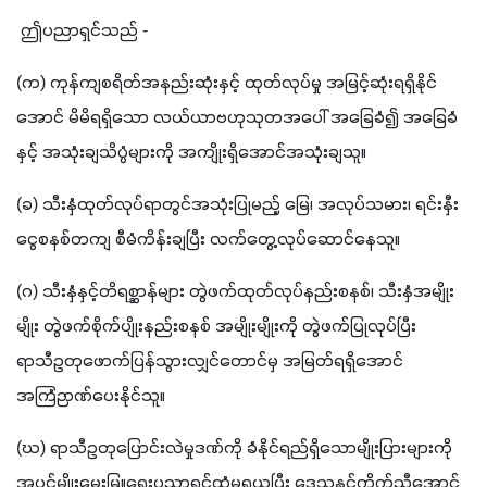
 ဤပညာရှင်သည် -
(က) ကုန်ကျစရိတ်အနည်းဆုံးနှင့် ထုတ်လုပ်မှု အမြင့်ဆုံးရရှိနိုင်
အောင် မိမိရရှိသော လယ်ယာဗဟုသုတအပေါ် အခြေခံ၍ အခြေခံ
နှင့် အသုံးချသိပ္ပံများကို အကျိုးရှိအောင်အသုံးချသူ။
(ခ) သီးနှံထုတ်လုပ်ရာတွင်အသုံးပြုမည့် မြေ၊ အလုပ်သမား၊ ရင်းနှီး
ငွေစနစ်တကျ စီမံကိန်းချပြီး လက်တွေ့လုပ်ဆောင်နေသူ။
(ဂ) သီးနှံနှင့်တိရစ္ဆာန်များ တွဲဖက်ထုတ်လုပ်နည်းစနစ်၊ သီးနှံအမျိုး
မျိုး တွဲဖက်စိုက်ပျိုးနည်းစနစ် အမျိုးမျိုးကို တွဲဖက်ပြုလုပ်ပြီး 
ရာသီဥတုဖောက်ပြန်သွားလျှင်တောင်မှ အမြတ်ရရှိအောင် 
အကြံဉာဏ်ပေးနိုင်သူ။
(ဃ) ရာသီဥတုပြောင်းလဲမှုဒဏ်ကို ခံနိုင်ရည်ရှိသောမျိုးပြားများကို 
အပင်မျိုးမွေးမြူရေးပညာရှင်ထံမှရယူပြီး ဒေသနှင့်ကိုက်ညီအောင်