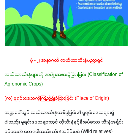
ပုံ - ၂ အနာဂတ် လယ်ယာသီးနှံပညာရှင်
လယ်ယာသီးနှံများကို အမျိုးအစားခွဲခြားခြင်း (Classification of 
Agronomic Crops)
(က) မူရင်းဒေသကိုကြည့်၍ခွဲခြားခြင်း (Place of Origin)
ကမ္ဘာပေါ်တွင် လယ်ယာသီးနှံတစ်ခုခြင်း၏ မူရင်းဒေသများရှိ
ပါသည်။ မူရင်းဒေသများတွင် ထိုသီးနှံနှင့်နီးစပ်သော သီးနှံအရိုင်း
ပင်များကို တွေ့ရပါသည်။ သီးနှံအရိုင်းပင် (Wild relatives) 