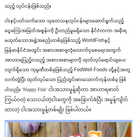
သည့် လုပ်ငန်းဖြစ်သည်။
ငါးနှင့်ပတ်သက်သော သုတေသနလုပ်ငန်းများဆောင်ရွက်သည့် 
ငွေကြေးအမြတ်အစွန်းကို ဦးတည်မှုမရှိသော နိုင်ငံတကာ အစိုးရ
မဟုတ်သောအဖွဲ့အစည်းတစ်ခုဖြစ်သည့် WorldFishနှင့် 
မြန်မာနိုင်ငံအတွင်း အစားအစာဖူလုံလောက်ငှစေရေးအတွက် 
အာဟာရပြည့်ဝသည့် အစားအစာများကို ထုတ်လုပ်ရောင်းချပေး
လျက်ရှိသော ကုမ္ပဏီတစ်ခုဖြစ်သည့် FedWell Foods တို့နှင့်အတူ 
လက်တွဲပြီး ထုတ်လုပ်သော ပြည်တွင်းစားသောက်ကုန်တစ်ခု ဖြစ်
ပါသည်။ 
‘Happy Fish’ ငါးအသားမှုန့်ဆိုတာ အာဟာရဓာတ်
ကြွယ်ဝတဲ့ သေးငယ်တဲ့ငါးတွေကို အခြောက်ခံပြီး အမှုန့်ကျိတ်
ထားတဲ့ ငါးအသားမှုန့်တစ်မျိုး ဖြစ်ပါတယ်။