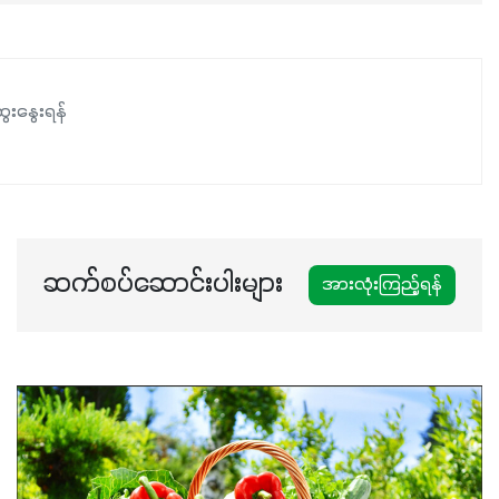
အာဟာရဓာတ်စုပ်ယူမှုကောင်းမွန်လာခြင်း၊မြေဆီလွှာဖွဲ့စည်းပုံ
နှင့်ရေထိန်းနိုင်စွမ်းအားကောင်းလာခြင်းအပါအဝင်
အကျိုးကျေးဇူးများစွာကိုရရှိစေမှာဖြစ်ပါတယ်။ စပါးအပါအဝင်
နှံစားသီးနှံများ၊ပဲအမျိုးမျိုး၊ဟင်းသီးဟင်းရွက်နဲ့ ဥယျာဉ်ခြံသီးနှံ
ေးနွေးရန်
အားလုံးမှာ အသုံးပြုနိုင်တယ်ဆိုတော့ တစ်မျိုးတည်းနဲ့ အားလုံး
ပါဖက်(perfect)မယ့် စမတ်သီးစုံနော် အရွေးမမှားတာသေချာပြီ
မလို့ အတွေးမများဘဲ သီးနှံတိုင်းကြီးထွားအောင် ဖန်းလင့်ရဲ့ #စ
မတ်သီးစုံကို သုံးကြပါစို့....
ဆက်စပ်ဆောင်းပါးများ
အားလုံးကြည့်ရန်