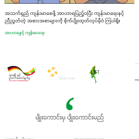
အသက်ရှည် ကျန်းမာစေဖို့ အာဟာရပြည့်ဝပြီး ကျန်းမာရေးနှင့်
ညီညွတ်တဲ့ အစားအစာများကို စိုက်ပျိုးထုတ်လုပ်မှီဝဲ ကြပါစို့။
အာဟာရနှင့် ကျန်းမာရေး
မျိုးကောင်းမှ ပျိုးကောင်းမည်