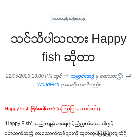
အာဟာရနှင့် ကျန်းမာရေး
သင်သိပါသလား Happy
fish ဆိုတာ
22/05/2023 19:00 PM တွင်
ကမ္ဘာ့ငါးအဖွဲ့
မှ ရေးသား ပြီး
WorldFish
မှ ပေးပို့ထားပါသည်။
Happy Fish ဖြစ်ပေါ်လာပုံ 
(ကြော်ငြာဆောင်းပါး)
‘Happy Fish’ သည် ကျန်းမာရေးနှင့်ညီညွတ်သော ငါးနှင့် 
ပတ်သက်သည့် စားသောက်ကုန်များကို ထုတ်လုပ်ဖြန့်ဖြူးလျက်ရှိ