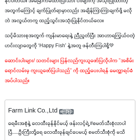
နိုင်ပါတယ်။ အခြောက်ခံထားပြီးသား ငါးများကို အသုံးပြုထားတဲ့
အတွက်ကြောင့် ချက်ပြုတ်ရာမှာလည်း အချိန်ကြာကြာချက်ဖို့ မလို
ဘဲ အလွယ်တကူ ထည့်သွင်းအသုံးပြုနိုင်တယ်လေ။
သင့်မိသားစုအတွက် ကျန်းမာရေးနဲ့ ညီညွတ်ပြီး အာဟာရကြွယ်ဝတဲ့ 
ဟင်းလျာတွေကို ‘Happy Fish’ နဲ့အတူ ဖန်တီးကြပါစို့💚
ဆောင်းပါးများ/ သတင်းများ ပြန်လည်ကူးယူဖော်ပြလိုပါက "အစိမ်း
ရောင်လမ်းမှ ကူးယူဖော်ပြပါသည်" ကို ထည့်ပေးပါရန် မေတ္တာရပ်ခံ
အပ်ပါသည်။
Farm Link Co.,Ltd
ကြော်ငြာ
ရေမီးအစုံနဲ့ လေထီးခုန်နိုင်မယ့် ဖန်းလင့်ရဲ့ #စမတ်သီးစုံလာပါ
ပြီ.....ဦးကြီးတို့ရေ ‌လေထီးခုန်ချင်ပေမယ့် စမတ်သီးစုံကို မသိ