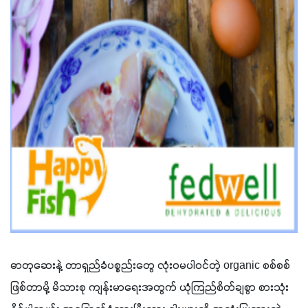
ဓာတုဆေးနဲ့ တာရှည်ခံပစ္စည်းတွေ လုံးဝမပါဝင်တဲ့ organic စစ်စစ်
ဖြစ်တာမို့ မိသားစု ကျန်းမာရေးအတွက် ယုံကြည်စိတ်ချစွာ စားသုံး