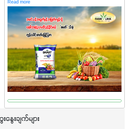
သေးရင်တော့ ဒီစာလေးကို ဆက်ဖတ်‌ပေးပါ #စမတ်သီးစုံဆိုတာ
Read more
အပင်တိုင်းအတွက် အဓိကအာဟာရNPK (19:7:8)နဲ့ #ဟူးမစ်
အက်စစ်တို့ အချိုးကျ ပေါင်းစပ်ထားတဲ့ ကွန်ပေါင်း
ဓာတ်မြေဩဇာဖြစ်ပါတယ်။ အဓိကအကျိုးကျေးဇူးတွေအနေနဲ့
ကတော့ နိုက်ထရိုဂျင် 19%ပါဝင်တဲ့အတွက် ကလိုရိုဖီးလ်ဖွဲ့စည်း
မှုကို အားပေးကာ သီးနှံပင်များ၏အရွက်များစိမ်းလန်းသန်စွမ်း
ပြီး အစာချက်လုပ်မှုအားကောင်းစေပါတယ်။ အပင်၏ပင်ပိုင်း
ကြီးထွားမှုကို တိုးမြင့်စေကာ အပင်သန်၍ အကြီးမြန်စေပါတယ်။
သင့်တော်တဲ့ Phosphorus 7%ပါဝင်မှုကြောင့် အပင်ရဲ့ အမြစ်
ဖွဲ့စည်းတည်ဆောက်မှုကို ပို၍သန်မာလာအောင် အားပေးပါ
တယ်။ ဒါ့အပြင် ပန်းပွင့်ခြင်း၊အသီးသီးခြင်း၊အစေ့တည်ခြင်း
လုပ်ငန်းစဉ်များကိုလည်း အားပေးပါတယ်။ လုံလောက်တဲ့
Potassium 8%က အပင်ရဲ့ ရောဂါဒဏ်၊ရာသီဥတုဒဏ်ခံနိုင်ရည်
ရှိမှုကို မြင့်တက်စေပြီး အသီးအရည်အသွေး၊ အရွယ်အစားနဲ့
အရသာ ပိုမိုကောင်းမွန်စေဖို့အတွက် လိုအပ်တဲ့အာဟာရဓာတ်
ေးနွေးချက်များ
ဖြစ်ပါတယ်။ ဟူးမစ်အက်စစ်ပါဝင်ပေါင်းစပ်ထားတဲ့အတွက်