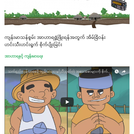
ကျန်းမာသန်စွမ်း အာဟာရဖွံ့ဖြိုးရန်အတွက် အိမ်ခြံဝန်း
ဟင်းသီးဟင်းရွက် စိုက်ပျိုးခြင်း
အာဟာရနှင့် ကျန်းမာရေး