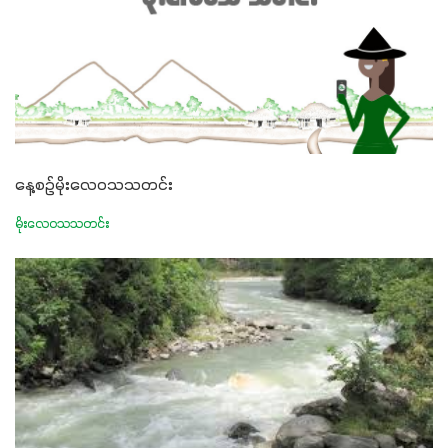
နေ့စဉ်မိုးလေဝသသတင်း
မိုးလေဝသသတင်း