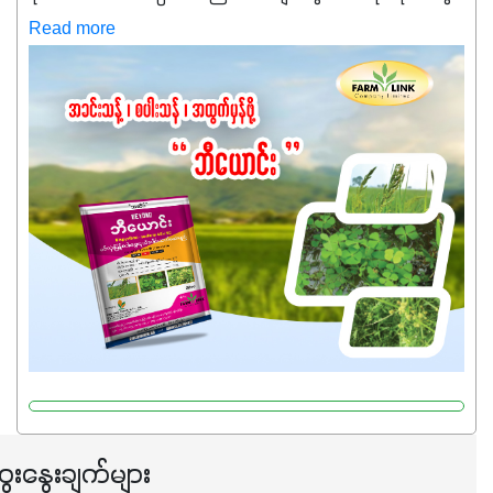
ကလည်း တက်နေတဲ့ဒီလိုအချိန်မှာ သွင်းအားစုဖိုးကို လျှော့ချပြီး
Read more
အထွက်နှုန်းကို ထိန်းထားနိုင်မှ ဦးကြီးတို့ အဆင်ပြေမှာနော် ✔️ဒါ
ကြောင့် ကိုယ်သုံးသမျှ ကိုယ့်အတွက်အကျိုးရစေမယ့်
အရည်အသွေးစိတ်ချရတဲ့ သွင်းအားစုပစ္စည်းတွေကိုပဲ ရွေးချယ်
သုံးသင့်ပါတယ်။
ေးနွေးချက်များ