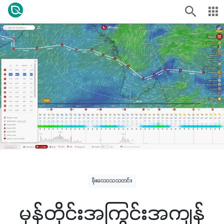
မိုးလေဝသသတင်း
မုန်တိုင်းအကြွင်းအကျန်