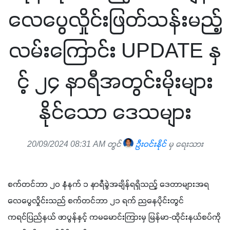
လေပွေလှိုင်းဖြတ်သန်းမည့်
လမ်းကြောင်း UPDATE နှ
င့် ၂၄ နာရီအတွင်းမိုးများ
နိုင်သော ဒေသများ
20/09/2024 08:31 AM တွင်
ဦးဝင်းနိုင်
မှ ရေးသား
စက်တင်ဘာ ၂၀ နံနက် ၁ နာရီခွဲအချိန်ရရှိသည့် ဒေတာများအရ 
လေပွေလှိုင်းသည် စက်တင်ဘာ ၂၁ ရက် ညနေပိုင်းတွင် 
ကရင်ပြည်နယ် ဖာပွန်နှင့် ကမမောင်းကြားမှ မြန်မာ-ထိုင်းနယ်စပ်ကို 