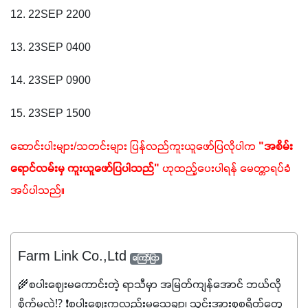
12. 22SEP 2200
13. 23SEP 0400
14. 23SEP 0900
15. 23SEP 1500
ဆောင်းပါးများ/သတင်းများ ပြန်လည်ကူးယူဖော်ပြလိုပါက 
"အစိမ်း
ရောင်လမ်းမှ ကူးယူဖော်ပြပါသည်"
 ဟုထည့်ပေးပါရန် မေတ္တာရပ်ခံ
အပ်ပါသည်။
Farm Link Co.,Ltd
ကြော်ငြာ
🌾စပါးဈေးမကောင်းတဲ့ ရာသီမှာ အမြတ်ကျန်အောင် ဘယ်လို
စိုက်မလဲ⁉️ ❗စပါးဈေးကလည်းမသေချာ၊ သွင်းအားစုစရိတ်တွေ