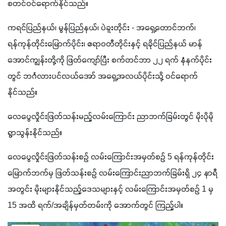
စတင်ဝင်ရောက်နိုင်သည်။
ကရင်ပြည်နယ်၊ မွန်ပြည်နယ်၊ ပဲခူးတိုင်း - အရှေ့တောင်ဘက်၊ 
ရန်ကုန်တိုင်းမြောက်ပိုင်း၊ ဧရာဝတီတိုင်းနှင့် ရခိုင်ပြည်နယ် မာန်
အောင်ကျွန်းတို့ကို ဖြတ်ကျော်ပြီး စက်တင်ဘာ ၂၂ ရက် နံနက်ပိုင်း
တွင် ဘင်္ဂလားပင်လယ်အော် အရှေ့အလယ်ပိုင်းသို့ ဝင်ရောက်
နိုင်သည်။
လေပွေလှိုင်းဖြတ်သန်းမည့်လမ်းကြောင်း ညာဘက်ခြမ်းတွင် မိုးပိုမို
ရွာသွန်းနိုင်သည်။
လေပွေလှိုင်းဖြတ်သန်းစဉ် လမ်းကြောင်းအမှတ်စဉ် 5 ရန်ကုန်တိုင်း
မြောက်ဘက်မှ ဖြတ်သန်းစဉ် လမ်းကြောင်းညာဘက်ခြမ်းရှိ ၂၄ နာရီ
အတွင်း မိုးများနိုင်သည့်ဒေသများနှင့် လမ်းကြောင်းအမှတ်စဉ် 1 မှ 
15 အထိ ရက်/အချိန်မှတ်တမ်းကို အောက်တွင် ကြည့်ပါ။