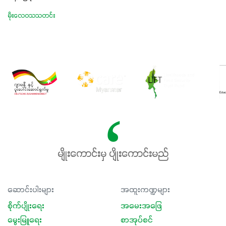
မိုးလေဝသသတင်း
မျိုးကောင်းမှ ပျိုးကောင်းမည်
ဆောင်းပါးများ
အထူးကဏ္ဍများ
စိုက်ပျိုးရေး
အမေးအဖြေ
မွေးမြူရေး
စာအုပ်စင်