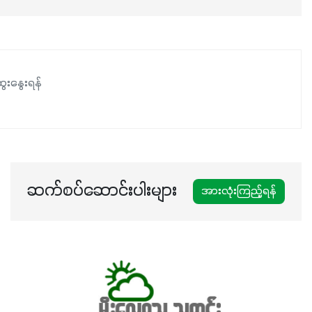
ေးနွေးရန်
ဆက်စပ်ဆောင်းပါးများ
အားလုံးကြည့်ရန်