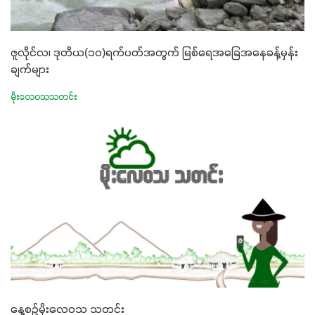
ဇူလိုင်လ၊ ဒုတိယ(၁၀)ရက်ပတ်အတွက် မြစ်ရေအခြေအနေခန့်မှန်း
ချက်များ
မိုးလေဝသသတင်း
နေ့စဉ်မိုးလေဝသ သတင်း