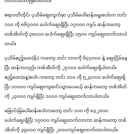
တက်လာတာဖြစ်ပါတယ်။
ဧရာဝတီတိုင်း ပုသိမ်ဈေးကွက်မှာ ပုသိမ်ပေါ်ဆန်းမွှေးစပါးက တင်း 
၁၀၀ ကို ၈၆၇၀၀၀ ပေါက်ဈေးရှိပြီး ၁၇၀၀၀ ကျပ်၊ ဆန်ကတော့ 
တစ်အိတ်ကို ၃၈၀၀၀ ပေါက်ဈေးရှိပြီး ၁၅၀၀ ကျပ်ဈေးတက်လာပါ
တယ်။
ပုသိမ်ဧည့်မထ(မိုး) ကတော့ တင်း ၁၀၀ကို ၆၄၄၀၀၀ နဲ့ ဈေးငြိမ်နေ
ပြီး ဆန်ကလည်း တစ်အိတ်ကို ၂၇၀၀၀ ပေါက်ဈေးရှိပါတယ်။ 
ဧည့်မထ(နွေ)စပါး ကတော့ တင်း ၁၀၀ ကို ၅၂၄၀၀၀ ပေါက်ဈေးရှိ
ပြီး ၁၀၀၀၀ ကျပ်ဈေးကျဆင်းသွားပေမယ့် ဆန်ကတော့ တစ်အိတ်
ကို ၂၃၀၀၀ ကျပ်ရှိပြီး ၁၀၀၀ ကျပ်ဈေးတက်လာပါတယ်။
မြောင်းမြပေါ်ဆန်းစပါးကတော့ တင်း ၁၀၀ ကို ၈၃၂၀၀၀ 
ပေါက်ဈေးရှိပြီး ၁၇၀၀၀ ကျပ်ဈေးတက်လာကာ ဆန်ကတော့ တစ်
အိတ်ကို ၃၉၀၀၀ ကျပ်ရှိပြီး ၂၀၀၀ကျပ်ဈေးတက်လာပါတယ်။ 