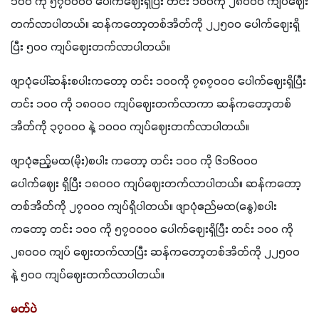
၁၀၀ ကို ၅၇၀၀၀၀ ပေါက်ဈေးရှိပြီး တင်း ၁၀၀ကို ၂၈၀၀၀ ကျပ်ဈေး
တက်လာပါတယ်။ ဆန်ကတော့တစ်အိတ်ကို ၂၂၅၀၀ ပေါက်ဈေးရှိ
ပြီး ၅၀၀ ကျပ်ဈေးတက်လာပါတယ်။
ဖျာပုံပေါ်ဆန်းစပါးကတော့ တင်း ၁၀၀ကို ၇၈၇၀၀၀ ပေါက်ဈေးရှိပြီး 
တင်း ၁၀၀ ကို ၁၈၀၀၀ ကျပ်ဈေးတက်လာကာ ဆန်ကတော့တစ်
အိတ်ကို ၃၇၀၀၀ နဲ့ ၁၀၀၀ ကျပ်ဈေးတက်လာပါတယ်။
ဖျာပုံဧည့်မထ(မိုး)စပါး ကတော့ တင်း ၁၀၀ ကို ၆၁၆၀၀၀ 
ပေါက်ဈေး ရှိပြီး ၁၈၀၀၀ ကျပ်ဈေးတက်လာပါတယ်။ ဆန်ကတော့
တစ်အိတ်ကို ၂၇၀၀၀ ကျပ်ရှိပါတယ်။ ဖျာပုံဧည်မထ(နွေ)စပါး
ကတော့ တင်း ၁၀၀ ကို ၅၇၀၀၀၀ ပေါက်ဈေးရှိပြီး တင်း ၁၀၀ ကို 
၂၈၀၀၀ ကျပ် ဈေးတက်လာပြီး ဆန်ကတော့တစ်အိတ်ကို ၂၂၅၀၀ 
နဲ့ ၅၀၀ ကျပ်ဈေးတက်လာပါတယ်။
မတ်ပဲ