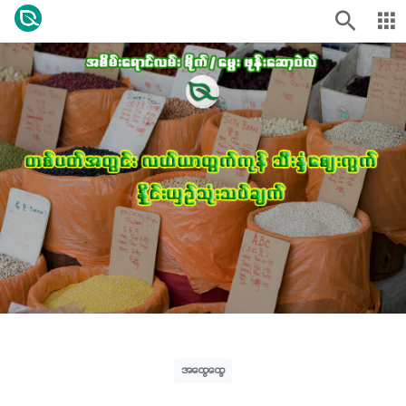
အထွေထွေ