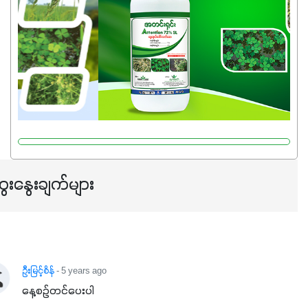
ေးနွေးချက်များ
ဦးမြင့်စိန်
- 5 years ago
နေ့စဉ်တင်ပေးပါ