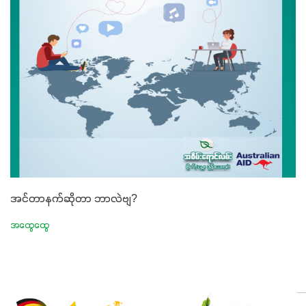
အင်တာနက်ဆိုတာ ဘာလဲဗျ?
အထွေထွေ