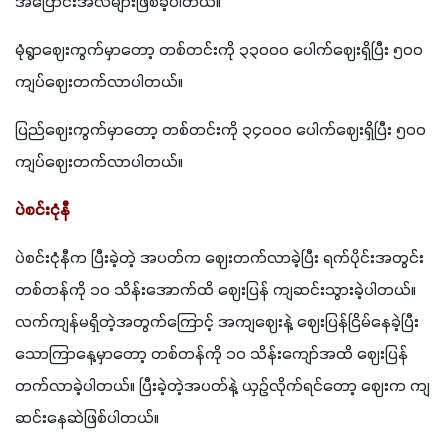
အပြောင်းအလဲများဖြစ်ခဲ့ပါတယ်။
မုံရွာဈေးကွက်မှာတော့ တစ်တင်းကို ၃၃၀၀၀ ပေါက်ဈေးရှိပြီး ၅၀၀ 
ကျပ်ဈေးတက်လာပါတယ်။
ပြည်ဈေးကွက်မှာတော့ တစ်တင်းကို ၃၄၀၀၀ ပေါက်ဈေးရှိပြီး ၅၀၀ 
ကျပ်ဈေးတက်လာပါတယ်။
ပဲစင်းငုံနီ
ပဲစင်းငုံနီက ပြီးခဲ့တဲ့ အပတ်က ဈေးတက်လာခဲ့ပြီး ရက်ပိုင်းအတွင်း 
တစ်တန်ကို ၁၀ သိန်းအောက်ထိ ဈေးပြန် ကျဆင်းသွားခဲ့ပါတယ်။ 
လက်ကျန်မရှိတဲ့အတွက်ကြောင့် အကျဈေးနဲ့ ဈေးပြန်ငြိမ်နေခဲ့ပြီး 
သောကြာနေ့မှာတော့ တစ်တန်ကို ၁၀ သိန်းကျော်အထိ ဈေးပြန်
တက်လာခဲ့ပါတယ်။ ပြီးခဲ့တဲ့အပတ်နဲ့ ယှဉ်လိုက်ရင်တော့ ဈေးက ကျ
ဆင်းနေဆဲဖြစ်ပါတယ်။