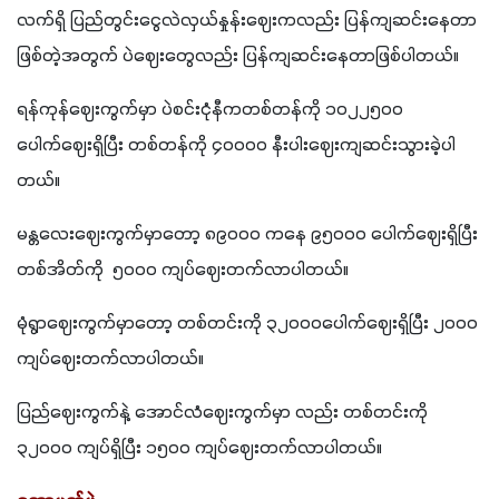
လက်ရှိ ပြည်တွင်းငွေလဲလှယ်နှုန်းဈေးကလည်း ပြန်ကျဆင်းနေတာ
ဖြစ်တဲ့အတွက် ပဲဈေးတွေလည်း ပြန်ကျဆင်းနေတာဖြစ်ပါတယ်။
ရန်ကုန်ဈေးကွက်မှာ ပဲစင်းငုံနီကတစ်တန်ကို ၁၀၂၂၅၀၀ 
ပေါက်ဈေးရှိပြီး တစ်တန်ကို ၄၀၀၀၀ နီးပါးဈေးကျဆင်းသွားခဲ့ပါ
တယ်။
မန္တလေးဈေးကွက်မှာတော့ ၈၉၀၀၀ ကနေ ၉၅၀၀၀ ပေါက်ဈေးရှိပြီး 
တစ်အိတ်ကို  ၅၀၀၀ ကျပ်ဈေးတက်လာပါတယ်။
မုံရွာဈေးကွက်မှာတော့ တစ်တင်းကို ၃၂၀၀၀ပေါက်ဈေးရှိပြီး ၂၀၀၀ 
ကျပ်ဈေးတက်လာပါတယ်။
ပြည်ဈေးကွက်နဲ့ အောင်လံဈေးကွက်မှာ လည်း တစ်တင်းကို 
၃၂၀၀၀ ကျပ်ရှိပြီး ၁၅၀၀ ကျပ်ဈေးတက်လာပါတယ်။