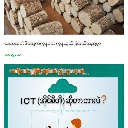
ဒေသထွက်ဇီဝထွက်ကုန်များ ကုန်သွယ်ခြင်းဆိုသည်မှာ
အထွေထွေ