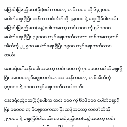
မြောင်းမြဧည့်မထ(မိုး)စပါး ကတော့ တင်း ၁၀၀ ကို ၆၇၂၀၀၀ 
ပေါက်ဈေးရှိပြီး ဆန်က တစ်အိတ်ကို ၂၉၀၀၀ နဲ့ ဈေးငြိမ်ပါတယ်။ 
မြောင်းမြဧည့်မထ(နွေ)စပါးကတော့ တင်း ၁၀၀ ကို ၅၆၁၀၀၀ 
ပေါက်ဈေးရှိပြီး ၃၇၀၀၀ ကျပ်ဈေးတက်လာကာ ဆန်ကတော့တစ်
အိတ်ကို ၂၂၅၀၀ ပေါက်ဈေးရှိပြီး ၁၅၀၀ ကျပ်ဈေးတက်လာပါ
တယ်။
ဒေးဒရဲပေါ်ဆန်းစပါးကတော့ တင်း ၁၀၀ ကို ၇၈၁၀၀၀ ပေါက်ဈေးရှိ
ပြီး ၁၈၀၀၀ကျပ်ဈေးတက်လာကာ ဆန်ကတော့ တစ်အိတ်ကို 
၃၇၀၀၀ နဲ့ ၁၀၀၀ ကျပ်ဈေးတက်လာပါတယ်။
ဒေးဒရဲဧည့်မထ(မိုး)စပါးက တင်း ၁၀၀ ကို ၆၁၆၀၀၀ ပေါက်ဈေးရှိ
ပြီး ၁၈၀၀၀ ကျပ်ဈေးတက်လာပြီး ဆန်ကတော့ တစ်အိတ်ကို 
၂၇၀၀၀ နဲ့ ဈေးငြိမ်ပါတယ်။ ဒေးဒရဲဧည့်မထ(နွေ)ကတော့ တင်း 