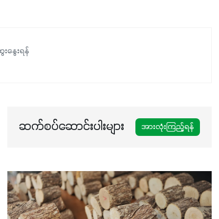
ေးနွေးရန်
ဆက်စပ်ဆောင်းပါးများ
အားလုံးကြည့်ရန်