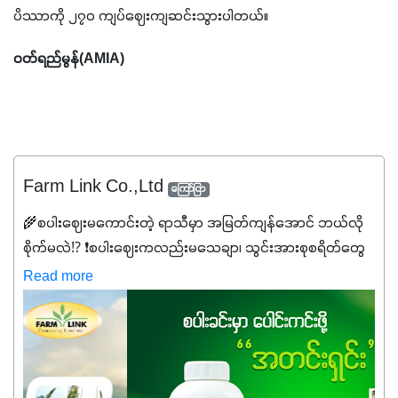
ပိဿာကို ၂၇၀ ကျပ်ဈေးကျဆင်းသွားပါတယ်။
ဝတ်ရည်မွန်(AMIA)
Farm Link Co.,Ltd
ကြော်ငြာ
🌾စပါးဈေးမကောင်းတဲ့ ရာသီမှာ အမြတ်ကျန်အောင် ဘယ်လို
စိုက်မလဲ⁉️ ❗စပါးဈေးကလည်းမသေချာ၊ သွင်းအားစုစရိတ်တွေ
ကလည်း တက်နေတဲ့ဒီလိုအချိန်မှာ သွင်းအားစုဖိုးကို လျှော့ချပြီး
Read more
အထွက်နှုန်းကို ထိန်းထားနိုင်မှ ဦးကြီးတို့ အဆင်ပြေမှာနော် ✔️ဒါ
ကြောင့် ကိုယ်သုံးသမျှ ကိုယ့်အတွက်အကျိုးရစေမယ့်
အရည်အသွေးစိတ်ချရတဲ့ သွင်းအားစုပစ္စည်းတွေကိုပဲ ရွေးချယ်
သုံးသင့်ပါတယ်။