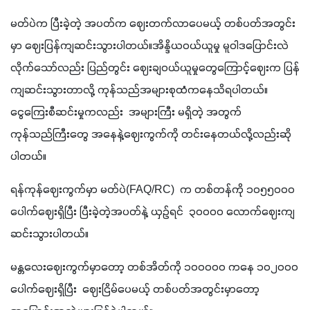
မတ်ပဲက ပြီးခဲ့တဲ့ အပတ်က ဈေးတက်လာပေမယ့် တစ်ပတ်အတွင်း
မှာ ဈေးပြန်ကျဆင်းသွားပါတယ်။အိန္ဒိယဝယ်ယူမှု မူဝါဒပြောင်းလဲ
လိုက်သော်လည်း ပြည်တွင်း ဈေးချဝယ်ယူမှုတွေကြောင့်ဈေးက ပြန်
ကျဆင်းသွားတာလို့ ကုန်သည်အများစုထံကနေသိရပါတယ်။ 
ငွေကြေးစီဆင်းမှုကလည်း  အများကြီး မရှိတဲ့ အတွက် 
ကုန်သည်ကြီးတွေ အနေနဲ့ဈေးကွက်ကို တင်းနေတယ်လို့လည်းဆို
ပါတယ်။
ရန်ကုန်ဈေးကွက်မှာ မတ်ပဲ(FAQ/RC)  က တစ်တန်ကို ၁၀၅၅၀၀၀ 
ပေါက်ဈေးရှိပြီး ပြီးခဲ့တဲ့အပတ်နဲ့ ယှဉ်ရင်  ၃၀၀၀၀ လောက်ဈေးကျ
ဆင်းသွားပါတယ်။
မန္တလေးဈေးကွက်မှာတော့ တစ်အိတ်ကို ၁၀၀၀၀၀ ကနေ ၁၀၂၀၀၀ 
ပေါက်ဈေးရှိပြီး  ဈေးငြိမ်ပေမယ့် တစ်ပတ်အတွင်းမှာတော့ 