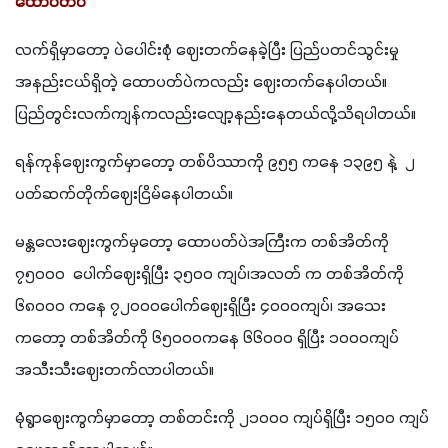
ထောပတ်ပဲ
လက်ရှိမှာတော့ ပဲပေါင်းစုံ ဈေးတက်နေခဲ့ပြီး ပြည်ပတင်သွင်းမှု 
အနည်းငယ်ရှိတဲ့ ထောပတ်ပဲကလည်း ဈေးတက်နေပါတယ်။ 
ပြည်တွင်းလက်ကျန်ကလည်းလျော့နည်းနေတယ်လို့သိရပါတယ်။
ရန်ကုန်ဈေးကွက်မှာတော့ တစ်ပိဿာကို ၉၅၅ ကနေ ၁၃၉၅ နဲ့  ၂ 
ပတ်ဆက်တိုက်ဈေးငြိမ်နေပါတယ်။
မန္တလေးဈေးကွက်မှတော့ ထောပတ်ပဲအကြီးက တစ်အိတ်ကို 
၇၅၀၀၀  ပေါက်ဈေးရှိပြီး ၃၅၀၀ ကျပ်၊အလတ် က တစ်အိတ်ကို 
၆၈၀၀၀ ကနေ ၇၂၀၀၀ပေါက်ဈေးရှိပြီး ၄၀၀၀ကျပ်၊ အသေး
ကတော့ တစ်အိတ်ကို ၆၅၀၀၀ကနေ ၆၆၀၀၀ ရှိပြီး ၁၀၀၀ကျပ် 
အသီးသီးဈေးတက်လာပါတယ်။
မုံရွာဈေးကွက်မှာတော့ တစ်တင်းကို ၂၁၀၀၀ ကျပ်ရှိပြီး ၁၅၀၀ ကျပ်