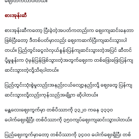
ဈေးတက်လာပါတယ်။
စားအုန်းဆီ
စားအုန်းဆီကတော့ ပြီးခဲ့တဲ့အပတ်ကတည်းက ဈေးကျဆင်းနေတာ
ဖြစ်ပြီးတော့ ဒီတစ်ပတ်မှာလည်း ဈေးကဆက်ပြီးကျဆင်းသွားပါ
တယ်။ ပြည်တွင်းငွေလဲလှယ်နှုန်းပြန်ကျဆင်းသွားတဲ့အပြင် ဆီတင်
ပို့မှုနှုန်းက ပုံမှန်ပြန်ဖြစ်သွားတဲ့အတွက်ဈေးက တစ်ဖြေးဖြေးပြန်ကျ
ဆင်းသွားတဲ့လို့သိရပါတယ်။ 
ပြည်တွင်းသုံးစွဲမှုလည်းအနည်းငယ်လျော့နည်းလို့ ဈေးတွေ ပြန်ကျ
ဆင်းသွားလို့လည်းကုန်သည်အချို့က ဆိုပါတယ်။
မန္တလေးဈေးကွက်မှာ တစ်ပိဿာကို ၃၃၂၀ ကနေ ၃၃၃၀  
ပေါက်ဈေးရှိပြီး တစ်ပိဿာကို ၃၅၀ကျပ်ဈေးကျဆင်းသွားပါတယ်။
ပြည်ဈေးကွက်မှာတော့ တစ်ပိဿာကို ၃၄၀၀ ပေါက်ဈေးရှိပြီး တစ်