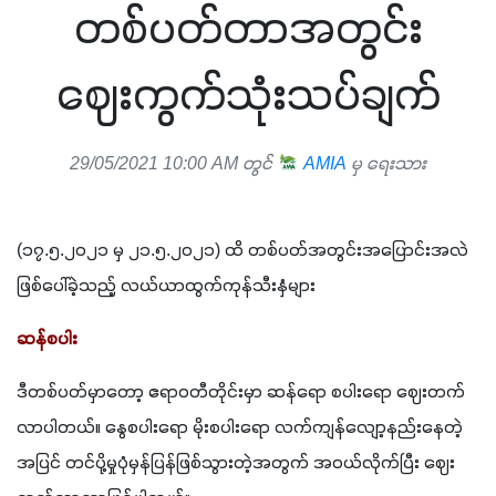
တစ်ပတ်တာအတွင်း
ဈေးကွက်သုံးသပ်ချက်
29/05/2021 10:00 AM တွင်
AMIA
မှ ရေးသား
(၁၇.၅.၂၀၂၁ မှ ၂၁.၅.၂၀၂၁) ထိ တစ်ပတ်အတွင်းအပြောင်းအလဲ
ဖြစ်ပေါ်ခဲ့သည့် လယ်ယာထွက်ကုန်သီးနှံများ
ဆန်စပါး
ဒီတစ်ပတ်မှာတော့ ဧရာဝတီတိုင်းမှာ ဆန်ရော စပါးရော ဈေးတက်
လာပါတယ်။ နွေစပါးရော မိုးစပါးရော လက်ကျန်လျော့နည်းနေတဲ့
အပြင် တင်ပို့မှုပုံမှန်ပြန်ဖြစ်သွားတဲ့အတွက် အဝယ်လိုက်ပြီး ဈေး