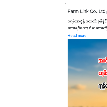
Farm Link Co.,Ltd
ရေမီးအစုံနဲ့ လေထီးခုန်နို
သေးရင်တော့ ဒီစာလေးကို
မစ်အက်စစ်တို့ အချိုးက
Read more
နိုက်ထရိုဂျင် 19%ပါဝင်တဲ
ချက်လုပ်မှုအားကောင်းစေ
သင့်တော်တဲ့ Phosphorus
တယ်။ ဒါ့အပြင် ပန်းပွင့်
Potassium 8%က အပင်ရဲ့ 
အရသာ ပိုမိုကောင်းမွန်
အာဟာရဓာတ်စုပ်ယူမှုကောင်း
အကျိုးကျေးဇူးများစွာကိုရရ
အားလုံးမှာ အသုံးပြုနိုင
မလို့ အတွေးမများဘဲ သီးနှံတ