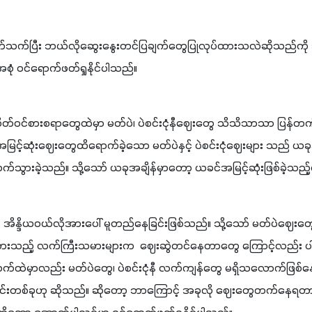
ပတ်သက်ပြီး ဘယ်လိုဆွေးနွေးတင်ပြချက်တွေပြုလုပ်ထားသလဲဆိုသည်ကို
ုံ ဝင်ရောက်ဖတ်ရှုနိုင်ပါသည်။
 စိတ်ဝင်စားစရာတွေထဲမှာ မတ်ပဲ၊ ပဲစင်းငုံနီဈေးတွေ သိသိသာသာ ပြန်
က အမြင့်ဆုံးဈေးတွေထိရောက်ခဲ့သော မတ်ပဲနှင့် ပဲစင်းငုံဈေးများ သည် ယခု
သွားခဲ့သည်။ သို့သော် ယခုအချိန်မှာတော့ ယခင်အမြင့်ဆုံးဖြစ်ခဲ့သည
း အိန္ဒိယဝယ်လိုအားပေါ် မူတည်နေခြင်းဖြစ်သည်။ သို့သော် မတ်ပဲဈေး
ယ်ထားသည့် လက်ကြီးသမားများက  ဈေးဆွဲတင်နေတာတွေ ကြောင့်လည်း
က်ထဲမှာလည်း မတ်ပဲတွေ၊ ပဲစင်းငုံနီ လက်ကျန်တွေ မရှိသလောက်ဖြ
ရင်းတစ်ခုဟု ဆိုသည်။ ဆိုတော့ ဘာကြောင့် အခုလို ဈေးတွေတက်နေ