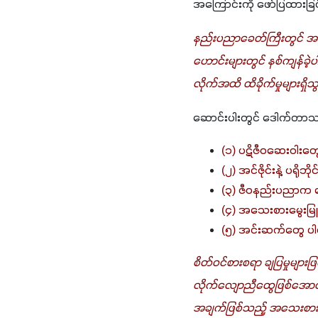
အကြောင်းကို ဖော်ပြထားခြင
နည်းပညာခေတ်ကြီးတွင် အရ
ဟောင်းများတွင် နစ်ကျန်ခဲ့
လိုက်အထိ ထိခိုက်မှုများရှိ
ဆောင်းပါးတွင် ဒေါက်တာသ
(၁) ပဋိဇီဝဆေးဝါးတ
(၂) အင်ဇိုင်းနဲ့ ပရိ
(၃) ဇီဝနည်းပညာက ရ
(၄) အသေးစားမွေးမြူ
(၅) အင်းဆက်တွေ ပါ
စိတ်ဝင်စားစရာ ချပြမှုမျ
လိုက်လျောညီထွေဖြစ်အောင် 
အချက်ဖြစ်သည့် အသေးစား