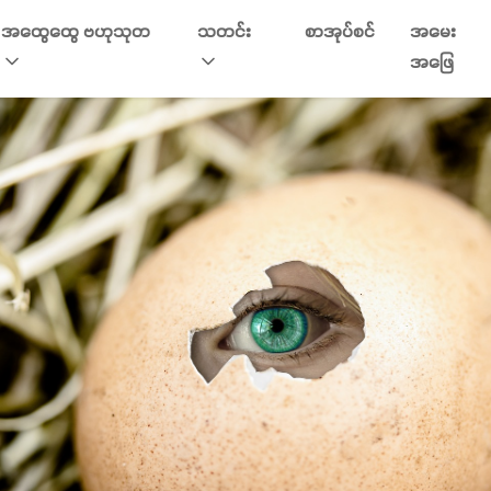
အထွေထွေ ဗဟုသုတ
သတင်း
စာအုပ်စင်
အမေး
အဖြေ