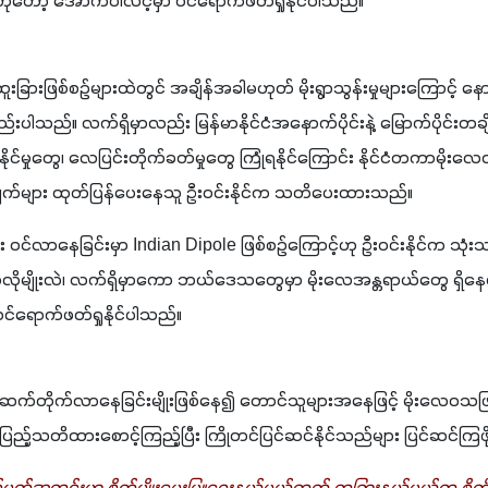
ုတော့ အောက်ပါလင့်မှာ ဝင်ရောက်ဖတ်ရှုနိုင်ပါသည်။
းခြားဖြစ်စဉ်များထဲတွင် အချိန်အခါမဟုတ် မိုးရွာသွန်းမှုများကြောင့် နော
ည်းပါသည်။ လက်ရှိမှာလည်း မြန်မာနိုင်ငံအနောက်ပိုင်းနဲ့ မြောက်ပိုင်းတချ
ကြွေနိုင်မှုတွေ၊ လေပြင်းတိုက်ခတ်မှုတွေ ကြုံရနိုင်ကြောင်း နိုင်ငံတကာမိုး
းချက်များ ထုတ်ပြန်ပေးနေသူ ဦးဝင်းနိုင်က သတိပေးထားသည်။
ား ဝင်လာနေခြင်းမှာ Indian Dipole ဖြစ်စဉ်ကြောင့်ဟု ဦးဝင်းနိုင်က သုံ
ိုမျိုးလဲ၊ လက်ရှိမှာကော ဘယ်ဒေသတွေမှာ မိုးလေအန္တရာယ်တွေ ရှိနေလ
ရောက်ဖတ်ရှုနိုင်ပါသည်။ 
ာ ဆက်တိုက်လာနေခြင်းမျိုးဖြစ်နေ၍ တောင်သူများအနေဖြင့် မိုးလေဝသဖြ
ြည့်သတိထားစောင့်ကြည့်ပြီး ကြိုတင်ပြင်ဆင်နိုင်သည်များ ပြင်ဆင်ကြဖိ