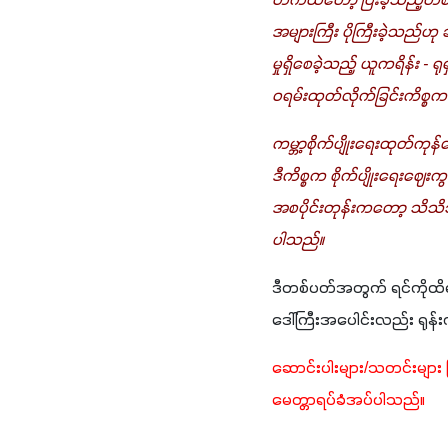
တကယ်တော့ ပြီးခဲ့သည့်တစ်
အများကြီး ပိုကြီးခဲ့သည်
မှုရှိစေခဲ့သည့် ယူကရိန်း -
ဝရမ်းထုတ်လိုက်ခြင်းကိစ္စကတ
ကမ္ဘာ့စိုက်ပျိုးရေးထုတ်ကု
ဒီကိစ္စက စိုက်ပျိုးရေးဈေ
အစပိုင်းတုန်းကတော့ သိသိ
ပါသည်။ 
ဒီတစ်ပတ်အတွက် ရင်ကိုထိရှ
ဒေါ်ကြီးအပေါင်းလည်း ရုန်းက
ဆောင်းပါးများ/သတင်းများ 
မေတ္တာရပ်ခံအပ်ပါသည်။