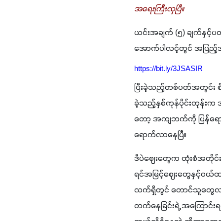
အရေးကြီးလှပြီ။ 
ယင်းအချက် (၅) ချက်နှင့်
အောက်ပါလင့်တွင် အပြည့်အစ
https://bit.ly/
3
JSASIR
ပြီးခဲ့သည့်တစ်ပတ်အတွင်း
ခဲ့သည့်နှစ်ကုန်ပိုင်းတုန်း
တော့ အကျဘက်ကို ပြန်ရောက်
ရောက်လာနေပြီ။
ဒီပဲဈေးတွေက ထုံးစံအတိုင်
ရင်အမြင့်ဈေးတွေနှင့်ဝ
လက်ရှိတွင် တောင်သူတွေလ
တက်နေခြင်းရဲ့ အကြောင်း