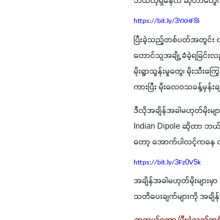
ဘယ်လိုရှိနေလဲ ဆိုတာတွေကိ
3
8
https://bit.ly/
YXHF
i
ပြီးခဲ့သည့်တစ်ပတ်အတွင်း ထူ
တောင်သူအချို့ ခံခဲ့ရခြင်းလ
မိုးရွာသွန်းမှုတွေ၊ မိုးသီး
ကားပြီး မိုးလေဝသခန့်မှန်
ဒီလိုအချိန်အခါမဟုတ်မိုးမျ
Indian Dipole ဆိုတာ ဘယ်လ
တော့ အောက်ပါလင့်ကနေ ဝင်
3
0
5
https://bit.ly/
Fz
V
k
အချိန်အခါမဟုတ်မိုးများမှ
သတိပေးချက်များကို အချိန်ပ