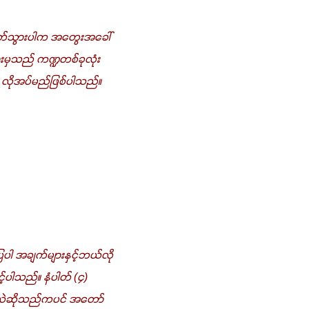
ြတ်သွားပါက အတွေးအခေါ်
ားမှသည် ကဏ္ဍတစ်ခုလုံး
ု့ လိုအပ်မည်ဖြစ်ပါသည်။
ပါ အချက်များနှင့်ဘယ်လို
ပါသည်။ နံပါတ် (၄) 
မလဲဆိုသည်ကပင် အတော်