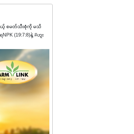
မယ့် စမတ်သီးစုံကို မသိ
PK (19:7:8)နဲ့ #ဟူး
ကျေးဇူးတွေအနေနဲ့ကတော့
စိမ်းလန်းသန်စွမ်းပြီး အစာ
ီးမြန်စေပါတယ်။
်မာလာအောင် အားပေးပါ
ယ်။ လုံလောက်တဲ့
ည်အသွေး၊ အရွယ်အစားနဲ့
ါင်းစပ်ထားတဲ့အတွက်
ခြင်းအပါအဝင်
်းရွက်နဲ့ ဥယျာဉ်ခြံသီးနှံ
ော် အရွေးမမှားတာသေချာပြီ