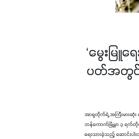
‘မွေးမြူရ
ပတ်အတွင်
အာရှတိုက်ရဲ့ အကြီးမားဆုံး 
ဘန်ကောက်မြို့မှာ ၃ ရက်တိုင
ရေးသားခဲ့သည့် ဆောင်းပါးတ