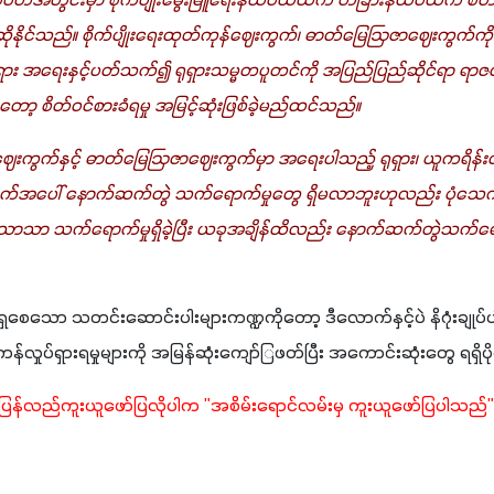
ပတ်အတွင်းမှာ စိုက်ပျိုးမွေးမြူရေးနယ်ပယ်ထက် တခြားနယ်ပယ်က စိတ်
ဟု ဆိုနိုင်သည်။ စိုက်ပျိုးရေးထုတ်ကုန်ဈေးကွက်၊ ဓာတ်မြေဩဇာဈေးကွ
 ရုရှား အရေးနှင့်ပတ်သက်၍ ရုရှားသမ္မတပူတင်ကို အပြည်ပြည်ဆိုင်ရာ ရာဇဝ
ော့ စိတ်ဝင်စားခံရမှု အမြင့်ဆုံးဖြစ်ခဲ့မည်ထင်သည်။ 
န်ဈေးကွက်နှင့် ဓာတ်မြေဩဇာဈေးကွက်မှာ အရေးပါသည့် ရုရှား၊ ယူကရိန်းတို
းကွက်အပေါ် နောက်ဆက်တွဲ သက်ရောက်မှုတွေ ရှိမလာဘူးဟုလည်း ပုံသေကားခ
သာသာ သက်ရောက်မှုရှိခဲ့ပြီး ယခုအချိန်ထိလည်း နောက်ဆက်တွဲသက်ရော
စေသော သတင်းဆောင်းပါးများကဏ္ဍကိုတော့ ဒီလောက်နှင့်ပဲ နိဂုံးချုပ
န်လှုပ်ရှားရမှုများကို အမြန်ဆုံးကျော်ြဖတ်ပြီး အကောင်းဆုံးတွေ ရရှိပိုင
ပြန်လည်ကူးယူဖော်ပြလိုပါက "အစိမ်းရောင်လမ်းမှ ကူးယူဖော်ပြပါသည်" 