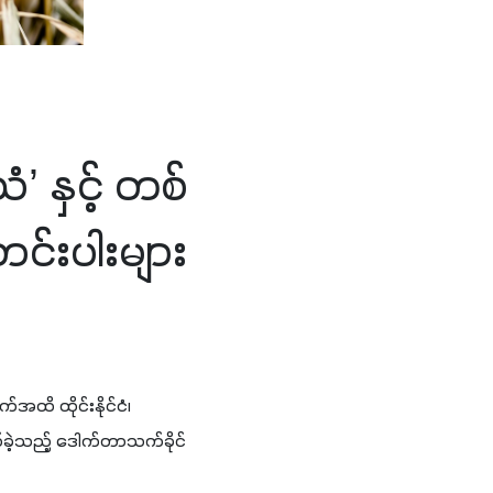
 နှင့် တစ်
်းပါးများ
ထိ ထိုင်းနိုင်ငံ၊ 
က်ခဲ့သည့် ဒေါက်တာသက်ခိုင် 