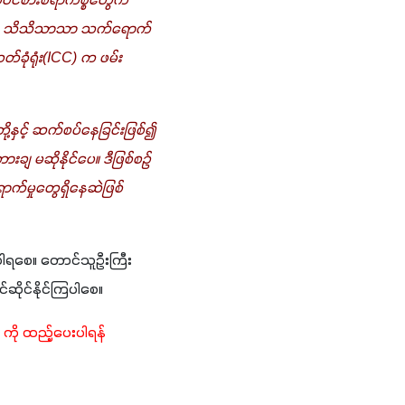
ဝင်စားစရာကိစ္စတွေက 
က်ကို သိသိသာသာ သက်ရောက်
တ်ခုံရုံး(ICC) က ဖမ်း
့နှင့် ဆက်စပ်နေခြင်းဖြစ်၍ 
ျ မဆိုနိုင်ပေ။ ဒီဖြစ်စဉ်
က်မှုတွေရှိနေဆဲဖြစ်
်ပါရစေ။ တောင်သူဦးကြီး
်ဆိုင်နိုင်ကြပါစေ။
ကို ထည့်ပေးပါရန် 