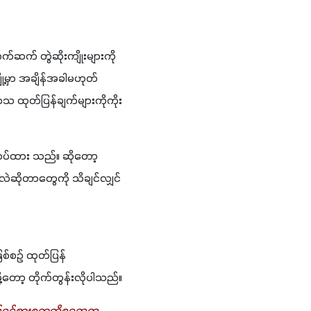
က်ဆက် တွဲဆိုးကျိုးများကို 
ို့မှာ အချိန်အခါမဟုတ် 
လေဝသ ထုတ်ပြန်ချက်များကိုကိုး
းသပ်ထား သည်။ ဆိုတော့ 
ဲဆိုတာတွေကို သိချင်လျှင်
စ်စဉ် ထုတ်ပြန်
ု့တော့ တိုက်တွန်းလိုပါသည်။