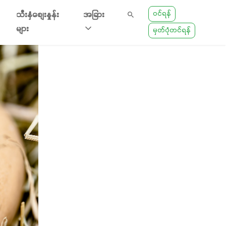
ဝင်ရန်
သီးနှံစျေးနှုန်း
အခြား
များ
မှတ်ပုံတင်ရန်