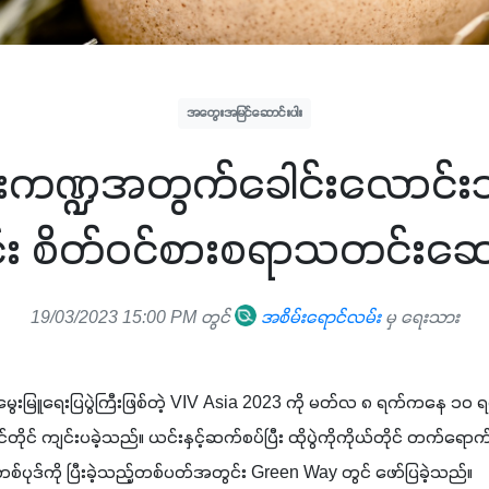
အတွေးအမြင်ဆောင်းပါး
ေးကဏ္ဍအတွက်ခေါင်းလောင်းသံ’
း စိတ်ဝင်စားစရာသတင်းဆောင
19/03/2023 15:00 PM တွင်
အစိမ်းရောင်လမ်း
မှ ရေးသား
မွေးမြူရေးပြပွဲကြီးဖြစ်တဲ့ VIV Asia 2023 ကို မတ်လ ၈ ရက်ကနေ ၁၀ ရက်အ
်တိုင် ကျင်းပခဲ့သည်။ ယင်းနှင့်ဆက်စပ်ပြီး ထိုပွဲကိုကိုယ်တိုင် တက်ရော
စ်ပုဒ်ကို ပြီးခဲ့သည့်တစ်ပတ်အတွင်း Green Way တွင် ဖော်ပြခဲ့သည်။ 