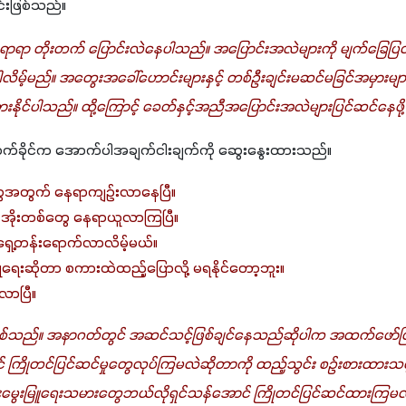
်းဖြစ်သည်။
ာရာ တိုးတက် ပြောင်းလဲနေပါသည်။ အပြောင်းအလဲများကို မျက်ခြေပ
ပါလိမ့်မည်။ အတွေးအခေါ်ဟောင်းများနှင့် တစ်ဦးချင်းမဆင်မခြင်အမှားမျ
သွားနိုင်ပါသည်။ ထို့ကြောင့် ခေတ်နှင့်အညီအပြောင်းအလဲများပြင်ဆင်နေဖိ
က်ခိုင်က အောက်ပါအချက်ငါးချက်ကို ဆွေးနွေးထားသည်။ 
ွေအတွက် နေရာကျဉ်းလာနေပြီ။
ုဘိုင်အိုးတစ်တွေ နေရာယူလာကြပြီ။
ှေ့တန်းရောက်လာလိမ့်မယ်။
ရေးဆိုတာ စကားထဲထည့်ပြောလို့ မရနိုင်တော့ဘူး။
လာပြီ။
ားဖြစ်သည်။ အနာဂတ်တွင် အဆင်သင့်ဖြစ်ချင်နေသည်ဆိုပါက အထက်ဖော်ပြ
ကြိုတင်ပြင်ဆင်မှုတွေလုပ်ကြမလဲဆိုတာကို ထည့်သွင်း စဉ်းစားထားသင့်
မွေးမြူရေးသမားတွေဘယ်လိုရှင်သန်အောင် ကြိုတင်ပြင်ဆင်ထားကြ