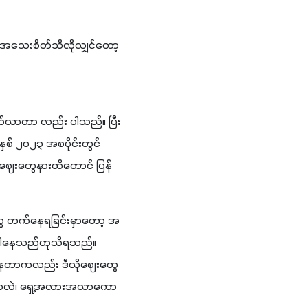
 အသေးစိတ်သိလိုလျှင်တော့ 
တက်လာတာ လည်း ပါသည်။ ပြီး
နှစ် ၂၀၂၃ အစပိုင်းတွင်
့်ဈေးတွေနားထိတောင် ပြန်
တွေ တက်နေရခြင်းမှာတော့ အ
 ပါနေသည်ဟုသိရသည်။ 
စ်နေတာကလည်း ဒီလိုဈေးတွေ
ရတာလဲ၊ ရှေ့အလားအလာကော 