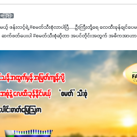
ကြော်ငြာ
င်မယ့် ဖန်းလင့်ရဲ့ #စမတ်သီးစုံလာပါပြီ.....ဦးကြီးတို့ရေ ‌လေထီးခုန်ချင်ပေ
 ဆက်ဖတ်‌ပေးပါ #စမတ်သီးစုံဆိုတာ အပင်တိုင်းအတွက် အဓိကအာဟာရN
ျ ပေါင်းစပ်ထားတဲ့ ကွန်ပေါင်းဓာတ်မြေဩဇာဖြစ်ပါတယ်။ အဓိကအကျိုး
့အတွက် ကလိုရိုဖီးလ်ဖွဲ့စည်းမှုကို အားပေးကာ သီးနှံပင်များ၏အရွက်များ
ပါတယ်။ အပင်၏ပင်ပိုင်းကြီးထွားမှုကို တိုးမြင့်စေကာ အပင်သန်၍ အကြ
 7%ပါဝင်မှုကြောင့် အပင်ရဲ့ အမြစ်ဖွဲ့စည်းတည်ဆောက်မှုကို ပို၍သန
ခြင်း၊အသီးသီးခြင်း၊အစေ့တည်ခြင်းလုပ်ငန်းစဉ်များကိုလည်း အားပေးပါတ
ရောဂါဒဏ်၊ရာသီဥတုဒဏ်ခံနိုင်ရည်ရှိမှုကို မြင့်တက်စေပြီး အသီးအရ
စေဖို့အတွက် လိုအပ်တဲ့အာဟာရဓာတ်ဖြစ်ပါတယ်။ ဟူးမစ်အက်စစ်ပါဝင်ပေ
မွန်လာခြင်း၊မြေဆီလွှာဖွဲ့စည်းပုံနှင့်ရေထိန်းနိုင်စွမ်းအားကောင်းလာ
ှိစေမှာဖြစ်ပါတယ်။ စပါးအပါအဝင် နှံစားသီးနှံများ၊ပဲအမျိုးမျိုး၊ဟင်းသီးဟင
်တယ်ဆိုတော့ တစ်မျိုးတည်းနဲ့ အားလုံးပါဖက်(perfect)မယ့် စမတ်သီးစုံန
ိုင်းကြီးထွားအောင် ဖန်းလင့်ရဲ့ #စမတ်သီးစုံကို သုံးကြပါစို့....