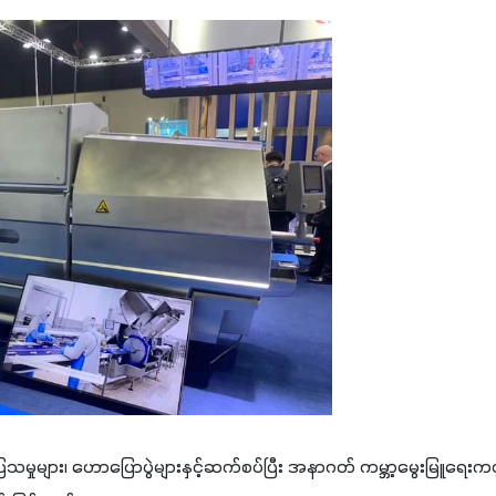
ပြသမှုများ၊ ဟောပြောပွဲများနှင့်ဆက်စပ်ပြီး အနာဂတ် ကမ္ဘာ့မွေးမြူ