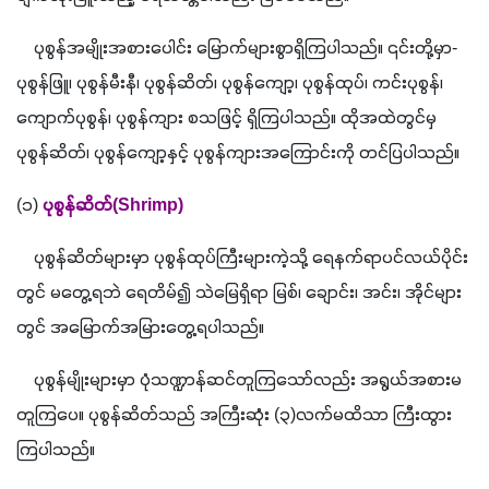
    ပုစွန်အမျိုးအစားပေါင်း မြောက်များစွာရှိကြပါသည်။ ၎င်းတို့မှာ
- 
ပုစွန်ဖြူ၊ ပုစွန်မီးနီ၊ ပုစွန်ဆိတ်၊ ပုစွန်ကျော့၊ ပုစွန်ထုပ်၊ ကင်းပုစွန်၊ 
ကျောက်ပုစွန်၊ ပုစွန်ကျား စသဖြင့် ရှိကြပါသည်။ ထိုအထဲတွင်မှ 
ပုစွန်ဆိတ်၊ ပုစွန်ကျော့နှင့် ပုစွန်ကျားအကြောင်းကို တင်ပြပါသည်။
(
၁
) 
ပုစွန်ဆိတ်
(Shrimp)
    ပုစွန်ဆိတ်များမှာ ပုစွန်ထုပ်ကြီးများကဲ့သို့ ရေနက်ရာပင်လယ်ပိုင်း
တွင် မတွေ့ရဘဲ ရေတိမ်၍ သဲမြေရှိရာ မြစ်၊ ချောင်း၊ အင်း၊ အိုင်များ
တွင် အမြောက်အမြားတွေ့ရပါသည်။ 
    ပုစွန်မျိုးများမှာ ပုံသဏ္ဍာန်ဆင်တူကြသော်လည်း အရွယ်အစားမ
တူကြပေ။ ပုစွန်ဆိတ်သည် အကြီးဆုံး 
(
၃
)
လက်မထိသာ ကြီးထွား
ကြပါသည်။