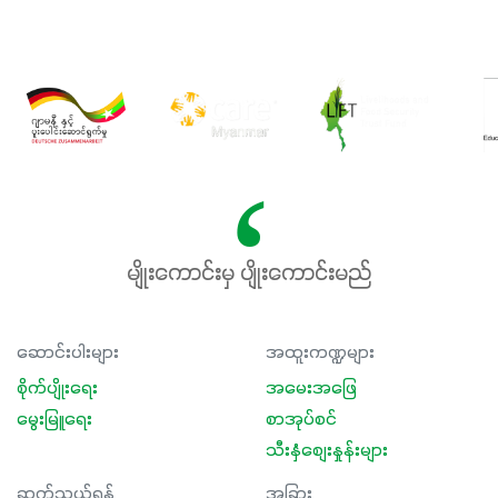
မျိုးကောင်းမှ ပျိုးကောင်းမည်
ဆောင်းပါးများ
အထူးကဏ္ဍများ
စိုက်ပျိုးရေး
အမေးအဖြေ
မွေးမြူရေး
စာအုပ်စင်
သီးနှံစျေးနှုန်းများ
ဆက်သွယ်ရန်
အခြား