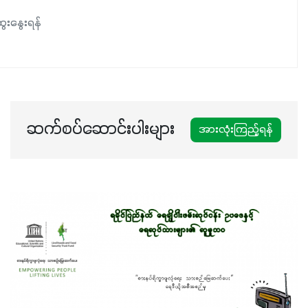
နှံစားသီးနှံများ၊ပဲအမျိုးမျိုး၊ဟင်းသီးဟင်းရွက်နဲ့ ဥယျာဉ်ခြံသီးနှံ
ေးနွေးရန်
အားလုံးမှာ အသုံးပြုနိုင်တယ်ဆိုတော့ တစ်မျိုးတည်းနဲ့ အားလုံး
ပါဖက်(perfect)မယ့် စမတ်သီးစုံနော် အရွေးမမှားတာသေချာပြီ
မလို့ အတွေးမများဘဲ သီးနှံတိုင်းကြီးထွားအောင် ဖန်းလင့်ရဲ့ #စ
မတ်သီးစုံကို သုံးကြပါစို့....
ဆက်စပ်ဆောင်းပါးများ
အားလုံးကြည့်ရန်