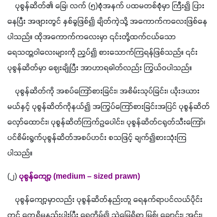
    ပုစွန်ဆိတ်၏ ခြေ၊ လက် 
(
၅
)
စုံအနက် ပထမတစ်စုံမှာ ကြီး၍ ပြား
နေပြီး အဖျားတွင် နှစ်ခွဖြစ်၍ ချိတ်ကဲ့သို့ အကောက်ကလေးဖြစ်နေ
ပါသည်။ ထိုအကောက်ကလေးမှာ ၎င်းတို့ထက်ငယ်သော 
ရေသတ္တဝါလေးများကို ညှပ်၍ စားသောက်ကြရန်ဖြစ်သည်။ ၎င်း
ပုစွန်ဆိတ်မှာ ဈေးချိုပြီး အာဟာရဓါတ်လည်း ကြွယ်ဝပါသည်။
    ပုစွန်ဆိတ်ကို အစပ်ကြော်စားခြင်း၊ အစိမ်းသုပ်ခြင်း၊ ယိုးဒယား
မယ်နှင့် ပုစွန်ဆိတ်ကိုနယ်၍ အကြွပ်ကြော်စားခြင်းအပြင် ပုစွန်ဆိတ်
လှော်ထောင်း၊ ပုစွန်ဆိတ်ကြက်ဥပေါင်း၊ ပုစွန်ဆိတ်ငရုတ်သီးကြော်၊ 
ပင်စိမ်းရွက်ပုစွန်ဆိတ်အစပ်ဟင်း စသဖြင့် ချက်၍စားသုံးကြ
ပါသည်။
(
၂
)
ပုစွန်ကျော့ 
(medium – sized prawn)
    ပုစွန်ကျော့မှာလည်း ပုစွန်ဆိတ်နည်းတူ ရေနက်ရာပင်လယ်ပိုင်း
တွင် တွေ့ရှိမှုနည်းပါးပြီး ရေတိမ်၍ သဲမြေရှိရာ မြစ်၊ ချောင်း၊ အင်း၊ 