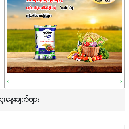
ဓာတ်မြေဩဇာဖြစ်ပါတယ်။ အဓိကအကျိုးကျေးဇူးတွေအနေနဲ့
ကတော့ နိုက်ထရိုဂျင် 19%ပါဝင်တဲ့အတွက် ကလိုရိုဖီးလ်ဖွဲ့စည်း
မှုကို အားပေးကာ သီးနှံပင်များ၏အရွက်များစိမ်းလန်းသန်စွမ်း
ပြီး အစာချက်လုပ်မှုအားကောင်းစေပါတယ်။ အပင်၏ပင်ပိုင်း
ကြီးထွားမှုကို တိုးမြင့်စေကာ အပင်သန်၍ အကြီးမြန်စေပါတယ်။
သင့်တော်တဲ့ Phosphorus 7%ပါဝင်မှုကြောင့် အပင်ရဲ့ အမြစ်
ဖွဲ့စည်းတည်ဆောက်မှုကို ပို၍သန်မာလာအောင် အားပေးပါ
တယ်။ ဒါ့အပြင် ပန်းပွင့်ခြင်း၊အသီးသီးခြင်း၊အစေ့တည်ခြင်း
လုပ်ငန်းစဉ်များကိုလည်း အားပေးပါတယ်။ လုံလောက်တဲ့
Potassium 8%က အပင်ရဲ့ ရောဂါဒဏ်၊ရာသီဥတုဒဏ်ခံနိုင်ရည်
ရှိမှုကို မြင့်တက်စေပြီး အသီးအရည်အသွေး၊ အရွယ်အစားနဲ့
အရသာ ပိုမိုကောင်းမွန်စေဖို့အတွက် လိုအပ်တဲ့အာဟာရဓာတ်
ေးနွေးချက်များ
ဖြစ်ပါတယ်။ ဟူးမစ်အက်စစ်ပါဝင်ပေါင်းစပ်ထားတဲ့အတွက်
အာဟာရဓာတ်စုပ်ယူမှုကောင်းမွန်လာခြင်း၊မြေဆီလွှာဖွဲ့စည်းပုံ
နှင့်ရေထိန်းနိုင်စွမ်းအားကောင်းလာခြင်းအပါအဝင်
အကျိုးကျေးဇူးများစွာကိုရရှိစေမှာဖြစ်ပါတယ်။ စပါးအပါအဝင်