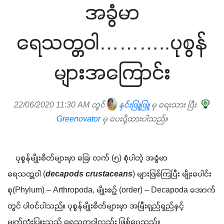
အခွံမာ
ရေသတ္တဝါ………..ပုစွန်
များအကြောင်း
22/06/2020 11:30 AM တွင်
နှင်းဖြူဖြူ
မှ ရေးသား ပြီး
Greenovator
မှ ပေးပို့ထားပါသည်။
    ပုစွန်မျိုးစိတ်များမှာ ခြေ၊ လက် 
(
၅
) 
စုံပါတဲ့ အခွံမာ
ရေသတ္တဝါ 
(
decapods crustaceans
) 
များဖြစ်ကြပြီး မျိုးပေါင်း
စု
(Phylum) – Arthropoda, 
မျိုးစဥ် 
(order) – Decapoda 
အောက်
တွင် ပါဝင်ပါသည်။ ပုစွန်မျိုးစိတ်များမှာ အမြီးရှည်ရှည်နှင့် 
မျက်လုံးပြူးသည့် ရေသတ္တဝါလည်း ဖြစ်ပေသည်။