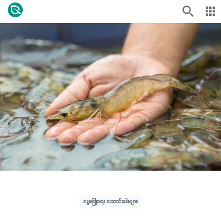
မွေးမြူရေး ဆောင်းပါးများ