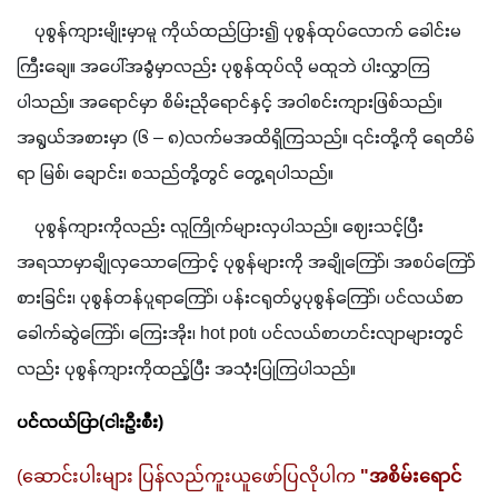
    ပုစွန်ကျားမျိုးမှာမူ ကိုယ်ထည်ပြား၍ ပုစွန်ထုပ်လောက် ခေါင်းမ
ကြီးချေ။ အပေါ်အခွံမှာလည်း ပုစွန်ထုပ်လို မထူဘဲ ပါးလွှာကြ
ပါသည်။ အရောင်မှာ စိမ်းညိုရောင်နှင့် အဝါစင်းကျားဖြစ်သည်။ 
အရွယ်အစားမှာ 
(
၆ – ၈
)
လက်မအထိရှိကြသည်။ ၎င်းတို့ကို ရေတိမ်
ရာ မြစ်၊ ချောင်း၊ စသည်တို့တွင် တွေ့ရပါသည်။ 
    ပုစွန်ကျားကိုလည်း လူကြိုက်များလှပါသည်။ ဈေးသင့်ပြီး 
အရသာမှာချိုလှသောကြောင့် ပုစွန်များကို အချိုကြော်၊ အစပ်ကြော်
စားခြင်း၊ ပုစွန်တန်ပူရာကြော်၊ ပန်းငရုတ်ပွပုစွန်ကြော်၊ ပင်လယ်စာ
ခေါက်ဆွဲကြော်၊ ကြေးအိုး၊ 
hot pot
၊ ပင်လယ်စာဟင်းလျာများတွင်
လည်း ပုစွန်ကျားကိုထည့်ပြီး အသုံးပြုကြပါသည်။
ပင်လယ်ပြာ
(
ငါးဦးစီး
)
(ဆောင်းပါးများ ပြန်လည်ကူးယူဖော်ပြလိုပါက 
"အစိမ်းရောင်