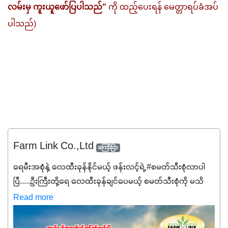
လမ်းမှ ကူးယူဖော်ပြပါသည်"
 ကို ထည့်ပေးရန် မေတ္တာရပ်ခံအပ်
ပါသည်)
Farm Link Co.,Ltd
ကြော်ငြာ
ရေမီးအစုံနဲ့ လေထီးခုန်နိုင်မယ့် ဖန်းလင့်ရဲ့ #စမတ်သီးစုံလာပါ
ပြီ.....ဦးကြီးတို့ရေ ‌လေထီးခုန်ချင်ပေမယ့် စမတ်သီးစုံကို မသိ
သေးရင်တော့ ဒီစာလေးကို ဆက်ဖတ်‌ပေးပါ #စမတ်သီးစုံဆိုတာ
Read more
အပင်တိုင်းအတွက် အဓိကအာဟာရNPK (19:7:8)နဲ့ #ဟူးမစ်
အက်စစ်တို့ အချိုးကျ ပေါင်းစပ်ထားတဲ့ ကွန်ပေါင်း