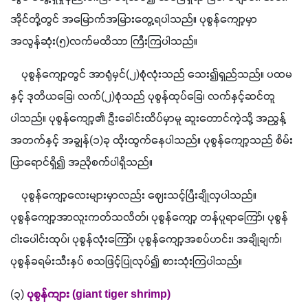
အိုင်တို့တွင် အမြောက်အမြားတွေ့ရပါသည်။ ပုစွန်ကျော့မှာ 
အလွန်ဆုံး
(
၅
)
လက်မထိသာ ကြီးကြပါသည်။
    ပုစွန်ကျော့တွင် အာရုံမှင်
(
၂
)
စုံလုံးသည် သေး၍ရှည်သည်။ ပထမ
နှင့် ဒုတိယခြေ၊ လက်
(
၂
)
စုံသည် ပုစွန်ထုပ်ခြေ၊ လက်နှင့်ဆင်တူ
ပါသည်။ ပုစွန်ကျော့၏ ဦးခေါင်းထိပ်မှာမူ ဆူးတောင်ကဲ့သို့ အညွှန့်
အတက်နှင့် အချွန်
(
၁
)
ခု ထိုးထွက်နေပါသည်။ ပုစွန်ကျော့သည် စိမ်း
ပြာရောင်ရှိ၍ အညိုစက်ပါရှိသည်။
    ပုစွန်ကျော့လေးများမှာလည်း ဈေးသင့်ပြီးချိုလှပါသည်။ 
ပုစွန်ကျော့အာလူးကတ်သလိတ်၊ ပုစွန်ကျော့ တန်ပူရာကြော်၊ ပုစွန်
ငါးပေါင်းထုပ်၊ ပုစွန်လုံးကြော်၊ ပုစွန်ကျော့အစပ်ဟင်း၊ အချိုချက်၊ 
ပုစွန်ခရမ်းသီးနှပ် စသဖြင့်ပြုလုပ်၍ စားသုံးကြပါသည်။
(
၃
)
ပုစွန်ကျား 
(giant tiger shrimp)