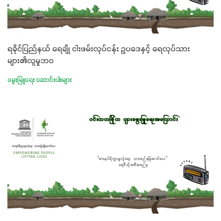
ရခိုင်ပြည်နယ် ရေချို ငါးဖမ်းလုပ်ငန်း ဥပဒေနှင့် ရေလုပ်သား
များ၏လူမှုဘဝ
မွေးမြူရေး ဆောင်းပါးများ