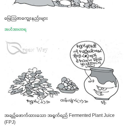
မြေသြဇာကျွေးနည်းများ
အပင်အာဟာရ
အချဉ်ဖောက်ထားသော အရွက်ရည် Fermented Plant Juice
(FPJ)