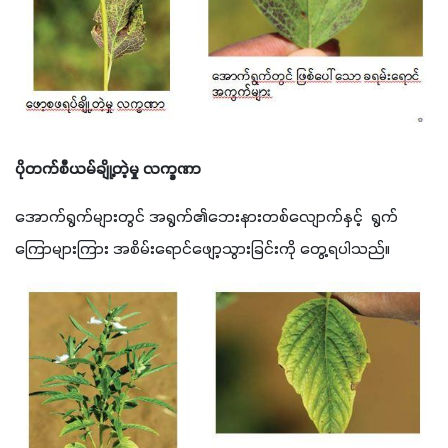
ပိုတက်စီယမ်ချို့တဲ့မှု လက္ခဏာ
အောက်ရွက်များတွင် အရွက်၏ဘေးနားတစ်လျောက်နှင့်  ရွက်
ကြောများကြား အစိမ်းရောင်ဖျော့သွားခြင်းကို တွေ့ရပါသည်။  