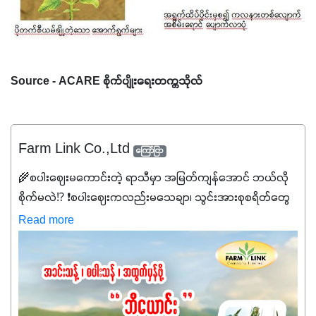
Source - ACARE စိုက်ပျိုးရေးတက္ကသိုလ်
Farm Link Co.,Ltd
ကြော်ငြာ
🌾စပါးဈေးမကောင်းတဲ့ ရာသီမှာ အမြတ်ကျန်အောင် ဘယ်လို
စိုက်မလဲ⁉️ ❗စပါးဈေးကလည်းမသေချာ၊ သွင်းအားစုစရိတ်တွေ
ကလည်း တက်နေတဲ့ဒီလိုအချိန်မှာ သွင်းအားစုဖိုးကို လျှော့ချပြီး
Read more
အထွက်နှုန်းကို ထိန်းထားနိုင်မှ ဦးကြီးတို့ အဆင်ပြေမှာနော် ✔️ဒါ
ကြောင့် ကိုယ်သုံးသမျှ ကိုယ့်အတွက်အကျိုးရစေမယ့်
အရည်အသွေးစိတ်ချရတဲ့ သွင်းအားစုပစ္စည်းတွေကိုပဲ ရွေးချယ်
သုံးသင့်ပါတယ်။