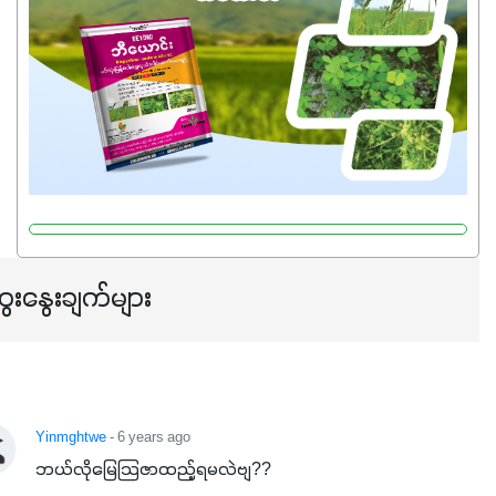
ေးနွေးချက်များ
Yinmghtwe
- 6 years ago
ဘယ်လိုမြေသြဇာထည့်ရမလဲဗျ??