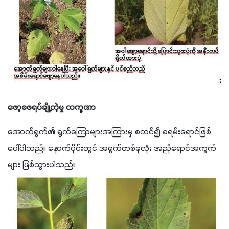
ဖော့စဖရပ်ချို့တဲ့မှု လက္ခဏာ
အောက်ရွက်၏ ရွက်ကြောများအကြားမှ စတင်၍ ခရမ်းရောင်ဖြစ်
ပေါ်ပါသည်။ နောက်ပိုင်းတွင် အရွက်တစ်ခုလုံး အညိုရောင်အကွက်
များ ဖြစ်သွားပါသည်။ 