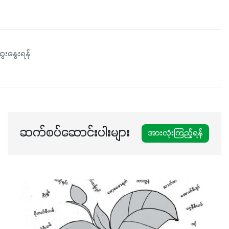
ေးနွေးရန်
ဆက်စပ်ဆောင်းပါးများ
အားလုံးကြည့်ရန်