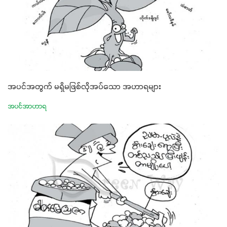
အပင်အတွက် မရှိမဖြစ်လိုအပ်သော အဟာရများ
အပင်အာဟာရ