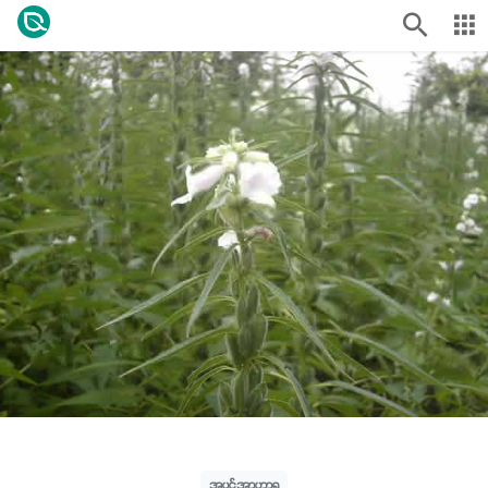
အပင်အာဟာရ