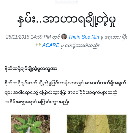
နှမ်း..အာဟာရချို့တဲ့မှု
28/11/2018 14:59 PM တွင်
Thein Soe Min
မှ ရေးသား ပြီး
ACARE
မှ ပေးပို့ထားပါသည်။
နိုက်ထရိုဂျင်ချို့တဲ့မှုလက္ခဏာ
နိုက်ထရိုဂျင်ဓာတ် ချို့တဲ့မှုပြင်းထန်လာလျှင် အောက်ဘက်ရှိအရွက်
များ အဝါရောင်သို့ ပြောင်းသွားပြီး အပေါ်ပိုင်းအရွက်များသည် 
အစိမ်းဖျော့ရောင် ပြောင်းသွားမည်။ 