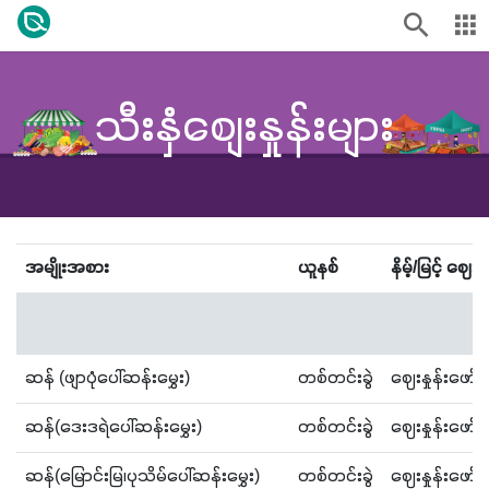
သီးနှံစျေးနှုန်းများ
အမျိုးအစား
ယူနစ်
နိမ့်/မြင့် ဈေးနှ
ဆန် (ဖျာပုံပေါ်ဆန်းမွှေး)
တစ်တင်းခွဲ
ဈေးနှုန်းဖော
ဆန်(ဒေးဒရဲပေါ်ဆန်းမွှေး)
တစ်တင်းခွဲ
ဈေးနှုန်းဖော
ဆန်(​မြောင်းမြ၊ပုသိမ်ပေါ်ဆန်းမွှေး)
တစ်တင်းခွဲ
ဈေးနှုန်းဖော