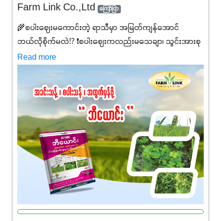
Farm Link Co.,Ltd
ကြော်ငြာ
🌾စပါးဈေးမကောင်းတဲ့ ရာသီမှာ အမြတ်ကျန်အောင်
ဘယ်လိုစိုက်မလဲ⁉️ ❗စပါးဈေးကလည်းမသေချာ၊ သွင်းအားစု
စရိတ်တွေကလည်း တက်နေတဲ့ဒီလိုအချိန်မှာ သွင်းအားစုဖိုး
Read more
ကို လျှော့ချပြီး အထွက်နှုန်းကို ထိန်းထားနိုင်မှ ဦးကြီးတို့
အဆင်ပြေမှာနော် ✔️ဒါကြောင့် ကိုယ်သုံးသမျှ ကိုယ့်အတွက်
အကျိုးရစေမယ့် အရည်အသွေးစိတ်ချရတဲ့ သွင်းအားစု
ပစ္စည်းတွေကိုပဲ ရွေးချယ်သုံးသင့်ပါတယ်။