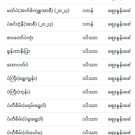
မတ်ပဲ(အက်စ်ကျူ၊အာစီ) (၂၀၂၃)
၁တန်
ဈေးနှုန်းဖော
ပဲစင်းငုံနီ(အာစီ) (၂၀၂၃)
၁တန်
ဈေးနှုန်းဖော
စားတော်ပဲလုံး
၁ပိဿာ
ဈေးနှုန်းဖော
စွန်တာနီ၊ပြာ
၁ပိဿာ
ဈေးနှုန်းဖော
ထောပတ်ပဲ
၁ပိဿာ
ဈေးနှုန်းဖော
ပဲကြီး(ရွှေကျွန်း)
၁ပိဿာ
ဈေးနှုန်းဖော
ပဲကြီး(ကုန်း)
၁ပိဿာ
ဈေးနှုန်းဖော
ပဲတီစိမ်း(ခရမ်းရွှေ၀ါ)
၁ပိဿာ
ဈေးနှုန်းဖော
ပဲတီစိမ်း(ပဲခူးရွှေ၀ါ)
၁ပိဿာ
ဈေးနှုန်းဖော
ပဲတီစိမ်း(၀ါးခယ်မ)
၁ပိဿာ
ဈေးနှုန်းဖော