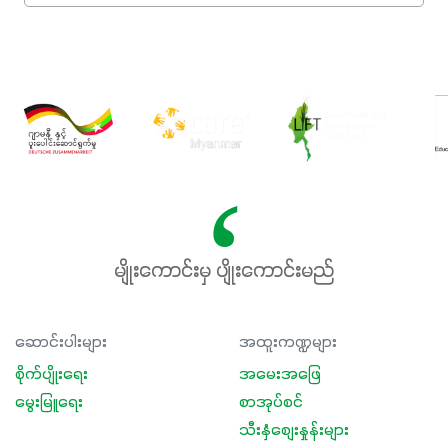
မျိုးကောင်းမှ ပျိုးကောင်းမည်
ဆောင်းပါးများ
အထူးကဏ္ဍများ
စိုက်ပျိုးရေး
အမေးအဖြေ
မွေးမြူရေး
စာအုပ်စင်
သီးနှံစျေးနှုန်းများ