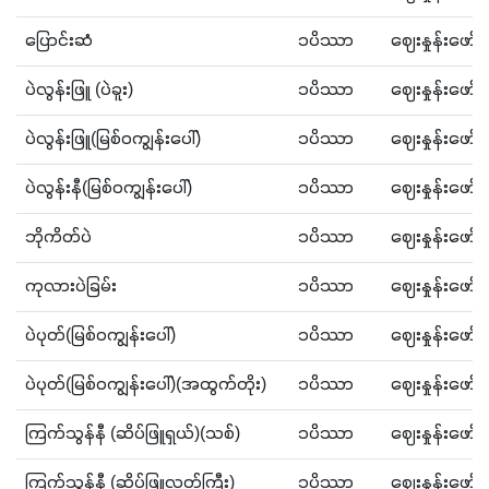
​ပြောင်းဆံ
၁ပိဿာ
ဈေးနှုန်းဖော
ပဲလွန်းဖြူ (ပဲခူး)
၁ပိဿာ
ဈေးနှုန်းဖော
ပဲလွန်းဖြူ(မြစ်၀ကျွန်းပေါ်)
၁ပိဿာ
ဈေးနှုန်းဖော
ပဲလွန်းနီ(မြစ်၀ကျွန်းပေါ်)
၁ပိဿာ
ဈေးနှုန်းဖော
ဘိုကိတ်ပဲ
၁ပိဿာ
ဈေးနှုန်းဖော
ကုလားပဲခြမ်း
၁ပိဿာ
ဈေးနှုန်းဖော
ပဲပုတ်(မြစ်၀ကျွန်းပေါ်)
၁ပိဿာ
ဈေးနှုန်းဖော
ပဲပုတ်(မြစ်၀ကျွန်းပေါ်)(အထွက်တိုး)
၁ပိဿာ
ဈေးနှုန်းဖော
ကြက်သွန်နီ (ဆိပ်ဖြူရှယ်)(သစ်)
၁ပိဿာ
ဈေးနှုန်းဖော
ကြက်သွန်နီ (ဆိပ်ဖြူလတ်ကြီး)
၁ပိဿာ
ဈေးနှုန်းဖော