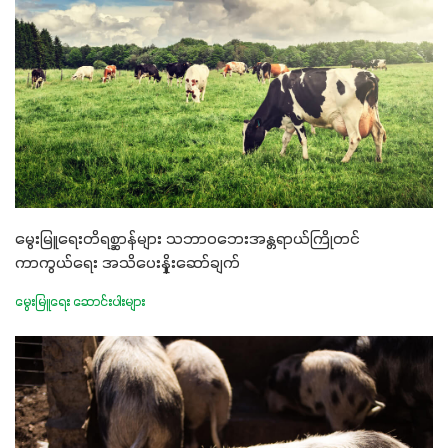
မွေးမြူရေးတိရစ္ဆာန်များ သဘာဝဘေးအန္တရာယ်ကြိုတင်
ကာကွယ်ရေး အသိပေးနှိုးဆော်ချက်
မွေးမြူရေး ဆောင်းပါးများ