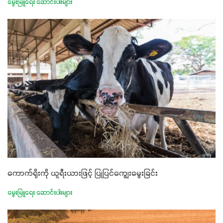
မွေးမြူရေး ဆောင်းပါးများ
ကောက်ရိုးကို ယူရီးယားဖြင့် ပြုပြင်ကျွေးမွေးခြင်း
မွေးမြူရေး ဆောင်းပါးများ