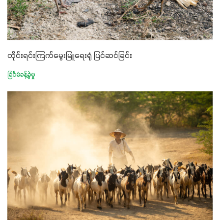
တိုင်းရင်းကြက်မွေးမြူရေးရုံ ပြင်ဆင်ခြင်း
ခြံစီမံခန့်ခွဲမှု