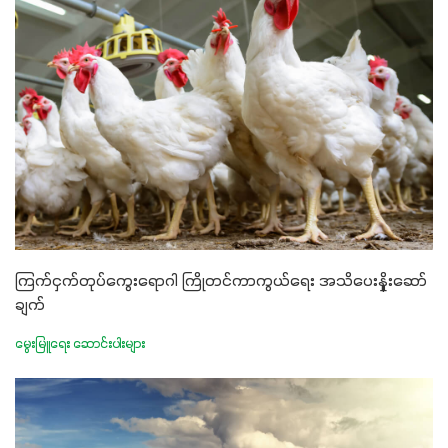
ကြက်ငှက်တုပ်ကွေးရောဂါ ကြိုတင်ကာကွယ်ရေး အသိပေးနှိုးဆော်
ချက်
မွေးမြူရေး ဆောင်းပါးများ