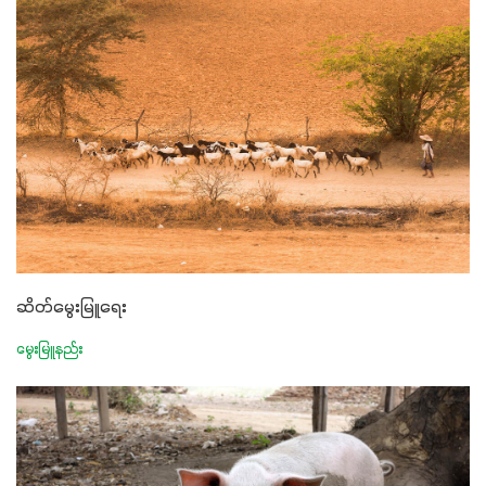
ဆိတ်မွေးမြူရေး
မွေးမြူနည်း