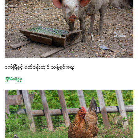
ဝက်ခြံနှင့် ပတ်ဝန်းကျင် သန့်ရှင်းရေး
ခြံစီမံခန့်ခွဲမှု