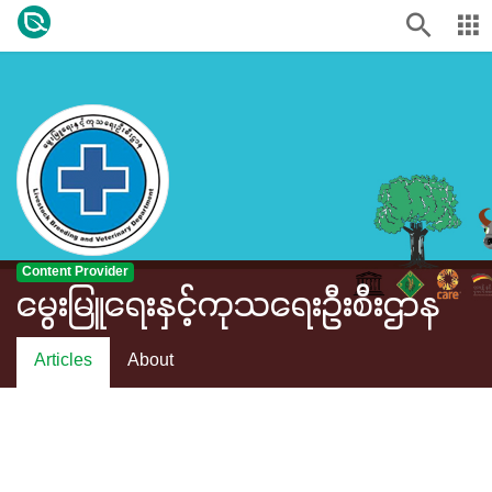
Content Provider
မွေးမြူရေးနှင့်ကုသရေးဦးစီးဌာန
Articles
About