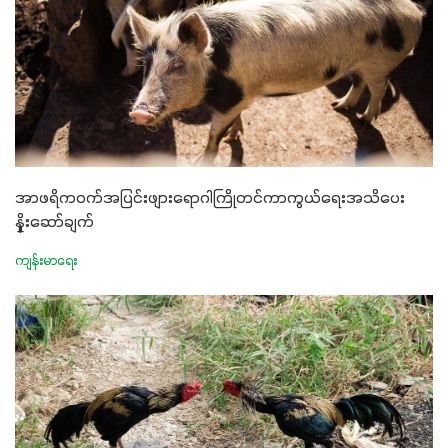
အာဖရိကဝက်အပြင်းဖျားရောဂါကြိုတင်ကာကွယ်ရေးအသိပေး
နှိုးဆော်ချက်
ကျန်းမာရေး