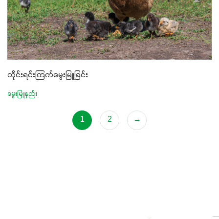
တိုင်းရင်းကြက်မွေးမြူခြင်း
မွေးမြူနည်း
1
2
→