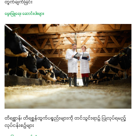
တွက်ချက််ခြင်း
မွေးမြူရေး ဆောင်းပါးများ
တိရစ္ဆာန်၊ တိရစ္ဆန်ထွက်ပစ္စည်းများကို တင်သွင်းရာ၌ ပြုလုပ်ရမည့်
လုပ်ငန်းစဉ်များ