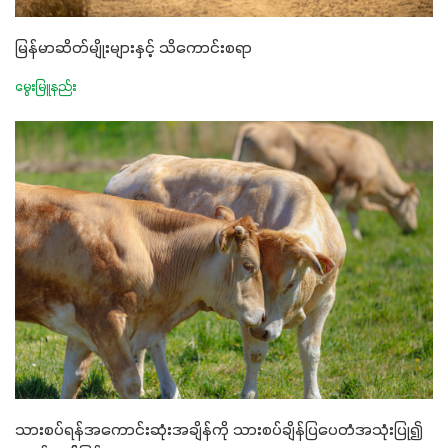
မြန်မာဆိတ်မျိုးများနှင့် သိကောင်းစရာ
မွေးမြူနည်း
သားစပ်ရန်အကောင်းဆုံးအချိန်ကို သားစပ်ချိန်ပြပေတံအသုံးပြု၍