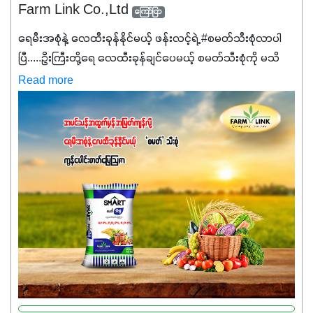
Farm Link Co.,Ltd
ကြော်ငြာ
ရေမီးအစုံနဲ့ လေထီးခုန်နိုင်မယ့် ဖန်းလင့်ရဲ့ #စမတ်သီးစုံလာပါ
ပြီ.....ဦးကြီးတို့ရေ ‌လေထီးခုန်ချင်ပေမယ့် စမတ်သီးစုံကို မသိ
သေးရင်တော့ ဒီစာလေးကို ဆက်ဖတ်‌ပေးပါ #စမတ်သီးစုံဆိုတာ
Read more
အပင်တိုင်းအတွက် အဓိကအာဟာရNPK (19:7:8)နဲ့ #ဟူးမစ်
အက်စစ်တို့ အချိုးကျ ပေါင်းစပ်ထားတဲ့ ကွန်ပေါင်း
ဓာတ်မြေဩဇာဖြစ်ပါတယ်။ အဓိကအကျိုးကျေးဇူးတွေအနေနဲ့
ကတော့ နိုက်ထရိုဂျင် 19%ပါဝင်တဲ့အတွက် ကလိုရိုဖီးလ်ဖွဲ့စည်း
မှုကို အားပေးကာ သီးနှံပင်များ၏အရွက်များစိမ်းလန်းသန်စွမ်း
ပြီး အစာချက်လုပ်မှုအားကောင်းစေပါတယ်။ အပင်၏ပင်ပိုင်း
ကြီးထွားမှုကို တိုးမြင့်စေကာ အပင်သန်၍ အကြီးမြန်စေပါတယ်။
သင့်တော်တဲ့ Phosphorus 7%ပါဝင်မှုကြောင့် အပင်ရဲ့ အမြစ်
ဖွဲ့စည်းတည်ဆောက်မှုကို ပို၍သန်မာလာအောင် အားပေးပါ
တယ်။ ဒါ့အပြင် ပန်းပွင့်ခြင်း၊အသီးသီးခြင်း၊အစေ့တည်ခြင်း
လုပ်ငန်းစဉ်များကိုလည်း အားပေးပါတယ်။ လုံလောက်တဲ့
Potassium 8%က အပင်ရဲ့ ရောဂါဒဏ်၊ရာသီဥတုဒဏ်ခံနိုင်ရည်