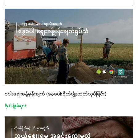
ရှိမှုကို မြင့်တက်စေပြီး အသီးအရည်အသွေး၊ အရွယ်အစားနဲ့
အရသာ ပိုမိုကောင်းမွန်စေဖို့အတွက် လိုအပ်တဲ့အာဟာရဓာတ်
ဖြစ်ပါတယ်။ ဟူးမစ်အက်စစ်ပါဝင်ပေါင်းစပ်ထားတဲ့အတွက်
အာဟာရဓာတ်စုပ်ယူမှုကောင်းမွန်လာခြင်း၊မြေဆီလွှာဖွဲ့စည်းပုံ
နှင့်ရေထိန်းနိုင်စွမ်းအားကောင်းလာခြင်းအပါအဝင်
အကျိုးကျေးဇူးများစွာကိုရရှိစေမှာဖြစ်ပါတယ်။ စပါးအပါအဝင်
နှံစားသီးနှံများ၊ပဲအမျိုးမျိုး၊ဟင်းသီးဟင်းရွက်နဲ့ ဥယျာဉ်ခြံသီးနှံ
အားလုံးမှာ အသုံးပြုနိုင်တယ်ဆိုတော့ တစ်မျိုးတည်းနဲ့ အားလုံး
ပါဖက်(perfect)မယ့် စမတ်သီးစုံနော် အရွေးမမှားတာသေချာပြီ
မလို့ အတွေးမများဘဲ သီးနှံတိုင်းကြီးထွားအောင် ဖန်းလင့်ရဲ့ #စ
စပါးဈေးခန့်မှန်းချက် (နွေစပါးစိုက်ပျိုးထုတ်လုပ်ခြင်း)
မတ်သီးစုံကို သုံးကြပါစို့....
စိုက်ပျိုးစီးပွား