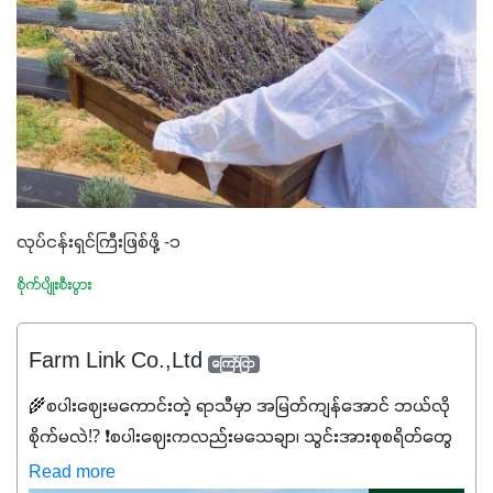
လုပ်ငန်းရှင်ကြီးဖြစ်ဖို့ -၁
စိုက်ပျိုးစီးပွား
Farm Link Co.,Ltd
ကြော်ငြာ
🌾စပါးဈေးမကောင်းတဲ့ ရာသီမှာ အမြတ်ကျန်အောင် ဘယ်လို
စိုက်မလဲ⁉️ ❗စပါးဈေးကလည်းမသေချာ၊ သွင်းအားစုစရိတ်တွေ
ကလည်း တက်နေတဲ့ဒီလိုအချိန်မှာ သွင်းအားစုဖိုးကို လျှော့ချပြီး
Read more