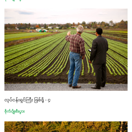
လုပ်ငန်းရှင်ကြီး ဖြစ်ဖို့ - ၄
စိုက်ပျိုးစီးပွား