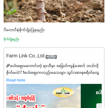
ပီလောပီနံစိုက်ပျိုးပြုစုနည်း
စိုက်ပျိုးနည်း
Farm Link Co.,Ltd
ကြော်ငြာ
🌾စပါးဈေးမကောင်းတဲ့ ရာသီမှာ အမြတ်ကျန်အောင် ဘယ်လို
စိုက်မလဲ⁉️ ❗စပါးဈေးကလည်းမသေချာ၊ သွင်းအားစုစရိတ်တွေ
ကလည်း တက်နေတဲ့ဒီလိုအချိန်မှာ သွင်းအားစုဖိုးကို လျှော့ချပြီး
Read more
အထွက်နှုန်းကို ထိန်းထားနိုင်မှ ဦးကြီးတို့ အဆင်ပြေမှာနော် ✔️ဒါ
ကြောင့် ကိုယ်သုံးသမျှ ကိုယ့်အတွက်အကျိုးရစေမယ့်
အရည်အသွေးစိတ်ချရတဲ့ သွင်းအားစုပစ္စည်းတွေကိုပဲ ရွေးချယ်
သုံးသင့်ပါတယ်။