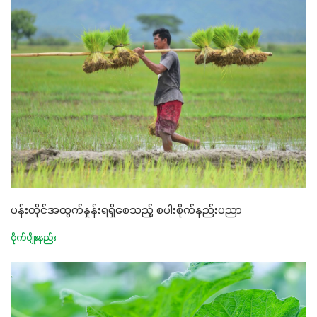
ပန်းတိုင်အထွက်နှုန်းရရှိစေသည့် စပါးစိုက်နည်းပညာ
စိုက်ပျိုးနည်း