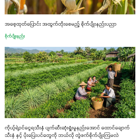
အစေ့ထုတ်ပြောင်း အထွက်တိုးစေမည့် စိုက်ပျိုးနည်းပညာ
စိုက်ပျိုးနည်း
ကိုယ့်ရဲ့ဝင်ငွေရသီးနှံ ပျက်ဆီးဆုံးရှုံးမှုနည်းအောင် ထောင်ချောက်
သီးနှံ နှင့် ပိုးပြေးပင်တွေကို ဘယ်လို တွဲဖက်စိုက်ပျိုးကြမလဲ