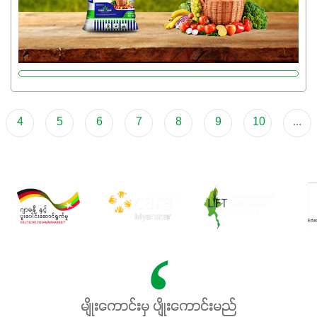
ဖွဲ့စည်းတည်ဆောက်မှုကို ပို၍သန်မာလာအောင် အားပေးပါ
တယ်။ ဒါ့အပြင် ပန်းပွင့်ခြင်း၊အသီးသီးခြင်း၊အစေ့တည်ခြင်း
လုပ်ငန်းစဉ်များကိုလည်း အားပေးပါတယ်။ လုံလောက်တဲ့
Potassium 8%က အပင်ရဲ့ ရောဂါဒဏ်၊ရာသီဥတုဒဏ်ခံနိုင်ရည်
ရှိမှုကို မြင့်တက်စေပြီး အသီးအရည်အသွေး၊ အရွယ်အစားနဲ့
အရသာ ပိုမိုကောင်းမွန်စေဖို့အတွက် လိုအပ်တဲ့အာဟာရဓာတ်
4
5
6
7
8
9
10
...
ဖြစ်ပါတယ်။ ဟူးမစ်အက်စစ်ပါဝင်ပေါင်းစပ်ထားတဲ့အတွက်
အာဟာရဓာတ်စုပ်ယူမှုကောင်းမွန်လာခြင်း၊မြေဆီလွှာဖွဲ့စည်းပုံ
နှင့်ရေထိန်းနိုင်စွမ်းအားကောင်းလာခြင်းအပါအဝင်
အကျိုးကျေးဇူးများစွာကိုရရှိစေမှာဖြစ်ပါတယ်။ စပါးအပါအဝင်
နှံစားသီးနှံများ၊ပဲအမျိုးမျိုး၊ဟင်းသီးဟင်းရွက်နဲ့ ဥယျာဉ်ခြံသီးနှံ
အားလုံးမှာ အသုံးပြုနိုင်တယ်ဆိုတော့ တစ်မျိုးတည်းနဲ့ အားလုံး
ပါဖက်(perfect)မယ့် စမတ်သီးစုံနော် အရွေးမမှားတာသေချာပြီ
မလို့ အတွေးမများဘဲ သီးနှံတိုင်းကြီးထွားအောင် ဖန်းလင့်ရဲ့ #စ
မတ်သီးစုံကို သုံးကြပါစို့....
မျိုးကောင်းမှ ပျိုးကောင်းမည်