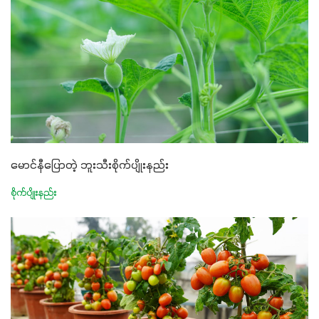
မောင်နီပြောတဲ့ ဘူးသီးစိုက်ပျိုးနည်း
စိုက်ပျိုးနည်း