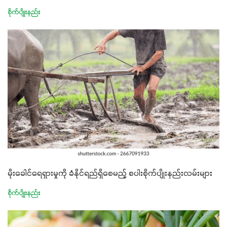
စိုက်ပျိုးနည်း
မိုးခေါင်ရေရှားမှုကို ခံနိုင်ရည်ရှိစေမည့် စပါးစိုက်ပျိုးနည်းလမ်းများ
စိုက်ပျိုးနည်း