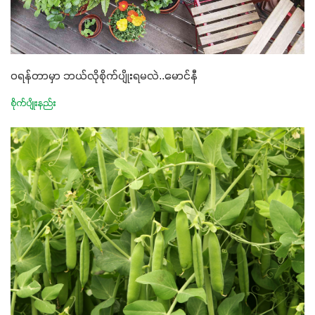
ဝရန်တာမှာ ဘယ်လိုစိုက်ပျိုးရမလဲ..မောင်နီ
စိုက်ပျိုးနည်း