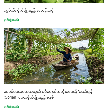
ရွှေပဲသီး စိုက်ပျိုးနည်းအဆင့်ဆင့်
စိုက်ပျိုးနည်း
ရေဝပ်ဒေသတွေအတွက် ဝင်ငွေနှစ်ဆတိုးစေမယ့် 'ဆော်ဂျန်'
(Sorjan) ဂေဟစိုက်ပျိုးနည်းစနစ်
စိုက်ပျိုးနည်း