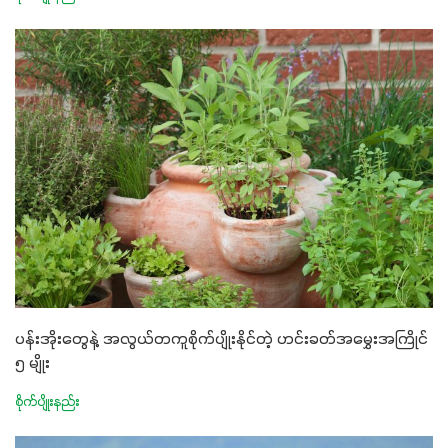
ပန်းအိုးတွေနဲ့ အလွယ်တကူစိုက်ပျိုးနိုင်တဲ့ ဟင်းခတ်အမွှေးအကြိုင်
၅ မျိုး
စိုက်ပျိုးနည်း