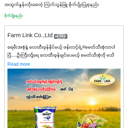
အထွက်နှုန်းတိုးစေတဲ့ ကြက်သွန်ဖြူ စိုက်ပျိုးပြုစုနည်း
စိုက်ပျိုးနည်း
Farm Link Co.,Ltd
ကြော်ငြာ
ရေမီးအစုံနဲ့ လေထီးခုန်နိုင်မယ့် ဖန်းလင့်ရဲ့ #စမတ်သီးစုံလာပါ
ပြီ.....ဦးကြီးတို့ရေ ‌လေထီးခုန်ချင်ပေမယ့် စမတ်သီးစုံကို မသိ
သေးရင်တော့ ဒီစာလေးကို ဆက်ဖတ်‌ပေးပါ #စမတ်သီးစုံဆိုတာ
Read more
အပင်တိုင်းအတွက် အဓိကအာဟာရNPK (19:7:8)နဲ့ #ဟူးမစ်
အက်စစ်တို့ အချိုးကျ ပေါင်းစပ်ထားတဲ့ ကွန်ပေါင်း
ဓာတ်မြေဩဇာဖြစ်ပါတယ်။ အဓိကအကျိုးကျေးဇူးတွေအနေနဲ့
ကတော့ နိုက်ထရိုဂျင် 19%ပါဝင်တဲ့အတွက် ကလိုရိုဖီးလ်ဖွဲ့စည်း
မှုကို အားပေးကာ သီးနှံပင်များ၏အရွက်များစိမ်းလန်းသန်စွမ်း
ပြီး အစာချက်လုပ်မှုအားကောင်းစေပါတယ်။ အပင်၏ပင်ပိုင်း
ကြီးထွားမှုကို တိုးမြင့်စေကာ အပင်သန်၍ အကြီးမြန်စေပါတယ်။
သင့်တော်တဲ့ Phosphorus 7%ပါဝင်မှုကြောင့် အပင်ရဲ့ အမြစ်