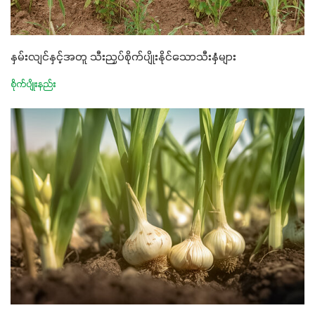
နှမ်းလျင်နှင့်အတူ သီးညှပ်စိုက်ပျိုးနိုင်သောသီးနှံများ
စိုက်ပျိုးနည်း