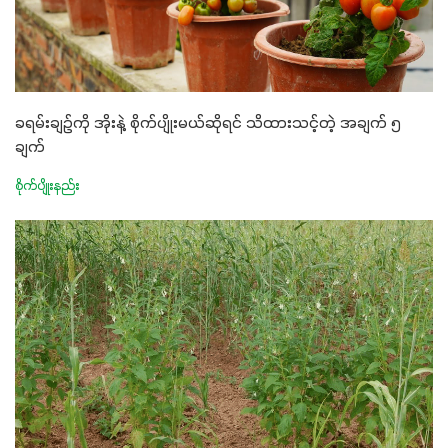
ခရမ်းချဥ်ကို အိုးနဲ့ စိုက်ပျိုးမယ်ဆိုရင် သိထားသင့်တဲ့ အချက် ၅
ချက်
စိုက်ပျိုးနည်း