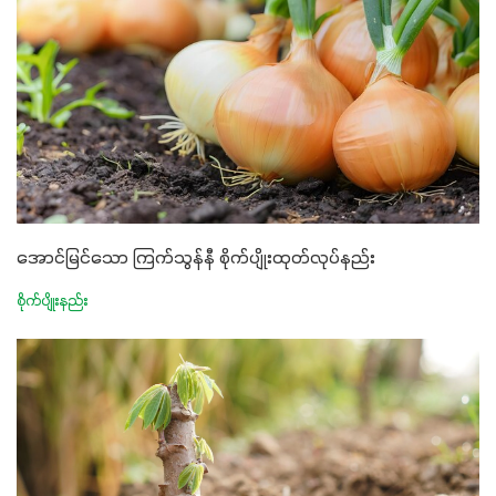
အောင်မြင်သော ကြက်သွန်နီ စိုက်ပျိုးထုတ်လုပ်နည်း
စိုက်ပျိုးနည်း