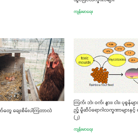
သွင်ပြင်လက္ခဏာများ
ကျန်းမာရေး
ကြက်၊ ဘဲ၊ ဝက်၊ နွား၊ ငါး၊ ပုစွန်မ
ည့် မှိုဆိပ်ရောဂါလက္ခဏာများနှင်
်တွေ ချေးစိမ်းပါကြတာလဲ
(၂)
ကျန်းမာရေး