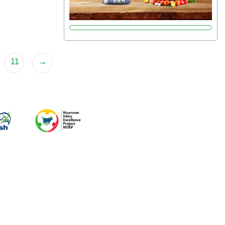
ဂျင် 19%ပါဝင်တဲ့အတွက် ကလိုရိုဖီးလ်ဖွဲ့စည်း
မှုကို အားပေးကာ သီးနှံပင်များ၏အရွက်များ
စိမ်းလန်းသန်စွမ်းပြီး အစာချက်လုပ်မှု
အားကောင်းစေပါတယ်။ အပင်၏ပင်ပိုင်းကြီး
ထွားမှုကို တိုးမြင့်စေကာ အပင်သန်၍ အကြီး
11
→
မြန်စေပါတယ်။ သင့်တော်တဲ့ Phosphorus
7%ပါဝင်မှုကြောင့် အပင်ရဲ့ အမြစ်ဖွဲ့စည်း
တည်ဆောက်မှုကို ပို၍သန်မာလာအောင်
အားပေးပါတယ်။ ဒါ့အပြင် ပန်းပွင့်ခြင်း၊
အသီးသီးခြင်း၊အစေ့တည်ခြင်းလုပ်ငန်းစဉ်
များကိုလည်း အားပေးပါတယ်။ လုံလောက်တဲ့
Potassium 8%က အပင်ရဲ့ ရောဂါဒဏ်၊
ရာသီဥတုဒဏ်ခံနိုင်ရည်ရှိမှုကို မြင့်တက်စေပြီး
အသီးအရည်အသွေး၊ အရွယ်အစားနဲ့
အရသာ ပိုမိုကောင်းမွန်စေဖို့အတွက် လိုအပ်
တဲ့အာဟာရဓာတ်ဖြစ်ပါတယ်။ ဟူးမစ်အက်စစ်