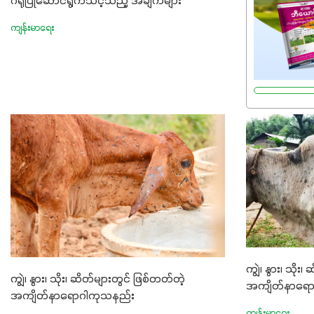
ဂရုပြုဆောင်ရွက်သင့်သည့် အချက်များ
စေမယ့် အရည
ကျန်းမာရေး
စုပစ္စည်းတွေ
ကျွဲ၊ နွား၊ သို
ကျွဲ၊ နွား၊ သိုး၊ ဆိတ်များတွင် ဖြစ်တတ်တဲ့
အကျိတ်နာရော
အကျိတ်နာရောဂါကုသနည်း