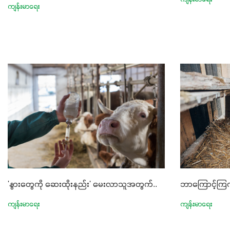
ကျန်းမာရေး
ကျန်းမာရေး
ဘာကြောင့်ကြက
'နွားတွေကို ဆေးထိုးနည်း' မေးလာသူအတွက်..
ကျန်းမာရေး
ကျန်းမာရေး