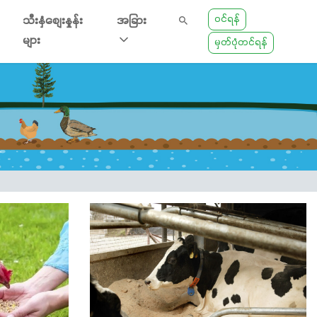
ဝင်ရန်
သီးနှံစျေးနှုန်း
အခြား
များ
မှတ်ပုံတင်ရန်