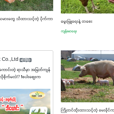
းသမားတွေ သိထားသင့်တဲ့ ပိုက်ကာ
မွေးမြူရေးနဲ့ တစေး
ကျန်းမာရေး
k Co.,Ltd
ကြော်ငြာ
ောင်းတဲ့ ရာသီမှာ အမြတ်ကျန်
ုစိုက်မလဲ⁉️ ❗စပါးဈေးက
၊ သွင်းအားစုစရိတ်တွေက
ဲ့ဒီလိုအချိန်မှာ သွင်းအားစု
ချပြီး အထွက်နှုန်းကို ထိန်းထား
းတို့ အဆင်ပြေမှာနော် ✔️ဒါ
ကြိုတင်ထိုးထားသင့်တဲ့ မေးခို
်သုံးသမျှ ကိုယ့်အတွက်အကျိုးရ