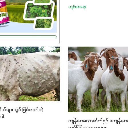
်အသွေးစိတ်ချရတဲ့ သွင်းအား
ကျန်းမာရေး
ကိုပဲ ရွေးချယ်သုံးသင့်ပါတယ်။
း၊ ဆိတ်များတွင် ဖြစ်တတ်တဲ့
ဂါ
ကျန်းမာသောဆိတ်နှင့် မကျန်း