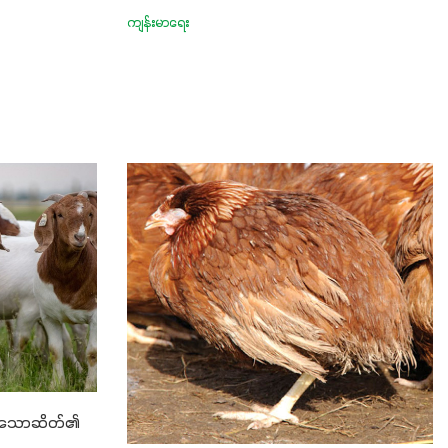
ကျန်းမာရေး
မာသောဆိတ်၏