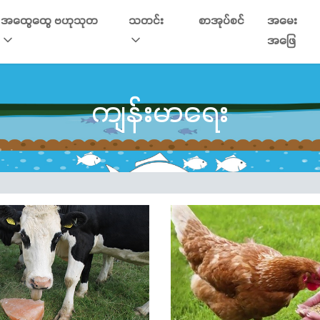
အထွေထွေ ဗဟုသုတ
သတင်း
စာအုပ်စင်
အမေး
အဖြေ
ကျန်းမာရေး