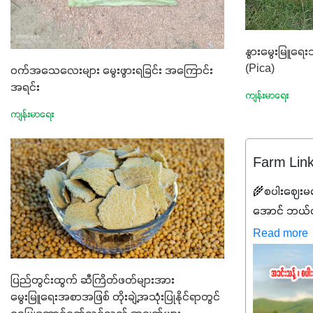
နွားမွေးမြူရေ
(Pica)
ဝက်အသေလေးများ မွေးဖွားရခြင်း အကြောင်း
အရင်း
ကျန်းမာရေး
ကျန်းမာရေး
Farm Lin
🌾စပါးဈေးမက
အောင် ဘယ်လိ
လည်းမသေချာ
Read more
လည်း တက်နေတ
ဖိုးကို လျှော့
ပြည်တွင်းထွက် ဆီကြိတ်ဖတ်များအား
နိုင်မှ ဦးကြီ
မွေးမြူရေးအစာအဖြစ် တိုးချဲ့အသုံးပြုနိုင်ရာတွင်
ကြောင့် ကိုယ