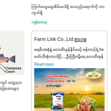
ကြက်တွေချေးစိမ်းမပါဖို့ အသည်းရောဂါကို ကာ
ကွယ်စို့
ကျန်းမာရေး
Farm Link Co.,Ltd
ကြော်ငြာ
ရေမီးအစုံနဲ့ လေထီးခုန်နိုင်မယ့် ဖန်းလင့်ရဲ့ #စ
မတ်သီးစုံလာပါပြီ.....ဦးကြီးတို့ရေ ‌လေထီးခုန်
ချင်ပေမယ့် စမတ်သီးစုံကို မသိသေးရင်တော့
Read more
ဒီစာလေးကို ဆက်ဖတ်‌ပေးပါ #စမတ်သီးစုံဆို
တာ အပင်တိုင်းအတွက် အဓိက
ျားတွင် တွေ့ရသ
အာဟာရNPK (19:7:8)နဲ့ #ဟူးမစ်အက်စစ်
့ ဖြေဆေးများ
တို့ အချိုးကျ ပေါင်းစပ်ထားတဲ့ ကွန်ပေါင်း
ဓာတ်မြေဩဇာဖြစ်ပါတယ်။ အဓိက
အကျိုးကျေးဇူးတွေအနေနဲ့ကတော့ နိုက်ထရို