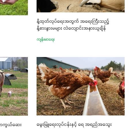
နို့ထုတ်လုပ်ရေးအတွက် အရေးကြီးသည့်
နို့စားနွားမများ လဲလျောင်းအနားယူချိန်
ကျန်းမာရေး
မွေးမြူရေးလုပ်ငန်းနှင့် ရေ အရည်အသွေး
င်ကာကွယ်ဆေး