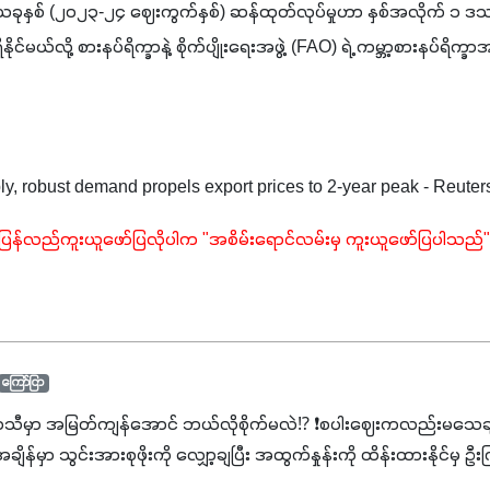
ဲ့ ယခုနှစ် (၂၀၂၃-၂၄ ဈေးကွက်နှစ်) ဆန်ထုတ်လုပ်မှုဟာ နှစ်အလိုက် ၁ ဒသမ ၈ 
ိုင်မယ်လို့ စားနပ်ရိက္ခာနဲ့ စိုက်ပျိုးရေးအဖွဲ့ (FAO) ရဲ့ ကမ္ဘာ့စားနပ်ရ
ply, robust demand propels export prices to 2-year peak - Reuter
ပြန်လည်ကူးယူဖော်ပြလိုပါက "အစိမ်းရောင်လမ်းမှ ကူးယူဖော်ပြပါသည်" 
ကြော်ငြာ
ာသီမှာ အမြတ်ကျန်အောင် ဘယ်လိုစိုက်မလဲ⁉️ ❗စပါးဈေးကလည်းမသေချာ
မှာ သွင်းအားစုဖိုးကို လျှော့ချပြီး အထွက်နှုန်းကို ထိန်းထားနိုင်မှ ဦး
ျှ ကိုယ့်အတွက်အကျိုးရစေမယ့် အရည်အသွေးစိတ်ချရတဲ့ သွင်းအားစုပစ္စည