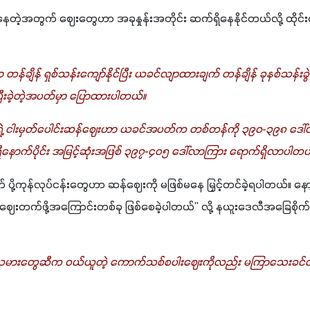
ေတဲ့အတွက် ဈေးတွေဟာ အခုနှုန်းအတိုင်း ဆက်ရှိနေနိုင်တယ်လို့ ထို
ဟာ တန်ချိန် ရှစ်သန်းကျော်နိုင်ပြီး ယခင်လျာထားချက် တန်ချိန် ခုနစ်သန်းခွဲထ
ပြီးခဲ့တဲ့အပတ်မှာ ပြောထားပါတယ်။
္ဒိယရဲ့ ငါးမှတ်ပေါင်းဆန်ဈေးဟာ ယခင်အပတ်က တစ်တန်ကို ၃၉၀-၃၉၈ ဒေါ်
နောက်ပိုင်း အမြင့်ဆုံးအဖြစ် ၃၉၇-၄၀၅ ဒေါ်လာကြား ရောက်ရှိလာပါတယ
ု့ကုန်လုပ်ငန်းတွေဟာ ဆန်ဈေးကို မဖြစ်မနေ မြှင့်တင်ခဲ့ရပါတယ်။ နောက်
ေးတက်ဖို့အကြောင်းတစ်ခု ဖြစ်စေခဲ့ပါတယ်" လို့ နယူးဒေလီအခြေစိ
းတွေဆီက ဝယ်ယူတဲ့ ကောက်သစ်စပါးဈေးကိုလည်း မကြာသေးခင်တုန်းက ခုန