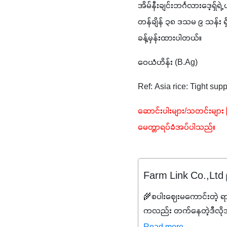
အိမ်နီးချင်းဘင်္ဂလားဒေ့ရှ်ရ
တန်ချိန် ၃၈ ဒသမ ၉ သန်း ရှိန
ခန့်မှန်းထားပါတယ်။
ဝေယံဟိန်း (B.Ag)
Ref: Asia rice: Tight sup
ဆောင်းပါးများ/သတင်းများ 
မေတ္တာရပ်ခံအပ်ပါသည်။  
Farm Link Co.,Ltd
🌾စပါးဈေးမကောင်းတဲ့ ရ
ကလည်း တက်နေတဲ့ဒီလိုအချိန်
✔️ဒါကြောင့် ကိုယ်သုံးသမ