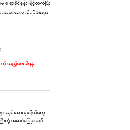
ရာခိုင်နှုန်း မြင့်တက်ပြီး 
ိက္ခာအလားအလာအစီရင်ခံစာမှာ 
s
ကို ထည့်ပေးပါရန် 
၊ သွင်းအားစုစရိတ်တွေ
ကြီးတို့ အဆင်ပြေမှာနော်
်းတွေကိုပဲ ရွေးချယ်သုံး