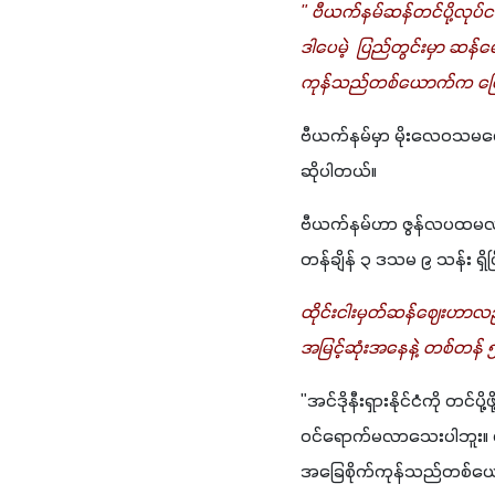
" ဗီယက်နမ်ဆန်တင်ပို့လုပ
ဒါပေမဲ့  ပြည်တွင်းမှာ ဆန်ရ
ကုန်သည်တစ်ယောက်က ပြ
ဗီယက်နမ်မှာ မိုးလေဝသမက
ဆိုပါတယ်။
ဗီယက်နမ်ဟာ ဇွန်လပထမလဝက်
တန်ချိန် ၃ ဒသမ ၉ သန်း ရ
ထိုင်းငါးမှတ်ဆန်ဈေးဟာလည်
အမြင့်ဆုံးအနေနဲ့ တစ်တန် 
"အင်ဒိုနီးရှားနိုင်ငံကို တ
ဝင်ရောက်မလာသေးပါဘူး။ ပိ
အခြေစိုက်ကုန်သည်တစ်ယ