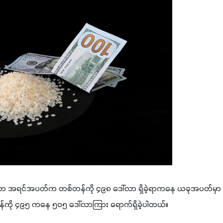
ာ အရင်အပတ်က တစ်တန်ကို ၄၉၈ ဒေါ်လာ ရှိခဲ့ရာကနေ ယခုအပတ်မှာ ၂၀၂
်တန်ကို ၄၉၅ ကနေ ၅၀၅ ဒေါ်လာကြား ရောက်ရှိခဲ့ပါတယ်။