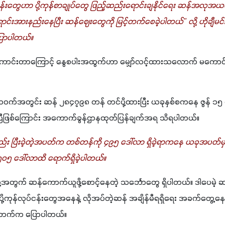
်ငန်းတွေဟာ ပို့ကုန်စာချုပ်တွေ ဖြည့်ဆည်းရောင်းချနိုင်ရေး ဆန်အလ
ောင်းအားနည်းနေပြီး ဆန်ဈေးတွေကို မြင့်တက်စေခဲ့ပါတယ်" လို့ ဟိုချီမင်းစီ
ောပါတယ်။
ောင်းတာကြောင့် နွေစပါးအထွက်ဟာ မျှော်လင့်ထားသလောက် မကောင်းခ
အတွင်း ဆန် ၂၈၄၇၉၈ တန် တင်ပို့ထားပြီး ယခုနှစ်စကနေ ဇွန် ၁၅ ရက်အ
ှိပြီဖြစ်ကြောင်း အကောက်ခွန်ဌာနထုတ်ပြန်ချက်အရ သိရပါတယ်။
း ပြီးခဲ့တဲ့အပတ်က တစ်တန်ကို ၄၉၅ ဒေါ်လာ ရှိခဲ့ရာကနေ ယခုအပတ်မှာ 
၅၀၅ ဒေါ်လာထိ ရောက်ရှိခဲ့ပါတယ်။
င်ပို့ဖို့အတွက် ဆန်ကောက်ယူဖို့စောင့်နေတဲ့ သင်္ဘောတွေ ရှိပါတယ်။ ဒါပေမ
ု့ကုန်လုပ်ငန်းတွေအနေနဲ့ လိုအပ်တဲ့ဆန် အချိန်မီရရှိရေး အခက်တွေ့
ောက်က ပြောပါတယ်။