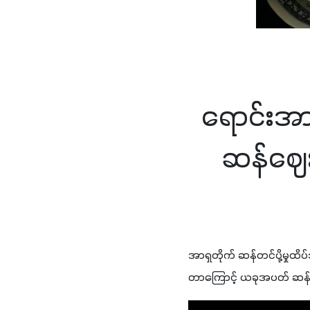
ရောင်းအာ
ဆန်ဈေးမ
အာရှတိုက် ဆန်တင်ပို့မှုထိ
တာကြောင့် ယခုအပတ် ဆန်တင်