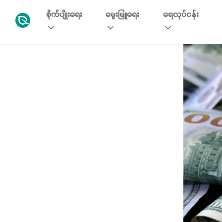
စိုက်ပျိုးရေး
မွေးမြူရေး
ရေလုပ်ငန်း