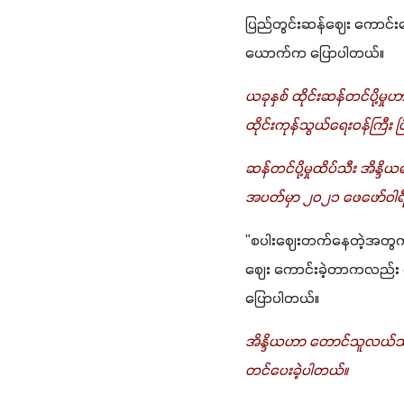
ပြည်တွင်းဆန်ဈေး ကောင်းန
ယောက်က ပြောပါတယ်။
ယခုနှစ် ထိုင်းဆန်တင်ပို့မှု
ထိုင်းကုန်သွယ်ရေးဝန်ကြီး 
ဆန်တင်ပို့မှုထိပ်သီး အိန
အပတ်မှာ ၂၀၂၁ ဖေဖော်ဝါရီ
"စပါးဈေးတက်နေတဲ့အတွက် ပိ
ဈေး ကောင်းခဲ့တာကလည်း ဈ
ပြောပါတယ်။
အိန္ဒိယဟာ တောင်သူလယ်သမာ
တင်ပေးခဲ့ပါတယ်။