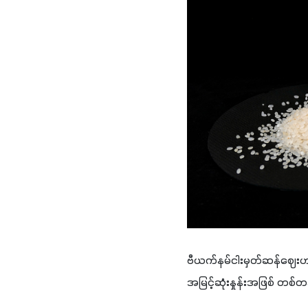
ဗီယက်နမ်ငါးမှတ်ဆန်ဈေးဟ
အမြင့်ဆုံးနှုန်းအဖြစ် တစ