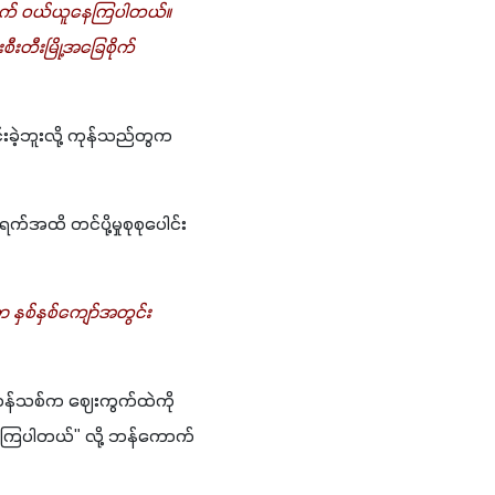
ုအယက် ဝယ်ယူနေကြပါတယ်။ 
းတီးမြို့အခြေစိုက် 
ဲ့ဘူးလို့ ကုန်သည်တွက 
ထိ တင်ပို့မှုစုစုပေါင်း 
နှစ်နှစ်ကျော်အတွင်း 
ဲ့ ဆန်သစ်က ဈေးကွက်ထဲကို 
နေကြပါတယ်" လို့ ဘန်ကောက်