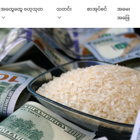
အထွေထွေ ဗဟုသုတ
သတင်း
စာအုပ်စင်
အမေး
အဖြေ