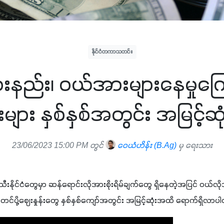
နိုင်ငံတကာသတင်း
းနည်း၊ ဝယ်အားများနေမှုကြေ
ျား နှစ်နှစ်အတွင်း အမြင့်ဆ
23/06/2023 15:00 PM တွင်
ဝေယံဟိန်း (B.Ag)
မှ ရေးသား
ပ်သီးနိုင်ငံတွေမှာ ဆန်ရောင်းလိုအားစိုးရိမ်ချက်တွေ ရှိနေတဲ့အပြင် ဝ
ပို့ဈေးနှုန်းတွေ နှစ်နှစ်ကျော်အတွင်း အမြင့်ဆုံးအထိ ရောက်ရှိလာပ