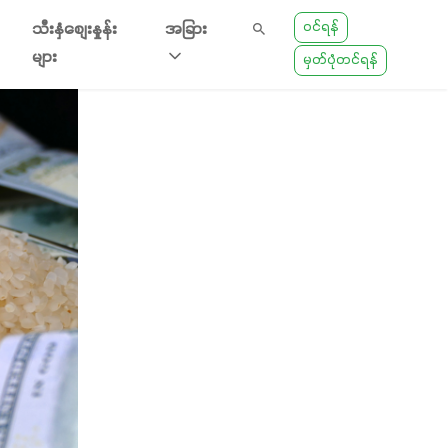
ဝင်ရန်
သီးနှံစျေးနှုန်း
အခြား
များ
မှတ်ပုံတင်ရန်