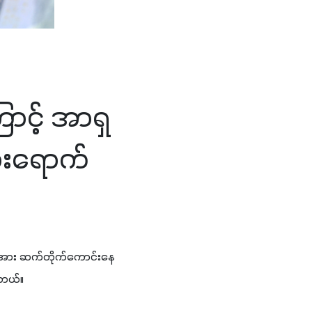
ာင့် အာရှ
ုံးရောက်
ယ်လိုအား ဆက်တိုက်ကောင်းနေ
ါတယ်။