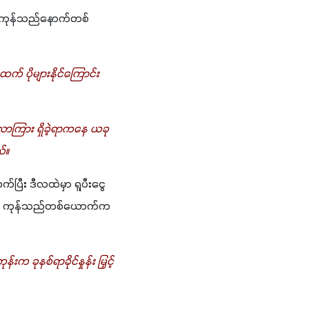
င်းကုန်သည်နောက်တစ်
က် ပိုများနိုင်ကြောင်း 
လာကြား ရှိခဲ့ရာကနေ ယခု
်။
ပြီး ဒီလထဲမှာ ရူပီးငွေ
ုက် ကုန်သည်တစ်ယောက်က 
စ်ရာခိုင်နှုန်း မြှင့်