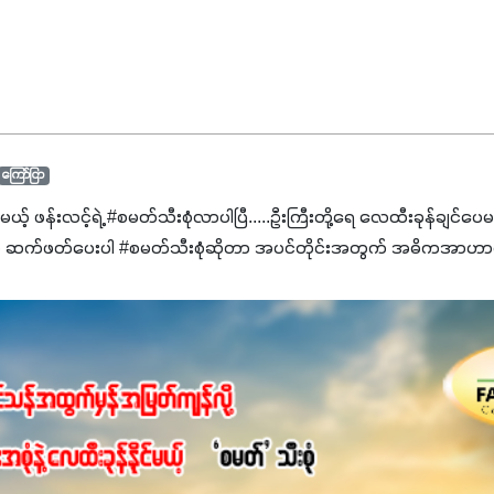
ကြော်ငြာ
င်မယ့် ဖန်းလင့်ရဲ့ #စမတ်သီးစုံလာပါပြီ.....ဦးကြီးတို့ရေ ‌လေထီးခုန်ချင်ပေ
 ဆက်ဖတ်‌ပေးပါ #စမတ်သီးစုံဆိုတာ အပင်တိုင်းအတွက် အဓိကအာဟာရN
ျ ပေါင်းစပ်ထားတဲ့ ကွန်ပေါင်းဓာတ်မြေဩဇာဖြစ်ပါတယ်။ အဓိကအကျိုး
့အတွက် ကလိုရိုဖီးလ်ဖွဲ့စည်းမှုကို အားပေးကာ သီးနှံပင်များ၏အရွက်များ
ပါတယ်။ အပင်၏ပင်ပိုင်းကြီးထွားမှုကို တိုးမြင့်စေကာ အပင်သန်၍ အကြ
 7%ပါဝင်မှုကြောင့် အပင်ရဲ့ အမြစ်ဖွဲ့စည်းတည်ဆောက်မှုကို ပို၍သန
ခြင်း၊အသီးသီးခြင်း၊အစေ့တည်ခြင်းလုပ်ငန်းစဉ်များကိုလည်း အားပေးပါတ
ရောဂါဒဏ်၊ရာသီဥတုဒဏ်ခံနိုင်ရည်ရှိမှုကို မြင့်တက်စေပြီး အသီးအရ
စေဖို့အတွက် လိုအပ်တဲ့အာဟာရဓာတ်ဖြစ်ပါတယ်။ ဟူးမစ်အက်စစ်ပါဝင်ပေ