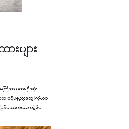
းထားများ
တ်မကြီးက ပထမဦးဆုံး
းတဲ့ ပဋိပစ္စည်းတွေ ကြွယ်ဝ
ြန်မြန်သောက်လေ ပဋိဇီဝ