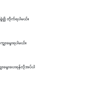
မ်ခွဲ၍ တိုက်ရပါမယ်။
ကျွေးမွေးရပါမယ်။
ွေးမွေးပေးရန်လိုအပ်ပါ