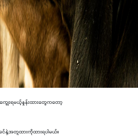
ျွေးရမယ့်နှုန်းထားတွေကတော့
င်နဲ့အတူထားကိုထားရပါမယ်။