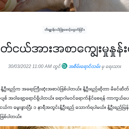
တိရစ္ဆာန်ငယ်ပြုစုစောင့်ရှောက်ခြင်း
တ်ငယ်အားအစာကျွေးမှုနှုန်
30/03/2022 11:00 AM တွင်
အစိမ်းရောင်လမ်း
မှ ရေးသား
ု့ဦးရည်က အရေးကြီးဆုံးအစာပဲဖြစ်ပါတယ်။ နို့ဦးရည်ဆိုတာ မိခင်ဆိ
်ပျစ်ပျစ် အဝါဖျော့ရောင်ရှိပါတယ်။ ရောဂါမဝင်ရောက်နိုင်စေရန် ကာကွယ်ပေ
်ငယ်က မွေးဖွားပြီး ၁ နာရီအတွင်းနို့ဦးရည် သောက်ရပါမယ်။ နို့ဦးရည်မ
လေဖြစ်ပါတယ်။