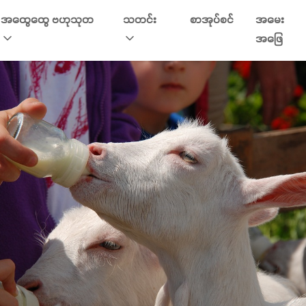
အထွေထွေ ဗဟုသုတ
သတင်း
စာအုပ်စင်
အမေး
အဖြေ