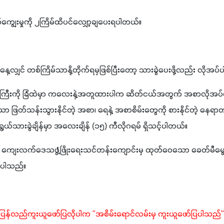
ကျွေးမှုကို ၂ကြိမ်ထိပင်လျှော့ချပေးရပါတယ်။
ျှင် တစ်ကြိမ်သာနို့တိုက်ရမှဖြစ်ပြီးတော့ သားခွဲပေးဖို့လည်း လိုအပ
ြီးကို ခြံထဲမှာ ကလေးနဲ့အတူထားပါက ဆိတ်ငယ်အတွက် အစာလိုအပ်လာပါ
ဖြတ်သန်းသွားနိုင်တဲ့ အစာ၊ ရေနဲ့ အစာစိမ်းတွေကို စားနိုင်တဲ့ နေရာ
ားခွဲချိန်မှာ အလေးချိန် (၁၅) ကီလိုဂရမ် ရှိသင့်ပါတယ်။
နဲ့ ကျေးလက်ဒေသဖွံ့ဖြိုးရေးသင်တန်းကျောင်းမှ ထုတ်ဝေသော ခေတ်မီမွ
ြပါသည်။
ပြန်လည်ကူးယူဖော်ပြလိုပါက "အစိမ်းရောင်လမ်းမှ ကူးယူဖော်ပြပါသည်"