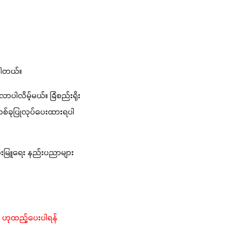
်ပါတယ်။
လိမ့်မယ်။ ခြံစည်းရိုး
တစ်ခုပြုလုပ်ပေးထားရပါ
ေးမြူရေး နည်းပညာများ
 ဟုထည့်ပေးပါရန် 