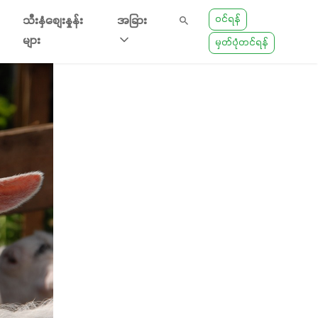
ဝင်ရန်
သီးနှံစျေးနှုန်း
အခြား
များ
မှတ်ပုံတင်ရန်