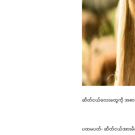
ဆိတ်ငယ်လေးတွေကို အစာက
ပထမပတ်- ဆိတ်ငယ်အားမိခ