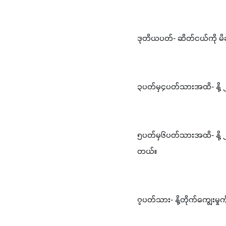
ဒုတိယပတ်- ဆိတ်ငယ်ကို မိခင်န
၃ပတ်မှ၄ပတ်သားအထိ- နို့ ၂လ
၅ပတ်မှ၆ပတ်သားအထိ- နို့ ၂-၂
တယ်။
၇ပတ်သား- နို့တိုက်ကျွေးမှု