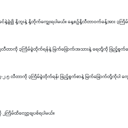
ဲ့ခွဲ၍ နို့ဘူးနဲ့ နို့တိုက်ကျွေးရပါမယ်။ နေ့စဉ်နို့လီတာဝက်ခန့်အား ၃ကြိ
ီတာကို ၃ကြိမ်ခွဲတိုက်ရန်နဲ့ မြက်ခြောက်၊အသားနဲ့ ရေတို့ကို ဖြည့်စွက်
.၅ လီတာကို ၃ကြိမ်ခွဲတိုက်ရန်၊ ဖြည့်စွက်စာနဲ့ မြက်ခြောက်တို့ကိုပါ ကျ
ကို ၂ကြိမ်ထိလျှော့ချပစ်ရပါမယ်။