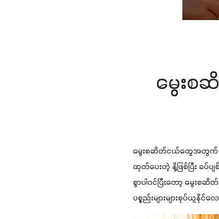
မွေးစဆိ
မွေးစဆိတ်ငယ်တွေအတွက် နိ
ထုတ်ပေးတဲ့ နို့ဖြစ်ပြီး ခပ
စွာပါဝင်ပြီးတော့ မွေးစဆိတ
ပစ္စည်းများများစုပ်ယူနိုင်