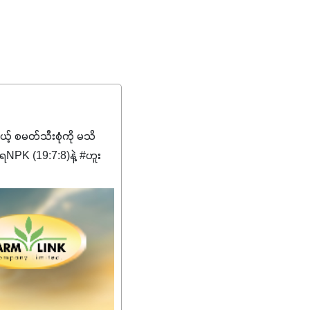
မယ့် စမတ်သီးစုံကို မသိ
PK (19:7:8)နဲ့ #ဟူး
ကျေးဇူးတွေအနေနဲ့ကတော့
စိမ်းလန်းသန်စွမ်းပြီး အစာ
ီးမြန်စေပါတယ်။
်မာလာအောင် အားပေးပါ
ယ်။ လုံလောက်တဲ့
ည်အသွေး၊ အရွယ်အစားနဲ့
ါင်းစပ်ထားတဲ့အတွက်