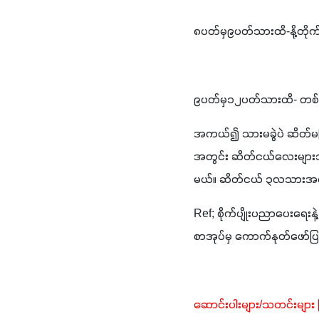
၈ပတ်မှ၉ပတ်သားထိ-နို့တိုက်
၉ပတ်မှ၁၂ပတ်သားထိ- တစ်နေ့လ
အကယ်၍ သားမခွဲပဲ ဆိတ်မက
အတွင်း ဆိတ်ငယ်လေးများသာ 
မယ်။ ဆိတ်ငယ် ၃လသားအရွယ်သ
Ref; စိုက်ပျိုးပညာပေးရေး
စာအုပ်မှ ကောက်နုတ်ဖော်ပ
ဆောင်းပါးများ/သတင်းများ 