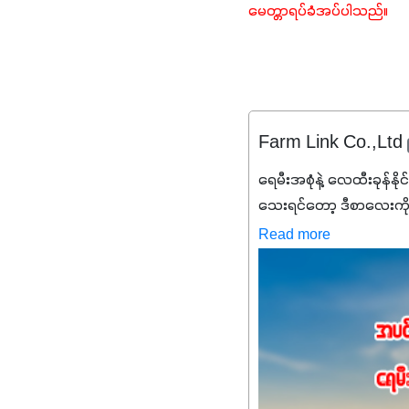
မေတ္တာရပ်ခံအပ်ပါသည်။
Farm Link Co.,Ltd
ရေမီးအစုံနဲ့ လေထီးခုန်နို
သေးရင်တော့ ဒီစာလေးကို
မစ်အက်စစ်တို့ အချိုးက
Read more
နိုက်ထရိုဂျင် 19%ပါဝင်တဲ
ချက်လုပ်မှုအားကောင်းစေ
သင့်တော်တဲ့ Phosphorus
တယ်။ ဒါ့အပြင် ပန်းပွင့်
Potassium 8%က အပင်ရဲ့ 
အရသာ ပိုမိုကောင်းမွန်