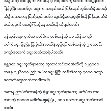
အိန္ဒိယကို တင်ပို့မှုက လာမယ့် ၃ လပိုင်းအကုန်အထိ တင်ပို့ဖို့ထုတ်
ပြန်ခဲ့ပြီး နောက်မှာ ဈေးက အနည်းငယ် ပြန်လည်လှုပ်ခက်ခဲ့ပေမယ့် 
အိန္ဒိယမှာတော့ ပြည်တွင်းမတ်ပဲ ထွက်ရှိတော့မှာဖြစ်လို့ မြန်မာ့မတ်ပဲ
ဝယ်ယူမှုကို စောင့်ကြည့်နေတယ်လို့ သိရပါတယ်။
ရန်ကုန်ဈေးကွက်မှာ မတ်ပဲက တစ်တန်ကို ၁၃ သိန်းကျော်
ပေါက်ဈေးရှိခဲ့ပြီး ပြီးခဲ့တဲ့အပတ်နဲ့ယှဉ်ရင် တစ်တန်ကို ၂ သောင်း
ကျော်လောက် ဈေးတက်လာခဲ့ပါတယ်။
မန္တလေးဈေးကွက်မှာတော့ သုံးတင်းဝင်တစ်အိတ်ကို ၁၂၅၀၀၀ 
ကနေ ၁၂၆၀၀၀ ကြားပေါက်ဈေးရှိပြီး တစ်အိတ်ကို ၄၀၀၀ ကျော်
လောက်ဈေးတက်လာပါတယ်။
အတန်ကြာပိတ်ထားခဲ့တဲ့ မုံရွာဈေးကွက်မှာတော့ မတ်ပဲက တစ်
တင်းကို ၄၁၀၀၀ ပေါက်ဈေးရှိပြီး ၂၀၀၀ လောက်ဈေးတက်လာပါ
တယ်။