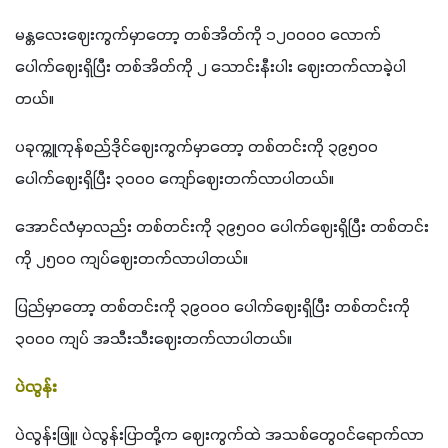
မန္တလေးဈေးကွက်မှာတော့ တစ်အိတ်ကို ၁၂၀၀၀၀ လောက်
ပေါက်ဈေးရှိပြီး တစ်အိတ်ကို ၂ သောင်းနီးပါး ဈေးတက်လာခဲ့ပါ
တယ်။
ပခုက္ကူကုန်စည်ဒိုင်ဈေးကွက်မှာတော့ တစ်တင်းကို ၃၉၅၀၀ 
ပေါက်ဈေးရှိပြီး ၃၀၀၀ ကျော်ဈေးတက်လာပါတယ်။
အောင်လံမှာလည်း တစ်တင်းကို ၃၉၅၀၀ ပေါက်ဈေးရှိပြီး တစ်တင်း
ကို ၂၅၀၀ ကျပ်ဈေးတက်လာပါတယ်။
ပြည်မှာတော့ တစ်တင်းကို ၃၉၀၀၀ ပေါက်ဈေးရှိပြီး တစ်တင်းကို 
၃၀၀၀ ကျပ် အသီးသီးဈေးတက်လာပါတယ်။
ပဲလွန်း
ပဲလွန်းဖြူ၊ ပဲလွန်းပြာတို့က ဈေးကွက်ထဲ အသစ်တွေဝင်ရောက်လာ