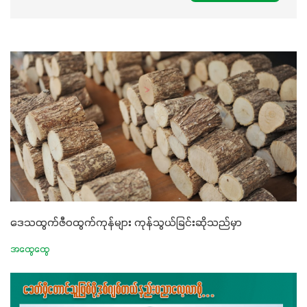
ဒေသထွက်ဇီဝထွက်ကုန်များ ကုန်သွယ်ခြင်းဆိုသည်မှာ
အထွေထွေ