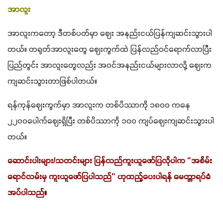
အာလူး
အာလူးကတော့ ဒီတစ်ပတ်မှာ ဈေး အနည်းငယ်ပြန်ကျဆင်းသွားပါ
တယ်။ တရုတ်အာလူးတွေ ဈေးကွက်ထဲ ပြန်လည်ဝင်ရောက်လာပြီး 
ပြည်တွင်း အာလူးတွေလည်း အဝင်အနည်းငယ်များလာလို့ ဈေးက 
ကျဆင်းသွားတာဖြစ်ပါတယ်။
ရန်ကုန်ဈေးကွက်မှာ အာလူးက တစ်ပိဿာကို ၁၈၀၀ ကနေ 
၂၂၀၀ပေါက်ဈေးရှိပြီး တစ်ပိဿာကို ၁၀၀ ကျပ်ဈေးကျဆင်းသွားပါ
တယ်။
ဆောင်းပါးများ/သတင်းများ ပြန်လည်ကူးယူဖော်ပြလိုပါက "အစိမ်း
ရောင်လမ်းမှ ကူးယူဖော်ပြပါသည်" ဟုထည့်ပေးပါရန် မေတ္တာရပ်ခံ
အပ်ပါသည်။