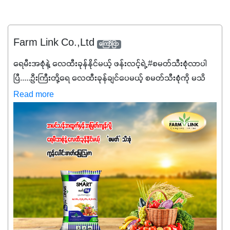
Farm Link Co.,Ltd
ကြော်ငြာ
ရေမီးအစုံနဲ့ လေထီးခုန်နိုင်မယ့် ဖန်းလင့်ရဲ့ #စမတ်သီးစုံလာပါ
ပြီ.....ဦးကြီးတို့ရေ ‌လေထီးခုန်ချင်ပေမယ့် စမတ်သီးစုံကို မသိ
သေးရင်တော့ ဒီစာလေးကို ဆက်ဖတ်‌ပေးပါ #စမတ်သီးစုံဆိုတာ
Read more
အပင်တိုင်းအတွက် အဓိကအာဟာရNPK (19:7:8)နဲ့ #ဟူးမစ်
အက်စစ်တို့ အချိုးကျ ပေါင်းစပ်ထားတဲ့ ကွန်ပေါင်း
ဓာတ်မြေဩဇာဖြစ်ပါတယ်။ အဓိကအကျိုးကျေးဇူးတွေအနေနဲ့
ကတော့ နိုက်ထရိုဂျင် 19%ပါဝင်တဲ့အတွက် ကလိုရိုဖီးလ်ဖွဲ့စည်း
မှုကို အားပေးကာ သီးနှံပင်များ၏အရွက်များစိမ်းလန်းသန်စွမ်း
ပြီး အစာချက်လုပ်မှုအားကောင်းစေပါတယ်။ အပင်၏ပင်ပိုင်း
ကြီးထွားမှုကို တိုးမြင့်စေကာ အပင်သန်၍ အကြီးမြန်စေပါတယ်။
သင့်တော်တဲ့ Phosphorus 7%ပါဝင်မှုကြောင့် အပင်ရဲ့ အမြစ်
ဖွဲ့စည်းတည်ဆောက်မှုကို ပို၍သန်မာလာအောင် အားပေးပါ