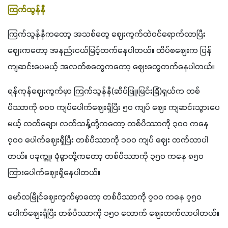
ကြက်သွန်နီ
ကြက်သွန်နီကတော့ အသစ်တွေ ဈေးကွက်ထဲဝင်ရောက်လာပြီး 
ဈေးကတော့ အနည်းငယ်မြင့်တက်နေပါတယ်။ ထိပ်စဈေးက ပြန်
ကျဆင်းပေမယ့် အလတ်စတွေကတော့ ဈေးတွေတက်နေပါတယ်။
ရန်ကုန်ဈေးကွက်မှာ ကြက်သွန်နီ(ဆိပ်ဖြူ၊မြင်းခြံ)ရှယ်က တစ်
ပိဿာကို ၈၀၀ ကျပ်ပေါက်ဈေးရှိပြီး ၅၀ ကျပ် ဈေး ကျဆင်းသွားပေ
မယ့် လတ်ချော၊ လတ်သန့်တို့ကတော့ တစ်ပိဿာကို ၃၀၀ ကနေ 
၇၀၀ ပေါက်ဈေးရှိပြီး တစ်ပိဿာကို ၁၀၀ ကျပ် ဈေး တက်လာပါ
တယ်။ ပခုက္ကူ၊ မုံရွာတို့ကတော့ တစ်ပိဿာကို ၃၅၀ ကနေ ၈၅၀ 
ကြားပေါက်ဈေးရှိနေပါတယ်။
မော်လမြိုင်ဈေးကွက်မှာတော့ တစ်ပိဿာကို ၇၀၀ ကနေ ၇၅၀ 
ပေါက်ဈေးရှိပြီး တစ်ပိဿာကို ၁၅၀ လောက် ဈေးတက်လာပါတယ်။