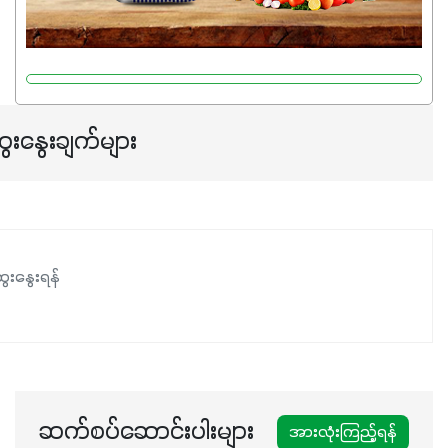
တယ်။ ဒါ့အပြင် ပန်းပွင့်ခြင်း၊အသီးသီးခြင်း၊အစေ့တည်ခြင်း
လုပ်ငန်းစဉ်များကိုလည်း အားပေးပါတယ်။ လုံလောက်တဲ့
Potassium 8%က အပင်ရဲ့ ရောဂါဒဏ်၊ရာသီဥတုဒဏ်ခံနိုင်ရည်
ရှိမှုကို မြင့်တက်စေပြီး အသီးအရည်အသွေး၊ အရွယ်အစားနဲ့
အရသာ ပိုမိုကောင်းမွန်စေဖို့အတွက် လိုအပ်တဲ့အာဟာရဓာတ်
ေးနွေးချက်များ
ဖြစ်ပါတယ်။ ဟူးမစ်အက်စစ်ပါဝင်ပေါင်းစပ်ထားတဲ့အတွက်
အာဟာရဓာတ်စုပ်ယူမှုကောင်းမွန်လာခြင်း၊မြေဆီလွှာဖွဲ့စည်းပုံ
နှင့်ရေထိန်းနိုင်စွမ်းအားကောင်းလာခြင်းအပါအဝင်
အကျိုးကျေးဇူးများစွာကိုရရှိစေမှာဖြစ်ပါတယ်။ စပါးအပါအဝင်
နှံစားသီးနှံများ၊ပဲအမျိုးမျိုး၊ဟင်းသီးဟင်းရွက်နဲ့ ဥယျာဉ်ခြံသီးနှံ
ေးနွေးရန်
အားလုံးမှာ အသုံးပြုနိုင်တယ်ဆိုတော့ တစ်မျိုးတည်းနဲ့ အားလုံး
ပါဖက်(perfect)မယ့် စမတ်သီးစုံနော် အရွေးမမှားတာသေချာပြီ
မလို့ အတွေးမများဘဲ သီးနှံတိုင်းကြီးထွားအောင် ဖန်းလင့်ရဲ့ #စ
မတ်သီးစုံကို သုံးကြပါစို့....
ဆက်စပ်ဆောင်းပါးများ
အားလုံးကြည့်ရန်