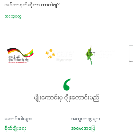
အင်တာနက်ဆိုတာ ဘာလဲဗျ?
အထွေထွေ
မျိုးကောင်းမှ ပျိုးကောင်းမည်
ဆောင်းပါးများ
အထူးကဏ္ဍများ
စိုက်ပျိုးရေး
အမေးအဖြေ