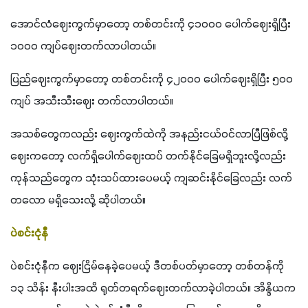
အောင်လံဈေးကွက်မှာတော့ တစ်တင်းကို ၄၁၀၀၀ ပေါက်ဈေးရှိပြီး 
၁၀၀၀ ကျပ်ဈေးတက်လာပါတယ်။
ပြည်ဈေးကွက်မှာတော့ တစ်တင်းကို ၄၂၀၀၀ ပေါက်ဈေးရှိပြီး ၅၀၀ 
ကျပ် အသီးသီးဈေး တက်လာပါတယ်။
အသစ်တွေကလည်း ဈေးကွက်ထဲကို အနည်းငယ်ဝင်လာပြီဖြစ်လို့ 
ဈေးကတော့ လက်ရှိပေါက်ဈေးထပ် တက်နိုင်ခြေမရှိဘူးလို့လည်း 
ကုန်သည်တွေက သုံးသပ်ထားပေမယ့် ကျဆင်းနိုင်ခြေလည်း လက်
တလော မရှိသေးလို့ ဆိုပါတယ်။
ပဲစင်းငုံနီ
ပဲစင်းငုံနီက ဈေးငြိမ်နေခဲ့ပေမယ့် ဒီတစ်ပတ်မှာတော့ တစ်တန်ကို 
၁၃ သိန်း နီးပါးအထိ ရုတ်တရက်ဈေးတက်လာခဲ့ပါတယ်။ အိန္ဒိယက 