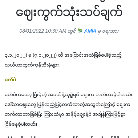
ဈေးကွက်သုံးသပ်ချက်
08/01/2022 10:30 AM တွင်
AMIA
မှ ရေးသား
၃.၁.၂၀၂၂) မှ (၇.၁.၂၀၂၂) ထိ အပြောင်းအလဲဖြစ်ပေါ်ခဲ့သည့် 
လယ်ယာထွက်ကုန်သီးနှံများ
မတ်ပဲ
မတ်ပဲကတော့ ပြီးခဲ့တဲ့ အပတ်နဲ့ယှဉ်ရင် ဈေးက တက်လာခဲ့ပါတယ်။ 
ဒေါ်လာဈေးတွေ ပြန်လည်မြင့်တက်လာတဲ့အတွက်ကြောင့် ဈေးက
တက်လာတာဖြစ်ပြီး ကြားထဲမှာ အနိမ့်ဈေးနဲ့ပဲ အချိန်ကြာမြင့်စွာ 
ငြိမ်နေခဲ့ပါတယ်။