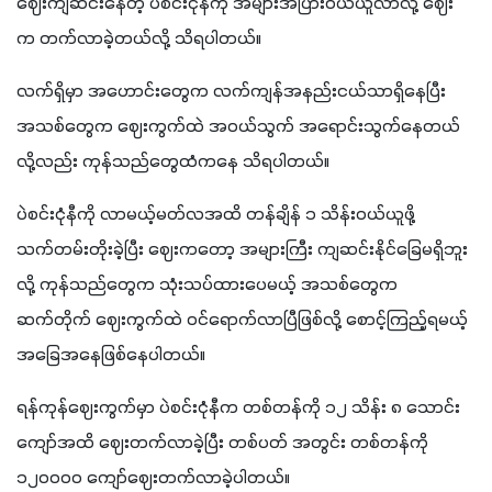
ဈေးကျဆင်းနေတဲ့ ပဲစင်းငုံနီကို အများအပြားဝယ်ယူလာလို့ ဈေး 
က တက်လာခဲ့တယ်လို့ သိရပါတယ်။
လက်ရှိမှာ အဟောင်းတွေက လက်ကျန်အနည်းငယ်သာရှိနေပြီး 
အသစ်တွေက ဈေးကွက်ထဲ အဝယ်သွက် အရောင်းသွက်နေတယ်
လို့လည်း ကုန်သည်တွေထံကနေ သိရပါတယ်။
ပဲစင်းငုံနီကို လာမယ့်မတ်လအထိ တန်ချိန် ၁ သိန်းဝယ်ယူဖို့ 
သက်တမ်းတိုးခဲ့ပြီး ဈေးကတော့ အများကြီး ကျဆင်းနိုင်ခြေမရှိဘူး
လို့ ကုန်သည်တွေက သုံးသပ်ထားပေမယ့် အသစ်တွေက 
ဆက်တိုက် ဈေးကွက်ထဲ ဝင်ရောက်လာပြီဖြစ်လို့ စောင့်ကြည့်ရမယ့်
အခြေအနေဖြစ်နေပါတယ်။
ရန်ကုန်ဈေးကွက်မှာ ပဲစင်းငုံနီက တစ်တန်ကို ၁၂ သိန်း ၈ သောင်း 
ကျော်အထိ ဈေးတက်လာခဲ့ပြီး တစ်ပတ် အတွင်း တစ်တန်ကို  
၁၂၀၀၀၀ ကျော်ဈေးတက်လာခဲ့ပါတယ်။