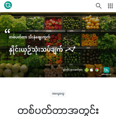
အထွေထွေ
တစ်ပတ်တာအတွင်း