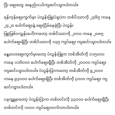
ပြီး ဈေးတွေ အနည်းငယ်ကျဆင်းသွားပါတယ်။
ရန်ကုန်ဈေးကွက်မှာ ပဲလွန်းဖြူ(ပဲခူး)က တစ်ပိဿာကို ၂၃၆၅ ကနေ 
၂၄၂၀ ပေါက်ဈေးနဲ့ ဈေးငြိမ်နေခဲ့ပြီး ပဲလွန်း
ဖြူ(မြစ်ဝကျွန်းပေါ်)ကတော့ တစ်ပိဿာကို ၂၀၀၀ ကနေ ၂၀၈၅ 
ပေါက်ဈေးရှိပြီး တစ်ပိဿာကို ၁၃၅ ကျပ်ဈေး ကျဆင်းသွားပါတယ်။
မန္တလေးဈေးကွက်မှာတော့ ပဲလွန်းဖြူက တစ်အိတ်ကို ၁၁၅၀၀၀ 
ကနေ ၁၁၆၀၀၀ ပေါက်ဈေးရှိပြီး တစ်အိတ်ကို ၂၀၀၀၀ ကျပ်ဈေး
ကျဆင်းသွားပါတယ်။ ပဲလွန်းပြာကတော့ တစ်အိတ်ကို ၉၂၀၀၀ 
ကနေ ၉၃၀၀၀ ပေါက်ဈေးရှိပြီး တစ်အိတ်ကို ၄၀၀၀ ကျပ်ဈေး ကျ
ဆင်းသွားပါတယ်။
ပခုက္ကူမှာတော့ ပဲလွန်းပြာက တစ်တင်းကို ၃၃၀၀၀ ပေါက်ဈေးရှိပြီး 
တစ်တင်းကို ၁၀၀၀ ကျပ်ဈေးတက်လာပါတယ်။