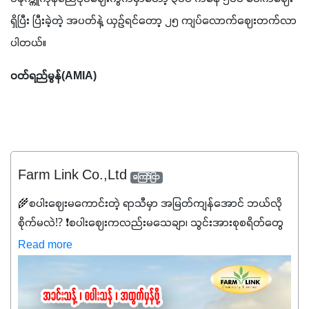
ရှိပြီး ပြီးခဲ့တဲ့ အပတ်နဲ့ ယှဉ်ရင်တော့ ၂၅ ကျပ်လောက်ဈေးတက်လာ
ပါတယ်။
ဝတ်ရည်မွန်(AMIA)
Farm Link Co.,Ltd
ကြော်ငြာ
🌾စပါးဈေးမကောင်းတဲ့ ရာသီမှာ အမြတ်ကျန်အောင် ဘယ်လို
စိုက်မလဲ⁉️ ❗စပါးဈေးကလည်းမသေချာ၊ သွင်းအားစုစရိတ်တွေ
ကလည်း တက်နေတဲ့ဒီလိုအချိန်မှာ သွင်းအားစုဖိုးကို လျှော့ချပြီး
Read more
အထွက်နှုန်းကို ထိန်းထားနိုင်မှ ဦးကြီးတို့ အဆင်ပြေမှာနော် ✔️ဒါ
ကြောင့် ကိုယ်သုံးသမျှ ကိုယ့်အတွက်အကျိုးရစေမယ့်
အရည်အသွေးစိတ်ချရတဲ့ သွင်းအားစုပစ္စည်းတွေကိုပဲ ရွေးချယ်