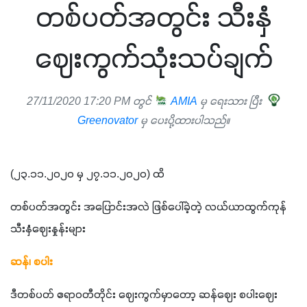
တစ်ပတ်အတွင်း သီးနှံ
ဈေးကွက်သုံးသပ်ချက်
27/11/2020 17:20 PM တွင်
AMIA
မှ ရေးသား ပြီး
Greenovator
မှ ပေးပို့ထားပါသည်။
(၂၃.၁၁.၂၀၂၀ မှ ၂၇.၁၁.၂၀၂၀) ထိ 
တစ်ပတ်အတွင်း အပြောင်းအလဲ ဖြစ်ပေါ်ခဲ့တဲ့ လယ်ယာထွက်ကုန် 
သီးနှံဈေးနှုန်းများ
ဆန်၊ စပါး
ဒီတစ်ပတ် ဧရာဝတီတိုင်း ဈေးကွက်မှာတော့ ဆန်ဈေး စပါးဈေး 