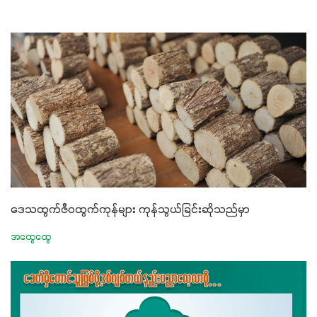
ဒေသထွက်ဇီဝထွက်ကုန်များ ကုန်သွယ်ခြင်းဆိုသည်မှာ
အထွေထွေ