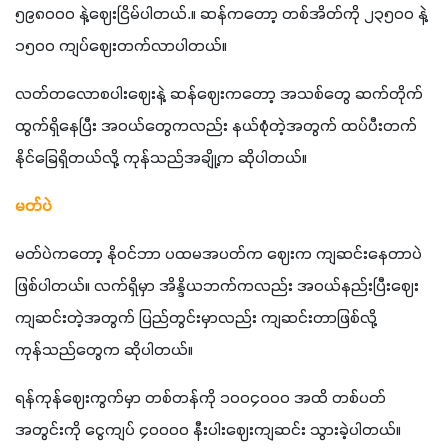
၅၉၈၀၀၀ နဲ့ဈေးငြိမ်ပါတယ်.။ ဆန်ကတော့ တစ်အိတ်ကို ၂၃၅၀၀ နဲ့ 
၁၅၀၀ ကျပ်ဈေးတက်လာပါတယ်။
လတ်တလောစပါးဈေးနဲ့ ဆန်ဈေးကတော့ အသစ်တွေ ဆက်တိုက်
ထွက်ရှိနေပြီး အဝယ်တွေကလည်း နယ်စုံတဲ့အတွက် ထပ်ပီးတက်
နိုင်ခြေရှိတယ်လို့ ကုန်သည်အချို့က ဆိုပါတယ်။
မတ်ပဲ
မတ်ပဲကတော့ နိုဝင်ဘာ ပထမအပတ်က ဈေးက ကျဆင်းနေတာပဲ
ဖြစ်ပါတယ်။ လက်ရှိမှာ အိန္ဒိယဘက်ကလည်း အဝယ်နည်းပြီးဈေး
ကျဆင်းတဲ့အတွက် ပြည်တွင်းမှာလည်း ကျဆင်းတာဖြစ်လို့ 
ကုန်သည်တွေက ဆိုပါတယ်။
ရန်ကုန်ဈေးကွက်မှာ တစ်တန်ကို ၁၀၀၄၀၀၀ အထိ တစ်ပတ်
အတွင်းကို ငွေကျပ် ၄၀၀၀၀ နီးပါးဈေးကျဆင်း သွားခဲ့ပါတယ်။