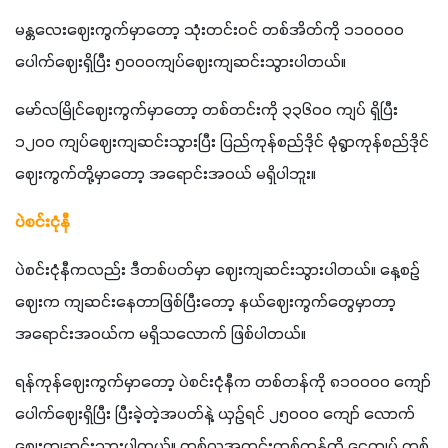
မန္တလေးဈေးကွက်မှာတော့ သုံးတင်းဝင် တစ်အိတ်ကို ၁၁၀၀၀၀ 
ပေါက်ဈေးရှိပြီး ၅၀၀၀ကျပ်ဈေးကျဆင်းသွားပါတယ်။
မော်လမြိုင်ဈေးကွက်မှာတော့ တစ်တင်းကို ၃၃၆၀၀ ကျပ် ရှိပြီး 
၁၂၀၀ ကျပ်ဈေးကျဆင်းသွားပြီး ပြည်ကုန်စည်ဒိုင် မုံရွာကုန်စည်ဒိုင် 
ဈေးကွက်တို့မှာတော့ အရောင်းအဝယ် မရှိပါဘူး။
ပဲစင်းငုံနီ
ပဲစင်းငုံနီကလည်း ဒီတစ်ပတ်မှာ ဈေးကျဆင်းသွားပါတယ်။ နေ့စဉ်
ဈေးက ကျဆင်းနေတာဖြစ်ပြီးတော့ နယ်ဈေးကွက်တွေမှာတာ့ 
အရောင်းအဝယ်က မရှိသလောက် ဖြစ်ပါတယ်။
ရန်ကုန်ဈေးကွက်မှာတော့ ပဲစင်းငုံနီက တစ်တန်ကို ၈၁၀၀၀၀ ကျော် 
ပေါက်ဈေးရှိပြီး ပြီးခဲ့တဲ့အပတ်နဲ့ ယှဉ်ရင် ၂၅၀၀၀ ကျော် လောက် 
ဈေးကျဆင်းသွားပါတယ်။ တစ်လအတွင်းတစ်တန်ကို ငွေကျပ် တစ်