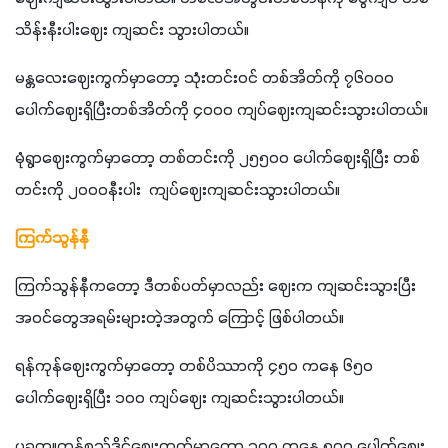
သိန်းနီးပါးဈေး ကျဆင်း သွားပါတယ်။
မန္တလေးဈေးကွက်မှာတော့ သုံးတင်းဝင် တစ်အိတ်ကို ၇၆၀၀၀ 
ပေါက်ဈေးရှိပြီးတစ်အိတ်ကို ၄၀၀၀ ကျပ်ဈေးကျဆင်းသွားပါတယ်။
မုံရွာဈေးကွက်မှာတော့ တစ်တင်းကို ၂၅၅၀၀ ပေါက်ဈေးရှိပြီး တစ်
တင်းကို ၂၀၀၀နီးပါး  ကျပ်ဈေးကျဆင်းသွားပါတယ်။
ကြက်သွန်နီ
ကြက်သွန်နီကတော့ ဒီတစ်ပတ်မှာလည်း ဈေးက ကျဆင်းသွားပြီး 
အဝင်တွေအရမ်းများတဲ့အတွက် ကြောင့် ဖြစ်ပါတယ်။
ရန်ကုန်ဈေးကွက်မှာတော့ တစ်ပိဿာကို ၄၅၀ ကနေ ၆၅၀ 
ပေါက်ဈေးရှိပြီး ၁၀၀ ကျပ်ဈေး ကျဆင်းသွားပါတယ်။
ပခုက္ကူကုန်စည်ဒိုင်ဈေးကွက်မှာတော့ ၃၀၀ ကနေ ၅၀၀ ပေါက်ဈေး