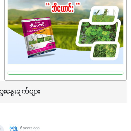
သုံးသင့်ပါတယ်။
ေးနွေးချက်များ
ဖိုးဖြူ
- 6 years ago