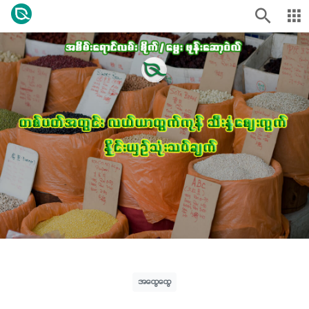
အထွေထွေ