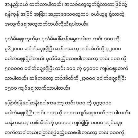
အနည်းငယ် တက်လာပါတယ်။ အသစ်တွေထွက်ရှိလာတာဖြစ်လို့ 
ရန်ကုန် အပြင် အခြား အညာဒေသတွေကပါ ဝယ်ယူမှု ရှိလာတဲ့
အတွက်ဈေးတွေတက်တယ်လို့သိရပါတယ်။
ပုသိမ်ဈေးကွက်မှာ ပုသိမ်ပေါ်ဆန်းမွှေးစပါးက တင်း ၁၀၀ ကို 
၇၆၂၀၀၀ ပေါက်ဈေးရှိပြီး ဆန်ကတော့ တစ်အိတ်ကို ၃၂၀၀၀ 
ပေါက်ဈေးရှိပါတယ်။ ပုသိမ်ဧည့်မထစပါးကတော့ တင်း ၁၀၀ ကို 
၅၈၀၀၀၀ ပေါက်ဈေးရှိပြီး တင်း ၁၀၀ ကို ၄၇၀၀၀ ကျပ်ဈေးတက်
လာပါတယ်။ ဆန်ကတော့ တစ်အိတ်ကို ၂၃၀၀၀ ပေါက်ဈေးရှိပြီး 
၁၅၀၀ ကျပ်ဈေးတက်လာပါတယ်။
မြောင်းမြပေါ်ဆန်းစပါးကတော့ တင်း ၁၀၀ ကို ၇၅၃၀၀၀ 
ပေါက်ဈေးရှိပြီး တင်း ၁၀၀ ကို ၈၀၀၀ ကျပ်ဈေးတက်လာ ပါတယ်။
ဆန်ကတော့ တစ်အိတ်ကို ၃၀၀၀၀ ကျပ်ရှိပြီး ၁၀၀၀ ကျပ်ဈေး 
တက်လာပါတယ်။မြောင်းမြဧည့်မထစပါးကတော့ တင်း ၁၀၀ကို 