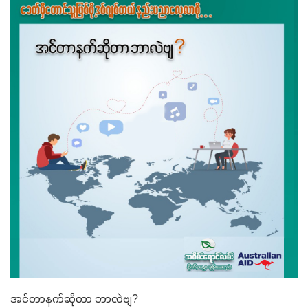
အင်တာနက်ဆိုတာ ဘာလဲဗျ?