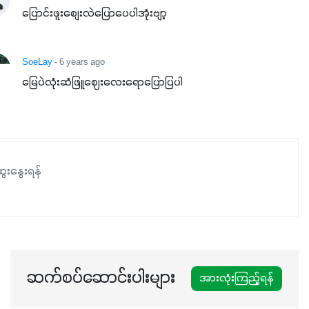
ပြောင်းဖူးစျေးလဲပြောပေပါအုံးဗျာ့
SoeLay
- 6 years ago
မြေပဲလုံးဆံဖြူဈေးလေးရောပြောပြပါ
ေးနွေးရန်
ဆက်စပ်ဆောင်းပါးများ
အားလုံးကြည့်ရန်