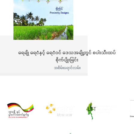
ရေချို ရေငံနှင့် ရေငံဝင် ဒေသအချို့တွင် စပါးသီးထပ်
စိုက်ပျိုးခြင်း
အစိမ်းရောင်လမ်း