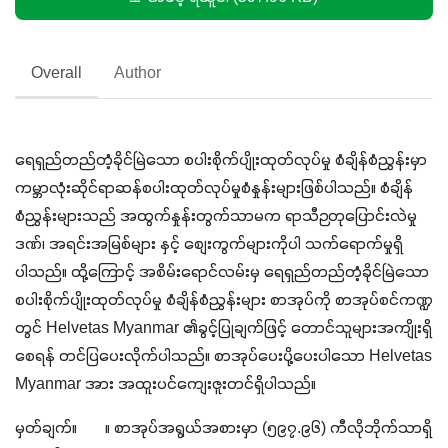
Overall
Author
ရေရှည်တည်တံ့ခိုင်မြဲသော စပါးစိုက်ပျိုးထုတ်လုပ်မှု စံချိန်စံညွှန်းမှာ 
ကမ္ဘာလုံးဆိုင်ရာဆန်စပါးထုတ်လုပ်မှုစံနှုန်းများဖြစ်ပါသည်။ စံချိန်
စံညွှန်းများသည် အထွက်နှုန်းတွက်သာမက ရာသီဉတုပြောင်းလဲမှု
ဒဏ်၊ အရင်းအမြစ်များ နှင့် စျေးကွက်များကိုပါ သက်ရောက်မှုရှိ
ပါသည်။ ထို့ကြောင့် အစိမ်းရောင်လမ်းမှ ရေရှည်တည်တံ့ခိုင်မြဲသော 
စပါးစိုက်ပျိုးထုတ်လုပ်မှု စံချိန်စံညွှန်းများ စာအုပ်ကို စာအုပ်စင်ကဏ္ဍ
တွင် Helvetas Myanmar ၏ခွင့်ပြုချက်ဖြင့် တောင်သူများအကျိုးရှိ
စေရန် တင်ပြပေးလိုက်ပါသည်။ စာအုပ်ပေးပို့ပေးပါသော Helvetas 
Myanmar အား အထူးပင်ကျေးဇူးတင်ရှိပါသည်။
မှတ်ချက်။       ။ စာအုပ်အရွယ်အစားမှာ (၅၉၇.၉၆) ကီလိုဘိုက်သာရှိ