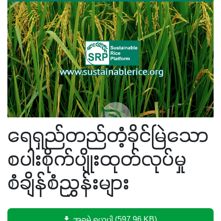
ရေရှည်တည်တံ့ခိုင်မြဲသော
စပါးစိုက်ပျိုးထုတ်လုပ်မှု
စံချိန်စံညွှန်းများ
အခမဲ့ ရယူပါ (597.96 KB)