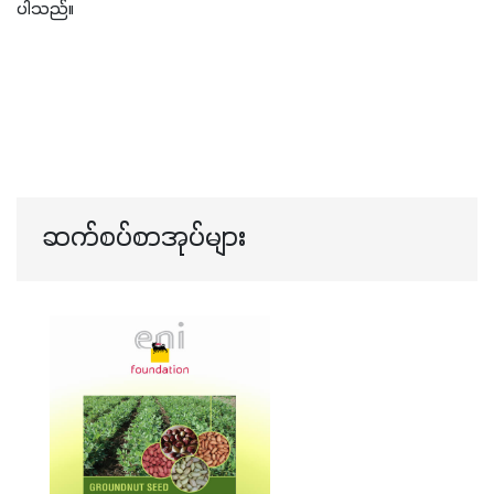
ပါသည်။
ဆက်စပ်စာအုပ်များ