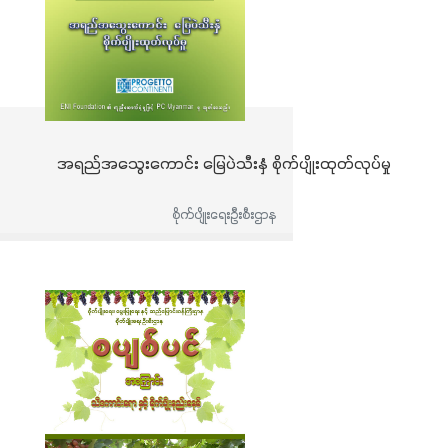
အရည်အသွေးကောင်း မြေပဲသီးနှံ စိုက်ပျိုးထုတ်လုပ်မှု
စိုက်ပျိုးရေးဦးစီးဌာန