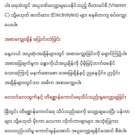
ပါ။ ရေထဲတွင် အပူဒဏ်လျှော့ချပေးနိုင်သည့် ဗီတာမင်စီ (Vitamin 
C) သို့မဟုတ် ဓာတ်ဆား (Electrolytes) များ စနစ်တကျ စပ်ကျွေး
ပေးပါ။
အစာကျွေးချိန် ပြောင်းလဲခြင်း
နေ့လယ် အပူဆုံးအချိန်များတွင် အစာကျွေးခြင်းကို ရှောင်ကြဉ်ပါ။ 
အစာခြေဖျက်မှုက ခန္ဓာကိုယ်အပူချိန်ကို ပိုမိုမြင့်တက်စေနိုင်
သောကြောင့် မနက်စောစော အေးမြချိန်နှင့် ညနေပိုင်း၊ ညပိုင်း
အချိန်များတွင်သာ အဓိက အစာကျွေးပါ။
လေဝင်လေထွက်နှင့် တိရစ္ဆာန်ကောင်ရေသိပ်သည်းမှုလျှော့ချခြင်း
ခြံတွင်း တိရစ္ဆာန်ကောင်ရေ သိပ်သည်းဆကို လျှော့ချပေးပြီး ပန်ကာ
များ သို့မဟုတ် မိုးကာ လေကာ လိုက်ကာဖျာများ အသုံးပြုကာ 
လေလည်ပတ်မှု ကောင်းမွန်အောင်၊ အပူလျှော့ချနိုင်အောင် စီမံပါ။