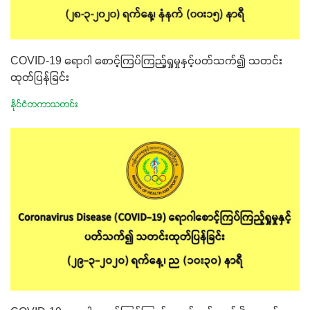
COVID-19 ရောဂါ စောင့်ကြပ်ကြည့်ရှုမှုနှင့်ပတ်သက်၍ သတင်း
ထုတ်ပြန်ခြင်း
နိုင်ငံတကာသတင်း