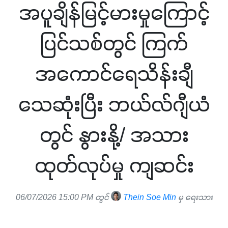
အပူချိန်မြင့်မားမှုကြောင့်
ပြင်သစ်တွင် ကြက်
အကောင်ရေသိန်းချီ
သေဆုံးပြီး ဘယ်လ်ဂျီယံ
တွင် နွားနို့/ အသား
ထုတ်လုပ်မှု ကျဆင်း
06/07/2026 15:00 PM တွင်
Thein Soe Min
မှ ရေးသား