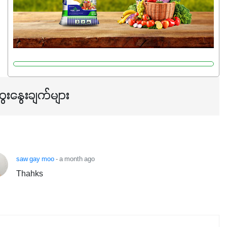
သင့်တော်တဲ့ Phosphorus 7%ပါဝင်မှုကြောင့် အပင်ရဲ့ အမြစ်
ဖွဲ့စည်းတည်ဆောက်မှုကို ပို၍သန်မာလာအောင် အားပေးပါ
တယ်။ ဒါ့အပြင် ပန်းပွင့်ခြင်း၊အသီးသီးခြင်း၊အစေ့တည်ခြင်း
လုပ်ငန်းစဉ်များကိုလည်း အားပေးပါတယ်။ လုံလောက်တဲ့
Potassium 8%က အပင်ရဲ့ ရောဂါဒဏ်၊ရာသီဥတုဒဏ်ခံနိုင်ရည်
ရှိမှုကို မြင့်တက်စေပြီး အသီးအရည်အသွေး၊ အရွယ်အစားနဲ့
အရသာ ပိုမိုကောင်းမွန်စေဖို့အတွက် လိုအပ်တဲ့အာဟာရဓာတ်
ေးနွေးချက်များ
ဖြစ်ပါတယ်။ ဟူးမစ်အက်စစ်ပါဝင်ပေါင်းစပ်ထားတဲ့အတွက်
အာဟာရဓာတ်စုပ်ယူမှုကောင်းမွန်လာခြင်း၊မြေဆီလွှာဖွဲ့စည်းပုံ
နှင့်ရေထိန်းနိုင်စွမ်းအားကောင်းလာခြင်းအပါအဝင်
အကျိုးကျေးဇူးများစွာကိုရရှိစေမှာဖြစ်ပါတယ်။ စပါးအပါအဝင်
နှံစားသီးနှံများ၊ပဲအမျိုးမျိုး၊ဟင်းသီးဟင်းရွက်နဲ့ ဥယျာဉ်ခြံသီးနှံ
saw gay moo
- a month ago
အားလုံးမှာ အသုံးပြုနိုင်တယ်ဆိုတော့ တစ်မျိုးတည်းနဲ့ အားလုံး
Thahks
ပါဖက်(perfect)မယ့် စမတ်သီးစုံနော် အရွေးမမှားတာသေချာပြီ
မလို့ အတွေးမများဘဲ သီးနှံတိုင်းကြီးထွားအောင် ဖန်းလင့်ရဲ့ #စ
မတ်သီးစုံကို သုံးကြပါစို့....