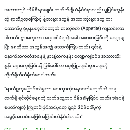
အလားတူပဲ အိမ်နီးနားချင်း ဘယ်လ်ဂျီယံနိုင်ငံမှာလည်း ပူပြင်းလွန်း
တဲ့ ရာသီဥတုကြောင့် နို့စားနွားတွေနဲ့ အသားတိုးနွားတွေ စား
သောက်မှု ပုံမှန်မဟုတ်တော့ဘဲ စားလိုစိတ် (Appetite) ကျဆင်းလာ
ပါတယ်။ နွားတွေဟာ အပူဒဏ်ခံရတဲ့အခါ အစာစားခြင်းကို လျှော့ချ
ပြီး ရေကိုသာ အလွန်အကျွံ သောက်ကြပါတယ်။ ၎င်းရဲ့ 
နောက်ဆက်တွဲအနေနဲ့ နွားနို့ထွက်နှုန်း လျော့ကျခြင်း၊ အသားတိုး
နှုန်း နှေးကွေးခြင်းတို့ ဖြစ်ပေါ်ကာ မွေးမြူရေးစီးပွားရေးကို 
တိုက်ရိုက်ထိခိုက်စေပါတယ်။
"ရာသီဥတုပြောင်းလဲမှုဟာ ဝေးကွာတဲ့အနာဂတ်မဟုတ်ဘဲ ယခု
လက်ရှိ ရင်ဆိုင်နေရတဲ့ လက်တွေ့ဘဝ စိန်ခေါ်မှုဖြစ်ပါတယ်။ ဒါပေမဲ့ 
စမတ်ကျတဲ့ ကြိုတင်ပြင်ဆင်မှုတွေ ရှိရင် ဒီစိန်ခေါ်မှုကို 
အခွင့်အလမ်းအဖြစ် ပြောင်းလဲနိုင်ပါတယ်။"