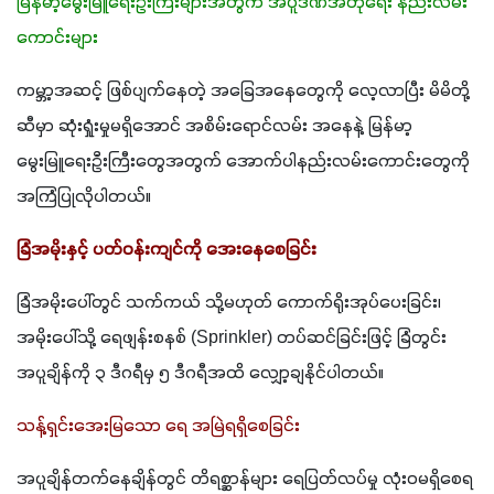
မြန်မာ့မွေးမြူရေးဦးကြီးများအတွက် အပူဒဏ်အံတုရေး နည်းလမ်း
ကောင်းများ
ကမ္ဘာ့အဆင့် ဖြစ်ပျက်နေတဲ့ အခြေအနေတွေကို လေ့လာပြီး မိမိတို့
ဆီမှာ ဆုံးရှုံးမှုမရှိအောင် အစိမ်းရောင်လမ်း အနေနဲ့ မြန်မာ့
မွေးမြူရေးဦးကြီးတွေအတွက် အောက်ပါနည်းလမ်းကောင်းတွေကို 
အကြံပြုလိုပါတယ်။
ခြံအမိုးနှင့် ပတ်ဝန်းကျင်ကို အေးနေစေခြင်း 
ခြံအမိုးပေါ်တွင် သက်ကယ် သို့မဟုတ် ကောက်ရိုးအုပ်ပေးခြင်း၊ 
အမိုးပေါ်သို့ ရေဖျန်းစနစ် (Sprinkler) တပ်ဆင်ခြင်းဖြင့် ခြံတွင်း
အပူချိန်ကို ၃ ဒီဂရီမှ ၅ ဒီဂရီအထိ လျှော့ချနိုင်ပါတယ်။
သန့်ရှင်းအေးမြသော ရေ အမြဲရရှိစေခြင်း
အပူချိန်တက်နေချိန်တွင် တိရစ္ဆာန်များ ရေပြတ်လပ်မှု လုံးဝမရှိစေရ