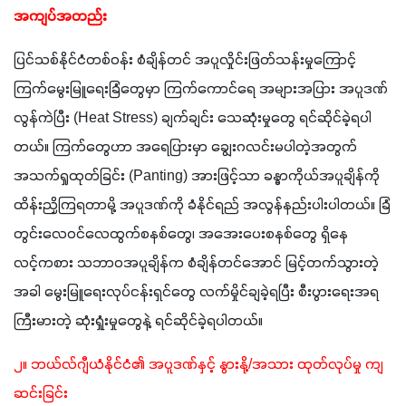
အကျပ်အတည်း
ပြင်သစ်နိုင်ငံတစ်ဝန်း စံချိန်တင် အပူလှိုင်းဖြတ်သန်းမှုကြောင့် 
ကြက်မွေးမြူရေးခြံတွေမှာ ကြက်ကောင်ရေ အများအပြား အပူဒဏ်
လွန်ကဲပြီး (Heat Stress) ချက်ချင်း သေဆုံးမှုတွေ ရင်ဆိုင်ခဲ့ရပါ
တယ်။ ကြက်တွေဟာ အရေပြားမှာ ချွေးဂလင်းမပါတဲ့အတွက် 
အသက်ရှုထုတ်ခြင်း (Panting) အားဖြင့်သာ ခန္ဓာကိုယ်အပူချိန်ကို 
ထိန်းညှိကြရတာမို့ အပူဒဏ်ကို ခံနိုင်ရည် အလွန်နည်းပါးပါတယ်။ ခြံ
တွင်းလေဝင်လေထွက်စနစ်တွေ၊ အအေးပေးစနစ်တွေ ရှိနေ
လင့်ကစား သဘာဝအပူချိန်က စံချိန်တင်အောင် မြင့်တက်သွားတဲ့
အခါ မွေးမြူရေးလုပ်ငန်းရှင်တွေ လက်မှိုင်ချခဲ့ရပြီး စီးပွားရေးအရ 
ကြီးမားတဲ့ ဆုံးရှုံးမှုတွေနဲ့ ရင်ဆိုင်ခဲ့ရပါတယ်။
၂။ ဘယ်လ်ဂျီယံနိုင်ငံ၏ အပူဒဏ်နှင့် နွားနို့/အသား ထုတ်လုပ်မှု ကျ
ဆင်းခြင်း