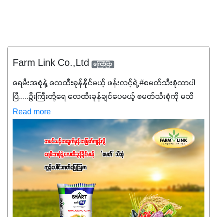
Farm Link Co.,Ltd
ကြော်ငြာ
ရေမီးအစုံနဲ့ လေထီးခုန်နိုင်မယ့် ဖန်းလင့်ရဲ့ #စမတ်သီးစုံလာပါ
ပြီ.....ဦးကြီးတို့ရေ ‌လေထီးခုန်ချင်ပေမယ့် စမတ်သီးစုံကို မသိ
သေးရင်တော့ ဒီစာလေးကို ဆက်ဖတ်‌ပေးပါ #စမတ်သီးစုံဆိုတာ
Read more
အပင်တိုင်းအတွက် အဓိကအာဟာရNPK (19:7:8)နဲ့ #ဟူးမစ်
အက်စစ်တို့ အချိုးကျ ပေါင်းစပ်ထားတဲ့ ကွန်ပေါင်း
ဓာတ်မြေဩဇာဖြစ်ပါတယ်။ အဓိကအကျိုးကျေးဇူးတွေအနေနဲ့
ကတော့ နိုက်ထရိုဂျင် 19%ပါဝင်တဲ့အတွက် ကလိုရိုဖီးလ်ဖွဲ့စည်း
မှုကို အားပေးကာ သီးနှံပင်များ၏အရွက်များစိမ်းလန်းသန်စွမ်း
ပြီး အစာချက်လုပ်မှုအားကောင်းစေပါတယ်။ အပင်၏ပင်ပိုင်း
ကြီးထွားမှုကို တိုးမြင့်စေကာ အပင်သန်၍ အကြီးမြန်စေပါတယ်။