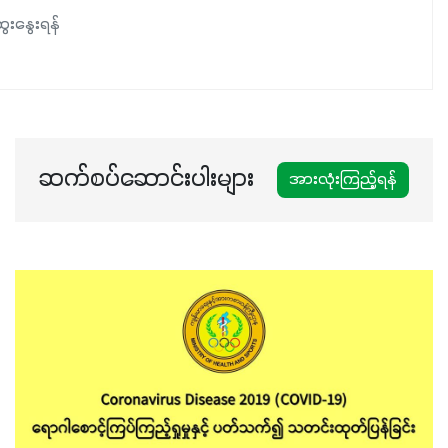
ေးနွေးရန်
ဆက်စပ်ဆောင်းပါးများ
အားလုံးကြည့်ရန်