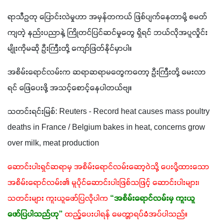
ရာသီဥတု ပြောင်းလဲမှုဟာ အမှန်တကယ် ဖြစ်ပျက်နေတာမို့ စမတ်
ကျတဲ့ နည်းပညာနဲ့ ကြိုတင်ပြင်ဆင်မှုတွေ ရှိရင် ဘယ်လိုအပူလှိုင်း
မျိုးကိုမဆို ဦးကြီးတို့ ကျော်ဖြတ်နိုင်မှာပါ။
အစိမ်းရောင်လမ်းက ဆရာဆရာမတွေကတော့ ဦးကြီးတို့ မေးလာ
ရင် ဖြေပေးဖို့ အသင့်စောင့်နေပါတယ်ဗျ။ 
သတင်းရင်းမြစ်: Reuters - Record heat causes mass poultry 
deaths in France / Belgium bakes in heat, concerns grow 
over milk, meat production
ဆောင်းပါးရှင်ဆရာမှ အစိမ်းရောင်လမ်းဆော့ဝဲသို့ ပေးပို့ထားသော 
အစိမ်းရောင်လမ်း၏ မူပိုင်ဆောင်းပါးဖြစ်သဖြင့် ဆောင်းပါးများ၊ 
သတင်းများ ကူးယူဖော်ပြလိုပါက
“အစိမ်းရောင်လမ်းမှ ကူးယူ
ဖော်ပြပါသည်ဟု”
ထည့်ပေးပါရန် မေတ္တာရပ်ခံအပ်ပါသည်။