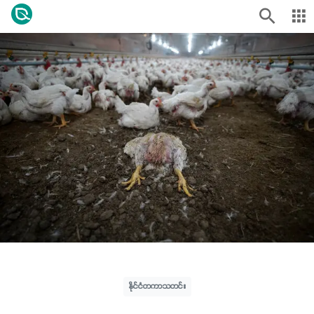
နိုင်ငံတကာသတင်း