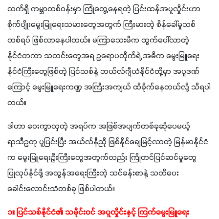
လက်ရှိ ကမ္ဘာတစ်ဝန်းမှာ ကြုံတွေ့နေရတဲ့ ပြင်းထန်အပူလှိုင်းဟာ 
စိုက်ပျိုးမွေးမြူရေးသမားတွေအတွက် ကြီးမားတဲ့ စိန်ခေါ်မှုသစ်
တစ်ရပ် ဖြစ်လာနေပါတယ်။ မကြာသေးမီက ထွက်ပေါ်လာတဲ့ 
နိုင်ငံတကာ သတင်းတွေအရ ဥရောပတိုက်ရဲ့ အဓိက မွေးမြူရေး
နိုင်ငံကြီးတွေဖြစ်တဲ့ ပြင်သစ်နဲ့ ဘယ်လ်ဂျီယံနိုင်ငံတို့မှာ အပူဒဏ်
ကြောင့် မွေးမြူရေးကဏ္ဍ အကြီးအကျယ် ထိခိုက်နေတယ်လို့ သိရပါ
တယ်။
ဒါဟာ ဝေးကွာလှတဲ့ အရပ်က အဖြစ်အပျက်တစ်ခုဆိုပေမယ့် 
ရာသီဥတု ပူပြင်းပြီး အယ်လ်နီညို ဖြစ်နိုင်ချေမြင့်လာတဲ့ မြန်မာနိုင်ငံ
က မွေးမြူရေးဦးကြီးတွေအတွက်လည်း ကြိုတင်ပြင်ဆင်မှုတွေ 
ပြုလုပ်နိုင်ဖို့ အလွန်အရေးကြီးတဲ့ သင်ခန်းစာနဲ့ သတိပေး
ခေါင်းလောင်းသံတစ်ခု ဖြစ်ပါတယ်။
၁။ ပြင်သစ်နိုင်ငံ၏ သမိုင်းဝင် အပူလှိုင်းနှင့် ကြက်မွေးမြူရေး