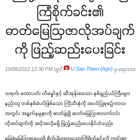
ကြံစိုက်ခင်း၏
ဓာတ်မြေဩဇာလိုအပ်ချက်
ကို ဖြည့်ဆည်းပေးခြင်း
10/08/2022 12:30 PM တွင်
U San Thein (Agri)
မှ ရေးသား
သရက်၊ ထောပတ်၊ လိမ္မော်နှင့် ဆီအုန်းစသော နှစ်ရှည်ပင်ကြီးများ
နည်းတူ တစ်နှစ်ခံပင်ဖြစ်သော ကြံသီးနှံကို အပင်ပြုစုစဉ်ကာလ
အတွင်း အရွက်နမူနာကို ဓာတ်ခွဲ၍ ဓာတ်မြေဩဇာလက်ငင်း
လိုအပ်ချက်ကို အပိုအလိုမရှိ ဖြည့်ဆည်းပေးနိုင်ပါသည်။
မြေခံမြေဩဇာပေး၍ စိုက်ပျိုးထားသောကြံစိုက်ခင်းကို ကျင်းစာ