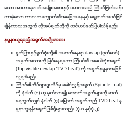
သော အာဟာရဓာတ်အမျိုးအစားနှင့် ပမာဏသည် ကြံပင်ဖြတ်သန်း
လာခဲ့သော ကာလတလျှောက်၏အခြေအနေနှင့် ရှေ့ဆက်အပင်ဖြစ်
ချိန်ကာလအတွက် လိုအပ်ချက်တို့ကို ထင်ဟပ်ဖော်ပြပါလိမ့်မည်။
နမူနာယူရမည့်အရွက်အမျိုးအစား
ရွက်ပြားနှင့်ရွက်ဖုံးတို့၏ အဆက်နေရာ dawlap (ဂုတ်ဆစ်)
အမှတ်အသားကို မြင်နေရသော ကြံပင်၏ အပေါ်ဆုံးအရွက်
(Top visible dewlap “TVD Leaf”) ကို အရွက်နမူနာအဖြစ်
ယူရပါမည်။
ကြံပင်၏ထိပ်ဖျားဖူးလိပ်မှ ခေါင်ညွန့်အရွက် (Spindle Leaf)
ကို နံပါတ် (၁) ဟု မှတ်သား၍ အောက်အရွက်များကို ဆက်
ရေတွက်လျှင် နံပါတ် (၄) မြောက် အရွက်သည် TVD Leaf န
မူနာယူရန်အရွက်ဖြစ်ဖို့များသည်။ (ပုံ-၁ နှင့်ပုံ-၂)