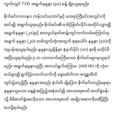
ကွက်လျှင် TVD အရွက်နမူနာ (၄၀) ခန့် ချိုးယူရမည်။ 
စိုက်ခင်းကလနား ကန်သင်းဘောင်နှင့် ဝေးရာကြံခင်းအတွင်းကို
ဆင်း၍ အရွက်ယူရမည်။ စိုက်ခင်း၏ ဒေါင့်ဖြတ်လိုင်းအတိုင်းသွား၍ 
အရွက်နမူနာ (၂၀)နှင့် ဓားလွယ်ခုတ်ဆန့်ကျင်ဘက်လမ်းကြောင်းမှ  
အရွက် နမူနာ (၂၀)၊ တစ်ကွက်လုံးအတွက် စုစုပေါင်း နမူနာ (၄၀)ကို 
ကျပန်းရယူရပါမည်။ နမူနာယူချိန်မှာ နံနက်ပိုင်း (၁၀) နာရီ မတိုင်မီ 
အပြီးယူရပါမည်။ ၅ လ သားထက်မကြီးသော စိုက်ခင်းများမှယူရပါ
မည်။ အရွက်နမူနာယူပြီး အလယ်ရွက်ကြောမ  (mid rib) ကို လုံးဝ
ဖယ်ရှား၍ ရွက်ပြားသက်သက်ကို ခွေခေါက်ကာ စက္ကူအိတ်
တွင်း၌ထည့်ပြီး နမူနာအမည်၊ နံပါတ်၊ မျိုးပြား၊ စိုက်ခင်းတည်နေရာ၊ 
နမူနာယူသော နေ့စွဲအပြည့်အစုံတပ်၍ အာဟာရဓာတ် ဓာတ်ခွဲခန်း
သို့ မိမိဓာတ်ခွဲစေလိုသော အာဟာရဓာတ် အမျိုးအစားကိုဖေါ်ပြပြီး 
ပေးပို့ရပါမည်။