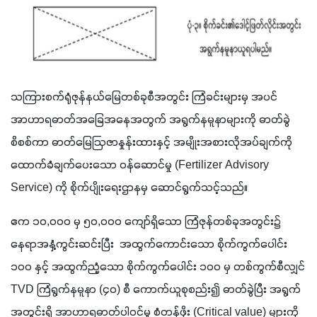
သကြားစက်ရုံဇုန်နယ်မြေတစ်ခုစီအတွင်း ကြံခင်းများမှ အပင်
အာဟာရဓာတ်အခြေအနေအတွက် အရွက်နမူနာများကို ဓာတ်ခွဲ
စိစစ်ကာ ဓာတ်မြေဩဇာနှုန်းထားနှင့် အမျိုးအစားလိုအပ်ချက်ကို 
ထောက်ခံချက်ပေးသော ဝန်ဆောင်မှု (Fertilizer Advisory 
Service) ကို စိုက်ပျိုးရေးဌာနမှ ဆောင်ရွက်သင့်သည်။
ဧက ၁၀,၀၀၀ မှ ၅၀,၀၀၀ ကျော်ရှိသော ကြံဇုန်တစ်ခုအတွင်း၌ 
နေရာအနှံ့ကွင်းဆင်းပြီး  အထွက်ကောင်းသော စိုက်ကွက်ပေါင်း 
၁၀၀ နှင့် အထွက်ညံ့သော စိုက်ကွက်ပေါင်း ၁၀၀ မှ တစ်ကွက်စီလျှင် 
TVD ကြံရွက်နမူနာ (၄၀) စီ ကောက်ယူစုစည်း၍ ဓာတ်ခွဲပြီး အရွက်
အတွင်းရှိ အာဟာရဓာတ်ပါဝင်မှု စံတန်ဖိုး (Critical value) များကို 