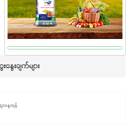
ကြီးထွားမှုကို တိုးမြင့်စေကာ အပင်သန်၍ အကြီးမြန်စေပါတယ်။
သင့်တော်တဲ့ Phosphorus 7%ပါဝင်မှုကြောင့် အပင်ရဲ့ အမြစ်
ဖွဲ့စည်းတည်ဆောက်မှုကို ပို၍သန်မာလာအောင် အားပေးပါ
တယ်။ ဒါ့အပြင် ပန်းပွင့်ခြင်း၊အသီးသီးခြင်း၊အစေ့တည်ခြင်း
လုပ်ငန်းစဉ်များကိုလည်း အားပေးပါတယ်။ လုံလောက်တဲ့
Potassium 8%က အပင်ရဲ့ ရောဂါဒဏ်၊ရာသီဥတုဒဏ်ခံနိုင်ရည်
ရှိမှုကို မြင့်တက်စေပြီး အသီးအရည်အသွေး၊ အရွယ်အစားနဲ့
အရသာ ပိုမိုကောင်းမွန်စေဖို့အတွက် လိုအပ်တဲ့အာဟာရဓာတ်
ေးနွေးချက်များ
ဖြစ်ပါတယ်။ ဟူးမစ်အက်စစ်ပါဝင်ပေါင်းစပ်ထားတဲ့အတွက်
အာဟာရဓာတ်စုပ်ယူမှုကောင်းမွန်လာခြင်း၊မြေဆီလွှာဖွဲ့စည်းပုံ
နှင့်ရေထိန်းနိုင်စွမ်းအားကောင်းလာခြင်းအပါအဝင်
အကျိုးကျေးဇူးများစွာကိုရရှိစေမှာဖြစ်ပါတယ်။ စပါးအပါအဝင်
နှံစားသီးနှံများ၊ပဲအမျိုးမျိုး၊ဟင်းသီးဟင်းရွက်နဲ့ ဥယျာဉ်ခြံသီးနှံ
ေးနွေးရန်
အားလုံးမှာ အသုံးပြုနိုင်တယ်ဆိုတော့ တစ်မျိုးတည်းနဲ့ အားလုံး
ပါဖက်(perfect)မယ့် စမတ်သီးစုံနော် အရွေးမမှားတာသေချာပြီ
မလို့ အတွေးမများဘဲ သီးနှံတိုင်းကြီးထွားအောင် ဖန်းလင့်ရဲ့ #စ