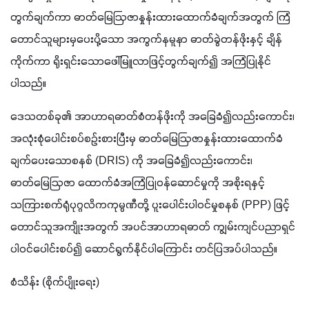
တွက်ချက်ကာ ဓာတ်မြေဩဇာနှုန်းထားထောက်ခံချက်အတွက် ကြံ
တောင်သူများမှပေးပို့သော အကွက်နမူနာ ဓာတ်ခွဲတန်ဖိုးနှင့် ချိန်
ကိုက်ကာ ရိုးရှင်းသောဖေါ်မြူလာဖြင့်တွက်ချက်၍ အကြံပြုနိုင်
ပါသည်။ 
ဒေသတစ်ခု၏ အာဟာရဓာတ်စံတန်ဖိုးကို အခြေခံ၍လည်းကောင်း၊ 
အလုံးစုံပေါင်းစပ်စဉ်းစားပြီးမှ ဓာတ်မြေဩဇာနှုန်းထားထောက်ခံ
ချက်ပေးသောစနစ် (DRIS) ကို အခြေခံ၍လည်းကောင်း၊ 
ဓာတ်မြေဩဇာ ထောက်ခံအကြံပြုဝန်ဆောင်မှုကို အစိုးရနှင့် 
သကြားစက်ရုံပုဂ္ဂလိကကုမ္ပဏီတို့ ပူးပေါင်းပါဝင်မှုစနစ် (PPP) ဖြင့် 
တောင်သူအကျိုးအတွက် အပင်အာဟာရဓာတ် ကျွမ်းကျင်ပညာရှင် 
ပါဝင်ပေါင်းစပ်၍ ဆောင်ရွက်နိုင်ပါကြောင်း တင်ပြအပ်ပါသည်။
စံသိန်း (စိုက်ပျိုးရေး)