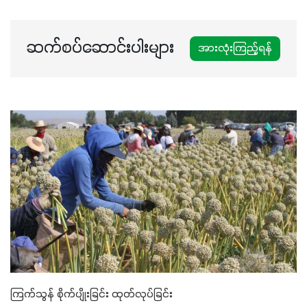
မတ်သီးစုံကို သုံးကြပါစို့....
ဆက်စပ်ဆောင်းပါးများ
အားလုံးကြည့်ရန်
ကြက်သွန် စိုက်ပျိုးခြင်း ထုတ်လုပ်ခြင်း