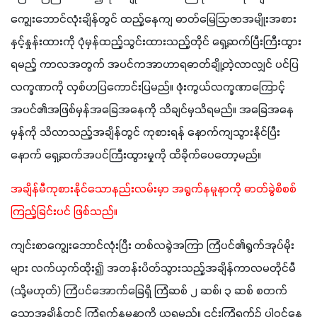
ကျွေးဘောင်လုံးချိန်တွင် ထည့်နေကျ ဓာတ်မြေဩဇာအမျိုးအစား
နှင့်နှုန်းထားကို ပုံမှန်ထည့်သွင်းထားသည့်တိုင် ရှေ့ဆက်ပြီးကြီးထွား
ရမည့် ကာလအတွက် အပင်ကအာဟာရဓာတ်ချို့တဲ့လာလျှင် ပင်ပြ
လက္ခဏာကို လှစ်ဟပြကောင်းပြမည်။ ဖုံးကွယ်လက္ခဏာကြောင့် 
အပင်၏အဖြစ်မှန်အခြေအနေကို သိချင်မှသိရမည်။ အခြေအနေ
မှန်ကို သိလာသည့်အချိန်တွင် ကုစားရန် နောက်ကျသွားနိုင်ပြီး
နောက် ရှေ့ဆက်အပင်ကြီးထွားမှုကို ထိခိုက်ပေတော့မည်။
အချိန်မီကုစားနိုင်သောနည်းလမ်းမှာ အရွက်နမူနာကို ဓာတ်ခွဲစိစစ်
ကြည့်ခြင်းပင် ဖြစ်သည်။ 
ကျင်းစာကျွေးဘောင်လုံးပြီး တစ်လခွဲအကြာ ကြံပင်၏ရွက်အုပ်မိုး
များ လက်ယှက်ထိုး၍ အတန်းပိတ်သွားသည့်အချိန်ကာလမတိုင်မီ 
(သို့မဟုတ်) ကြံပင်အောက်ခြေရှိ ကြံဆစ် ၂ ဆစ်၊ ၃ ဆစ် စတက်
သောအချိန်တွင် ကြံရွက်နမူနာကို ယူရမည်။ ၎င်းကြံရွက်၌ ပါဝင်နေ