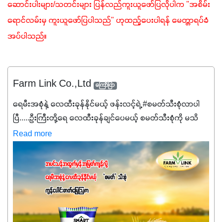
ဆောင်းပါးများ/သတင်းများ ပြန်လည်ကူးယူဖော်ပြလိုပါက "အစိမ်း
ရောင်လမ်းမှ ကူးယူဖော်ပြပါသည်" ဟုထည့်ပေးပါရန် မေတ္တာရပ်ခံ
အပ်ပါသည်။ 
Farm Link Co.,Ltd
ကြော်ငြာ
ရေမီးအစုံနဲ့ လေထီးခုန်နိုင်မယ့် ဖန်းလင့်ရဲ့ #စမတ်သီးစုံလာပါ
ပြီ.....ဦးကြီးတို့ရေ ‌လေထီးခုန်ချင်ပေမယ့် စမတ်သီးစုံကို မသိ
သေးရင်တော့ ဒီစာလေးကို ဆက်ဖတ်‌ပေးပါ #စမတ်သီးစုံဆိုတာ
Read more
အပင်တိုင်းအတွက် အဓိကအာဟာရNPK (19:7:8)နဲ့ #ဟူးမစ်
အက်စစ်တို့ အချိုးကျ ပေါင်းစပ်ထားတဲ့ ကွန်ပေါင်း
ဓာတ်မြေဩဇာဖြစ်ပါတယ်။ အဓိကအကျိုးကျေးဇူးတွေအနေနဲ့
ကတော့ နိုက်ထရိုဂျင် 19%ပါဝင်တဲ့အတွက် ကလိုရိုဖီးလ်ဖွဲ့စည်း
မှုကို အားပေးကာ သီးနှံပင်များ၏အရွက်များစိမ်းလန်းသန်စွမ်း
ပြီး အစာချက်လုပ်မှုအားကောင်းစေပါတယ်။ အပင်၏ပင်ပိုင်း