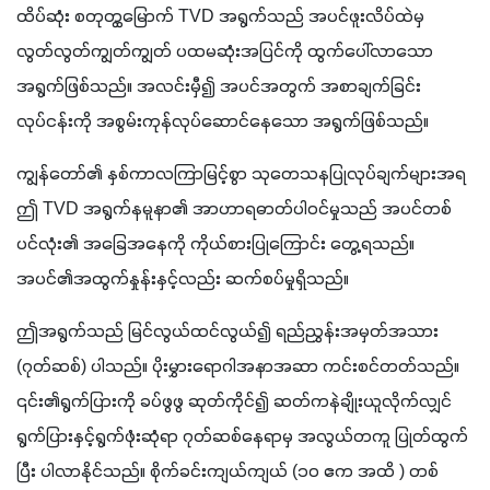
ထိပ်ဆုံး စတုတ္ထမြောက် TVD အရွက်သည် အပင်ဖူးလိပ်ထဲမှ 
လွတ်လွတ်ကျွတ်ကျွတ် ပထမဆုံးအပြင်ကို ထွက်ပေါ်လာသော
အရွက်ဖြစ်သည်။ အလင်းမှီ၍ အပင်အတွက် အစာချက်ခြင်း
လုပ်ငန်းကို အစွမ်းကုန်လုပ်ဆောင်နေသော အရွက်ဖြစ်သည်။
ကျွန်တော်၏ နှစ်ကာလကြာမြင့်စွာ သုတေသနပြုလုပ်ချက်များအရ 
ဤ TVD အရွက်နမူနာ၏ အာဟာရဓာတ်ပါဝင်မှုသည် အပင်တစ်
ပင်လုံး၏ အခြေအနေကို ကိုယ်စားပြုကြောင်း တွေ့ရသည်။ 
အပင်၏အထွက်နှုန်းနှင့်လည်း ဆက်စပ်မှုရှိသည်။
ဤအရွက်သည် မြင်လွယ်ထင်လွယ်၍ ရည်ညွှန်းအမှတ်အသား 
(ဂုတ်ဆစ်) ပါသည်။ ပိုးမွှားရောဂါအနာအဆာ ကင်းစင်တတ်သည်။ 
၎င်း၏ရွက်ပြားကို ခပ်ဖွဖွ ဆုတ်ကိုင်၍ ဆတ်ကနဲချိုးယူလိုက်လျှင် 
ရွက်ပြားနှင့်ရွက်ဖုံးဆုံရာ ဂုတ်ဆစ်နေရာမှ အလွယ်တကူ ပြုတ်ထွက်
ပြီး ပါလာနိုင်သည်။ စိုက်ခင်းကျယ်ကျယ် (၁၀ ဧက အထိ ) တစ်