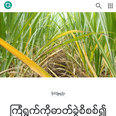
စိုက်ပျိုးနည်း
ကြံရွက်ကိုဓာတ်ခွဲစိစစ်၍