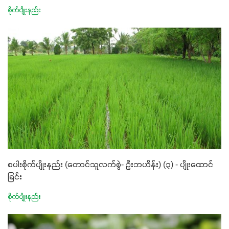
စိုက်ပျိုးနည်း
စပါးစိုက်ပျိုးနည်း (တောင်သူလက်စွဲ- ဦးဘဟိန်း) (၃) - ပျိုးထောင်
ခြင်း
စိုက်ပျိုးနည်း