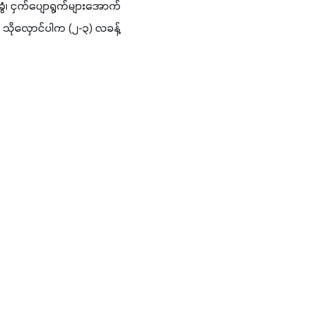
ခွံ၊ ငှက်ပျောရွက်များအောက်
 သိုလှောင်ပါက (၂-၃) လခန့်