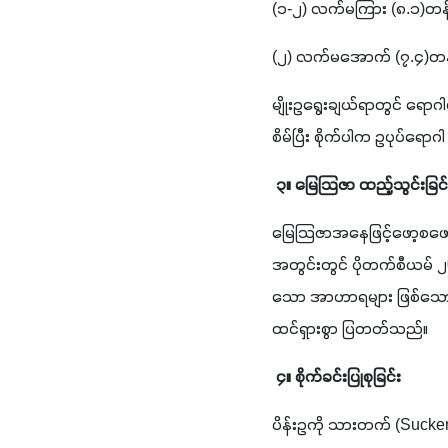
(၁-၂) လက်မကြား (၈.၁)တန
(၂) လက်မအောက် (၇.၄)တ
မျိုးဥရွေးချယ်ရာတွင် ရောဂ
စိမ်ပြီး စိုက်ပါက ဥပုပ်ရော
၃။ မြေသြဇာ ထည့်သွင်းခြင်
မြေသြဇာအနေဖြင့်ဖော့စဖောရ
အတွင်းတွင် ပိုတက်စီယမ် 
သော အာဟာရများ ဖြစ်သော ဇင့
ထင်ရှားစွာ ပြတတ်သည်။
၄။ စိုက်ခင်းပြုစုခြင်း
ပိန်းဥကို သားတက် (Sucker