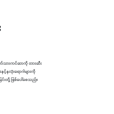
း
ံးကြွက်သားကင်ဆာကို တားဆီး
င့်နှလုံးရောဂါများကို 
င်းတို့ ဖြစ်ပေါ်စေသည်။