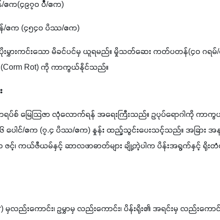
်/ဧက(၄၉၇၀ ပိႆ/ဧက)
န်/ဧက (၄၅၄၀ ပိဿ/ဧက)
ါပိုးမွှားကင်းသော မိခင်ပင်မှ ယူရမည်။ မှိုသတ်ဆေး ကတ်ပတန်(၄၀ ဂရမ်/လီ
ဂါ (Corm Rot) ကို ကာကွယ်နိုင်သည်။
း
ပ်စ် မြေသြဇာ လုံလောက်ရန် အရေးကြီးသည်။ ဥပုပ်ရောဂါကို ကာကွယ်နို
၂၆ ပေါင်/ဧက (၇.၄ ပိဿ/ဧက) နှုန်း ထည့်သွင်းပေးသင့်သည်။ အခြား အန
်၊ ကယ်ဇီယမ်နှင့် ဆာလဖာဓာတ်များ ချို့တဲ့ပါက ပိန်းအရွက်နှင့် ရိုးတံတ
) မှလည်းကောင်း၊ ဥမွှာမှ လည်းကောင်း၊ ပိန်းရိုး၏ အရင်းမှ လည်းကောင်