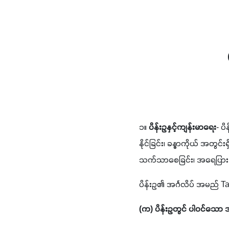
၁။ 
ပိန်းဥနှင့်ကျန်းမာရေး
- ပ
နိုင်ခြင်း၊ ခန္ဓာကိုယ် အတွင
သက်သာစေခြင်း၊ အရေပြား ခံတ
ပိန်းဥ၏ အင်္ဂလိပ် အမည် T
(က) ပိန်းဥတွင် ပါဝင်သော