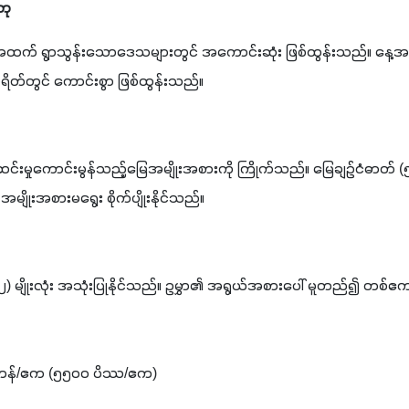
တု
 အထက် ရွာသွန်းသောဒေသများတွင် အကောင်းဆုံး ဖြစ်ထွန်းသည်။ နေ့အပူခ
ရိတ်တွင် ကောင်းစွာ ဖြစ်ထွန်းသည်။
ီးဆင်းမှုကောင်းမွန်သည့်မြေအမျိုးအစားကို ကြိုက်သည်။ မြေချဉ်ငံဓာတ် (၅
 အမျိုးအစားမရွေး စိုက်ပျိုးနိုင်သည်။
 (၂) မျိုးလုံး အသုံးပြုနိုင်သည်။ ဥမွှာ၏ အရွယ်အစားပေါ် မူတည်၍ တစ်
တန်/ဧက (၅၅၀၀ ပိဿ/ဧက)