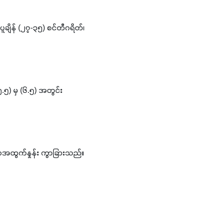
ျိန် (၂၇-၃၅) စင်တီဂရိတ်၊ 
.၅) မှ (၆.၅) အတွင်း 
ဧကအထွက်နှုန်း ကွာခြားသည်။