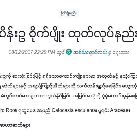
စိုက်ပျိုးနည်း
ပိန်းဥ စိုက်ပျိုး ထုတ်လုပ်နည်
08/12/2017 22:29 PM တွင်
အစိမ်းရောင်လမ်း
မှ ရေးသား
ိန်းဥကို စားသုံးခြင်းဖြင့် ရရှိသောကောင်းကျိုးများမှာ အဆုတ်နှင့် နှလု
်းရှိ ဆဲလ်များနှင့် အရည်ကြည်အိတ်များကို သက်တမ်းရှည်စေခြင်း၊ သွေးတိုးနှ
ွင်းကင်ဆာများ ကာကွယ်နိုင်ခြင်း၊ အမြင်အာရုံကို ပိုမိုကောင်းမွန်စေခြ
aro Root၊ ရုက္ခဗေဒ အမည် Calocasia esculenta၊ မူရင်း Araceae။
 အာဟာဓာတ်များ