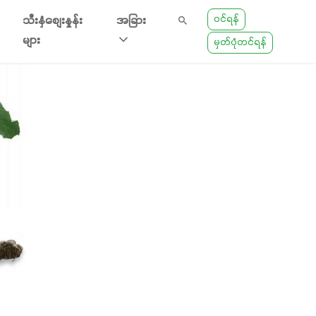
ဝင်ရန်
သီးနှံစျေးနှုန်း
အခြား
များ
မှတ်ပုံတင်ရန်