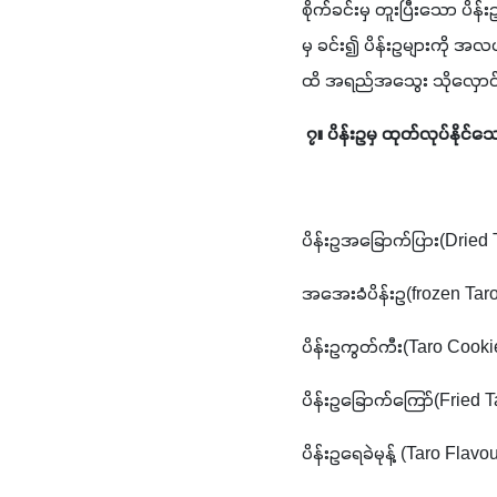
စိုက်ခင်းမှ တူးပြီးသော ပိ
မှ ခင်း၍ ပိန်းဥများကို အလ
ထိ အရည်အသွေး သိုလှောင်ပ
၇။ ပိန်းဥမှ ထုတ်လုပ်နိုင်သေ
ပိန်းဥအခြောက်ပြား(Dried 
အအေးခံပိန်းဥ(frozen Tar
ပိန်းဥကွတ်ကီး(Taro Cooki
ပိန်းဥခြောက်ကြော်(Fried 
ပိန်းဥရေခဲမုန့် (Taro Fla