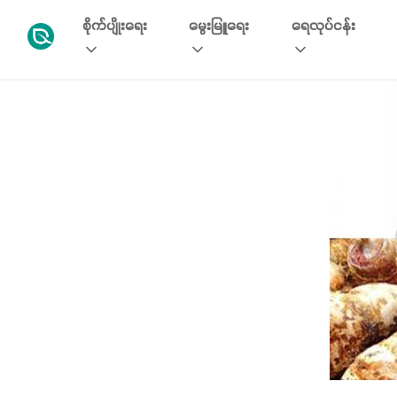
စိုက်ပျိုးရေး
မွေးမြူရေး
ရေလုပ်ငန်း