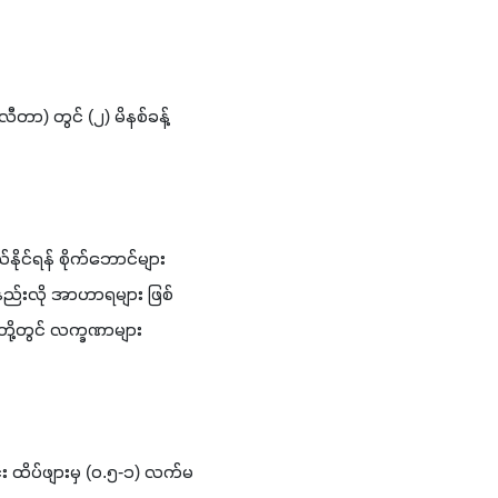
တာ) တွင် (၂) မိနစ်ခန့် 
င်ရန် စိုက်ဘောင်များ 
ည်းလို အာဟာရများ ဖြစ်
ို့တွင် လက္ခဏာများ 
း ထိပ်ဖျားမှ (၀.၅-၁) လက်မ