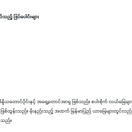
ည့် ဒြပ်ပေါင်းများ
ဒိယတောင်ပိုင်းနှင့် အရှေ့တောင်အာရှ ဖြစ်သည်။ စပါးစိုက် လယ်မြေများ၊
ြစ်ထွန်းသည်။ မိုးနည်းသည့် အထက် မြန်မာပြည် ယာမြေများတွင်လည်းရေသ
န်းသည်။