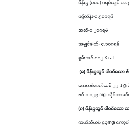
ပိန်းဥ (၁၀၀) ဂရမ်လျှင် ကာ
ပရိုတိန်း-၁.၅၀ဂရမ်
အဆီ-၀.၂၀ဂရမ်
အမျှင်ဓါတ်- ၄.၁၀ဂရမ်
စွမ်းအင်-၁၁၂ Kcal
 (ခ) ပိန်းဥတွင် ပါဝင်သော 
ဖောလစ်အက်ဆစ် ၂၂ µ g၊ နိ
ဗင်-၀.၀၂၅ mg၊ သိုင်ယာမင
(ဂ) ပိန်းဥတွင် ပါဝင်သော သ
ကယ်ဆီယမ် ၄၃mg၊ ကော့ပါး ၀