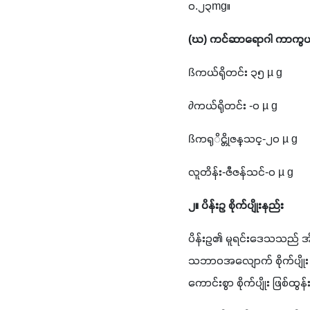
၀.၂၃mg။
(ဃ) ကင်ဆာရောဂါ ကာကွယ်သ
ßကယ်ရိုတင်း ၃၅ µ g
∂ကယ်ရိုတင်း -၀ µ g
ßကရုိင္တိုဇန္သင္-၂၀ µ g
လူတိန်း-ဇီဇန်သင်-၀ µ g
၂။ ပိန်းဥ စိုက်ပျိုးနည်း
ပိန်းဥ၏ မူရင်းဒေသသည် အိန္
သဘာဝအလျောက် စိုက်ပျိုး ဖ
ကောင်းစွာ စိုက်ပျိုး ဖြစ်ထွ