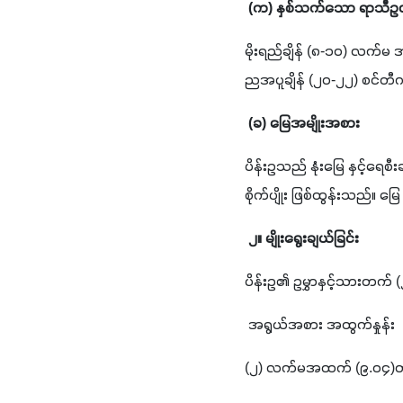
(က) နှစ်သက်သော ရာသီဥ
မိုးရည်ချိန် (၈-၁၀) လက်မ
ညအပူချိန် (၂၀-၂၂) စင်တီဂ
(ခ) မြေအမျိုးအစား
ပိန်းဥသည် နုံးမြေ နှင့်ရေစ
စိုက်ပျိုး ဖြစ်ထွန်းသည်။ မြေ
၂။ မျိုးရွေးချယ်ခြင်း
ပိန်းဥ၏ ဥမွှာနှင့်သားတက်
 အရွယ်အစား အထွက်နှုန်း
(၂) လက်မအထက် (၉.၀၄)