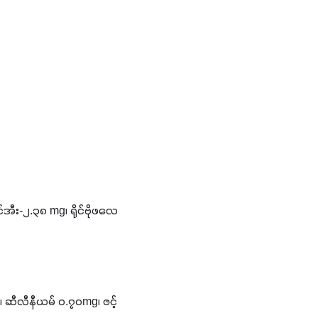
ီး-၂.၃၈ mg၊ ရိုင်ဗိုဖလေ
ဆီလီနီယမ် ၀.၇၀mg၊ ဇင့် 