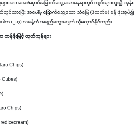
န်းဥများအား အေး/မှောင်/ခြောက်သွေ့သောနေရာတွင် ကျင်းများတူး၍ အုန်း
ယ်တွင်ထားပြီး အပေါ်မှ ခြောက်သွေ့သော သဲမြေ (၆လက်မ) ခန့် ဖုံးအုပ်၍
ါက (၂-၃) လခန့်ထိ အရည်သွေးမပျက် သိုလှောင်နိုင်သည်။
ာ တန်ဖိုးမြင့် ထုတ်ကုန်များ
Taro Chips)
o Cubes)
e)
Taro Chips)
vouredIcecream)