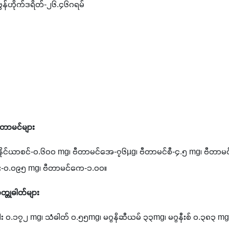
ဗွန်ဟိုက်ဒရိတ်-၂၆.၄၆ဂရမ်
ဗီတာမင်များ
ုင်ယာစင်-၀.၆၀၀ mg၊ ဗီတာမင်အေ-၇၆µg၊ ဗီတာမင်စီ-၄.၅ mg၊ ဗီတာမင်အ
်း-၀.၀၉၅ mg၊ ဗီတာမင်ကေ-၁.၀၀။
တ္တုဓါတ်များ
.၁၇၂ mg၊ သံဓါတ် ၀.၅၅mg၊ မဂ္ဂနိဆီယမ် ၃၃mg၊ မဂ္ဂနီးစ် ၀.၃၈၃ mg၊ 