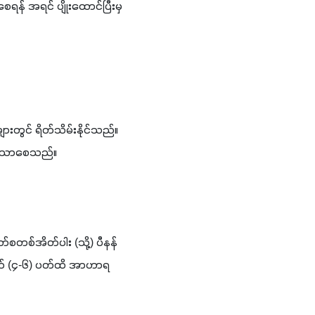
ေရန် အရင် ပျိုးထောင်ပြီးမှ 
ျားတွင် ရိတ်သိမ်းနိုင်သည်။ 
သက်သာစေသည်။ 
တ်စတစ်အိတ်ပါး (သို့) ပီနန်
တပတ် (၄-၆) ပတ်ထိ အာဟာရ