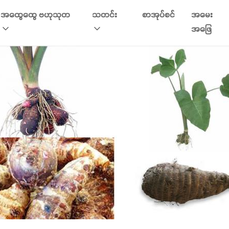
အထွေထွေ ဗဟုသုတ
သတင်း
စာအုပ်စင်
အမေး
အဖြေ