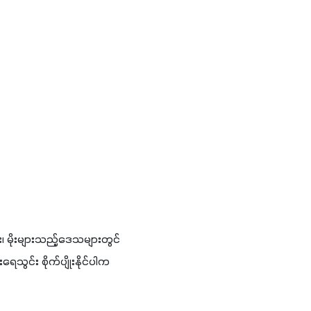
 မိုးများသည့်ဒေသများတွင် 
ွင်း စိုက်ပျိုးနိုင်ပါက