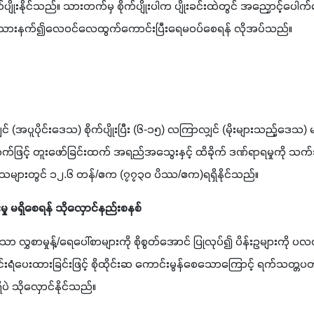
ျိုးနိုင်သည်။ သားတက်မှ စိုက်ပျိုးပါက ပျိုးခင်းထဲတွင် အညှောင့်ပေါက်စ
။ မြေသားနက်၍လေဝင်လေထွက်ကောင်းပြီးရေမဝပ်စေရန် လိုအပ်သည်။
ှင် (အပူပိုင်းဒေသ) စိုက်ပျိုးပြီး (၆-၁၅) လကြာလျှင် (မိုးများသည့်ဒေသ) မ
ှာ စက်ဖြင့် တူးဖော်ခြင်းထက် အရည်အသွေးနှင့် ထိခိုက် ဒဏ်ရာရမှုကို 
ျားတွင် ၁၂.၆ တန်/ဧက (၇၇၃၀ ပိဿ/ဧက)ရရှိနိုင်သည်။
မှု မရှိစေရန် သိုလှောင်နည်းစနစ်
 လွှစာမှုန့်/ရေပေါ်စာများကို စိုစွတ်အောင် ပြုလုပ်၍ ပိန်းဥများကို ပလ
်းရံပေးထားခြင်းဖြင့် စိုထိုင်းဆ ကောင်းမွန်စေသောကြောင့် ရက်သတ္
ရှိပဲ သိုလှောင်နိုင်သည်။