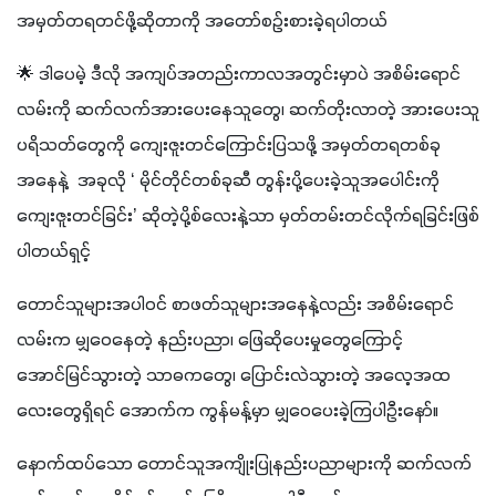
အမှတ်တရတင်ဖို့ဆိုတာကို အတော်စဉ်းစားခဲ့ရပါတယ်
🌟 ဒါပေမဲ့ ဒီလို အကျပ်အတည်းကာလအတွင်းမှာပဲ အစိမ်းရောင်
လမ်းကို ဆက်လက်အားပေးနေသူတွေ၊ ဆက်တိုးလာတဲ့ အားပေးသူ
ပရိသတ်တွေကို ကျေးဇူးတင်ကြောင်းပြသဖို့ အမှတ်တရတစ်ခု
အနေနဲ့  အခုလို ‘ မိုင်တိုင်တစ်ခုဆီ တွန်းပို့ပေးခဲ့သူအပေါင်းကို 
ကျေးဇူးတင်ခြင်း’ ဆိုတဲ့ပို့စ်လေးနဲ့သာ မှတ်တမ်းတင်လိုက်ရခြင်းဖြစ်
ပါတယ်ရှင့် 
တောင်သူများအပါဝင် စာဖတ်သူများအနေနဲ့လည်း အစိမ်းရောင်
လမ်းက မျှဝေနေတဲ့ နည်းပညာ၊ ဖြေဆိုပေးမှုတွေကြောင့် 
အောင်မြင်သွားတဲ့ သာဓကတွေ၊ ပြောင်းလဲသွားတဲ့ အလေ့အထ
လေးတွေရှိရင် အောက်က ကွန်မန့်မှာ မျှဝေပေးခဲ့ကြပါဦးနော်။
နောက်ထပ်သော တောင်သူအကျိုးပြုနည်းပညာများကို ဆက်လက်