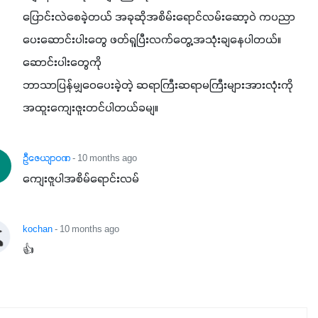
ပြောင်းလဲစေခဲ့တယ် အခုဆိုအစိမ်းရောင်လမ်းဆော့ဝဲ ကပညာ
ပေးဆောင်းပါးတွေ ဖတ်ရူပြီးလက်တွေ့အသုံးချနေပါတယ်။
ဆောင်းပါးတွေကို

ဘာသာပြန်မျှဝေပေးခဲ့တဲ့ ဆရာကြီးဆရာမကြီးများအားလုံးကို 
အထူးကျေးဇူးတင်ပါတယ်ခမျ။
ဦဇေယျာဝဏ
- 10 months ago
ကျေးဇူပါအစိမ်ရောင်းလမ်
kochan
- 10 months ago
👍