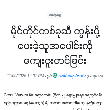
အထွေထွေ
မိုင်တိုင်တစ်ခုဆီ တွန်းပို့
ပေးခဲ့သူအပေါင်းကို
ကျေးဇူးတင်ခြင်း
11/09/2025 14:07 PM တွင်
အစိမ်းရောင်လမ်း
မှ ရေးသား
Green Way-အစိမ်းရောင်လမ်း (စိုက်ပျိုး၊မွေးမြူရေး၊ ရေလုပ်ငန်း
နည်းပညာပေးဖုန်းဆော့ဝဲ) ရဲ့  သတင်းဆောင်းပါးတွေ၊ နည်းပညာ