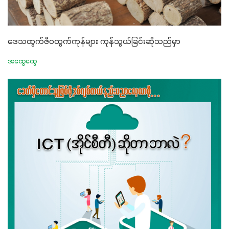
ဒေသထွက်ဇီဝထွက်ကုန်များ ကုန်သွယ်ခြင်းဆိုသည်မှာ
အထွေထွေ