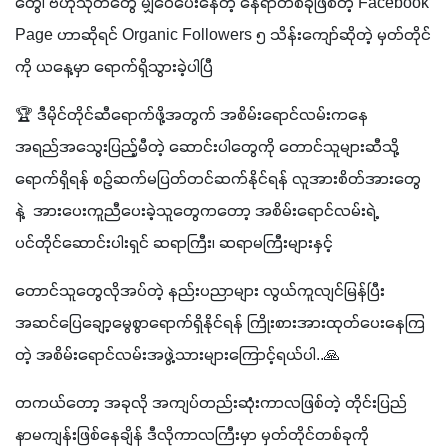
တွေ၊ ဗဟုသုတတွေ မျှဝေပေးနေတဲ့ နေရာတစ်ခုဖြစ်တဲ့ Facebook 
Page ဟာဆိုရင် Organic Followers ၅ သိန်းကျော်ဆိုတဲ့ မှတ်တိုင်
ကို ယနေ့မှာ ရောက်ရှိသွားခဲ့ပါပြီ
🏆 ဒီမိုင်တိုင်ဆီရောက်ဖို့အတွက် အစိမ်းရောင်လမ်းကနေ 
အရည်အသွေးပြည့်မီတဲ့ ဆောင်းပါတွေကို တောင်သူများဆီသို့
ရောက်ရှိရန် စဉ်ဆက်မပြတ်တင်ဆက်နိုင်ရန် လူအားစိတ်အားတွေ
နဲ့  အားပေးကူညီပေးခဲ့သူတွေကတော့ အစိမ်းရောင်လမ်းရဲ့ 
ပင်တိုင်ဆောင်းပါးရှင် ဆရာကြီး၊ ဆရာမကြီးများနှင့် 
တောင်သူတွေလိုအပ်တဲ့ နည်းပညာများ လွယ်ကူလျင်မြန်ပြီး 
အဆင်ပြေချော့မွေစွာရောက်ရှိနိုင်ရန် ကြိုးစားအားထုတ်ပေးနေကြ
တဲ့ အစိမ်းရောင်လမ်းအဖွဲ့သားများကြောင့်ရယ်ပါ..🙏
တကယ်တော့ အခုလို အကျပ်တည်းဆုံးကာလဖြစ်တဲ့ တိုင်းပြည်
နာမကျန်းဖြစ်နေချိန် ဒီလိုကာလကြီးမှာ မှတ်တိုင်တစ်ခုကို 