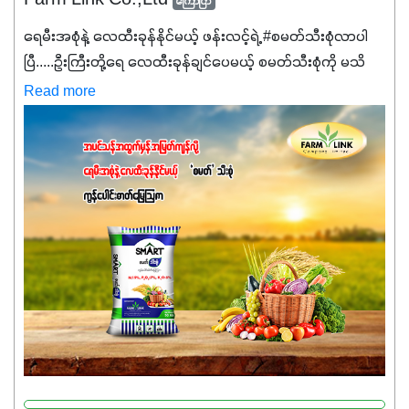
ကြော်ငြာ
ရေမီးအစုံနဲ့ လေထီးခုန်နိုင်မယ့် ဖန်းလင့်ရဲ့ #စမတ်သီးစုံလာပါ
ပြီ.....ဦးကြီးတို့ရေ ‌လေထီးခုန်ချင်ပေမယ့် စမတ်သီးစုံကို မသိ
သေးရင်တော့ ဒီစာလေးကို ဆက်ဖတ်‌ပေးပါ #စမတ်သီးစုံဆိုတာ
Read more
အပင်တိုင်းအတွက် အဓိကအာဟာရNPK (19:7:8)နဲ့ #ဟူးမစ်
အက်စစ်တို့ အချိုးကျ ပေါင်းစပ်ထားတဲ့ ကွန်ပေါင်း
ဓာတ်မြေဩဇာဖြစ်ပါတယ်။ အဓိကအကျိုးကျေးဇူးတွေအနေနဲ့
ကတော့ နိုက်ထရိုဂျင် 19%ပါဝင်တဲ့အတွက် ကလိုရိုဖီးလ်ဖွဲ့စည်း
မှုကို အားပေးကာ သီးနှံပင်များ၏အရွက်များစိမ်းလန်းသန်စွမ်း
ပြီး အစာချက်လုပ်မှုအားကောင်းစေပါတယ်။ အပင်၏ပင်ပိုင်း
ကြီးထွားမှုကို တိုးမြင့်စေကာ အပင်သန်၍ အကြီးမြန်စေပါတယ်။
သင့်တော်တဲ့ Phosphorus 7%ပါဝင်မှုကြောင့် အပင်ရဲ့ အမြစ်
ဖွဲ့စည်းတည်ဆောက်မှုကို ပို၍သန်မာလာအောင် အားပေးပါ
တယ်။ ဒါ့အပြင် ပန်းပွင့်ခြင်း၊အသီးသီးခြင်း၊အစေ့တည်ခြင်း
လုပ်ငန်းစဉ်များကိုလည်း အားပေးပါတယ်။ လုံလောက်တဲ့
Potassium 8%က အပင်ရဲ့ ရောဂါဒဏ်၊ရာသီဥတုဒဏ်ခံနိုင်ရည်