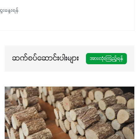
ေးနွေးရန်
ဆက်စပ်ဆောင်းပါးများ
အားလုံးကြည့်ရန်