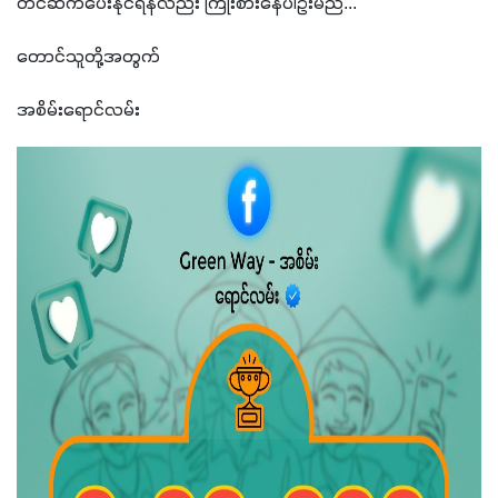
တင်ဆက်ပေးနိုင်ရန်လည်း ကြိုးစားနေပါဦးမည်... 
တောင်သူတို့အတွက်
အစိမ်းရောင်လမ်း  