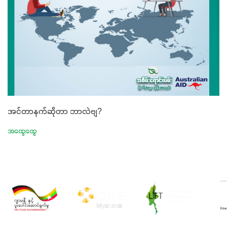
အင်တာနက်ဆိုတာ ဘာလဲဗျ?
အထွေထွေ