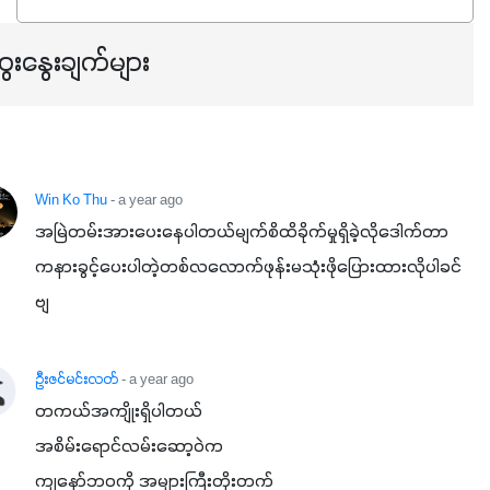
ရှိမှုကို မြင့်တက်စေပြီး အသီးအရည်အသွေး၊ အရွယ်အစားနဲ့
အရသာ ပိုမိုကောင်းမွန်စေဖို့အတွက် လိုအပ်တဲ့အာဟာရဓာတ်
ေးနွေးချက်များ
ဖြစ်ပါတယ်။ ဟူးမစ်အက်စစ်ပါဝင်ပေါင်းစပ်ထားတဲ့အတွက်
အာဟာရဓာတ်စုပ်ယူမှုကောင်းမွန်လာခြင်း၊မြေဆီလွှာဖွဲ့စည်းပုံ
နှင့်ရေထိန်းနိုင်စွမ်းအားကောင်းလာခြင်းအပါအဝင်
အကျိုးကျေးဇူးများစွာကိုရရှိစေမှာဖြစ်ပါတယ်။ စပါးအပါအဝင်
နှံစားသီးနှံများ၊ပဲအမျိုးမျိုး၊ဟင်းသီးဟင်းရွက်နဲ့ ဥယျာဉ်ခြံသီးနှံ
Win Ko Thu
- a year ago
အားလုံးမှာ အသုံးပြုနိုင်တယ်ဆိုတော့ တစ်မျိုးတည်းနဲ့ အားလုံး
အမြဲတမ်းအားပေးနေပါတယ်မျက်စိထိခိုက်မှုရှိခဲ့လိုဒေါက်တာ
ပါဖက်(perfect)မယ့် စမတ်သီးစုံနော် အရွေးမမှားတာသေချာပြီ
ကနားခွင့်ပေးပါတဲ့တစ်လလောက်ဖုန်းမသုံးဖိုပြေားထားလိုပါခင်
မလို့ အတွေးမများဘဲ သီးနှံတိုင်းကြီးထွားအောင် ဖန်းလင့်ရဲ့ #စ
ဗျ
မတ်သီးစုံကို သုံးကြပါစို့....
ဦးဇင်မင်းလတ်
- a year ago
တကယ်အကျိုးရှိပါတယ်

အစိမ်းရောင်လမ်းဆော့ဝဲက

ကျနော်ဘဝကို အများကြီးတိုးတက်
